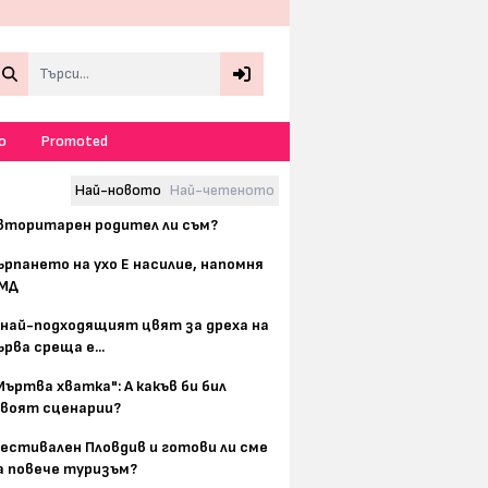
Search
о
Promoted
Най-новото
Най-четеното
вторитарен родител ли съм?
ърпането на ухо Е насилие, напомня
МД
 най-подходящият цвят за дреха на
ърва среща е...
Мъртва хватка": А какъв би бил
воят сценарии?
естивален Пловдив и готови ли сме
а повече туризъм?