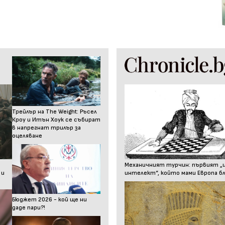
Трейлър на The Weight: Ръсел
Кроу и Итън Хоук се събират
в напрегнат трилър за
оцеляване
Механичният турчин: първият „
 и
интелект“, който мами Европа бл
Бюджет 2026 - кой ще ни
даде пари?!