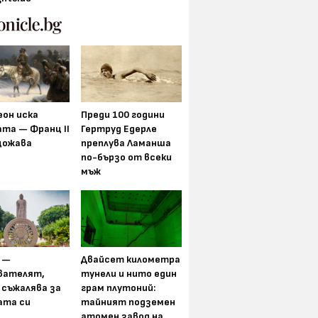
еон иска
Преди 100 години
та — Франц II
Гертруд Едерле
щожава
преплува Ламанша
по-бързо от всеки
мъж
 —
Двайсет километра
вателят,
тунели и нито един
 съжалява за
грам плутоний:
ата си
тайният подземен
атомен завод на