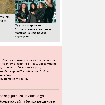
стински
ският
Музикални хроники:
Легендарният концерт на
Metallica, който беляза
разпада на СССР
а
bg предлага напълно различни начини за
 – чрез стандартни банери, иновативни
, спонсорство на категории,
тивни игри и PR съобщения. Повече
ация
вижте тук
.
ки на личните данни
а под закрила на Закона за
жание на сайта без разрешение е