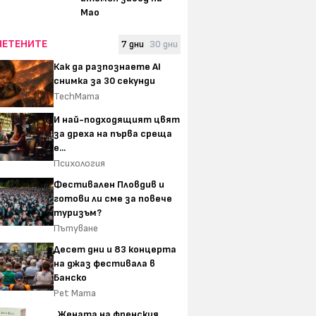
Мао
ЧЕТЕНИТЕ
7 дни
30 дни
Как да разпознаете AI
снимка за 30 секунди
TechMama
И най-подходящият цвят
за дреха на първа среща
е...
Психология
Фестивален Пловдив и
готови ли сме за повече
туризъм?
Пътуване
Десет дни и 83 концерта
на джаз фестивала в
Банско
Pet Mama
„Жената на френския