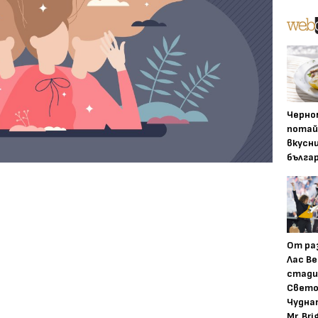
Черно
потай
вкусн
бълга
От ра
Лас Ве
стади
Свето
Чудна
Mr. Bri