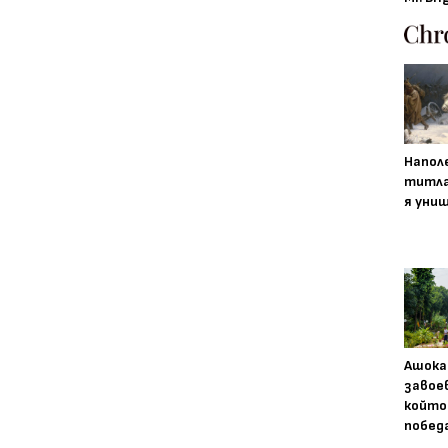
Напол
титла
я уни
Ашока
завое
който
побед