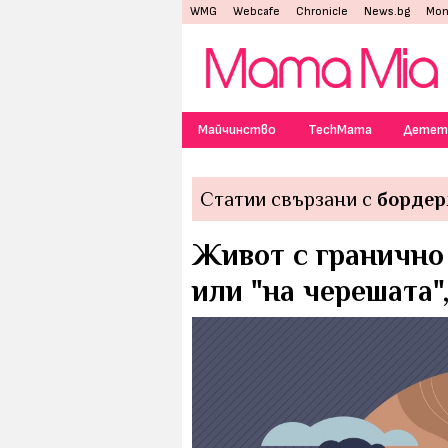
WMG
Webcafe
Chronicle
News.bg
Mon
Майчинство
TechMama
Детет
Статии свързани с
бордер
Живот с гранично
или "на черешата"