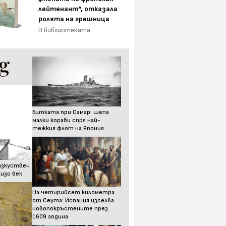
лейтенант“, отказала
ролята на грешница
В библиотеката
Битката при Самар: шепа
малки кораби спря най-
тежкия флот на Япония
изкуствен
изо век
На четирийсет километра
от Сеута: Испания изселва
новопокръстените през
1609 година