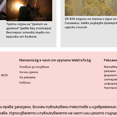
28 800 години на трона и един и
Гилгамеш: какво разказва Шумер
Трети сезон на “Домът на
царски списък
дракона” (ревю без спойлери):
Вестерос отново кърви по-
красиво от всякога
Mamamia.bg е част от групата WebCafe.bg
Реклам
Условия за ползване
MamaMia.
реклама
Лични данни
и №20
формати
За реклама
интерак
Новини
информ
Настрой
и права запазени. Всички публикувани текстове и изображения с
рава. Използването и публикуването на част или цялото съдър