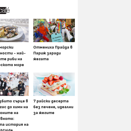
морски
Отмениха Прайда в
ности - най-
Париж заради
ите риби на
жегата
рското море
збито сърце в
7 райски десерта
гас до химн на
без печене, идеални
оните на
за жегите
вното:
та история на
ghtside