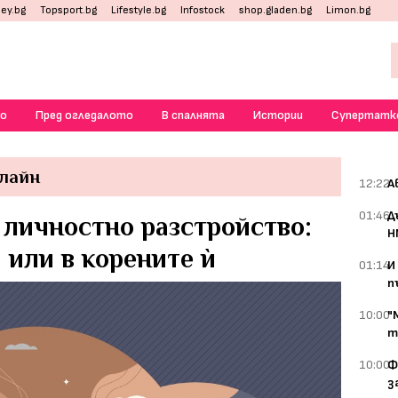
ey.bg
Topsport.bg
Lifestyle.bg
Infostock
shop.gladen.bg
Limon.bg
о
Пред огледалото
В спалнята
Истории
Супертатк
лайн
12:22
А
01:46
Д
 личностно разстройство:
Н
, или в корените ѝ
01:14
И
п
10:00
"
т
10:00
Ф
з