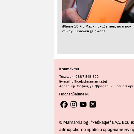
iPhone 18 Pro Max - по-цветен, но и по-
съкрушителен за джоба
Контакти
Телефон: 0887 548 300
E-mail: office[at]mamamia.bg
Адрес: гр. София, ул. Фредерик Жолио Кюр
Последвайте ни
© MamaMia.bg, "Уебкафе" ЕАД. Всичк
авторското право и сродните му п