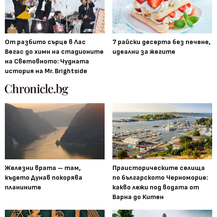
От разбито сърце в Лас
7 райски десерта без печене,
Вегас до химн на стадионите
идеални за жегите
на Световното: Чудната
история на Mr. Brightside
Железни врата – там,
Праисторическите селища
където Дунав покорява
по българското Черноморие:
планините
какво лежи под водата от
Варна до Китен