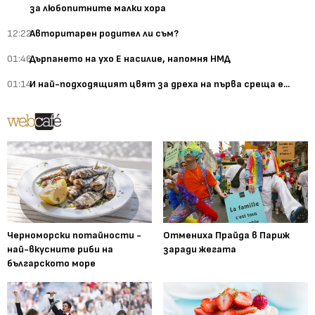
за любопитните малки хора
12:22
Авторитарен родител ли съм?
01:46
Дърпането на ухо Е насилие, напомня НМД
01:14
И най-подходящият цвят за дреха на първа среща е...
Черноморски потайности -
Отмениха Прайда в Париж
най-вкусните риби на
заради жегата
българското море