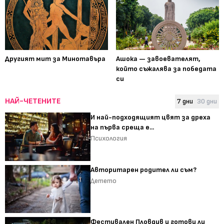
Другият мит за Минотавъра
Ашока — завоевателят,
който съжалява за победата
си
НАЙ-ЧЕТЕНИТЕ
7 дни
30 дни
И най-подходящият цвят за дреха
на първа среща е...
Психология
Авторитарен родител ли съм?
Детето
Фестивален Пловдив и готови ли