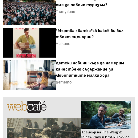
сме за повече туризъм?
Пътуване
"Мъртва хватка": А какъв би бил
твоят сценарии?
На кино
Детски новини: къде да намерим
качествено съдържание за
любопитните малки хора
Детето
Трейлър на The Weight:
Ръсел Кроу и Итън Хоук се