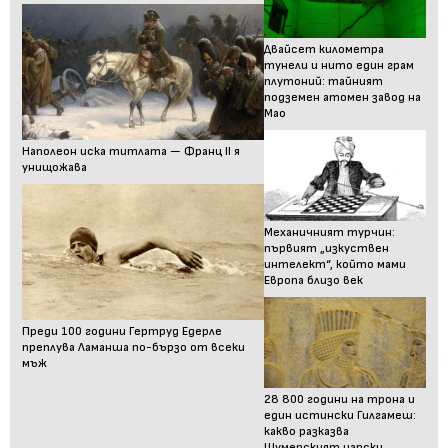
Двайсет километра
тунели и нито един грам
плутоний: тайният
подземен атомен завод на
Мао
Наполеон иска титлата — Франц II я
унищожава
Механичният турчин:
първият „изкуствен
интелект“, който мами
Европа близо век
Преди 100 години Гертруд Едерле
преплува Ламанша по-бързо от всеки
мъж
28 800 години на трона и
един истински Гилгамеш:
какво разказва
Шумерският царски