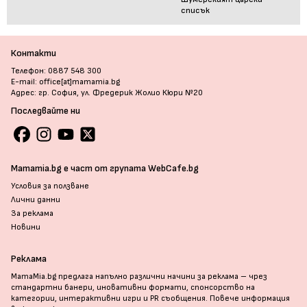
списък
Контакти
Телефон: 0887 548 300
E-mail: office[at]mamamia.bg
Адрес: гр. София, ул. Фредерик Жолио Кюри №20
Последвайте ни
Mamamia.bg е част от групата WebCafe.bg
Условия за ползване
Лични данни
За реклама
Новини
Реклама
MamaMia.bg предлага напълно различни начини за реклама – чрез
стандартни банери, иновативни формати, спонсорство на
категории, интерактивни игри и PR съобщения. Повече информация