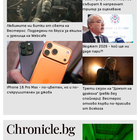
събират в напрегнат
трилър за оцеляване
Любимите ни битки от света на
Вестерос: Подредени по вкуса за екшън
и зрелища на Webcafe
Бюджет 2026 - кой ще ни
даде пари?!
iPhone 18 Pro Max - по-цветен, но и по-
Трети сезон на “Домът на
съкрушителен за джоба
дракона” (ревю без
спойлери): Вестерос
отново кърви по-красиво
от всякога