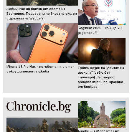
Любимите ни битки от света на
Вестерос: Подредени по вкуса за екшън
и зрелища на Webcafe
Бюджет 2026 - кой ще ни
даде пари?!
iPhone 18 Pro Max - по-цветен, но и по-
Трети сезон на “Домът на
съкрушителен за джоба
дракона” (ревю без
спойлери): Вестерос
отново кърви по-красиво
от всякога
Ашока — завоевателят,