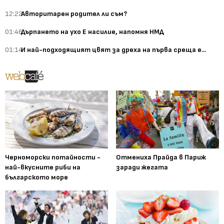
12:22
Авторитарен родител ли съм?
01:46
Дърпането на ухо Е насилие, напомня НМД
01:14
И най-подходящият цвят за дреха на първа среща е...
Черноморски потайности -
Отмениха Прайда в Париж
най-вкусните риби на
заради жегата
българското море