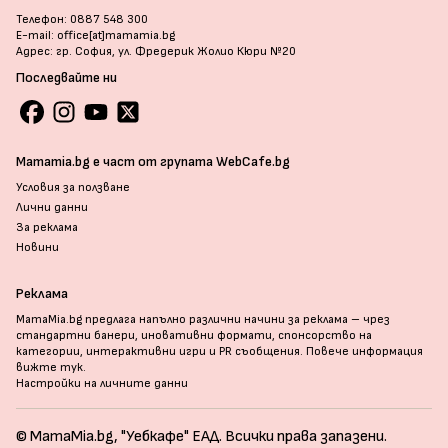
Телефон: 0887 548 300
E-mail: office[at]mamamia.bg
Адрес: гр. София, ул. Фредерик Жолио Кюри №20
Последвайте ни
Mamamia.bg е част от групата WebCafe.bg
Условия за ползване
Лични данни
За реклама
Новини
Реклама
MamaMia.bg предлага напълно различни начини за реклама – чрез
стандартни банери, иновативни формати, спонсорство на
категории, интерактивни игри и PR съобщения. Повече информация
вижте тук
.
Настройки на личните данни
© MamaMia.bg, "Уебкафе" ЕАД. Всички права запазени.