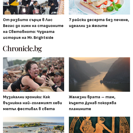
От разбито сърце в Лас
7 райски десерта без печене,
Вегас до химн на стадионите
идеални за жегите
на Световното: Чудната
история на Mr. Brightside
Музикални хроники: Как
Железни врата – там,
възникна най-големият хеви
където Дунав покорява
метъл фестивал в света
планините