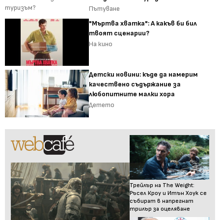
Пътуване
"Мъртва хватка": А какъв би бил
твоят сценарии?
На кино
Детски новини: къде да намерим
качествено съдържание за
любопитните малки хора
Детето
Трейлър на The Weight:
Ръсел Кроу и Итън Хоук се
събират в напрегнат
трилър за оцеляване