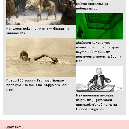
който съжалява за
победата си
Наполеон иска титлата — Франц II я
унищожава
Двайсет километра
тунели и нито един грам
плутоний: тайният
подземен атомен завод на
Мао
Преди 100 години Гертруд Едерле
преплува Ламанша по-бързо от всеки
мъж
Механичният турчин:
първият „изкуствен
интелект“, който мами
Европа близо век
Контакти