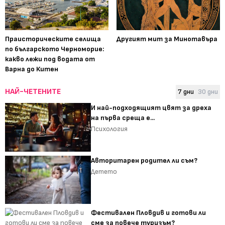
Праисторическите селища
Другият мит за Минотавъра
по българското Черноморие:
какво лежи под водата от
Варна до Китен
НАЙ-ЧЕТЕНИТЕ
7 дни
30 дни
И най-подходящият цвят за дреха
на първа среща е...
Психология
Авторитарен родител ли съм?
Детето
Фестивален Пловдив и готови ли
сме за повече туризъм?