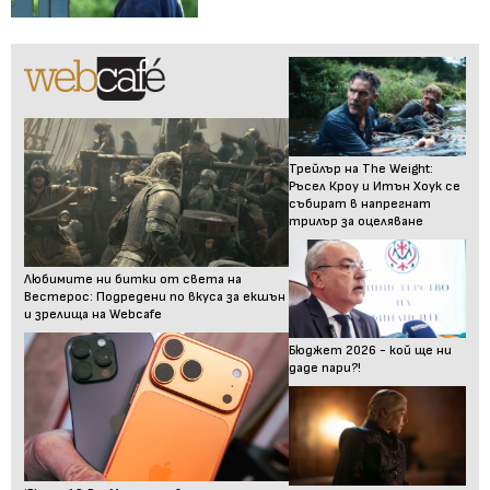
Трейлър на The Weight:
Ръсел Кроу и Итън Хоук се
събират в напрегнат
трилър за оцеляване
Любимите ни битки от света на
Вестерос: Подредени по вкуса за екшън
и зрелища на Webcafe
Бюджет 2026 - кой ще ни
даде пари?!