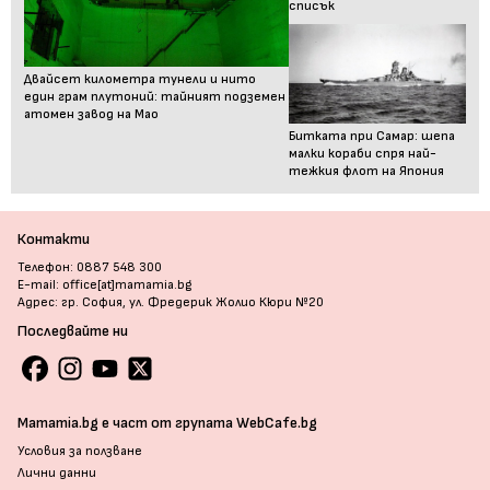
списък
Двайсет километра тунели и нито
един грам плутоний: тайният подземен
атомен завод на Мао
Битката при Самар: шепа
малки кораби спря най-
тежкия флот на Япония
Контакти
Телефон: 0887 548 300
E-mail: office[at]mamamia.bg
Адрес: гр. София, ул. Фредерик Жолио Кюри №20
Последвайте ни
Mamamia.bg е част от групата WebCafe.bg
Условия за ползване
Лични данни