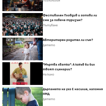
Психология
Фестивален Пловдив и готови ли
сме за повече туризъм?
Пътуване
Авторитарен родител ли съм?
Детето
"Мъртва хватка": А какъв би бил
твоят сценарии?
На кино
Дърпането на ухо Е насилие, напомня
НМД
Детето