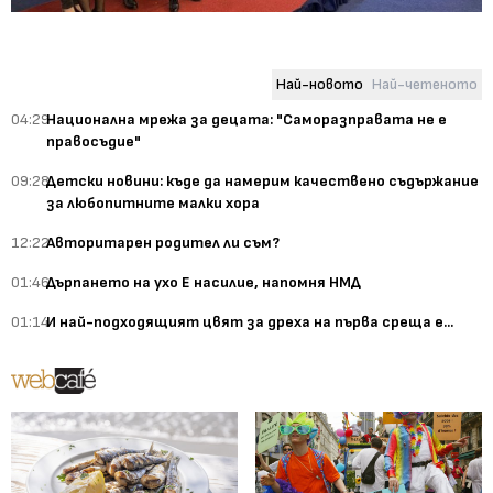
Най-новото
Най-четеното
04:29
Национална мрежа за децата: "Саморазправата не е
правосъдие"
09:28
Детски новини: къде да намерим качествено съдържание
за любопитните малки хора
12:22
Авторитарен родител ли съм?
01:46
Дърпането на ухо Е насилие, напомня НМД
01:14
И най-подходящият цвят за дреха на първа среща е...