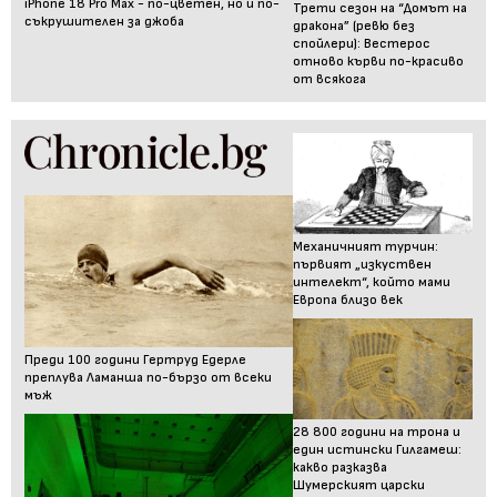
iPhone 18 Pro Max - по-цветен, но и по-
Трети сезон на “Домът на
съкрушителен за джоба
дракона” (ревю без
спойлери): Вестерос
отново кърви по-красиво
от всякога
Механичният турчин:
първият „изкуствен
интелект“, който мами
Европа близо век
Преди 100 години Гертруд Едерле
преплува Ламанша по-бързо от всеки
мъж
28 800 години на трона и
един истински Гилгамеш:
какво разказва
Шумерският царски