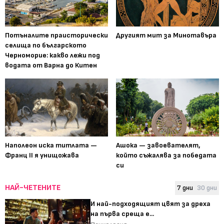
Потъналите праисторически
Другият мит за Минотавъра
селища по българското
Черноморие: какво лежи под
водата от Варна до Китен
Наполеон иска титлата —
Ашока — завоевателят,
Франц II я унищожава
който съжалява за победата
си
НАЙ-ЧЕТЕНИТЕ
7 дни
30 дни
И най-подходящият цвят за дреха
на първа среща е...