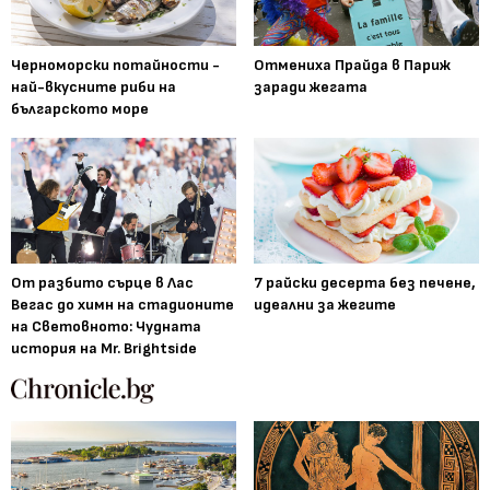
Черноморски потайности -
Отмениха Прайда в Париж
най-вкусните риби на
заради жегата
българското море
От разбито сърце в Лас
7 райски десерта без печене,
Вегас до химн на стадионите
идеални за жегите
на Световното: Чудната
история на Mr. Brightside