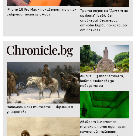
iPhone 18 Pro Max - по-цветен, но и по-
Трети сезон на “Домът на
съкрушителен за джоба
дракона” (ревю без
спойлери): Вестерос
отново кърви по-красиво
от всякога
Ашока — завоевателят,
който съжалява за
победата си
Наполеон иска титлата — Франц II я
унищожава
Двайсет километра
тунели и нито един грам
плутоний: тайният