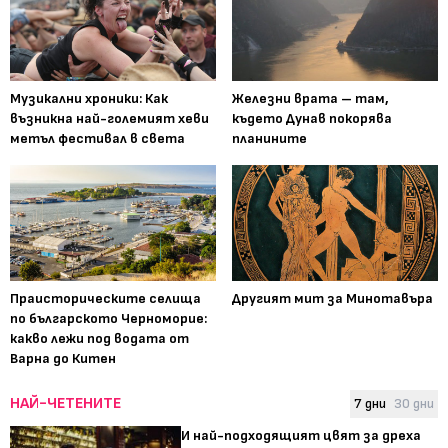
Музикални хроники: Как
Железни врата – там,
възникна най-големият хеви
където Дунав покорява
метъл фестивал в света
планините
Праисторическите селища
Другият мит за Минотавъра
по българското Черноморие:
какво лежи под водата от
Варна до Китен
НАЙ-ЧЕТЕНИТЕ
7 дни
30 дни
И най-подходящият цвят за дреха