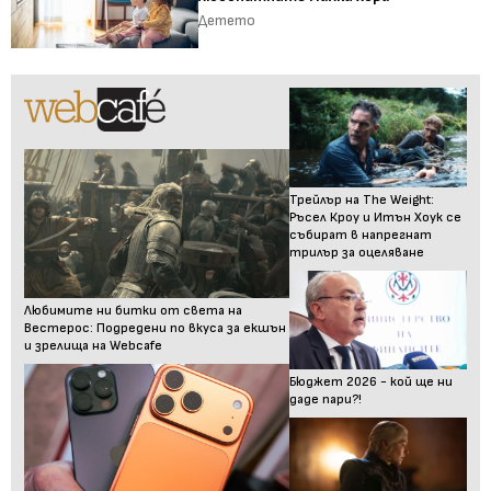
Детето
Трейлър на The Weight:
Ръсел Кроу и Итън Хоук се
събират в напрегнат
трилър за оцеляване
Любимите ни битки от света на
Вестерос: Подредени по вкуса за екшън
и зрелища на Webcafe
Бюджет 2026 - кой ще ни
даде пари?!