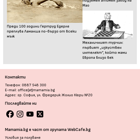
подземен атомен завод на
Мао
Преди 100 години Гертруд Едерле
преплува Ламанша по-бързо от всеки
мъж
Механичният турчин:
първият „изкуствен
интелект“, който мами
Европа близо век
Контакти
Телефон: 0887 548 300
E-mail: office[at]mamamia.bg
Адрес: гр. София, ул. Фредерик Жолио Кюри №20
Последвайте ни
Mamamia.bg е част от групата WebCafe.bg
Условия за ползване