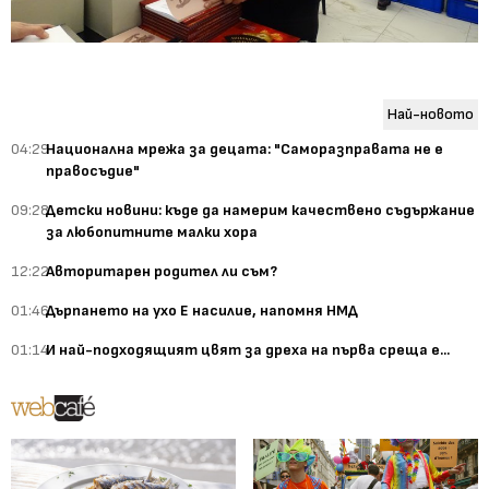
Най-новото
04:29
Национална мрежа за децата: "Саморазправата не е
правосъдие"
09:28
Детски новини: къде да намерим качествено съдържание
за любопитните малки хора
12:22
Авторитарен родител ли съм?
01:46
Дърпането на ухо Е насилие, напомня НМД
01:14
И най-подходящият цвят за дреха на първа среща е...