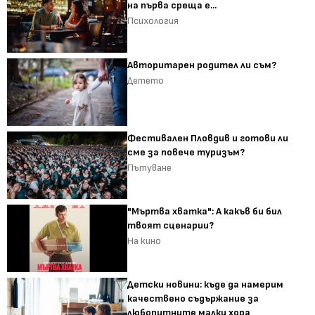
на първа среща е...
Психология
Авторитарен родител ли съм?
Детето
Фестивален Пловдив и готови ли
сме за повече туризъм?
Пътуване
"Мъртва хватка": А какъв би бил
твоят сценарии?
На кино
Детски новини: къде да намерим
качествено съдържание за
любопитните малки хора