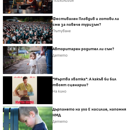
Психология
Фестивален Пловдив и готови ли
сме за повече туризъм?
Пътуване
Авторитарен родител ли съм?
Детето
"Мъртва хватка": А какъв би бил
твоят сценарии?
На кино
Дърпането на ухо Е насилие, напомня
НМД
Детето