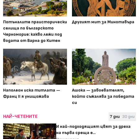
Потъналите праисторически
Другият мит за Минотавъра
селища по българското
Черноморие: какво лежи под
водата от Варна до Китен
Наполеон иска титлата —
Ашока — завоевателят,
Франц II я унищожава
който съжалява за победата
си
НАЙ-ЧЕТЕНИТЕ
7 дни
30 дни
И най-подходящият цвят за дреха
на първа среща е...