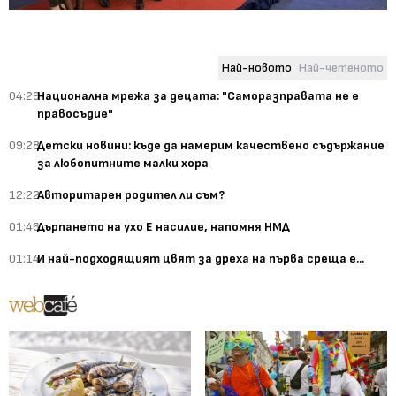
Най-новото
Най-четеното
04:29
Национална мрежа за децата: "Саморазправата не е
правосъдие"
09:28
Детски новини: къде да намерим качествено съдържание
за любопитните малки хора
12:22
Авторитарен родител ли съм?
01:46
Дърпането на ухо Е насилие, напомня НМД
01:14
И най-подходящият цвят за дреха на първа среща е...