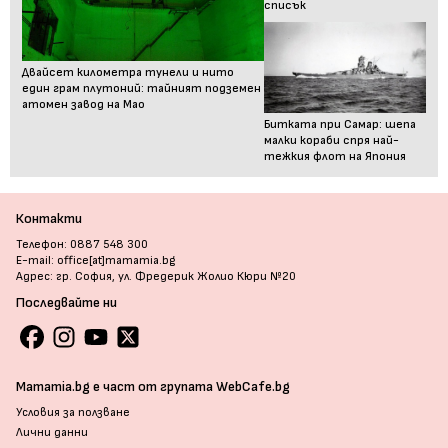
списък
Двайсет километра тунели и нито
един грам плутоний: тайният подземен
атомен завод на Мао
Битката при Самар: шепа
малки кораби спря най-
тежкия флот на Япония
Контакти
Телефон: 0887 548 300
E-mail: office[at]mamamia.bg
Адрес: гр. София, ул. Фредерик Жолио Кюри №20
Последвайте ни
Mamamia.bg е част от групата WebCafe.bg
Условия за ползване
Лични данни