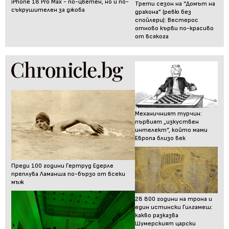
iPhone 18 Pro Max - по-цветен, но и по-
Трети сезон на “Домът на
съкрушителен за джоба
дракона” (ревю без
спойлери): Вестерос
отново кърви по-красиво
от всякога
Механичният турчин:
първият „изкуствен
интелект“, който мами
Европа близо век
Преди 100 години Гертруд Едерле
преплува Ламанша по-бързо от всеки
мъж
28 800 години на трона и
един истински Гилгамеш:
какво разказва
Шумерският царски