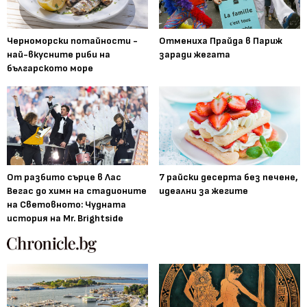
Черноморски потайности -
Отмениха Прайда в Париж
най-вкусните риби на
заради жегата
българското море
От разбито сърце в Лас
7 райски десерта без печене,
Вегас до химн на стадионите
идеални за жегите
на Световното: Чудната
история на Mr. Brightside