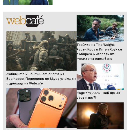
Трейлър на The Weight:
Ръсел Кроу и Итън Хоук се
събират в напрегнат
трилър за оцеляване
Любимите ни битки от света на
Вестерос: Подредени по вкуса за екшън
и зрелища на Webcafe
Бюджет 2026 - кой ще ни
даде пари?!