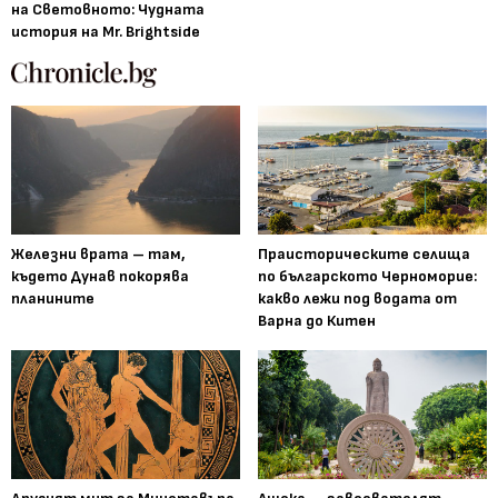
на Световното: Чудната
история на Mr. Brightside
Железни врата – там,
Праисторическите селища
където Дунав покорява
по българското Черноморие:
планините
какво лежи под водата от
Варна до Китен