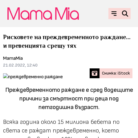
Рисковете на преждевременното раждане...
и превенцията срещу тях
MamaMia
21.02.2022, 12:40
Снимка: iStock
Преждевременното раждане е сред водещите
причини за смъртност при деца под
петгодишна възраст.
Всяка година около 15 милиона бебета по
света се раждат преждевременно, което