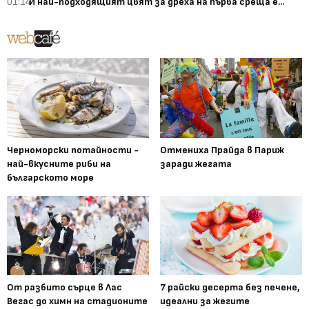
01:14
И най-подходящият цвят за дреха на първа среща е...
Черноморски потайности -
Отмениха Прайда в Париж
най-вкусните риби на
заради жегата
българското море
От разбито сърце в Лас
7 райски десерта без печене,
Вегас до химн на стадионите
идеални за жегите