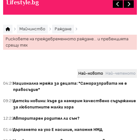
Lifestyle.bg
Майчинство
Раждане
Рисковете на преждевременното раждане... и превенцията
срещу тях
Най-новото
Най-четеното
04:29
Национална мрежа за децата: "Саморазправата не е
правосъдие"
09:28
Детски новини: къде да намерим качествено съдържание
за любопитните малки хора
12:22
Авторитарен родител ли съм?
01:46
Дърпането на ухо Е насилие, напомня НМД