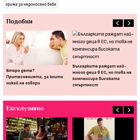
грижа за недоносено бебе
Подобни
Българките раждат най-
ни
Второ дете?
Ша
много деца в ЕС, но това не
Притесненията, за които
eд
компенсира високата
никой не говори
ро
смъртност
Ексклузивно