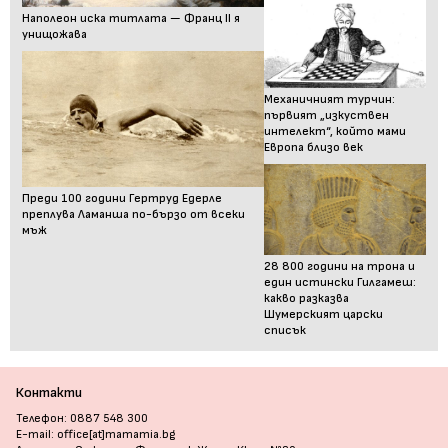
Наполеон иска титлата — Франц II я
унищожава
Механичният турчин:
първият „изкуствен
интелект“, който мами
Европа близо век
Преди 100 години Гертруд Едерле
преплува Ламанша по-бързо от всеки
мъж
28 800 години на трона и
един истински Гилгамеш:
какво разказва
Шумерският царски
списък
Контакти
Телефон: 0887 548 300
E-mail: office[at]mamamia.bg