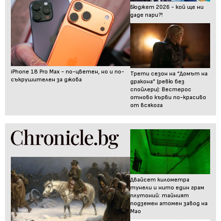
Бюджет 2026 - кой ще ни
даде пари?!
iPhone 18 Pro Max - по-цветен, но и по-
Трети сезон на “Домът на
съкрушителен за джоба
дракона” (ревю без
спойлери): Вестерос
отново кърви по-красиво
от всякога
Двайсет километра
тунели и нито един грам
плутоний: тайният
подземен атомен завод на
Мао