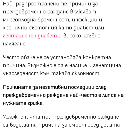
Най-разпространените причини за
преждевременно раждане включват
многоплодна бременност, инфекции и
хронични състояния като диабет или
гестационен диабет
и високо кръвно
налягане.
Често обаче не се установява конкретна
причина. Възможно е да е налице и генетична
унаследеност към такава склонност.
Причината за негативни последици след
преждевременно раждане най-често е липса на
нужната грижа.
Усложненията при преждевременно раждане
са водещата причина за смърт сред децата