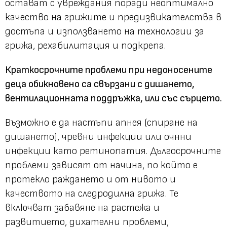
остават с увреждания поради неоптимално
качество на грижите и предизвикателства в
достъпа и използването на технологии за
грижа, рехабилитация и подкрепа.
Краткосрочните проблеми при недоносените
деца обикновено са свързани с дишането,
вентилационната поддръжка, или със сърцето.
Възможно е да настъпи апнея (спиране на
дишането), чревни инфекции или очнни
инфекции като ретинопатия. Дългосрочните
проблеми зависят от начина, по който е
протекло раждането и от нивото и
качеството на следродилна грижа. Те
включват забавяне на растежа и
развитието, дихателни проблеми,