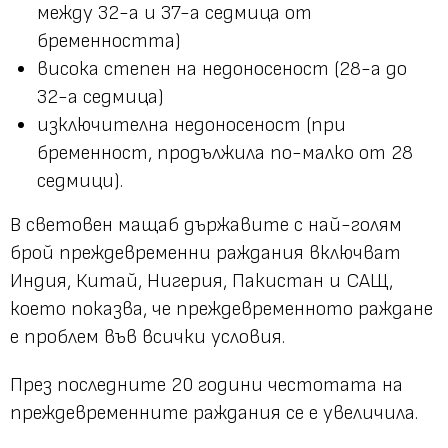
между 32-а и 37-а седмица от
бременността)
висока степен на недоносеност (28-а до
32-а седмица)
изключителна недоносеност (при
бременност, продължила по-малко от 28
седмици).
В световен мащаб държавите с най-голям
брой преждевременни раждания включват
Индия, Китай, Нигерия, Пакистан и САЩ,
което показва, че преждевременното раждане
е проблем във всички условия.
През последните 20 години честотата на
преждевременните раждания се е увеличила.