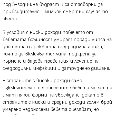
под 5-годишна възраст и са отговорни за
приблизително 1 милион смъртни случая по
света.
В условия с ниски доходи повечето от
бебетата всъщност умират поради липса на
достъпна и адекватна следродилна грижа,
която да включва топлина, подкрепа за
кърмене и базова превенция и лечение на
следродилни инфекции и затруднено дишане.
В страните с високи доходи само
изключително недоносените бебета могат да
имат някои форми на увреждане, докато в
страните с ниски и средни доходи голям брой
умерено недоносени бебета оцеляват, но