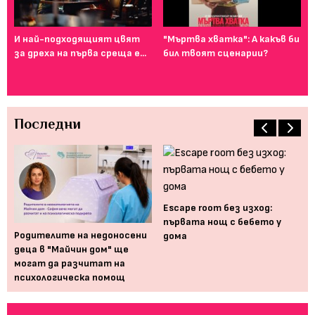
И най-подходящият цвят
"Мъртва хватка": А какъв би
Фе
за дреха на първа среща е...
бил твоят сценарии?
го
ту
Последни
Еscape room без изход:
първата нощ с бебето у
Родителите на недоносени
Ка
дома
деца в "Майчин дом" ще
се
могат да разчитат на
ра
психологическа помощ