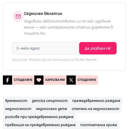
Седмичен бюлетин
Задоволи любопитството си по най-удобния
начин — най-интересните статии директно в
пощата ти.
Без спам. Можеш да се отпишеш по всяко време.
СПОДЕЛЯНЕ
ХАРЕСВА МИ
СПОДЕЛЯНЕ
бременност
детска смъртност
прежедевременно раждане
недоносеност
недоносено дете
степени на недоносеност
рискове при преждевременно раждане
превенция на преждевременно раждане
постнатална грижа