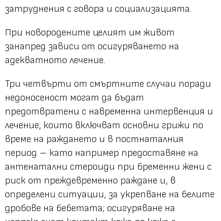
затруднения с говора и социализацията.
При новородените целият им живот
занапред зависи от осигуряването на
адекватното лечение.
Три четвърти от смъртните случаи поради
недоносеност могат да бъдат
предотвратени с навременна интервенция и
лечение, които включват основни грижи по
време на раждането и в постнаталния
период – като например предоставяне на
антенатални стероиди при бременни жени с
риск от преждевременно раждане и, в
определени ситуации, за укрепване на белите
дробове на бебетата; осигуряване на