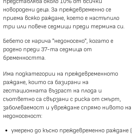
представлява около 10% от всички
новородени деца. За преждевременно се
приема всяко раждане, което е настъпило
три или повече седмици преди термина си.
Бебето се нарича
"недоносено"
, когато е
родено преди 37-та седмица от
бременността.
Има подкатегории на преждевременното
раждане, които са базирани на
гестационната възраст на плода и
съответно са свързани с риска от смърт,
заболеваемост и увреждане спрямо нивото на
недоносеност:
умерено до късно преждевременно раждане (