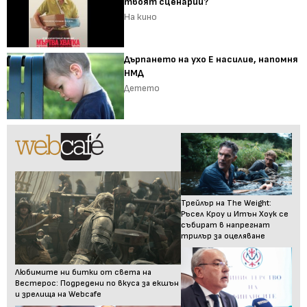
твоят сценарии?
На кино
Дърпането на ухо Е насилие, напомня
НМД
Детето
Трейлър на The Weight:
Ръсел Кроу и Итън Хоук се
събират в напрегнат
трилър за оцеляване
Любимите ни битки от света на
Вестерос: Подредени по вкуса за екшън
и зрелища на Webcafe