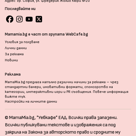
Адрес: гр. София, ул. Фредерик Жолио Кюри №20
Последвайте ни
Mamamia.bg е част от групата WebCafe.bg
Условия за ползване
Лични данни
За реклама
Новини
Реклама
MamaMia.bg предлага напълно различни начини за реклама – чрез
стандартни банери, иновативни формати, спонсорство на
категории, интерактивни игри и PR съобщения. Повече информация
вижте тук
.
Настройки на личните данни
© MamaMia.bg, "Уебкафе" ЕАД. Всички права запазени.
Всички публикувани текстове и изображения са под
закрила на Закона за авторското право и сродните му