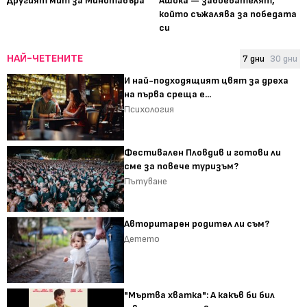
Другият мит за Минотавъра
Ашока — завоевателят,
който съжалява за победата
си
НАЙ-ЧЕТЕНИТЕ
7 дни
30 дни
И най-подходящият цвят за дреха
на първа среща е...
Психология
Фестивален Пловдив и готови ли
сме за повече туризъм?
Пътуване
Авторитарен родител ли съм?
Детето
"Мъртва хватка": А какъв би бил