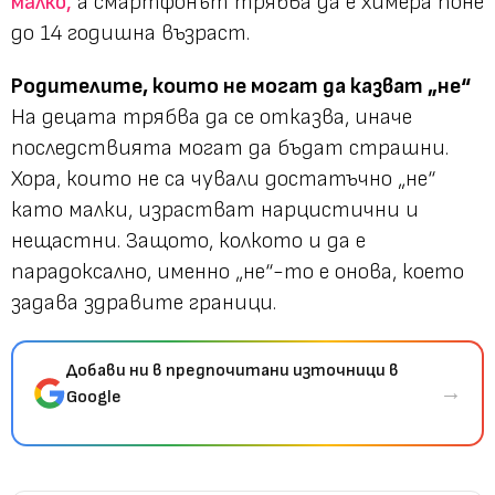
малко,
а смартфонът трябва да е химера поне
до 14 годишна възраст.
Родителите, които не могат да казват „не“
На децата трябва да се отказва, иначе
последствията могат да бъдат страшни.
Хора, които не са чували достатъчно „не“
като малки, израстват нарцистични и
нещастни. Защото, колкото и да е
парадоксално, именно „не“-то е онова, което
задава здравите граници.
Добави ни в предпочитани източници в
→
Google