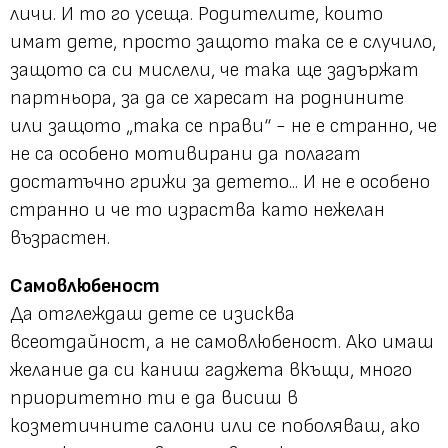
личи. И то го усеща. Родителите, които
имат дете, просто защото така се е случило,
защото са си мислели, че така ще задържат
партньора, за да се харесат на роднините
или защото „така се прави“ - не е странно, че
не са особено мотивирани да полагат
достатъчно грижи за детето... И не е особено
странно и че то израства като нежелан
възрастен.
Самовлюбеност
Да отглеждаш дете се изисква
всеотдайност, а не самовлюбеност. Ако имаш
желание да си каниш гаджета вкъщи, много
приоритетно ти е да висиш в
козметичните салони или се поболяваш, ако