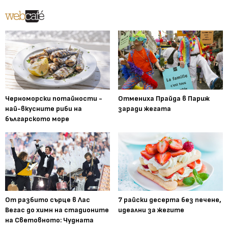
Черноморски потайности -
Отмениха Прайда в Париж
най-вкусните риби на
заради жегата
българското море
От разбито сърце в Лас
7 райски десерта без печене,
Вегас до химн на стадионите
идеални за жегите
на Световното: Чудната