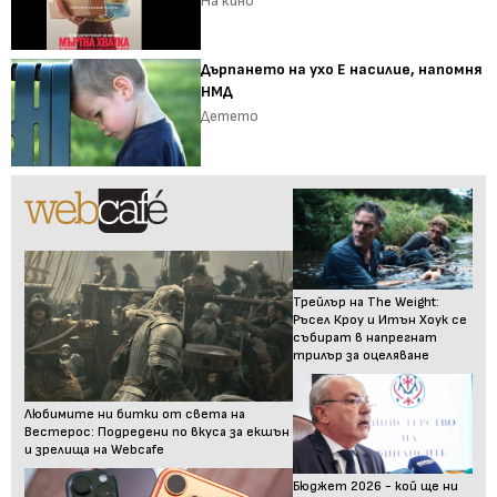
На кино
Дърпането на ухо Е насилие, напомня
НМД
Детето
Трейлър на The Weight:
Ръсел Кроу и Итън Хоук се
събират в напрегнат
трилър за оцеляване
Любимите ни битки от света на
Вестерос: Подредени по вкуса за екшън
и зрелища на Webcafe
Бюджет 2026 - кой ще ни