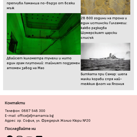
преплува Ламанша по-бързо от всеки
мъж
28 800 години на трона и
един истински Гилгамеш:
какво разказва
Шумерският царски
списък
Двайсет километра тунели и нито
един грам плутоний: тайният подземен
атомен завод на Мао
Битката при Самар: шепа
малки кораби спря най-
тежкия флот на Япония
Контакти
Телефон: 0887 548 300
E-mail: office[at]mamamia.bg
Адрес: гр. София, ул. Фредерик Жолио Кюри №20
Последвайте ни