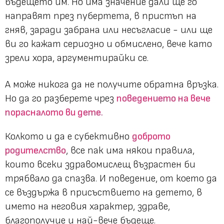
бъдещето им. Но има значение дали ще го
направят през пубертета, в пристъп на
гняв, заради забрана или несъгласие - или ще
ви го кажат сериозно и обмислено, вече като
зрели хора, аргументирайки се.
А може никога да не получите обратна връзка.
Но да го разберете чрез
поведението на вече
порасналото ви дете.
Колкото и да е субективно
доброто
родителство
, все пак има някои правила,
които всеки здравомислещ възрастен би
трябвало да спазва. И поведение, от което да
се въздържа в присъствието на детето, в
името на неговия характер, здраве,
благополучие и най-вече бъдеще.