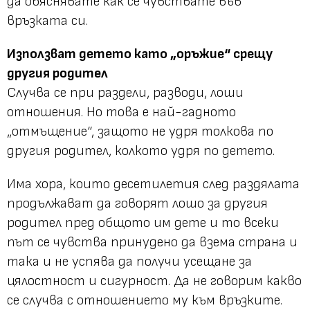
да обяснявате как се чувствате във
връзката си.
Използват детето като „оръжие“ срещу
другия родител
Случва се при раздели, разводи, лоши
отношения. Но това е най-гадното
„отмъщение“, защото не удря толкова по
другия родител, колкото удря по детето.
Има хора, които десетилетия след раздялата
продължават да говорят лошо за другия
родител пред общото им дете и то всеки
път се чувства принудено да взема страна и
така и не успява да получи усещане за
цялостност и сигурност. Да не говорим какво
се случва с отношението му към връзките.