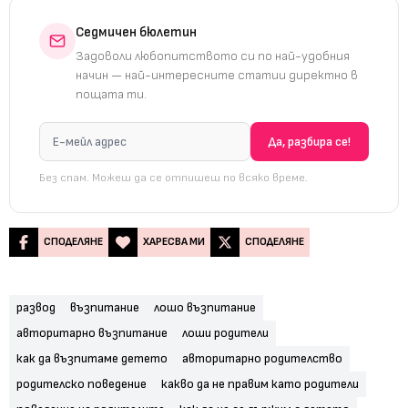
Седмичен бюлетин
Задоволи любопитството си по най-удобния
начин — най-интересните статии директно в
пощата ти.
Без спам. Можеш да се отпишеш по всяко време.
СПОДЕЛЯНЕ
ХАРЕСВА МИ
СПОДЕЛЯНЕ
развод
възпитание
лошо възпитание
авторитарно възпитание
лоши родители
как да възпитаме детето
авторитарно родителство
родителско поведение
какво да не правим като родители