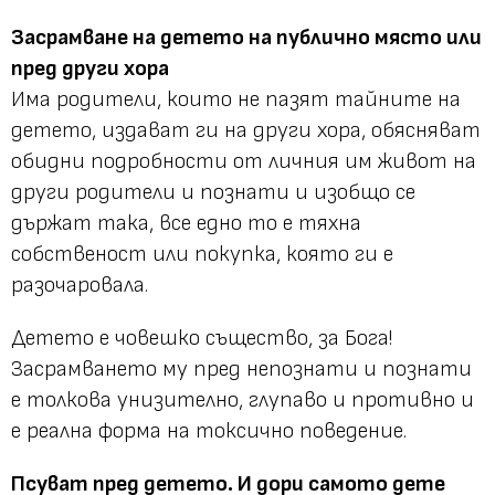
Засрамване на детето на публично място или
пред други хора
Има родители, които не пазят тайните на
детето, издават ги на други хора, обясняват
обидни подробности от личния им живот на
други родители и познати и изобщо се
държат така, все едно то е тяхна
собственост или покупка, която ги е
разочаровала.
Детето е човешко същество, за Бога!
Засрамването му пред непознати и познати
е толкова унизително, глупаво и противно и
е реална форма на токсично поведение.
Псуват пред детето. И дори самото дете