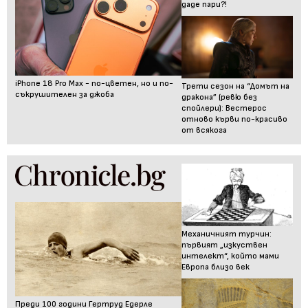
даде пари?!
iPhone 18 Pro Max - по-цветен, но и по-
Трети сезон на “Домът на
съкрушителен за джоба
дракона” (ревю без
спойлери): Вестерос
отново кърви по-красиво
от всякога
Механичният турчин:
първият „изкуствен
интелект“, който мами
Европа близо век
Преди 100 години Гертруд Едерле