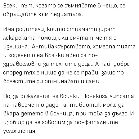
Всеки път, когато се съмнявате в нещо, се
обръщайте към педиатъра.
Има родители, които стигматизират
лекарската помощ или смятат, че тя е
излишна. Антиваксърството, хомеопатията
и ходенето на врачки явно са по-
здравословни за техните деца... А най-добре
според тях е нищо да не се прави, защото
болестите си отминават и сами.
Но, за съжаление, не всички. Понякога липсата
на навременно даден антибиотик може да
вкара детето в болница, при това за дълго. И
изобщо да не говорим за по-фаталните
усложнения.