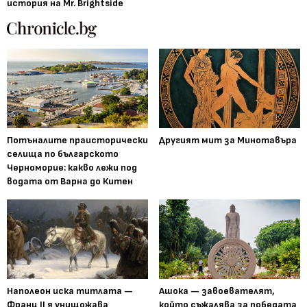
история на Mr. Brightside
Потъналите праисторически
Другият мит за Минотавъра
селища по българското
Черноморие: какво лежи под
водата от Варна до Китен
Наполеон иска титлата —
Ашока — завоевателят,
Франц II я унищожава
който съжалява за победата