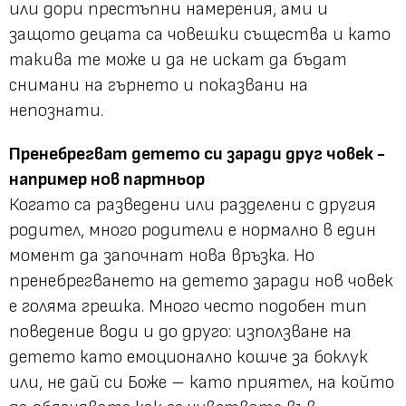
или дори престъпни намерения, ами и
защото децата са човешки същества и като
такива те може и да не искат да бъдат
снимани на гърнето и показвани на
непознати.
Пренебрегват детето си заради друг човек -
например нов партньор
Когато са разведени или разделени с другия
родител, много родители е нормално в един
момент да започнат нова връзка. Но
пренебрегването на детето заради нов човек
е голяма грешка. Много често подобен тип
поведение води и до друго: използване на
детето като емоционално кошче за боклук
или, не дай си Боже – като приятел, на който