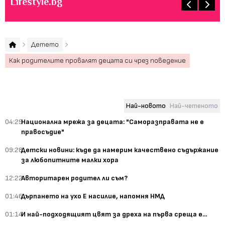
Lifestyle.bg
Детето
Как родителите провалят децата си чрез поведение
Най-новото
Най-четеното
04:29
Национална мрежа за децата: "Саморазправата не е
правосъдие"
09:28
Детски новини: къде да намерим качествено съдържание
за любопитните малки хора
12:22
Авторитарен родител ли съм?
01:46
Дърпането на ухо Е насилие, напомня НМД
01:14
И най-подходящият цвят за дреха на първа среща е...