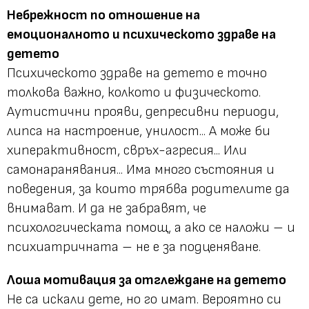
Небрежност по отношение на
емоционалното и психическото здраве на
детето
Психическото здраве на детето е точно
толкова важно, колкото и физическото.
Аутистични прояви, депресивни периоди,
липса на настроение, унилост... А може би
хиперактивност, свръх-агресия... Или
самонаранявания... Има много състояния и
поведения, за които трябва родителите да
внимават. И да не забравят, че
психологическата помощ, а ако се наложи – и
психиатричната – не е за подценяване.
Лоша мотивация за отглеждане на детето
Не са искали дете, но го имат. Вероятно си