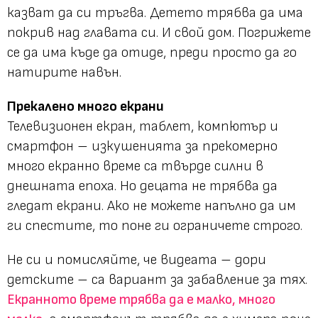
казват да си тръгва. Детето трябва да има
покрив над главата си. И свой дом. Погрижете
се да има къде да отиде, преди просто да го
натирите навън.
Прекалено много екрани
Телевизионен екран, таблет, компютър и
смартфон – изкушенията за прекомерно
много екранно време са твърде силни в
днешната епоха. Но децата не трябва да
гледат екрани. Ако не можете напълно да им
ги спестите, то поне ги ограничете строго.
Не си и помисляйте, че видеата – дори
детските – са вариант за забавление за тях.
Екранното време трябва да е малко, много