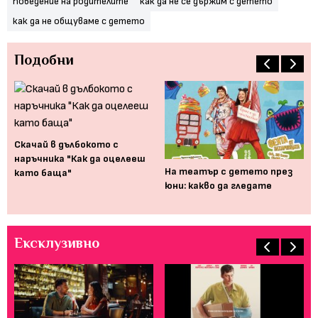
поведение на родителите
как да не се държим с детето
как да не общуваме с детето
Подобни
Скачай в дълбокото с
наръчника "Как да оцелееш
На театър с детето през
10
като баща"
юни: какво да гледате
ко
тр
Ексклузивно