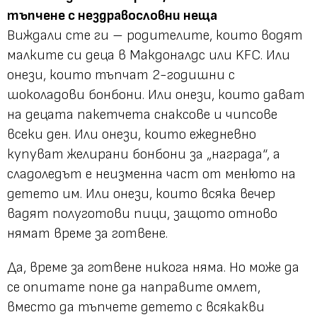
тъпчене с нездравословни неща
Виждали сте ги – родителите, които водят
малките си деца в Макдоналдс или KFC. Или
онези, които тъпчат 2-годишни с
шоколадови бонбони. Или онези, които дават
на децата пакетчета снаксове и чипсове
всеки ден. Или онези, които ежедневно
купуват желирани бонбони за „награда“, а
сладоледът е неизменна част от менюто на
детето им. Или онези, които всяка вечер
вадят полуготови пици, защото отново
нямат време за готвене.
Да, време за готвене никога няма. Но може да
се опитате поне да направите омлет,
вместо да тъпчете детето с всякакви