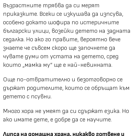
Възрастните трябва да си мерят
приказките. Всеки се изкушава да изпсува,
особено докато шофира по истеричните
български улици, возейки детето на задната
седалка. Но ако го правите, вероятно вече
знаете че съвсем скоро ще започнете да
чувате думи от устата на детето, сред
които „мамка му“ ще е най-невинната.
Още по-отвратително и безотговорно се
държат родителите, които се обръщат към
детето с псувни.
Много хора не умеят да си сдържат езика. Но
ако имате дете, е добре да се научите.
Липса на домашна храна, никакво готвене и