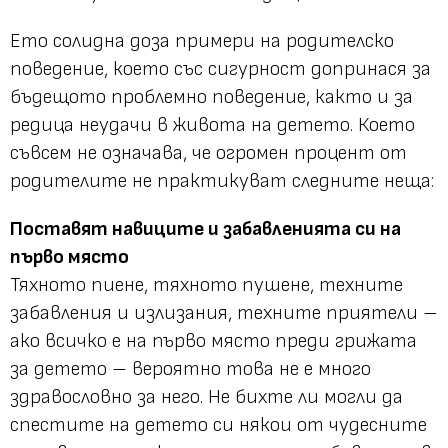
Ето солидна доза примери на родителско
поведение, което със сигурност допринася за
бъдещото проблемно поведение, както и за
редица неудачи в живота на детето. Което
съвсем не означава, че огромен процент от
родителите не практикуват следните неща:
Поставят навиците и забавленията си на
първо място
Тяхното пиене, тяхното пушене, техните
забавления и излизания, техните приятели –
ако всичко е на първо място преди грижата
за детето – вероятно това не е много
здравословно за него. Не бихте ли могли да
спестите на детето си някои от чудесните