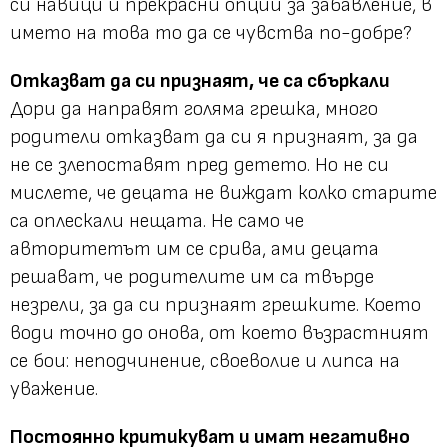
си навици и прекрасни опции за забавление, в
името на това то да се чувства по-добре?
Отказват да си признаят, че са сбъркали
Дори да направят голяма грешка, много
родители отказват да си я признаят, за да
не се злепоставят пред детето. Но не си
мислете, че децата не виждат колко старите
са оплескали нещата. Не само че
авторитетът им се срива, ами децата
решават, че родителите им са твърде
незрели, за да си признаят грешките. Което
води точно до онова, от което възрастният
се бои: неподчинение, своеволие и липса на
уважение.
Постоянно критикуват и имат негативно