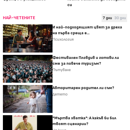
си
НАЙ-ЧЕТЕНИТЕ
7 дни
30 дни
И най-подходящият цвят за дреха
на първа среща е...
Психология
Фестивален Пловдив и готови ли
сме за повече туризъм?
Пътуване
Авторитарен родител ли съм?
Детето
"Мъртва хватка": А какъв би бил
твоят сценарии?