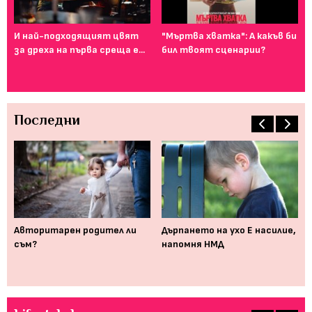
И най-подходящият цвят
"Мъртва хватка": А какъв би
Фе
за дреха на първа среща е...
бил твоят сценарии?
го
ту
Последни
Авторитарен родител ли
Дърпането на ухо Е насилие,
Дв
съм?
напомня НМД
ко
си