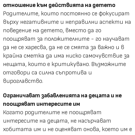
отношение към действията на детето
Родителите, които постоянно се фокусират
върху негативните и неправилни аспекти на
поведение на детето, вместо да го
поощряват за положителните - го научават
да не се харесва, да не се смята за важно и в
крайна сметка да има ниско самочувствие за
нещата, които е критикувано. Възможните
отговори са силна съпротива и
вироглавство.
Ограничават забавленията на децата и не
поощряват интересите им
Когато родителите не поощряват
интересите на децата, не насърчават
хобитата им и не оценяват онова, което им е