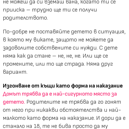
не можеш да си вземаш вана, когато ти се
прииска – трудно ще ти се получи
родителството.
По-добре не поставяйте детето в ситуация,
в която му викате, защото не можете да
задоволите собствените си нужди. С дете
няма как да стане – не, не, не. Или ще се
промените, или то ще страда. Няма друг
вариант.
Изгонване от къщи като форма на наказание
Домът трябва да е най-сигурното място за
детето.
Родителите не трябва да го гонят
от него при никакви обстоятелства и най-
малкото като форма на наказание. И дори да е
станало на 18, те не бива просто да му