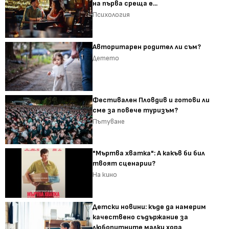
на първа среща е...
Психология
Авторитарен родител ли съм?
Детето
Фестивален Пловдив и готови ли
сме за повече туризъм?
Пътуване
"Мъртва хватка": А какъв би бил
твоят сценарии?
На кино
Детски новини: къде да намерим
качествено съдържание за
любопитните малки хора