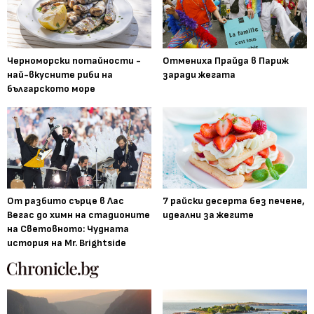
Черноморски потайности -
Отмениха Прайда в Париж
най-вкусните риби на
заради жегата
българското море
От разбито сърце в Лас
7 райски десерта без печене,
Вегас до химн на стадионите
идеални за жегите
на Световното: Чудната
история на Mr. Brightside