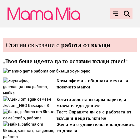
Статии свързани с
работа от вкъщи
„Твоя беше идеята да го оставим вкъщи днес!“
Хоум офисът - сбъдната мечта за
повечето майки
Когато жената изкарва парите, а
мъжът гледа децата
Тест: Справяте ли се с работата от
вкъщи и децата, или не
Жена ми е удивителна и пандемията
го доказа