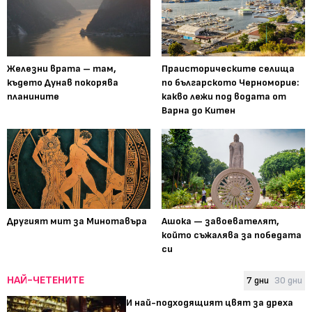
Железни врата – там,
Праисторическите селища
където Дунав покорява
по българското Черноморие:
планините
какво лежи под водата от
Варна до Китен
Другият мит за Минотавъра
Ашока — завоевателят,
който съжалява за победата
си
НАЙ-ЧЕТЕНИТЕ
7 дни
30 дни
И най-подходящият цвят за дреха