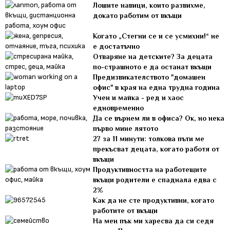
Лошите навици, които развихме,
докато работим от вкъщи
Когато „Стегни се и се усмихни!“ не
е достатъчно
Отваряне на детските? За децата
по-страшното е да останат вкъщи
Предизвикателството "домашен
офис" в края на една трудна година
Учен и майка - ред и хаос
едновременно
Да се върнем ли в офиса? Ок, но нека
първо мине лятото
27 за 11 минути: толкова пъти ме
прекъсват децата, когато работя от
вкъщи
Продуктивността на работещите
вкъщи родители е спаднала едва с
2%
Как да не сте продуктивни, когато
работите от вкъщи
На мен пък ми харесва да си седя