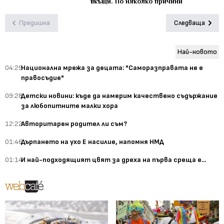
вкъщи. По няколко причини
Предишна
Следваща
Най-новото
04:29
Национална мрежа за децата: "Саморазправата не е
правосъдие"
09:28
Детски новини: къде да намерим качествено съдържание
за любопитните малки хора
12:22
Авторитарен родител ли съм?
01:46
Дърпането на ухо Е насилие, напомня НМД
01:14
И най-подходящият цвят за дреха на първа среща е...