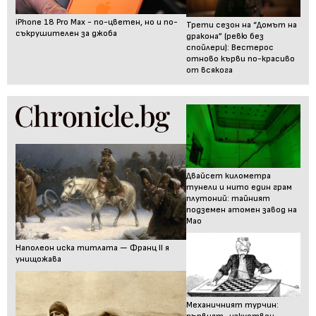
iPhone 18 Pro Max - по-цветен, но и по-
Трети сезон на “Домът на
съкрушителен за джоба
дракона” (ревю без
спойлери): Вестерос
отново кърви по-красиво
от всякога
Двайсет километра
тунели и нито един грам
плутоний: тайният
подземен атомен завод на
Мао
Наполеон иска титлата — Франц II я
унищожава
Механичният турчин: