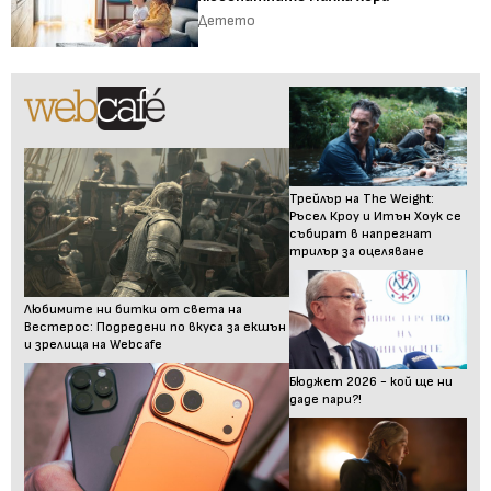
Детето
Трейлър на The Weight:
Ръсел Кроу и Итън Хоук се
събират в напрегнат
трилър за оцеляване
Любимите ни битки от света на
Вестерос: Подредени по вкуса за екшън
и зрелища на Webcafe
Бюджет 2026 - кой ще ни
даде пари?!