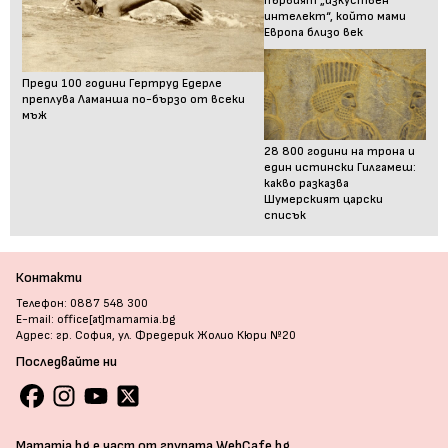
първият „изкуствен
интелект“, който мами
Европа близо век
Преди 100 години Гертруд Едерле
преплува Ламанша по-бързо от всеки
мъж
28 800 години на трона и
един истински Гилгамеш:
какво разказва
Шумерският царски
списък
Контакти
Телефон: 0887 548 300
E-mail: office[at]mamamia.bg
Адрес: гр. София, ул. Фредерик Жолио Кюри №20
Последвайте ни
Mamamia.bg е част от групата WebCafe.bg