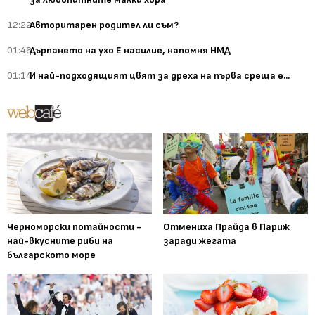
12:22
Авторитарен родител ли съм?
01:46
Дърпането на ухо Е насилие, напомня НМД
01:14
И най-подходящият цвят за дреха на първа среща е...
Черноморски потайности -
Отмениха Прайда в Париж
най-вкусните риби на
заради жегата
българското море