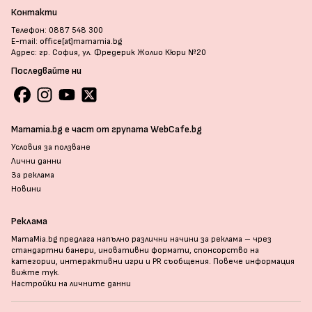
Контакти
Телефон: 0887 548 300
E-mail: office[at]mamamia.bg
Адрес: гр. София, ул. Фредерик Жолио Кюри №20
Последвайте ни
Mamamia.bg е част от групата WebCafe.bg
Условия за ползване
Лични данни
За реклама
Новини
Реклама
MamaMia.bg предлага напълно различни начини за реклама – чрез
стандартни банери, иновативни формати, спонсорство на
категории, интерактивни игри и PR съобщения. Повече информация
вижте тук
.
Настройки на личните данни