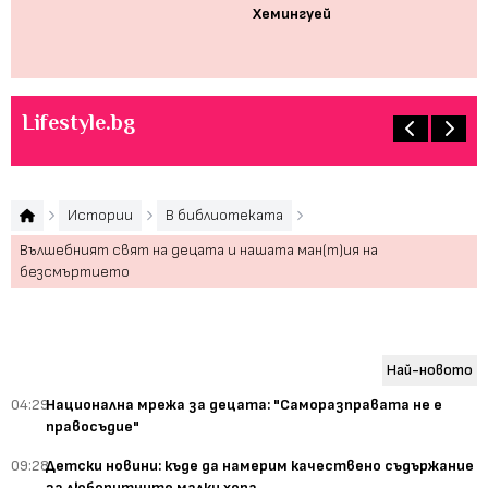
но
Хемингуей
де
Lifestyle.bg
Истории
В библиотеката
Вълшебният свят на децата и нашата ман(т)ия на
безсмъртието
Най-новото
04:29
Национална мрежа за децата: "Саморазправата не е
правосъдие"
09:28
Детски новини: къде да намерим качествено съдържание
за любопитните малки хора