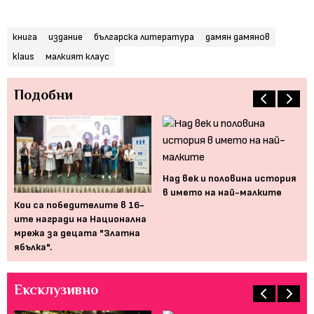
книга
издание
българска литература
дамян дамянов
klaus
малкият клаус
Подобни
Над век и половина история
в името на най-малките
Пр
Кои са победителите в 16-
вр
ите награди на Национална
то
те
мрежа за децата "Златна
ябълка".
Ексклузивно