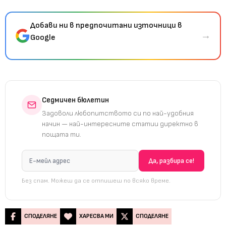
Добави ни в предпочитани източници в
→
Google
Седмичен бюлетин
Задоволи любопитството си по най-удобния
начин — най-интересните статии директно в
пощата ти.
Без спам. Можеш да се отпишеш по всяко време.
СПОДЕЛЯНЕ
ХАРЕСВА МИ
СПОДЕЛЯНЕ