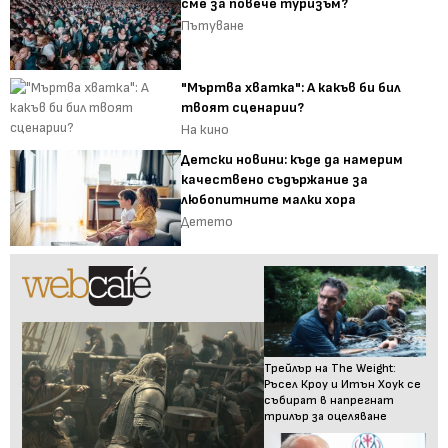
сме за повече туризъм?
Пътуване
"Мъртва хватка": А какъв би бил
твоят сценарии?
На кино
Детски новини: къде да намерим
качествено съдържание за
любопитните малки хора
Детето
Трейлър на The Weight:
Ръсел Кроу и Итън Хоук се
събират в напрегнат
трилър за оцеляване