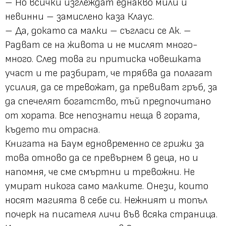
– Но всички изглеждат еднакво мили и
невинни – замислено каза Клаус.
– Да, докато са малки – съгласи се Ак. –
Радват се на живота и не мислят много-
много. След това ги притиска човешката
участ и те разбират, че трябва да полагат
усилия, да се тревожат, да превиват гръб, за
да спечелят богатство, тъй предпочитано
от хората. Все непознати неща в гората,
където ти отрасна.
Книгата на Баум едновременно се грижи за
това отново да се превърнем в деца, но и
напомня, че сме смъртни и тревожни. Не
умират никога само малките. Онези, които
носят магията в себе си. Нежният и топъл
почерк на писателя личи във всяка страница.