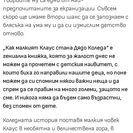
Творбите му са едни от най-
предпочитаните за екранизации. Съвсем
скоро ще имаме втори шанс да се запознаем с
блясъка на ума му и да си измислим детство
отново.
„Как малкият Клаус стана Дядо Коледа“ е
гениална книжка, която за жалост днес не
можем да прочетем с детския наивитет, с
които биха го направили нашите деца, но поне
можем да си спомним някои важни неща и да
спрем да се правим на много големи, защото не
сме. И никога няма да бъдем само възрастни,
без спомен от дете.
Коледната история поставя малкия човек
Клаус в необятна и величествена гора, в