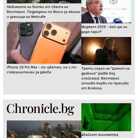
Любимите ни битки от света на
Вестерос: Подредени по вкуса за екшън
и зрелища на Webcafe
Бюджет 2026 - кой ще ни
даде пари?!
iPhone 18 Pro Max - по-цветен, но и по-
Трети сезон на “Домът на
съкрушителен за джоба
дракона” (ревю без
спойлери): Вестерос
отново кърви по-красиво
от всякога
Двайсет километра