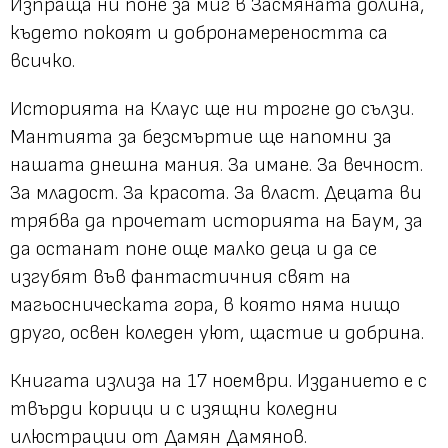
Изпраща ни поне за миг в Засмяната долина,
където покоят и добронамереността са
всичко.
Историята на Клаус ще ни трогне до сълзи.
Мантията за безсмъртие ще напомни за
нашата днешна мания. За имане. За вечност.
За младост. За красота. За власт. Децата ви
трябва да прочетат историята на Баум, за
да останат поне още малко деца и да се
изгубят във фантастичния свят на
магьосническата гора, в която няма нищо
друго, освен коледен уют, щастие и добрина.
Книгата излиза на 17 ноември. Изданието е с
твърди корици и с изящни коледни
илюстрации от Дамян Дамянов.