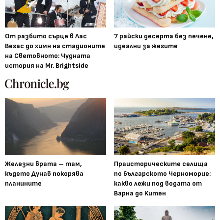
От разбито сърце в Лас
7 райски десерта без печене,
Вегас до химн на стадионите
идеални за жегите
на Световното: Чудната
история на Mr. Brightside
Железни врата – там,
Праисторическите селища
където Дунав покорява
по българското Черноморие:
планините
какво лежи под водата от
Варна до Китен