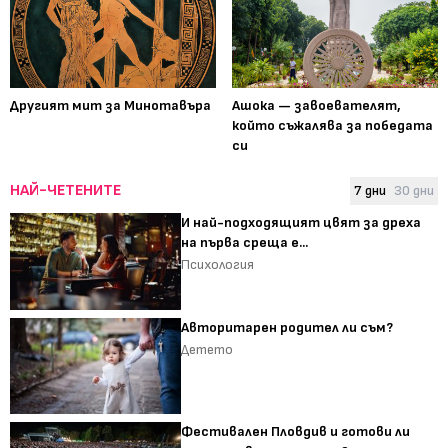
Другият мит за Минотавъра
Ашока — завоевателят,
който съжалява за победата
си
НАЙ-ЧЕТЕНИТЕ
7 дни
30 дни
И най-подходящият цвят за дреха
на първа среща е...
Психология
Авторитарен родител ли съм?
Детето
Фестивален Пловдив и готови ли