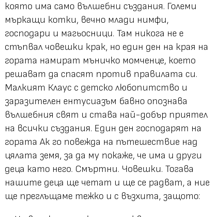
която има само вълшебни създания. Големи
мъркащи котки, вечно млади нимфи,
господари и магьосници. Там никога не е
стъпвал човешки крак, но един ден на края на
гората намират мъничко момченце, което
решават да спасят против правилата си.
Малкият Клаус с детско любопитство и
заразителен ентусиазъм бавно опознава
вълшебния свят и става най-добър приятел
на всички създания. Един ден господарят на
гората Ак го повежда на пътешествие над
цялата земя, за да му покаже, че има и други
деца като него. Смъртни. Човешки. Тогава
нашите деца ще четат и ще се радват, а ние
ще преглъщаме тежко и с възхита, защото: