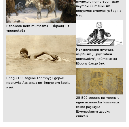
тунели и нито един грам
плутоний: тайният
подземен атомен завод на
Мао
Наполеон иска титлата — Франц II я
унищожава
Механичният турчин:
първият „изкуствен
интелект“, който мами
Европа близо век
Преди 100 години Гертруд Едерле
преплува Ламанша по-бързо от всеки
мъж
28 800 години на трона и
един истински Гилгамеш:
какво разказва
Шумерският царски
списък