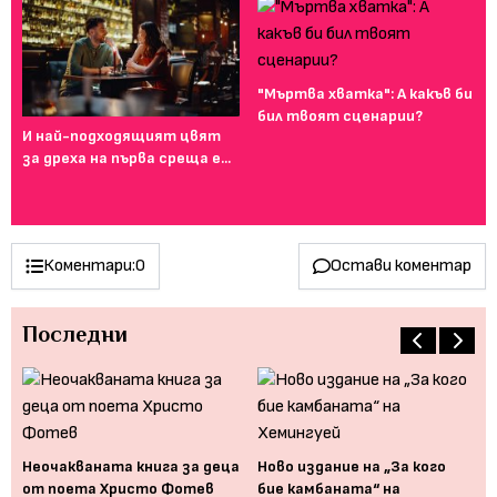
"Мъртва хватка": А какъв би
бил твоят сценарии?
И най-подходящият цвят
Фе
за дреха на първа среща е...
го
ту
Коментари:
0
Остави коментар
Последни
Неочакваната книга за деца
Ново издание на „За кого
"З
от поета Христо Фотев
бие камбаната“ на
ха