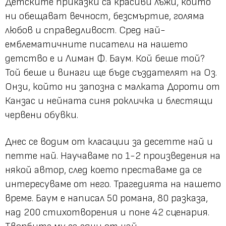
Детските приказки са красиви лъжи, които
ни обещават вечност, безсмъртие, голяма
любов и справедливост. Сред най-
емблематичните писатели на нашето
детство е и Лиман Ф. Баум. Кой беше той?
Той беше и винаги ще бъде създателят на Оз.
Онзи, който ни запозна с малката Дороти от
Канзас и нейната синя рокличка и блестящи
червени обувки.
Днес се водим от класации за десетте най и
петте най. Научаваме по 1-2 произведения на
някой автор, след което преставаме да се
интересуваме от него. Трагедията на нашето
време. Баум е написал 50 романа, 80 разказа,
над 200 стихотворения и поне 42 сценария.