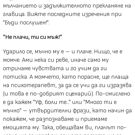
мълчанието и задължителното прекланяне на
главица. Вижте последните изречения при
"Бъди послушен!"
.
"Не плачи, ти си мъж!"
Ударило се, мъчно му е – и плаче. Нищо, че е
момче. Ами нека си реве, иначе само му
отричаме чувствата и го учим да ги
потиска. А момчето, като порасне, ще плаща
на психотерапевт, за да се учи да ги изразява
(и това е по-добрият сценарий). По-смислено
е да кажем
"Уф, боли те..."
или
"Много ти е
мъчно"
– утвърдителни фрази, като начин да
покажем, че разпознаваме и приемаме
емоцията му. Така, обещавам ви, плачът по-