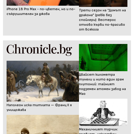
iPhone 18 Pro Max - по-цветен, но и по-
Трети сезон на “Домът на
съкрушителен за джоба
дракона” (ревю без
спойлери): Вестерос
отново кърви по-красиво
от всякога
Двайсет километра
тунели и нито един грам
плутоний: тайният
подземен атомен завод на
Мао
Наполеон иска титлата — Франц II я
унищожава
Механичният турчин: