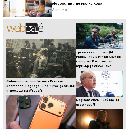
любопитните малки хора
Детето
Трейлър на The Weight:
Ръсел Кроу и Итън Хоук се
събират в напрегнат
трилър за оцеляване
Любимите ни битки от света на
Вестерос: Подредени по вкуса за екшън
и зрелища на Webcafe
Бюджет 2026 - кой ще ни
даде пари?!