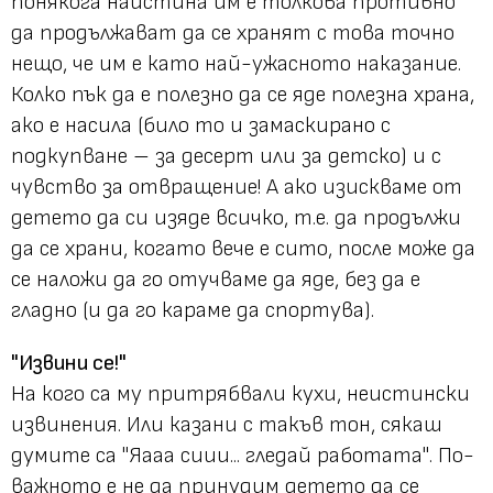
понякога наистина им е толкова противно
да продължават да се хранят с това точно
нещо, че им е като най-ужасното наказание.
Колко пък да е полезно да се яде полезна храна,
ако е насила (било то и замаскирано с
подкупване – за десерт или за детско) и с
чувство за отвращение! А ако изискваме от
детето да си изяде всичко, т.е. да продължи
да се храни, когато вече е сито, после може да
се наложи да го отучваме да яде, без да е
гладно (и да го караме да спортува).
"Извини се!"
На кого са му притрябвали кухи, неистински
извинения. Или казани с такъв тон, сякаш
думите са
"Яааа сиии... гледай работата"
. По-
важното е не да принудим детето да се