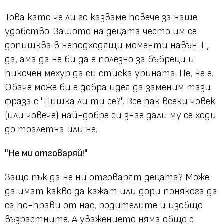
Това като че ли го казваме повече за наше
удобство. Защото на децата често им се
допишква в неподходящи моменти навън. Е,
да, ама да не би да е полезно за бъбреци и
пикочен мехур да си стиска урината. Не, не е.
Обаче може би е добра идея да заменим тази
фраза с
"Пишка ли ти се?".
Все пак всеки човек
(или човече) най-добре си знае дали му се ходи
до тоалетна или не.
"Не ми отговаряй!"
Защо пък да не ни отговарят децата? Може
да имат какво да кажат или дори понякога да
са по-прави от нас, родителите и изобщо
възрастните. А уважението няма общо с