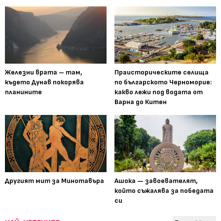
Железни врата – там,
Праисторическите селища
където Дунав покорява
по българското Черноморие:
планините
какво лежи под водата от
Варна до Китен
Другият мит за Минотавъра
Ашока — завоевателят,
който съжалява за победата
си