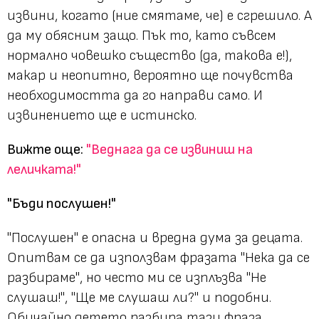
извини, когато (ние смятаме, че) е сгрешило. А
да му обясним защо. Пък то, като съвсем
нормално човешко същество (да, такова е!),
макар и неопитно, вероятно ще почувства
необходимостта да го направи само. И
извинението ще е истинско.
Вижте още:
"Веднага да се извиниш на
леличката!"
"Бъди послушен!"
"Послушен"
е опасна и вредна дума за децата.
Опитвам се да използвам фразата
"Нека да се
разбираме"
, но често ми се изплъзва
"Не
слушаш!"
,
"Ще ме слушаш ли?"
и подобни.
Обичайно детето разбира тази фраза