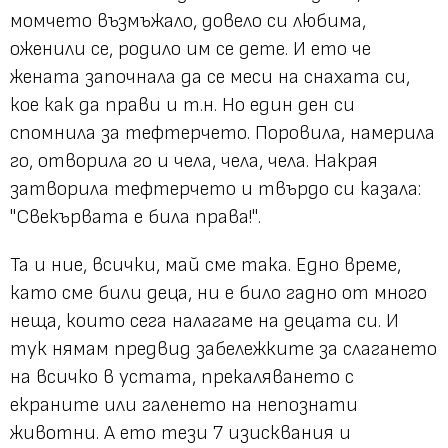
момчето възмъжало, довело си любима,
оженили се, родило им се дете. И ето че
жената започнала да се меси на снахата си,
кое как да прави и т.н. Но един ден си
спомнила за тефтерчето. Поровила, намерила
го, отворила го и чела, чела, чела. Накрая
затворила тефтерчето и твърдо си казала:
"Свекървата е била права!"
.
Та и ние, всички, май сме така. Едно време,
като сме били деца, ни е било гадно от много
неща, които сега налагаме на децата си. И
тук нямам предвид забележките за слагането
на всичко в устата, прекаляването с
екраните или галенето на непознати
животни. А ето тези 7 изисквания и