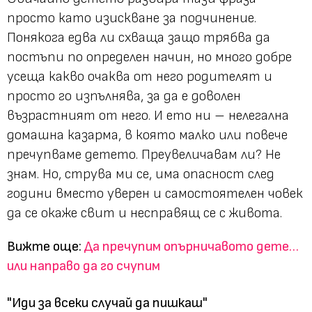
просто като изискване за подчинение.
Понякога едва ли схваща защо трябва да
постъпи по определен начин, но много добре
усеща какво очаква от него родителят и
просто го изпълнява, за да е доволен
възрастният от него. И ето ни – нелегална
домашна казарма, в която малко или повече
пречупваме детето. Преувеличавам ли? Не
знам. Но, струва ми се, има опасност след
години вместо уверен и самостоятелен човек
да се окаже свит и несправящ се с живота.
Вижте още:
Да пречупим опърничавото дете…
или направо да го счупим
"Иди за всеки случай да пишкаш"