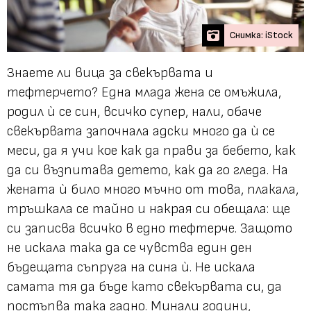
Снимка: iStock
Знаете ли вица за свекървата и
тефтерчето? Една млада жена се омъжила,
родил ѝ се син, всичко супер, нали, обаче
свекървата започнала адски много да ѝ се
меси, да я учи кое как да прави за бебето, как
да си възпитава детето, как да го гледа. На
жената ѝ било много мъчно от това, плакала,
тръшкала се тайно и накрая си обещала: ще
си записва всичко в едно тефтерче. Защото
не искала така да се чувства един ден
бъдещата съпруга на сина ѝ. Не искала
самата тя да бъде като свекървата си, да
постъпва така гадно. Минали години,