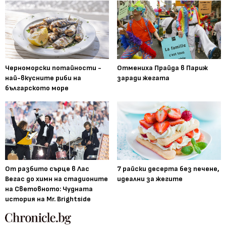
Черноморски потайности -
Отмениха Прайда в Париж
най-вкусните риби на
заради жегата
българското море
От разбито сърце в Лас
7 райски десерта без печене,
Вегас до химн на стадионите
идеални за жегите
на Световното: Чудната
история на Mr. Brightside