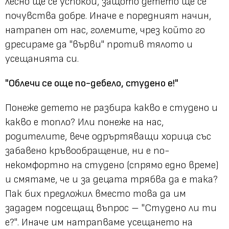
лесно ще се успокои, защото детето ще се
почувства добре. Иначе е поредният начин,
натрапен от нас, големите, чрез който го
дресираме да
"върви"
против тялото и
усещанията си.
"Облечи се още по-дебело, студено е!"
Понеже детето не разбира какво е студено и
какво е топло? Или понеже на нас,
родителите, вече одръртяващи хорица със
забавено кръвообращение, ни е по-
некомфортно на студено (спрямо едно време)
и смятаме, че и за децата трябва да е така?
Пак бих предложил вместо това да им
зададем подсещащ въпрос –
"Студено ли ти
е?"
. Иначе им натрапваме усещането на