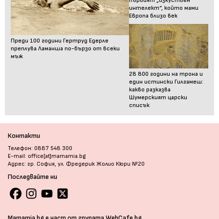
първият „изкуствен
интелект“, който мами
Европа близо век
Преди 100 години Гертруд Едерле
преплува Ламанша по-бързо от всеки
мъж
28 800 години на трона и
един истински Гилгамеш:
какво разказва
Шумерският царски
списък
Контакти
Телефон: 0887 548 300
E-mail: office[at]mamamia.bg
Адрес: гр. София, ул. Фредерик Жолио Кюри №20
Последвайте ни
Mamamia.bg е част от групата WebCafe.bg