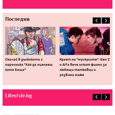
Последни
Ко
Ри
Скачай в дълбокото с
Краят на "мускулите": Gen Z
му
наръчника "Как да оцелееш
и Alfa вече искат филми за
ей
като баща"
любящи татковци и
уязвими мъже
Lifestyle.bg