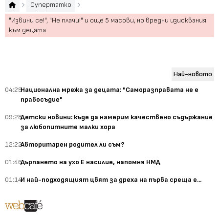
Супертатко
"Извини се!", "Не плачи!" и още 5 масови, но вредни изисквания
към децата
Най-новото
04:29
Национална мрежа за децата: "Саморазправата не е
правосъдие"
09:28
Детски новини: къде да намерим качествено съдържание
за любопитните малки хора
12:22
Авторитарен родител ли съм?
01:46
Дърпането на ухо Е насилие, напомня НМД
01:14
И най-подходящият цвят за дреха на първа среща е...