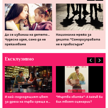
Да се извиниш на детето...
Национална мрежа за
Да
Чудесна идея, само да не
децата: "Саморазправата
бо
прекаляваме
не е правосъдие"
Ексклузивно
Фе
го
И най-подходящият цвят
"Мъртва хватка": А какъв би
ту
за дреха на първа среща е...
бил твоят сценарии?