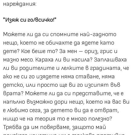
нареждания:
"Изяж си го/всичко!"
Можете ли да си спомните най-гадното
нещо, което не обичахте да ядете като
дете? Кое беше то? За мен – ориз, грис и
мазно месо. Караха ли ви насила? Заплашваха
ли ви родителите и лелките в градината, че
ако не си го изядете няма ставане, няма
детско, или просто ще ви го изсипят във
врата? Можете ли да си представите, че е
напълно възможно дори нещо, което на вас ви
е любимо сега, за детето ви да е отврат,
нищо че на теория то е много полезно?
Трябва да им повярваме, защото май