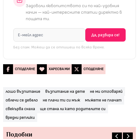
Задоволи любопитството си по най-удобния
начин — най-интересните статии директно в
пощата ти.
Без спам. Можеш да се отпишеш по всяко време.
СПОДЕЛЯНЕ
ХАРЕСВА МИ
СПОДЕЛЯНЕ
лошо възпитание
възпитание на дете
не ми отговаряй
облечи се дебело
не плачи ти си мъж
мъжете не плачат
свекърва снаха
ще стана ли като родителите си
вредни реплики
Подобни