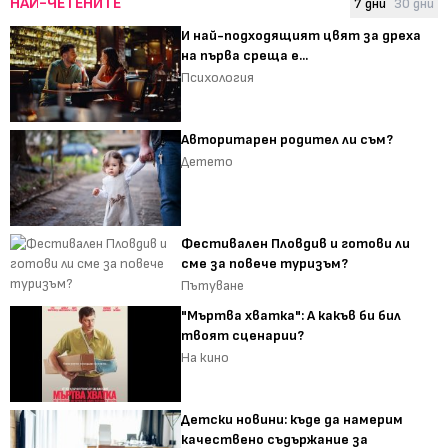
НАЙ-ЧЕТЕНИТЕ
7 дни
30 дни
И най-подходящият цвят за дреха
на първа среща е...
Психология
Авторитарен родител ли съм?
Детето
Фестивален Пловдив и готови ли
сме за повече туризъм?
Пътуване
"Мъртва хватка": А какъв би бил
твоят сценарии?
На кино
Детски новини: къде да намерим
качествено съдържание за