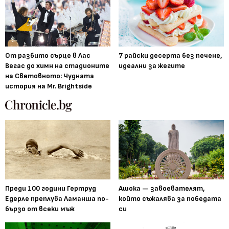
От разбито сърце в Лас
7 райски десерта без печене,
Вегас до химн на стадионите
идеални за жегите
на Световното: Чудната
история на Mr. Brightside
Преди 100 години Гертруд
Ашока — завоевателят,
Едерле преплува Ламанша по-
който съжалява за победата
бързо от всеки мъж
си