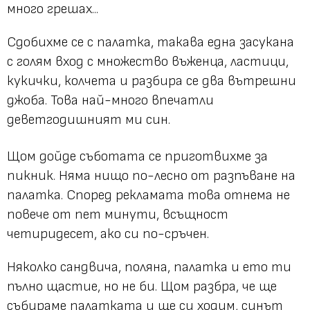
много грешах...
Сдобихме се с палатка, такава една засукана
с голям вход с множество въженца, ластици,
кукички, колчета и разбира се два вътрешни
джоба. Това най-много впечатли
деветгодишният ми син.
Щом дойде съботата се приготвихме за
пикник. Няма нищо по-лесно от разпъване на
палатка. Според рекламата това отнема не
повече от пет минути, всъщност
четиридесет, ако си по-сръчен.
Няколко сандвича, поляна, палатка и ето ти
пълно щастие, но не би. Щом разбра, че ще
събираме палатката и ще си ходим, синът