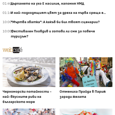
01:46
Дърпането на ухо Е насилие, напомня НМД
01:14
И най-подходящият цвят за дреха на първа среща е...
10:00
"Мъртва хватка": А какъв би бил твоят сценарии?
10:00
Фестивален Пловдив и готови ли сме за повече
туризъм?
Черноморски потайности -
Отмениха Прайда в Париж
най-вкусните риби на
заради жегата
българското море