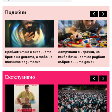
Подобни
а -
Проблемът не е екранното
Затрупани с играчки, на
Се
време на децата, а това на
какво всъщност се радват
ср
техните родители?
съвременните деца?
тр
Ексклузивно