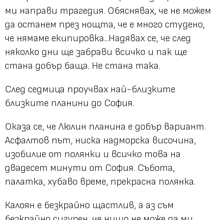
ми направи трагедия. Обяснявах, че не можем
да останем през нощта, че е много студено,
че нямаме екипировка...Надявах се, че след
няколко дни ще забрави всичко и пак ще
стана добър баща. Не стана така.
След седмица проучвах най-близките
близките планини до София.
Оказа се, че Люлин планина е добър вариант.
Асфалтов път, ниска надморска височина,
изобилие от полянки и всичко това на
двадесет минути от София. Събота,
палатка, хубаво време, прекрасна полянка.
Калоян е безкрайно щастлив, а аз съм
безкрайно сигурен, че нищо не може да ми