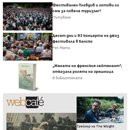
Фестивален Пловдив и готови ли
сме за повече туризъм?
Пътуване
Десет дни и 83 концерта на джаз
фестивала в Банско
Pet Mama
„Жената на френския лейтенант“,
отказала ролята на грешница
В библиотеката
Трейлър на The Weight: