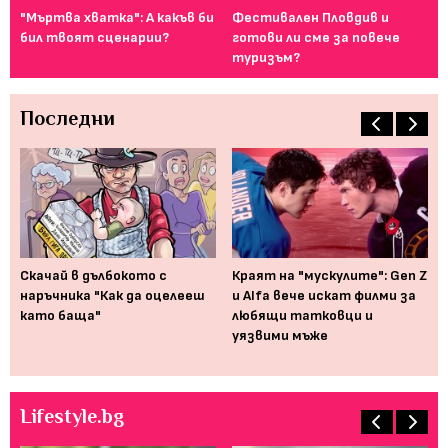
т
"Мъртва хватка": А какъв би
Фестивален Пловдив и
Ка
..
бил твоят сценарии?
готови ли сме за повече
сн
туризъм?
Последни
Скачай в дълбокото с
Краят на "мускулите": Gen Z
Ко
наръчника "Как да оцелееш
и Alfa вече искат филми за
Ри
ей
като баща"
любящи татковци и
му
уязвими мъже
Lifestyle.bg