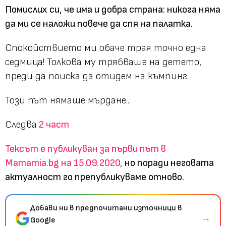
Помислих си, че има и добра страна: никога няма
да ми се наложи повече да спя на палатка.
Спокойствието ми обаче трая точно една
седмица! Толкова му трябваше на детето,
преди да поиска да отидем на къмпинг.
Този път нямаше мърдане...
Следва
2 част
Тексът е
публикуван за първи път в
Mamamia.bg на 15.09.2020
,
но поради неговата
актуалност го препубликуваме отново.
Добави ни в предпочитани източници в
→
Google