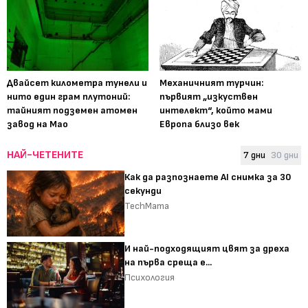
Двайсет километра тунели и
Механичният турчин:
нито един грам плутоний:
първият „изкуствен
тайният подземен атомен
интелект“, който мами
завод на Мао
Европа близо век
НАЙ-ЧЕТЕНИТЕ
7 дни
30 дни
Как да разпознаете AI снимка за 30
секунди
TechMama
И най-подходящият цвят за дреха
на първа среща е...
Психология