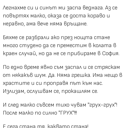
Легнахме си и синът ми заспа веднага. Аз се
повъртях малко, оказа се доста кораво и
неравно, ама вече няма връщане.
Бяхме се разбрали ако през нощта стане
много студено да се преместим в колата в
краен случай, но да не се прибираме в София.
По едно време явно съм заспал и се стряскам
от някакъв шум. Да. Няма грешка. Има нещо в
храстите и си проправя път към нас.
Излизам, ослушвам се, прокашлям се.
И след малко съвсем тихо чувам "грух-грух"!
После малко по силно "ГРУХ"!!!
Е сега стана тя, каквато стана!