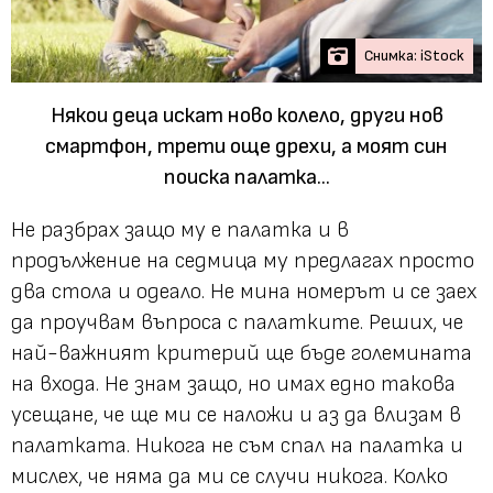
Снимка: iStock
Някои деца искат ново колело, други нов
смартфон, трети още дрехи, а моят син
поиска палатка...
Не разбрах защо му е палатка и в
продължение на седмица му предлагах просто
два стола и одеало. Не мина номерът и се заех
да проучвам въпроса с палатките. Реших, че
най-важният критерий ще бъде големината
на входа. Не знам защо, но имах едно такова
усещане, че ще ми се наложи и аз да влизам в
палатката. Никога не съм спал на палатка и
мислех, че няма да ми се случи никога. Колко