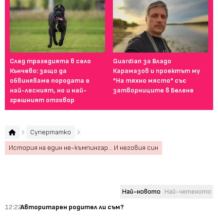
След трагедията в село
Guardian за Владо
5 
Кънчево: защо да
Карамазов и проектът му
на
обвиняваме породата е
"На тяхно място" със
най-лесният, но и най-
затворниците в Белене
грешният отговор
Супертатко
История на един не-къмпингар... И неговия син
Най-новото
Най-четеното
12:22
Авторитарен родител ли съм?