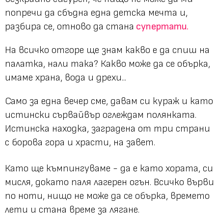
попречи да сбъдна една детска мечта и,
разбира се, отново да стана
супертати.
На всичко отгоре ще знам какво е да спиш на
палатка, нали така? Какво може да се обърка,
имаме храна, вода и дрехи...
Само за една вечер сме, давам си кураж и като
истински сървайвър оглеждам полянката.
Истинска находка, заградена от три страни
с борова гора и храсти, на завет.
Като ще къмпингуваме - да е като хората, си
мисля, докато паля лагерен огън. Всичко върви
по ноти, нищо не може да се обърка, времето
лети и стана време за лягане.