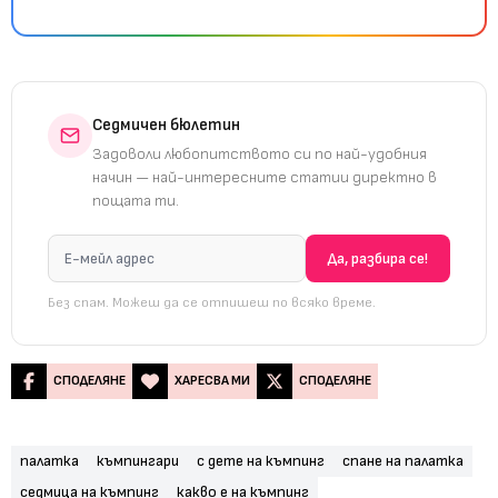
Седмичен бюлетин
Задоволи любопитството си по най-удобния
начин — най-интересните статии директно в
пощата ти.
Без спам. Можеш да се отпишеш по всяко време.
СПОДЕЛЯНЕ
ХАРЕСВА МИ
СПОДЕЛЯНЕ
палатка
къмпингари
с дете на къмпинг
спане на палатка
седмица на къмпинг
какво е на къмпинг