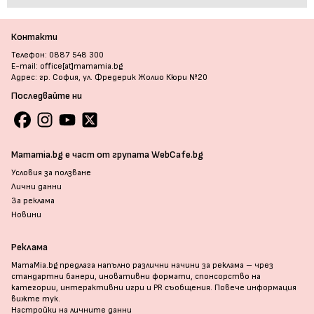
Контакти
Телефон: 0887 548 300
E-mail: office[at]mamamia.bg
Адрес: гр. София, ул. Фредерик Жолио Кюри №20
Последвайте ни
Mamamia.bg е част от групата WebCafe.bg
Условия за ползване
Лични данни
За реклама
Новини
Реклама
MamaMia.bg предлага напълно различни начини за реклама – чрез
стандартни банери, иновативни формати, спонсорство на
категории, интерактивни игри и PR съобщения. Повече информация
вижте тук
.
Настройки на личните данни