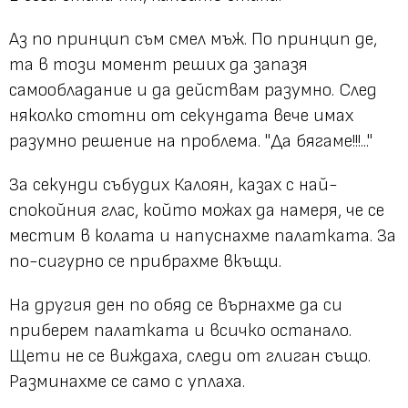
Аз по принцип съм смел мъж. По принцип де,
та в този момент реших да запазя
самообладание и да действам разумно. След
няколко стотни от секундата вече имах
разумно решение на проблема. "Да бягаме!!!..."
За секунди събудих Калоян, казах с най-
спокойния глас, който можах да намеря, че се
местим в колата и напуснахме палатката. За
по-сигурно се прибрахме вкъщи.
На другия ден по обяд се върнахме да си
приберем палатката и всичко останало.
Щети не се виждаха, следи от глиган също.
Разминахме се само с уплаха.