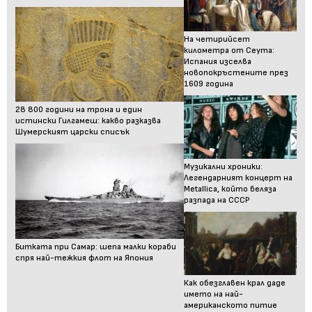
На четирийсет
километра от Сеута:
Испания изселва
новопокръстените през
1609 година
28 800 години на трона и един
истински Гилгамеш: какво разказва
Шумерският царски списък
Музикални хроники:
Легендарният концерт на
Metallica, който беляза
разпада на СССР
Битката при Самар: шепа малки кораби
спря най-тежкия флот на Япония
Как обезглавен крал даде
името на най-
американското питие