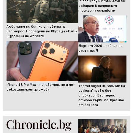
Ръсел Кроу и Итън Хоук се
събират в напрегнат
трилър за оцеляване
Любимите ни битки от света на
Вестерос: Подредени по вкуса за екшън
и зрелища на Webcafe
Бюджет 2026 - кой ще ни
даде пари?!
iPhone 18 Pro Max - по-цветен, но и по-
Трети сезон на “Домът на
съкрушителен за джоба
дракона” (ревю без
спойлери): Вестерос
отново кърви по-красиво
от всякога