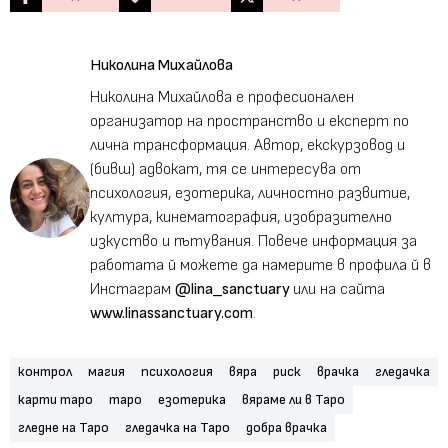
Николина Михайлова
Николина Михайлова е професионален
организатор на пространство и експерт по
лична трансформация. Автор, екскурзовод и
(бивш) адвокат, тя се интересува от
психология, езотерика, личностно развитие,
култура, кинематография, изобразително
изкуство и пътувания. Повече информация за
работата й можете да намерите в профила й в
Инстаграм
@lina_sanctuary
или на сайта
www.linassanctuary.com
.
контрол
магия
психология
вяра
риск
врачка
гледачка
карти таро
таро
езотерика
вяраме ли в Таро
гледне на Таро
гледачка на Таро
добра врачка