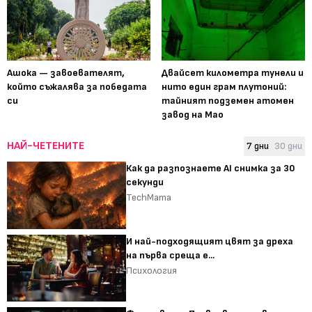
Ашока — завоевателят,
Двайсет километра тунели и
който съжалява за победата
нито един грам плутоний:
си
тайният подземен атомен
завод на Мао
НАЙ-ЧЕТЕНИТЕ
7 дни
30 дни
Как да разпознаете AI снимка за 30
секунди
TechMama
И най-подходящият цвят за дреха
на първа среща е...
Психология