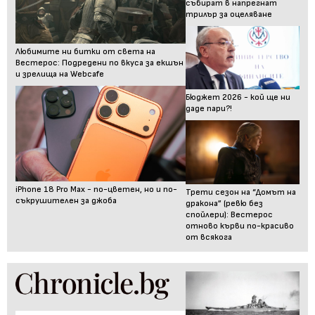
събират в напрегнат
трилър за оцеляване
Любимите ни битки от света на
Вестерос: Подредени по вкуса за екшън
и зрелища на Webcafe
Бюджет 2026 - кой ще ни
даде пари?!
iPhone 18 Pro Max - по-цветен, но и по-
Трети сезон на “Домът на
съкрушителен за джоба
дракона” (ревю без
спойлери): Вестерос
отново кърви по-красиво
от всякога