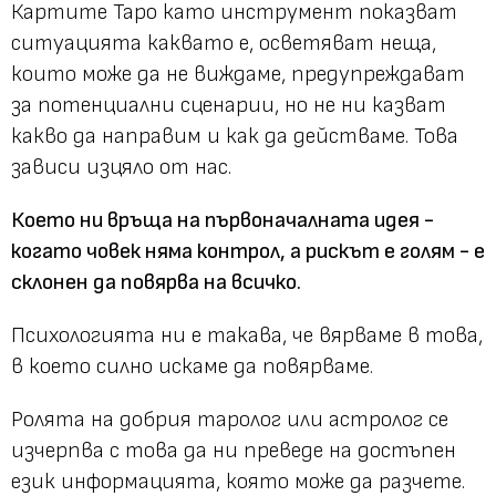
Картите Таро като инструмент показват
ситуацията каквато е, осветяват неща,
които може да не виждаме, предупреждават
за потенциални сценарии, но не ни казват
какво да направим и как да действаме. Това
зависи изцяло от нас.
Което ни връща на първоначалната идея -
когато човек няма контрол, а рискът е голям - е
склонен да повярва на всичко.
Психологията ни е такава, че вярваме в това,
в което силно искаме да повярваме.
Ролята на добрия таролог или астролог се
изчерпва с това да ни преведе на достъпен
език информацията, която може да разчете.