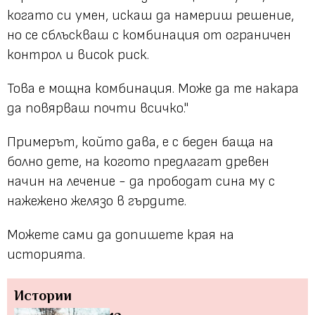
когато си умен, искаш да намериш решение,
но се сблъскваш с комбинация от ограничен
контрол и висок риск.
Това е мощна комбинация. Може да те накара
да повярваш почти всичко."
Примерът, който дава, е с беден баща на
болно дете, на когото предлагат древен
начин на лечение - да прободат сина му с
нажежено желязо в гърдите.
Можете сами да допишете края на
историята.
Истории