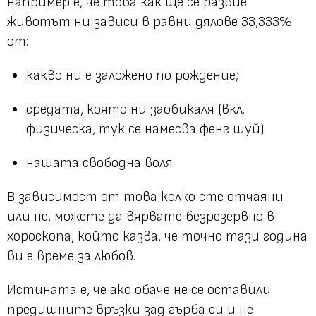
например е, че това как ще се развие
животът ни зависи в равни дялове 33,333%
от:
какво ни е заложено по рождение;
средата, която ни заобикаля (вкл.
физическа, тук се намесва фенг шуй)
нашата свободна воля
В зависимост от това колко сте отчаяни
или не, можете да вярвате безрезервно в
хороскопа, който казва, че точно тази година
ви е време за любов.
Истината е, че ако обаче не се оставили
предишните връзки зад гърба си и не