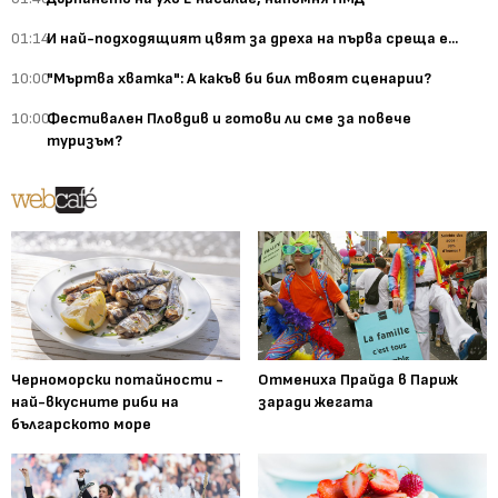
01:14
И най-подходящият цвят за дреха на първа среща е...
10:00
"Мъртва хватка": А какъв би бил твоят сценарии?
10:00
Фестивален Пловдив и готови ли сме за повече
туризъм?
Черноморски потайности -
Отмениха Прайда в Париж
най-вкусните риби на
заради жегата
българското море