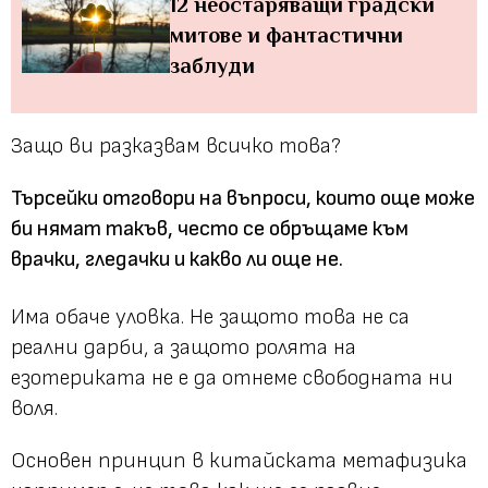
12 неостаряващи градски
митове и фантастични
заблуди
Защо ви разказвам всичко това?
Търсейки отговори на въпроси, които още може
би нямат такъв, често се обръщаме към
врачки, гледачки и какво ли още не.
Има обаче уловка. Не защото това не са
реални дарби, а защото ролята на
езотериката не е да отнеме свободната ни
воля.
Основен принцип в китайската метафизика