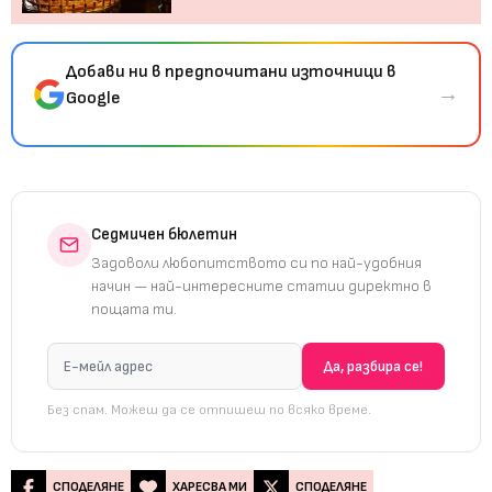
Добави ни в предпочитани източници в
→
Google
Седмичен бюлетин
Задоволи любопитството си по най-удобния
начин — най-интересните статии директно в
пощата ти.
Без спам. Можеш да се отпишеш по всяко време.
СПОДЕЛЯНЕ
ХАРЕСВА МИ
СПОДЕЛЯНЕ