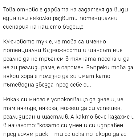
Това отново е дарбата на гадателя да види
един или няколко развити потенциални
сценария на нашето бъдеще.
Ключовото тук е, че това са именно
потенциални възможности и шансът ние
реално да не тръгнем в тяхната посока и да
не ги реализираме, е огромен. Въпреки това за
някои хора е полезно да ги имат като
пътеводна звезда пред себе си.
Някак си много е успокояващо да знаеш, че
там някъде, някога, можеш да си успешен,
реализиран и щастлив. А както вече казахме и
в началото: "когато си умен и си изправен
пред голям риск - ти се иска по-скоро да го