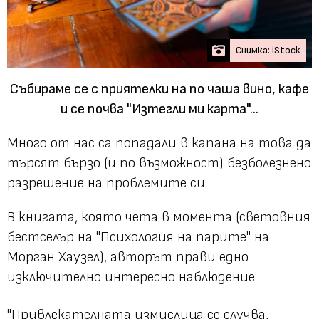
Снимка: iStock
Събираме се с приятелки на по чаша вино, кафе
и се почва "Изтегли ми карта"...
Много от нас са попадали в капана на това да
търсят бързо (и по възможност) безболезнено
разрешение на проблемите си.
В книгата, която чета в момента (световния
бестселър на "Психология на парите" на
Морган Хаузел), авторът прави едно
изключително интересно наблюдение:
"Привлекателната измислица се случва,