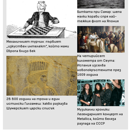
Битката при Самар: шепа
малки кораби спря най-
тежкия флот на Япония
Механичният турчин: първият
„изкуствен интелект“, който мами
Европа близо век
На четирийсет
километра от Сеута:
Испания изселва
новопокръстените през
1609 година
28 800 години на трона и един
истински Гилгамеш: какво разказва
Шумерският царски списък
Музикални хроники:
Легендарният концерт на
Metallica, който беляза
разпада на СССР