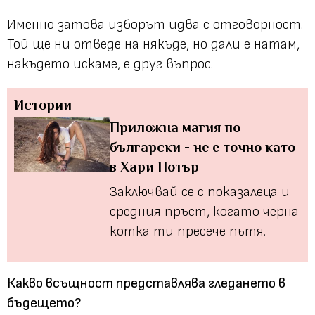
Именно затова изборът идва с отговорност.
Той ще ни отведе на някъде, но дали е натам,
накъдето искаме, е друг въпрос.
Истории
Приложна магия по
български - не е точно като
в Хари Потър
Заключвай се с показалеца и
средния пръст, когато черна
котка ти пресече пътя.
Какво всъщност представлява гледането в
бъдещето?