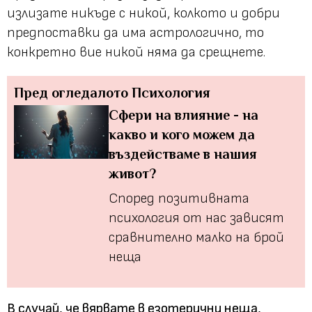
излизате никъде с никой, колкото и добри
предпоставки да има астрологично, то
конкретно вие никой няма да срещнете.
Пред огледалото
Психология
Сфери на влияние - на
какво и кого можем да
въздействаме в нашия
живот?
Според позитивната
психология от нас зависят
сравнително малко на брой
неща
В случай, че вярвате в езотерични неща,