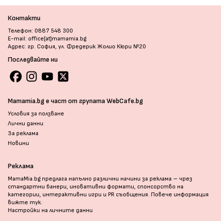
Контакти
Телефон: 0887 548 300
E-mail: office[at]mamamia.bg
Адрес: гр. София, ул. Фредерик Жолио Кюри №20
Последвайте ни
Mamamia.bg е част от групата WebCafe.bg
Условия за ползване
Лични данни
За реклама
Новини
Реклама
MamaMia.bg предлага напълно различни начини за реклама – чрез
стандартни банери, иновативни формати, спонсорство на
категории, интерактивни игри и PR съобщения. Повече информация
вижте тук
.
Настройки на личните данни