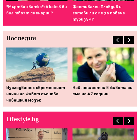
т
"Мъртва хватка": А какъв би
Фестивален Пловдив и
Ка
..
бил твоят сценарии?
готови ли сме за повече
сн
туризъм?
Последни
 би
Изследване: съвременният
Най-нещастни в живота си
"К
начин на живот съсипва
сме на 47 години
за
човешкия мозък
вя
Lifestyle.bg