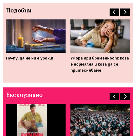
Подобни
Пу-пу, да не ни е уроки!
Умора при бременност: кога
Ко
е нормалнa и кога да се
де
притесняваме
да
Ексклузивно