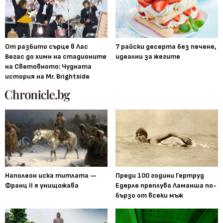
От разбито сърце в Лас
7 райски десерта без печене,
Вегас до химн на стадионите
идеални за жегите
на Световното: Чудната
история на Mr. Brightside
Наполеон иска титлата —
Преди 100 години Гертруд
Франц II я унищожава
Едерле преплува Ламанша по-
бързо от всеки мъж