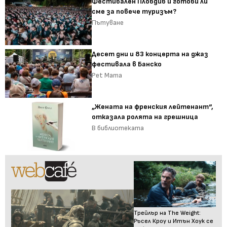
Фестивален Пловдив и готови ли
сме за повече туризъм?
Пътуване
Десет дни и 83 концерта на джаз
фестивала в Банско
Pet Mama
„Жената на френския лейтенант“,
отказала ролята на грешница
В библиотеката
Трейлър на The Weight:
Ръсел Кроу и Итън Хоук се