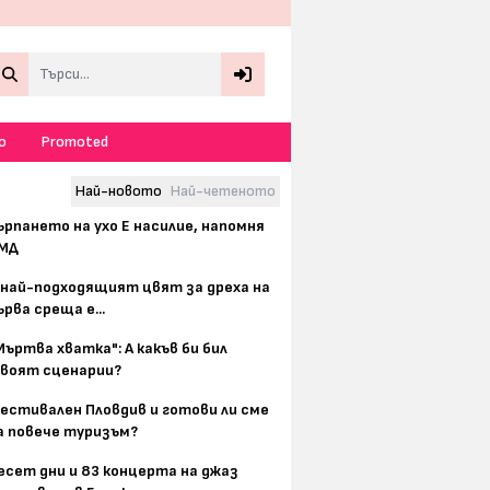
Search
о
Promoted
Най-новото
Най-четеното
ърпането на ухо Е насилие, напомня
МД
 най-подходящият цвят за дреха на
ърва среща е...
Мъртва хватка": А какъв би бил
воят сценарии?
естивален Пловдив и готови ли сме
а повече туризъм?
есет дни и 83 концерта на джаз