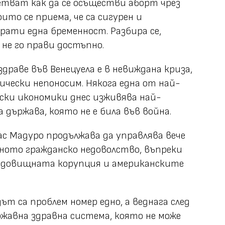
етват как да се осъществи аборт чрез
оито се приема, че са сигурен и
рати една бременност. Разбира се,
не го прави достъпно.
раве във Венецуела е в невиждана криза,
чески непоносим. Някога една от най-
ки икономики днес изживява най-
 държава, която не е била във война.
с Мадуро продължава да управлява вече
мното гражданско недоволство, въпреки
удовищната корупция и американските
т са проблем номер едно, а веднага след
ржавна здравна система, която не може