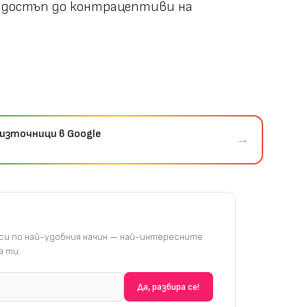
н достъп до контрацептиви на
източници в Google
→
и по най-удобния начин — най-интересните
 ти.