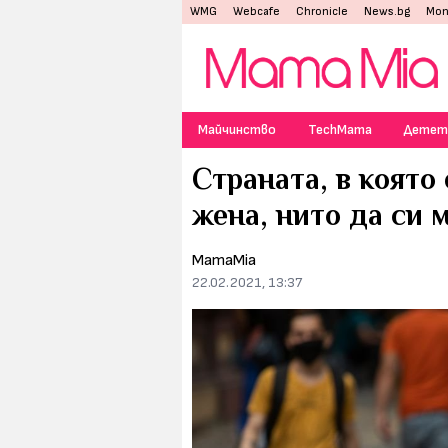
WMG
Webcafe
Chronicle
News.bg
Mon
Майчинство
TechMama
Детет
Страната, в която
жена, нито да си 
MamaMia
22.02.2021, 13:37