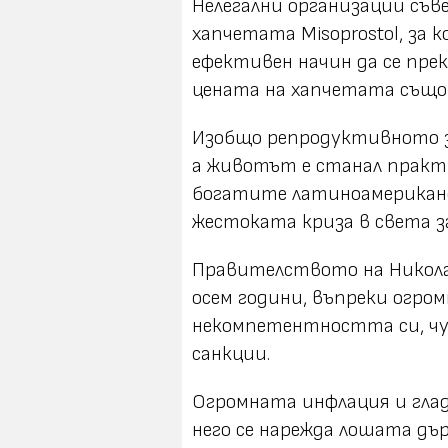
Нелегални организации съв
хапчетата Misoprostol, за к
ефективен начин да се прек
цената на хапчетата също 
Изобщо репродуктивното зд
а животът е станал практи
богатите латиноамериканс
жестоката криза в света за
Правителството на Никола
осем години, въпреки огро
некомпетентността си, ч
санкции.
Огромната инфлация и гладъ
него се нарежда лошата дъ