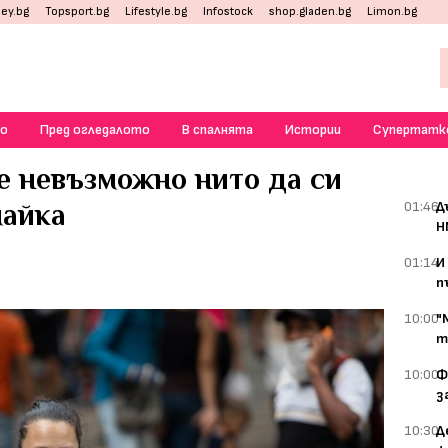
ey.bg
Topsport.bg
Lifestyle.bg
Infostock
shop.gladen.bg
Limon.bg
о
Пред огледалото
В спалнята
Истории
Супертатк
 е невъзможно нито да си
майка
01:46
Д
Н
01:14
И
п
10:00
"
т
10:00
Ф
з
10:30
Д