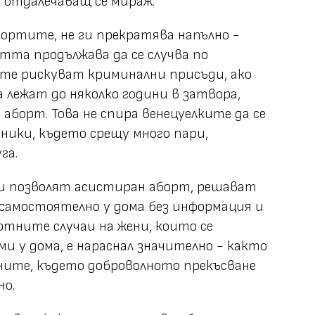
е отдалечаващ се мираж.
бортите, не ги прекратява напълно -
тта продължава да се случва по
ите рискуват криминални присъди, ако
 лежат до няколко години в затвора,
аборт. Това не спира венецуелките да се
иники, където срещу много пари,
га.
си позволят асистиран аборт, решават
самостоятелно у дома без информация и
ртните случаи на жени, които се
 у дома, е нараснал значително - както
аните, където доброволното прекъсване
но.