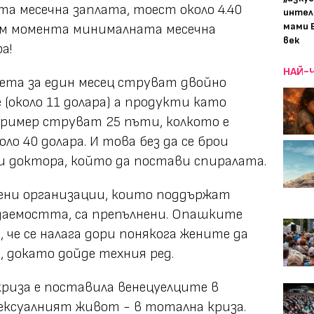
а месечна заплата, тоест около 4.40
интел
мами 
 към момента минималната месечна
век
а!
НАЙ-
та за един месец струват двойно
(около 11 долара) а продукти като
ример струват 25 пъти, колкото е
о 40 долара. И това без да се брои
и доктора, който да постави спиралата.
ни организации, които поддържат
даемостта, са препълнени. Опашките
, че се налага дори понякога жените да
 докато дойде техния ред.
риза е поставила венецуелците в
сексуалният живот - в тотална криза.