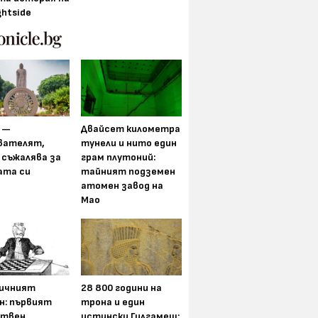
ghtside
 —
Двайсет километра
вателят,
тунели и нито един
 съжалява за
грам плутоний:
ата си
тайният подземен
атомен завод на
Мао
ичният
28 800 години на
н: първият
трона и един
ствен
истински Гилгамеш: