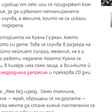
 изобщо от секс или се придържат към
я, за да избегнат непланираната
 случва, а жените, които не са искали
 подкрепа.
историята на Хуана Гузман, която
о си детe. Това се случва в разгара на
йто нейният съпруг, механик, не е у
 работи надалече. Когато Хуана се
 в килера има само леща, а всичките й
следродилна депресия
и прекарва 20 дни
а:
„Яма без изход... Само тъмнина,
на – мрак, обръщаш се на другата –
ка мечта да стане химик постепенно се