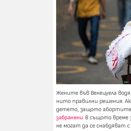
Жените във Венецуела водя
нито правилни решения. Ак
детето, защото абортите 
забранени
. В същото време
не могат да се снабдяват 