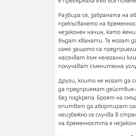
е превърнала във все повеч
Разбира се, забраната на а
прекъсването на бременнос
незаконен начин, като жен
бъдат хванати. Те могат да
само защото са предприели 
насочват към нелегални кл
получават съмнителна услу
Други, които не могат да 
да предприемат действия 
без подкрепа. Броят на смъ
опитват да абортират сами
неизбежно се случва в стр
на бременността е незакон