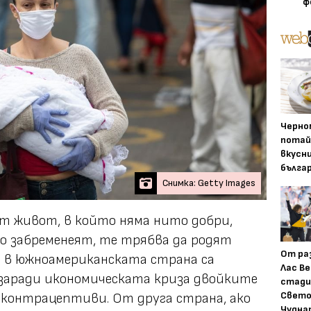
ф
Черно
потай
вкусн
бълга
Снимка: Getty Images
т живот, в който няма нито добри,
о забременеят, те трябва да родят
От ра
в южноамериканската страна са
Лас Ве
 заради икономическата криза двойките
стади
Свето
с контрацептиви. От друга страна, ако
Чудна