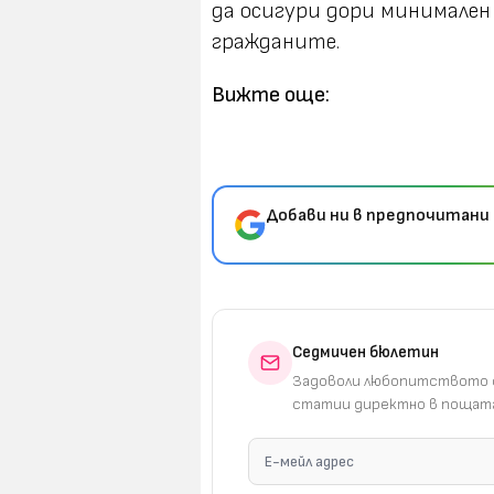
да осигури дори минимале
гражданите.
Вижте още:
Добави ни в предпочитани 
Седмичен бюлетин
Задоволи любопитството с
статии директно в пощата