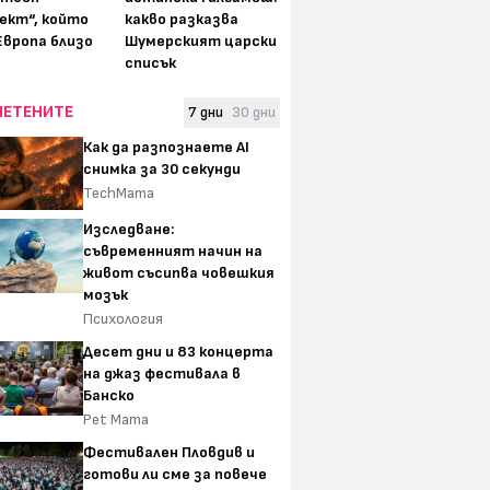
ект“, който
какво разказва
Европа близо
Шумерският царски
списък
ЧЕТЕНИТЕ
7 дни
30 дни
Как да разпознаете AI
снимка за 30 секунди
TechMama
Изследване:
съвременният начин на
живот съсипва човешкия
мозък
Психология
Десет дни и 83 концерта
на джаз фестивала в
Банско
Pet Mama
Фестивален Пловдив и
готови ли сме за повече