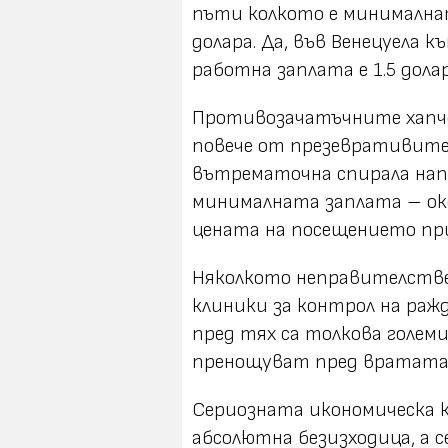
пъти колкото е минималнат
долара. Да, във Венецуела
работна заплата е 1.5 долар
Противозачатъчните хапче
повече от презевративите 
вътрематочна спирала нап
минималната заплата – окол
цената на посещението пр
Няколкото неправителстве
клиники за контрол на раж
пред тях са толкова големи
пренощуват пред вратата,
Сериозната икономическа к
абсолютна безизходица, а 