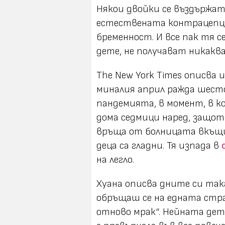
Някои двойки се въздържат
естествената контрацепци
бременност. И все пак тя се
дете, не получават никаква
The New York Times описва 
миналия април ражда шестот
пандемията, в момент, в ко
дома седмици наред, защото
връща от болницата вкъщи,
деца са гладни. Тя изпада в
на легло.
Хуана описва дните си так
обръщаш се на едната стра
отново мрак“.
Нейната детс