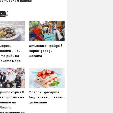
естивала в Банско
морски
Отмениха Прайда в
ности - най-
Париж заради
ите риби на
жегата
рското море
збито сърце в
7 райски десерта
гас до химн на
без печене, идеални
оните на
за жегите
вното:
та история на