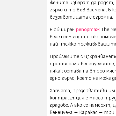
жените изберат да родят, 
гърло и то във времена, в к
безработицата е огромна.
В обширен
репортаж
The N
вече осем години икономиче
най-тежко преживяващите 
Проблемите с изхранването
притиснали венецуелците,
някак остава на второ мяс
едно гърло, което не може д
Хапчетa, презервативи ил
контрацепция е много труд
градове. А ако се намерят,
Венецуела – Каракас – тр