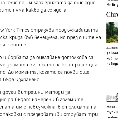
на ръцете им ляга грижата за още едно
Mr. Bri
оито няма какво да се яде, а
ew York Times отразява продължаващата
ска криза във Венецуела, но през очите на
я: жените.
Ашока
завое
 и борбата за оцеляване дотолкова са
който
побед
 че драмата с липсата на контрацепция
то. До момента, когато се появи още
а бъде изхранено.
и други вътрешни методи за
но да бъдат намерени в големите
 цената им е невъзможна: в столицата на
Механ
турчи
и опаковки с презервативи струват три
„изку