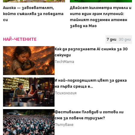
Ашока — завоевателят,
Двайсет километра тунели и
който съжалява за победата
нито един грам плутоний:
си
тайният подземен атомен
завод на Мао
НАЙ-ЧЕТЕНИТЕ
7 дни
30 дни
Как да разпознаете AI снимка за 30
секунди
TechMama
И най-подходящият цвят за дреха
на първа среща е...
Психология
Фестивален Пловдив и готови ли
сме за повече туризъм?
Пътуване