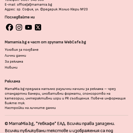
E-mail: office[at]mamamia.bg
Адрес: гр. София, ул. Фредерик Жолио Кюри №20
Последвайте ни
Mamamia.bg е част от групата WebCafe.bg
Условия за ползване
Лични данни
За реклама
Новини
Реклама
MamaMia.bg предлага напълно различни начини за реклама – чрез
стандартни банери, иновативни формати, спонсорство на
категории, интерактивни игри и PR съобщения. Повече информация
вижте тук
.
Настройки на личните данни
© MamaMia.bg, "Уебкафе" ЕАД. Всички права запазени.
Всички публикувани текстове и изображения са под