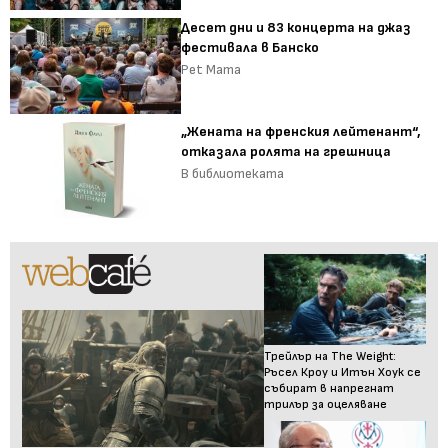
Десет дни и 83 концерта на джаз
фестивала в Банско
Pet Mama
„Жената на френския лейтенант“,
отказала ролята на грешница
В библиотеката
Трейлър на The Weight:
Ръсел Кроу и Итън Хоук се
събират в напрегнат
трилър за оцеляване