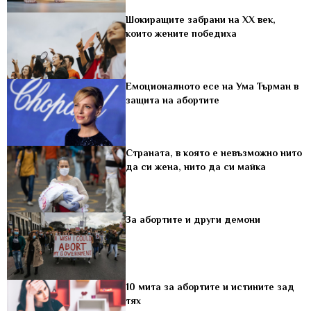
Шокиращите забрани на XX век,
които жените победиха
Емоционалното есе на Ума Търман в
защита на абортите
Страната, в която е невъзможно нито
да си жена, нито да си майка
За абортите и други демони
10 мита за абортите и истините зад
тях