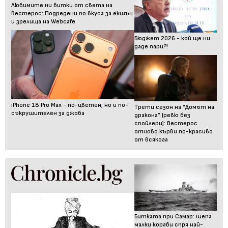
Любимите ни битки от света на
Вестерос: Подредени по вкуса за екшън
и зрелища на Webcafe
Бюджет 2026 - кой ще ни
даде пари?!
iPhone 18 Pro Max - по-цветен, но и по-
Трети сезон на “Домът на
съкрушителен за джоба
дракона” (ревю без
спойлери): Вестерос
отново кърви по-красиво
от всякога
Битката при Самар: шепа
малки кораби спря най-