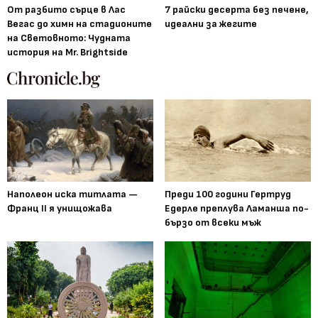
От разбито сърце в Лас
7 райски десерта без печене,
Вегас до химн на стадионите
идеални за жегите
на Световното: Чудната
история на Mr. Brightside
Наполеон иска титлата —
Преди 100 години Гертруд
Франц II я унищожава
Едерле преплува Ламанша по-
бързо от всеки мъж