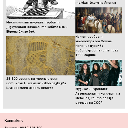
тежкия флот на Япония
Механичният турчин: първият
„изкуствен интелект“, който мами
Европа близо век
На четирийсет
километра от Сеута:
Испания изселва
новопокръстените през
1609 година
28 800 години на трона и един
истински Гилгамеш: какво разказва
Шумерският царски списък
Музикални хроники:
Легендарният концерт на
Metallica, който беляза
разпада на СССР
Контакти
Телефон: 0887 548 300