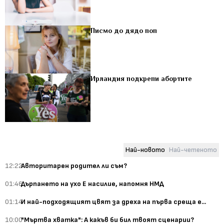
Писмо до дядо поп
Ирландия подкрепи абортите
Най-новото
Най-четеното
12:22
Авторитарен родител ли съм?
01:46
Дърпането на ухо Е насилие, напомня НМД
01:14
И най-подходящият цвят за дреха на първа среща е...
10:00
"Мъртва хватка": А какъв би бил твоят сценарии?