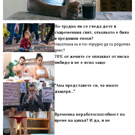
По-трудно ли се гледа дете в
съвременния свят, отколкото е било
в предишни епохи?
Наистина ли е по-трудно да си родител
днес?
70% от жените се оплакват от ниско
либидо и не е ясно защо
"Ама представете си, че имате
дъщеря..."
Временна неработоспособност по
време на цикъл? И да, и не