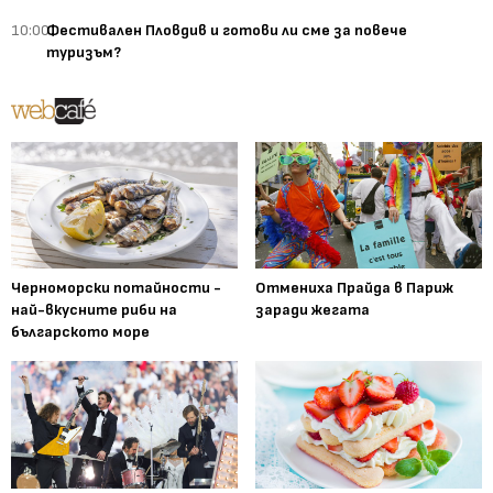
10:00
Фестивален Пловдив и готови ли сме за повече
туризъм?
Черноморски потайности -
Отмениха Прайда в Париж
най-вкусните риби на
заради жегата
българското море