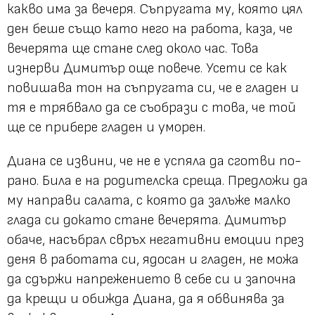
какво има за вечеря. Съпругата му, която цял
ден беше също като него на работа, каза, че
вечерята ще стане след около час. Това
изнерви Димитър още повече. Усети се как
повишава тон на съпругата си, че е гладен и
тя е трябвало да се съобрази с това, че той
ще се прибере гладен и уморен.
Диана се извини, че не е успяла да сготви по-
рано. Била е на родителска среща. Предложи да
му направи салата, с която да залъже малко
глада си докато стане вечерята. Димитър
обаче, насъбрал свръх негативни емоции през
деня в работата си, ядосан и гладен, не можа
да сдържи напрежението в себе си и започна
да крещи и обижда Диана, да я обвинява за