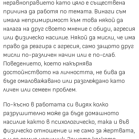
неравноправието като цяло е съществена
причина да работя по темата. Винаги съм
имала непримиримост към това някой да
налага на друг своето мнение с обиди, агресия
или физическо насилие. Някой да мисли, че има
право да реагира с агресия, само защото друг
мисли по-различен начин или е по-слаб.
Поведението, което накърнява
достойнството на личността, не бива да
бъде омаловажавано или разглеждано като
личен или семеен проблем.
По-късно в работата си видях колко
разрушително може да бъде домашното
насилие както в психологическо, така и във
физическо отношение и не само за жертвата,