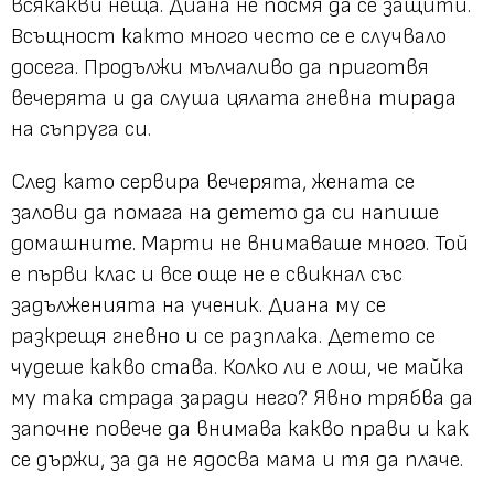
всякакви неща. Диана не посмя да се защити.
Всъщност както много често се е случвало
досега. Продължи мълчаливо да приготвя
вечерята и да слуша цялата гневна тирада
на съпруга си.
След като сервира вечерята, жената се
залови да помага на детето да си напише
домашните. Марти не внимаваше много. Той
е първи клас и все още не е свикнал със
задълженията на ученик. Диана му се
разкрещя гневно и се разплака. Детето се
чудеше какво става. Колко ли е лош, че майка
му така страда заради него? Явно трябва да
започне повече да внимава какво прави и как
се държи, за да не ядосва мама и тя да плаче.