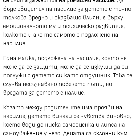
се счита за жертва на домашно насилие.
Да
бъде свидетел на насилие за детето е точно
толкова вредно и оказващо влияние върху
емоционалното му и психическо развитие,
колкото и ако то самото е подложено на
насилие.
Една майка, подложена на насилие, която не
може да се защити, може да се изкуши да си
послужи с детето си като отдушник. Това се
случва несъзнавано повечето пъти, но
вредата за детето е налице.
Когато между родителите има прояви на
насилие, детето винаги се чувства виновно,
което води до ниска самооценка и липса на
самоуважение у него. Децата са склонни към