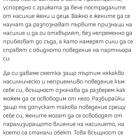
успоредно с грижата за вече пострадалите
от насилие жени и деца. Важно е жените да се
научат да разпознават първите признаци на
насилие и да ги отхвърлят, без непременно да
прибягват до съда, а като намерят сили да се
справят с обидното поведение на партньора
си.
Да си даваме сметка защо търпим някакво
насилническо и неприемливо поведение към
себе си, всъщност означава да разберем как
можем да се освободим от него. Разбирайки
защо те допускат такова поведение срещу
себе си, жените могат да се освободят от
парализиращото влияние на насилието, на
което са станали обект. Това всъщност се