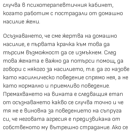
случва в психотерапевтичния кабинет,
когато работим с пострадали от домашно
насилие жени.
Осъзнаването, че сме жертва на домашно
насилие, е първата крачка към това да
търсим възможност да се измъкнем. След
това жената е важно да потърси помощ, да
говори с някого за насилието, т.е. да го назове
като насилническо поведение спрямо нея, а не
като нормално и приемливо поведение.
Премахването на вината е следващия етап
от осъзнаването какво се случва точно и че
тя не е виновна за поведението на съпруга
си, че неговата агресия е предизвикана от
собственото му вътрешно страдание. Ако се