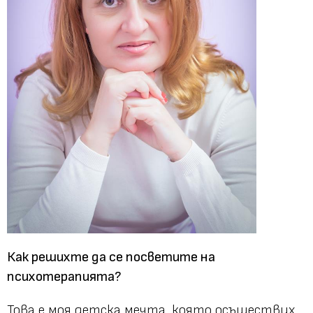
Как решихте да се посветите на
психотерапията?
Това е моя детска мечта, която осъществих