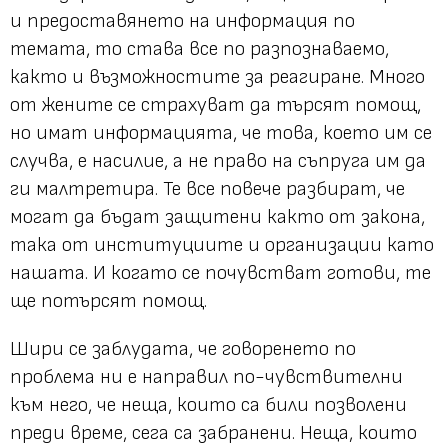
и предоставянето на информация по
темата, то става все по разпознаваемо,
както и възможностите за реагиране. Много
от жените се страхуват да търсят помощ,
но имат информацията, че това, което им се
случва, е насилие, а не право на съпруга им да
ги малтретира. Те все повече разбират, че
могат да бъдат защитени както от закона,
така от институциите и организации като
нашата. И когато се почувстват готови, те
ще потърсят помощ.
Шири се заблудата, че говоренето по
проблема ни е направил по-чувствителни
към него, че неща, които са били позволени
преди време, сега са забранени. Неща, които