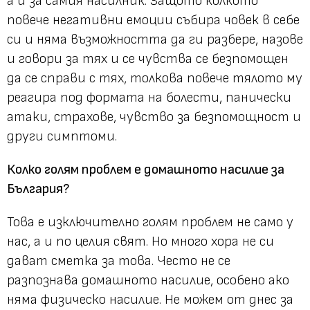
а и за самия насилник. Защото колкото
повече негативни емоции събира човек в себе
си и няма възможността да ги разбере, назове
и говори за тях и се чувства се безпомощен
да се справи с тях, толкова повече тялото му
реагира под формата на болести, панически
атаки, страхове, чувство за безпомощност и
други симптоми.
Колко голям проблем е домашното насилие за
България?
Това е изключително голям проблем не само у
нас, а и по целия свят. Но много хора не си
дават сметка за това. Често не се
разпознава домашното насилие, особено ако
няма физическо насилие. Не можем от днес за