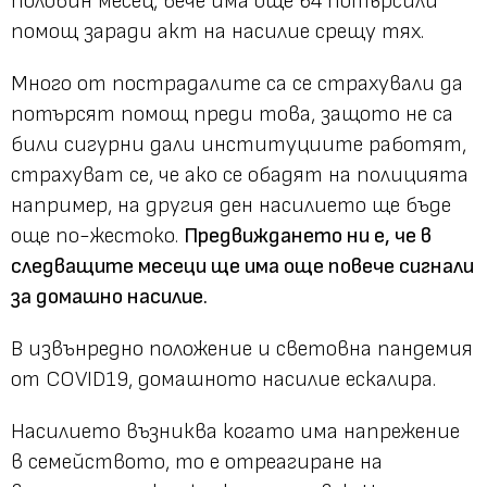
половин месец, вече има още 64 потърсили
помощ заради акт на насилие срещу тях.
Много от пострадалите са се страхували да
потърсят помощ преди това, защото не са
били сигурни дали институциите работят,
страхуват се, че ако се обадят на полицията
например, на другия ден насилието ще бъде
още по-жестоко.
Предвиждането ни е, че в
следващите месеци ще има още повече сигнали
за домашно насилие.
В извънредно положение и световна пандемия
от COVID19, домашното насилие ескалира.
Насилието възниква когато има напрежение
в семейството, то е отреагиране на