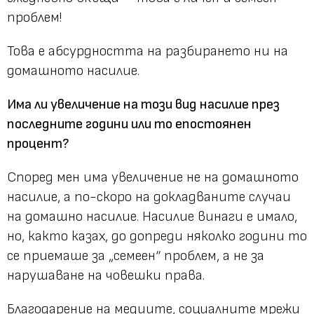
проблем!
Това е абсурдността на разбирането ни на
домашното насилие.
Има ли увеличение на този вид насилие през
последните години или то епостоянен
процент?
Според мен има увеличение не на домашното
насилие, а по-скоро на докладваните случаи
на домашно насилие. Насилие винаги е имало,
но, както казах, до допреди няколко години то
се приемаше за „семеен“ проблем, а не за
нарушаване на човешки права.
Благодарение на медиите, социалните мрежи