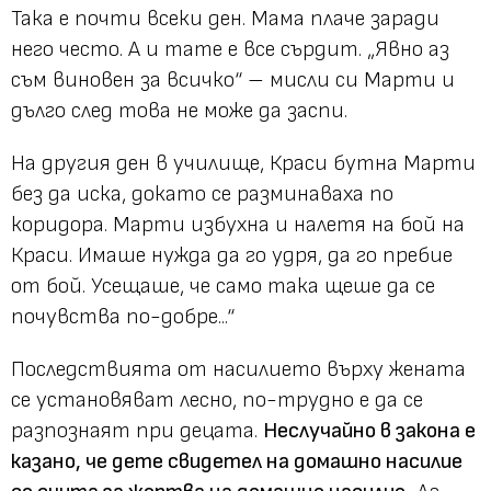
Така е почти всеки ден. Мама плаче заради
него често. А и тате е все сърдит. „Явно аз
съм виновен за всичко“ – мисли си Марти и
дълго след това не може да заспи.
На другия ден в училище, Краси бутна Марти
без да иска, докато се разминаваха по
коридора. Марти избухна и налетя на бой на
Краси. Имаше нужда да го удря, да го пребие
от бой. Усещаше, че само така щеше да се
почувства по-добре...“
Последствията от насилието върху жената
се установяват лесно, по-трудно е да се
разпознаят при децата.
Неслучайно в закона е
казано, че дете свидетел на домашно насилие