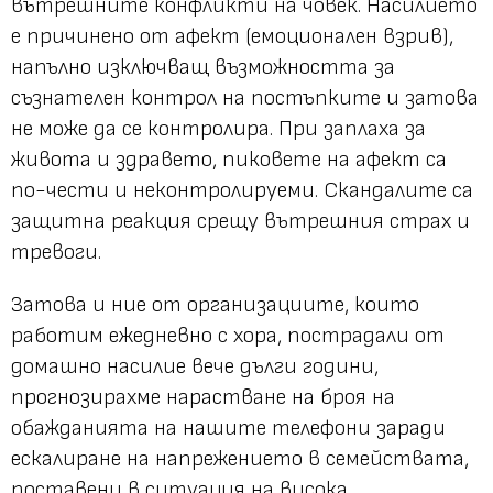
вътрешните конфликти на човек. Насилието
е причинено от афект (емоционален взрив),
напълно изключващ възможността за
съзнателен контрол на постъпките и затова
не може да се контролира. При заплаха за
живота и здравето, пиковете на афект са
по-чести и неконтролируеми. Скандалите са
защитна реакция срещу вътрешния страх и
тревоги.
Затова и ние от организациите, които
работим ежедневно с хора, пострадали от
домашно насилие вече дълги години,
прогнозирахме нарастване на броя на
обажданията на нашите телефони заради
ескалиране на напрежението в семействата,
поставени в ситуация на висока