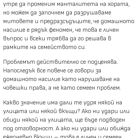
утре да променим манталитета на хората,
но можем да започнем да разрушаваме
митовете и предразсъдъците, че домашното
насилие е рядък феномен, че това е личен
въпрос и всеки трябва да го решава в
рамките на семейството си.
Проблемът действително се подценява.
Напоследък все повече се говори за
домашното насилие като нарушаване на
човешки права, а не като семеен проблем.
Какво значение има дали те удря някой на
улицата или някой вкъщи? Ако ни удари или
обиди някой на улицата, ще бъде подводен
под отговорност. А ако ни удари или обижда
ежедневно вкъщи – това е личен и семеен