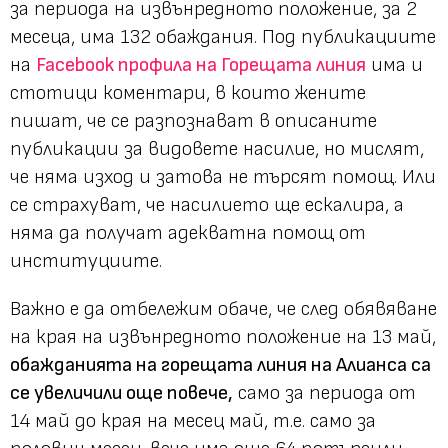
за периода на извънредното положение, за 2
месеца, има 132 обаждания. Под публикациите
на
Facebook профила на Горещата линия
има и
стотици коментари, в които жените
пишат, че се разпознават в описаните
публикации за видовете насилие, но мислят,
че няма изход и затова не търсят помощ. Или
се страхуват, че насилието ще ескалира, а
няма да получат адекватна помощ от
институциите.
Важно е да отбележим обаче, че след обявяване
на края на извънредното положение на 13 май,
обажданията на горещата линия на Алианса са
се увеличили още повече,
само за периода от
14 май до края на месец май, т.е. само за