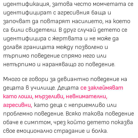
идентификация, затова често момчетата се
идентифицират с агресивния баща и
започват да повтарят насилието, на което
са били свидетели. В друг случай детето се
идентифицира с жертвата и не може да
долавя границата между позволено и
търпимо поведение спрямо него или
нетърпимо и нараняващо го поведение.
Много се говори за девиантно поведение на
децата в училище. Децата
се заклеймяват
като лоши, мързеливи, невнимателни,
агресивни,
като деца с неприемливо или
проблемно поведение. Всяко такова поведение
обаче е симптом, чрез който детето показва
свое емоционално страдание и болка.