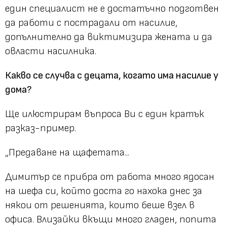
един специалист не е достатъчно подготвен
да работи с пострадали от насилие,
допълнително да виктимизира жената и да
овласти насилника.
Какво се случва с децата, когато има насилие у
дома?
Ще илюстрирам въпроса Ви с един кратък
разказ-пример.
„Предаване на щафетата...
Димитър се прибра от работа много ядосан
на шефа си, който доста го нахока днес за
някои от решенията, които беше взел в
офиса. Влизайки вкъщи много гладен, попита