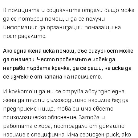
В полицията и социалните отдели също може
да се потърси помощ и да се получи
информация за организации помагащи на
пострадалите.
Ако една жена иска помощ, със сигурност може
да я намери. Често проблемът е човек да
направи първата крачка, да се реши, че иска да
се измъкне от капана на насилието.
И колкото и да ни се струва абсурдно една
жена да търпи дългогодишно насилие без да
предприеме нищо, това си има своето
психологическо обяснение. Затова и
работата с хора, пострадали от домашно
насилие е специфична. Има сериозен риск, ако