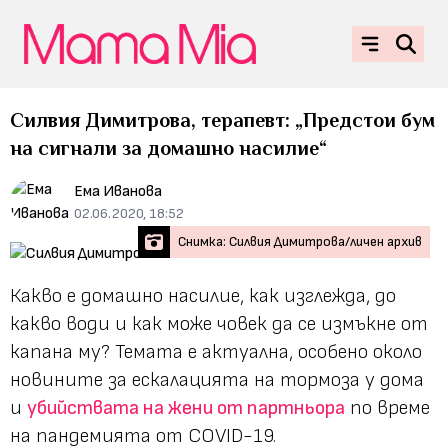
Силвия Димитрова, терапевт: „Предстои бум
на сигнали за домашно насилие“
Ема Иванова
02.06.2020, 18:52
Снимка: Силвия Димитрова/личен архив
Какво е домашно насилие, как изглежда, до
какво води и как може човек да се измъкне от
капана му? Темата е актуална, особено около
новините за ескалацията на тормоза у дома
и
убийствата на жени от партньора
по време
на пандемията от COVID-19.