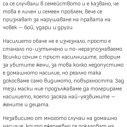
са се случвали в семейството и е казвано, че
това е личен и семеен проблем, вече се
признават за нарушаване на правата на
човек – бой, удари и други.
Насилието обаче не е изчезнало, просто е
станало по-изтънчено и по-неразпознаваемо.
Всички сочим с пръст насилниците, говорим
за убитите жени, за това колко недопустимо
е домашното насилие, но реално така
докосваме само видимото, повърхността. Зад
тези маски ние продължаваме да толерираме
насилието, което засяга най-уязвимите –
жените и децата.
Независимо от многото случаи на домашно
насилие, които ежедневно се докладват на