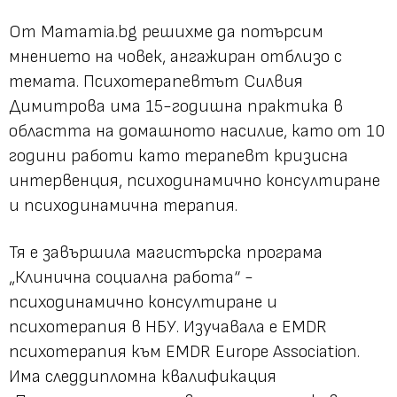
От Мamamia.bg решихме да потърсим
мнението на човек, ангажиран отблизо с
темата. Психотерапевтът Силвия
Димитрова има 15-годишна практика в
областта на домашното насилие, като от 10
години работи като терапевт кризисна
интервенция, психодинамично консултиране
и психодинамична терапия.
Тя е завършила магистърска програма
„Клинична социална работа“ -
психодинамично консултиране и
психотерапия в НБУ. Изучавала е EMDR
психотерапия към EMDR Europe Association.
Има следдипломна квалификация