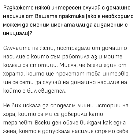
Разкажете някой интересен случай с домашно
насилие от Вашата практика (ако е необходимо
можем да сменим имената или да ги заменим с
инициали)?
Случаите на жени, пострадали от домашно
насилие с които съм работила аз и моите
колеги са стотици. Мисля, че всеки един от
хората, които ще прочетат това интервю,
ще се сети за случай на домашно насилие на
който е бил свидетел.
Не бих искала да споделям лични истории на
хора, които са ми се доверили като
терапевт. Всеки ден обаче виждам как една
жена, която е допускала насилие спрямо себе