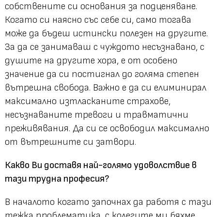
собствените си основания за подценяване.
Когато си наясно със себе си, само тогава
може да бъдеш истински полезен на другите.
За да се занимаваш с чуждото несъзнавано, с
душите на другите хора, е от особено
значение да си постигнал до голяма степен
вътрешна свобода. Важно е да си елиминирал
максимално изтласканите страхове,
несъзнаваните тревоги и травматични
преживявания. Да си се освободил максимално
от вътрешните си затвори.
Какво Ви доставя най-голямо удоволствие в
тази трудна професия?
В началото когато започнах да работя с тази
тежка проблематика, с колегите ми бяхме