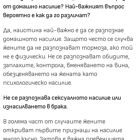
от домашно насилие? Най-важният въпрос
вероятно е как да го различат?
Да, наистина най-важно е да се разпознае
домашното насилие. Защото често се случва
жените да не разпознават тормоза, ако той
не е физически. Не се разпознават обидите,
заплахите, контрола, вменяването на вина,
обезценяването на жената като
психологическо насилие.
Не се разпознава сексуалното насилие или
изнасилването в брака.
В голяма част от случаите жените
откриват първите признаци на насилие
много късно. Затова е важна превенцията,