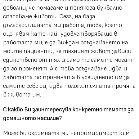
доволни, че помагаме и понякога буквално
спасяваме животи. Сега, на база
дългогодишната ми работа, това, което
оценявам като най-удовлетворяващо в
работата ми, е да виждам осъзнаването на
моите пациенти, че техният живот зависи
единствено от тях и само те самите могат
да го променят. А с това осъзнаване идва и
работата по промяната в усещането им за
самите себе си, идва положителната промяна
в живота им.
С какво Ви заинтересува конкретно темата за
домашното насилие?
Може би огромната ми непримиримост към