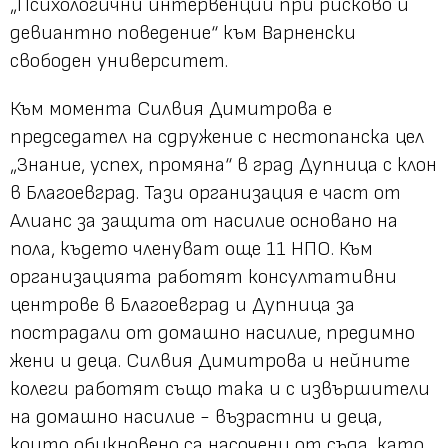
„Психологични интервенции при рисково и
девиантно поведение“ към Варненски
свободен университет.
Към момента Силвия Димитрова е
председател на сдружение с нестопанска цел
„Знание, успех, промяна“ в град Дупница с клон
в Благоевград. Тази организация е част от
Алианс за защита от насилие основано на
пола, където членуват още 11 НПО. Към
организацията работят консултативни
центрове в Благоевград и Дупница за
пострадали от домашно насилие, предимно
жени и деца. Силвия Димитрова и нейните
колеги работят също така и с извършители
на домашно насилие - възрастни и деца,
които обикновено са насочени от съда, като