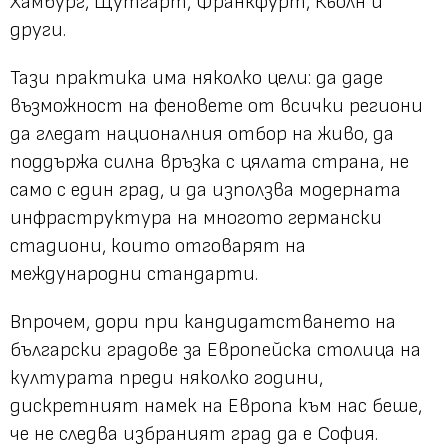
Хамбург, Щутгарт, Франкфурт, Кьолн и
други.
Тази практика има няколко цели: да даде
възможност на феновете от всички региони
да гледат националния отбор на живо, да
поддържа силна връзка с цялата страна, не
само с един град, и да използва модерната
инфраструктура на многото германски
стадиони, които отговарят на
международни стандарти.
Впрочем, дори при кандидатстването на
български градове за Европейска столица на
културата преди няколко години,
дискретният намек на Европа към нас беше,
че не следва избраният град да е София.