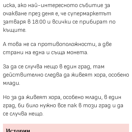
иска, ако най-интересното събитие за
очакване през деня е, че супермаркетът
затваря в 18:00 и всички се прибират по
къщите.
А това не са противоположности, а две
страни на една и съща монета.
За да се случва нещо в един град, там
действително следва да живеят хора, особено
млади.
Но за да живеят хора, особено млади, в един
град, би било нужно все пак в този град и да
се случва нещо.
Истории