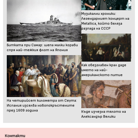
Музикални хроники:
Легендарният концерт на
Metallica, който беляза
разпада на СССР
Битката при Самар: шепа малки кораби
спря най-тежкия флот на Япония
Как обезглавен крал даде
името на най-
американското питие
На четирийсет километра от Сеута:
Испания изселва новопокръстените
през 1609 година
Къде изчезна тялото на
Александър Велики
Контакти