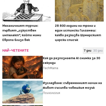
Механичният турчин:
28 800 години на трона и
първият „изкуствен
един истински Гилгамеш:
интелект“, който мами
какво разказва Шумерският
Европа близо век
царски списък
НАЙ-ЧЕТЕНИТЕ
7 дни
30 дни
Как да разпознаете AI снимка за 30
секунди
TechMama
Изследване: съвременният начин на
живот съсипва човешкия мозък
Психология