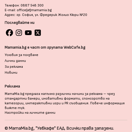
Телефон: 0887 548 300
E-mail: office[at]mamamia.bg
Адрес: гр. София, ул. Фредерик Жолио Кюри №20
Последвайте ни
Mamamia.bg е част от групата WebCafe.bg
Условия за ползване
Лични данни
За реклама
Новини
Реклама
MamaMia.bg предлага напълно различни начини за реклама – чрез
стандартни банери, иновативни формати, спонсорство на
категории, интерактивни игри и PR съобщения. Повече информация
вижте тук
.
Настройки на личните данни
© MamaMia.bg, "Уебкафе" ЕАД. Всички права запазени.