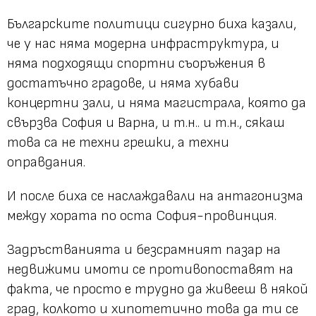
Българските политици сигурно биха казали,
че у нас няма модерна инфраструктура, и
няма подходящи спортни съоръжения в
достатъчно градове, и няма хубави
концертни зали, и няма магистрала, която да
свързва София и Варна, и т.н.. и т.н., сякаш
това са не техни грешки, а техни
оправдания.
И после биха се наслаждавали на антагонизма
между хората по оста София-провинция.
Задръстванията и безсрамният пазар на
недвижими имоти се противопоставят на
факта, че просто е трудно да живееш в някой
град, колкото и хипотетично това да ти се