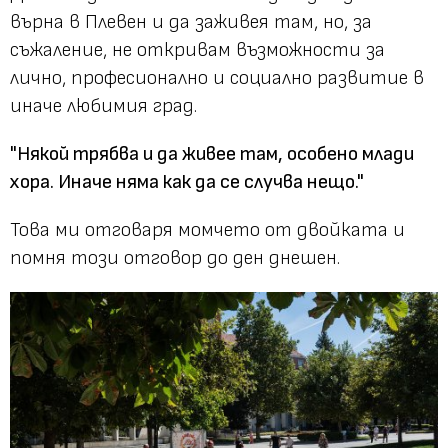
върна в Плевен и да заживея там, но, за
съжаление, не откривам възможности за
лично, професионално и социално развитие в
иначе любимия град.
"Някой трябва и да живее там, особено млади
хора. Иначе няма как да се случва нещо."
Това ми отговаря момчето от двойката и
помня този отговор до ден днешен.