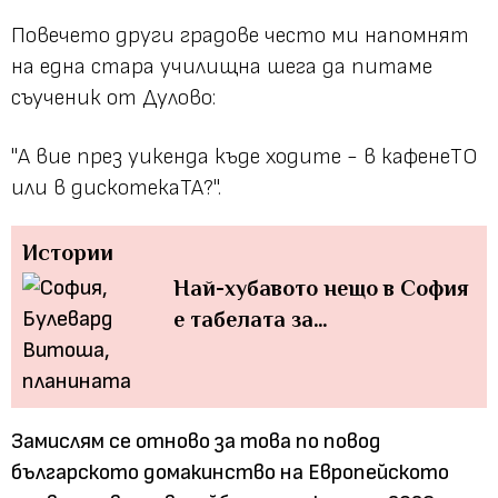
Повечето други градове често ми напомнят
на една стара училищна шега да питаме
съученик от Дулово:
"А вие през уикенда къде ходите - в кафенеТО
или в дискотекаТА?".
Истории
Най-хубавото нещо в София
е табелата за…
Замислям се отново за това по повод
българското домакинство на Европейското