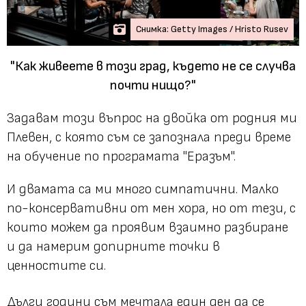
Снимка: Getty Images / Hristo Rusev
"Как живеете в този град, където не се случва
почти нищо?"
Задавам този въпрос на двойка от родния ми
Плевен, с която съм се запознала преди време
на обучение по програмата "Еразъм".
И двамата са ми много симпатични. Малко
по-консервативни от мен хора, но от тези, с
които можем да проявим взаимно разбиране
и да намерим допирните точки в
ценностите си.
Дълги години съм мечтала един ден да се