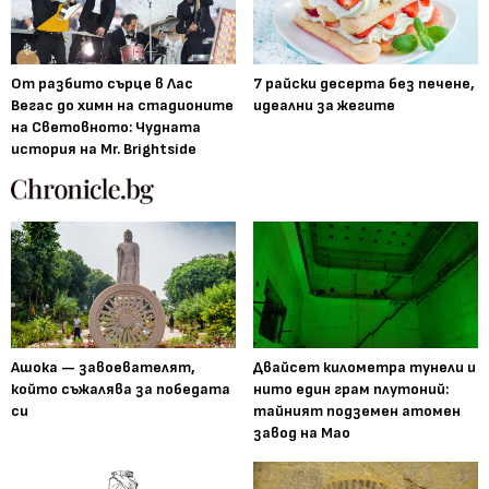
От разбито сърце в Лас
7 райски десерта без печене,
Вегас до химн на стадионите
идеални за жегите
на Световното: Чудната
история на Mr. Brightside
Ашока — завоевателят,
Двайсет километра тунели и
който съжалява за победата
нито един грам плутоний:
си
тайният подземен атомен
завод на Мао