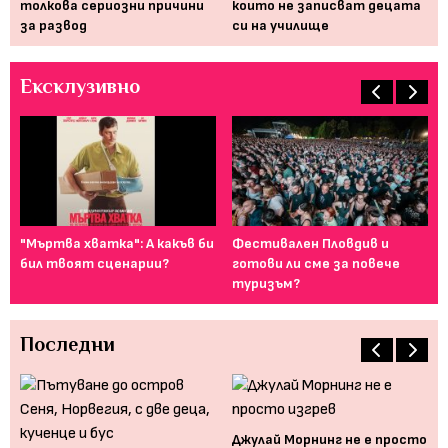
толкова сериозни причини
които не записват децата
на
за развод
си на училище
Ексклузивно
ие,
"Мъртва хватка": А какъв би
Фестивален Пловдив и
Ка
бил твоят сценарии?
готови ли сме за повече
сн
туризъм?
Последни
Джулай Морнинг не е просто