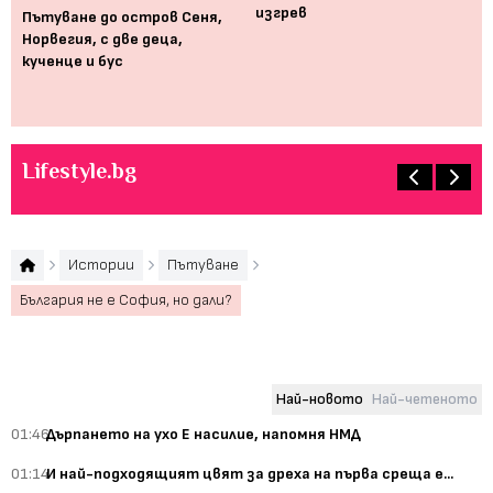
изгрев
Пътуване до остров Сеня,
Норвегия, с две деца,
а
Ис
кученце и бус
съ
Lifestyle.bg
Истории
Пътуване
България не е София, но дали?
Най-новото
Най-четеното
01:46
Дърпането на ухо Е насилие, напомня НМД
01:14
И най-подходящият цвят за дреха на първа среща е...