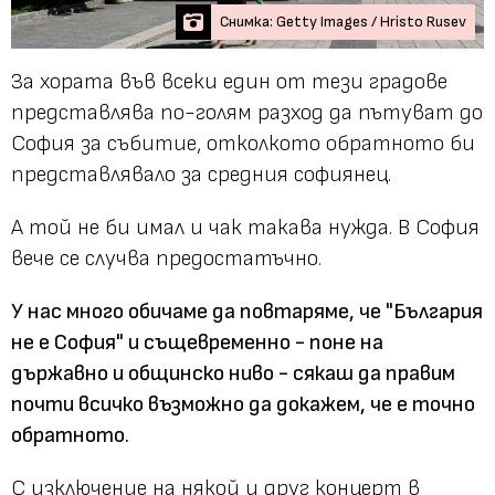
Снимка: Getty Images / Hristo Rusev
За хората във всеки един от тези градове
представлява по-голям разход да пътуват до
София за събитие, отколкото обратното би
представлявало за средния софиянец.
А той не би имал и чак такава нужда. В София
вече се случва предостатъчно.
У нас много обичаме да повтаряме, че "България
не е София" и същевременно - поне на
държавно и общинско ниво - сякаш да правим
почти всичко възможно да докажем, че е точно
обратното.
С изключение на някой и друг концерт в