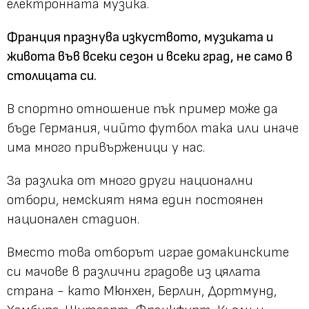
електронната музика.
Франция празнува изкуството, музиката и
живота във всеки сезон и всеки град, не само в
столицата си.
В спортно отношение пък пример може да
бъде Германия, чийто футбол така или иначе
има много привърженици у нас.
За разлика от много други национални
отбори, немският няма един постоянен
национален стадион.
Вместо това отборът играе домакинските
си мачове в различни градове из цялата
страна - като Мюнхен, Берлин, Дортмунд,