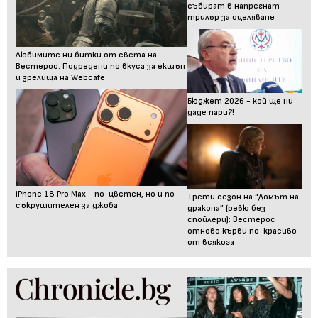
събират в напрегнат
трилър за оцеляване
Любимите ни битки от света на
Вестерос: Подредени по вкуса за екшън
и зрелища на Webcafe
Бюджет 2026 - кой ще ни
даде пари?!
iPhone 18 Pro Max - по-цветен, но и по-
Трети сезон на “Домът на
съкрушителен за джоба
дракона” (ревю без
спойлери): Вестерос
отново кърви по-красиво
от всякога