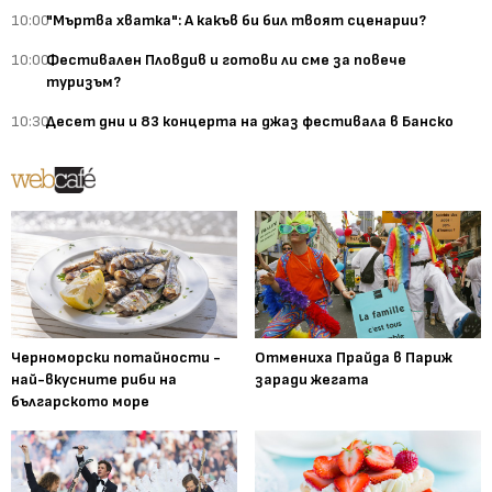
10:00
"Мъртва хватка": А какъв би бил твоят сценарии?
10:00
Фестивален Пловдив и готови ли сме за повече
туризъм?
10:30
Десет дни и 83 концерта на джаз фестивала в Банско
Черноморски потайности -
Отмениха Прайда в Париж
най-вкусните риби на
заради жегата
българското море