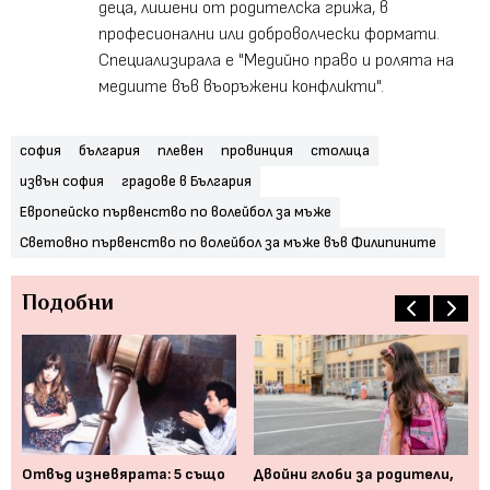
деца, лишени от родителска грижа, в
професионални или доброволчески формати.
Специализирала е "Медийно право и ролята на
медиите във въоръжени конфликти".
софия
българия
плевен
провинция
столица
извън софия
градове в България
Европейско първенство по волейбол за мъже
Световно първенство по волейбол за мъже във Филипините
Подобни
В 
Отвъд изневярата: 5 също
Двойни глоби за родители,
ср