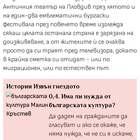
Античния театър на Пловдив през лятото и
на един-два емблематични бургаски
фестивала през повечето време изглежда
сякаш цялата останала страна е зарязана на
доизживяване, а от жителите ѝ се очаква
просто да си траят пред телевизора, докато
в крайна сметка си отидат - или по
миграционен, или по естествен път.
Истории
Извън гнездото
0,4. Има ли нужда от
българската култура?
Да дадем на гражданите да
гласуват и ако се окаже, че
няма нужда, че не си я искаме,