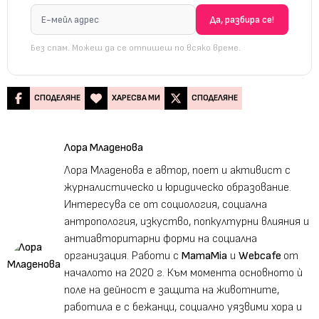
Без спам. Можеш да се отпишеш по всяко време.
СПОДЕЛЯНЕ
ХАРЕСВА МИ
СПОДЕЛЯНЕ
Лора Младенова
Лора Младенова е автор, поет и активист с
журналистическо и юридическо образование.
Интересува се от социология, социална
антропология, изкуство, попкултурни влияния и
антиавторитарни форми на социална
организация. Работи с
MamaMia
и
Webcafe
от
началото на 2020 г. Към момента основното ѝ
поле на дейност е защита на животните,
работила е с бежанци, социално уязвими хора и