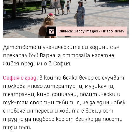
Снимка: Getty Images / Hristo Rusev
Детството и ученическите си години съм
прекарал във Варна, а оттогава насетне
живея предимно в София.
София е град
, в който всяка вечер се случват
толкова много литературни, музикални,
театрални, кино, социални, политически и
тук-там спортни събития, че за един човек
с повече интереси и хобита е всъщност
трудно да подбере кое от всичко да посети
този път.