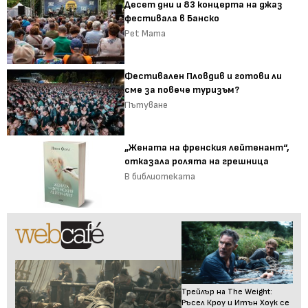
Десет дни и 83 концерта на джаз
фестивала в Банско
Pet Mama
Фестивален Пловдив и готови ли
сме за повече туризъм?
Пътуване
„Жената на френския лейтенант“,
отказала ролята на грешница
В библиотеката
Трейлър на The Weight:
Ръсел Кроу и Итън Хоук се