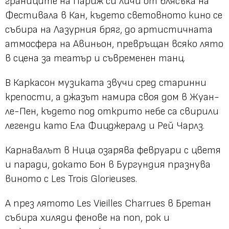
границите на Париж си личи от блясъка на
Фестивала в Кан, където световното кино се
събира на Лазурния бряг, до артистичната
атмосфера на Авиньон, превръщан всяко лято
в сцена за театър и съвременен танц.
В Каркасон музиката звучи сред старинни
крепости, а джазът намира своя дом в Жуан-
ле-Пен, където под открито небе са свирили
легенди като Ела Фицджералд и Рей Чарлз.
Карнавалът в Ница озарява февруари с цветя
и паради, докато Бон в Бургундия празнува
виното с Les Trois Glorieuses.
А през лятото Les Vieilles Charrues в Бретан
събира хиляди фенове на поп, рок и