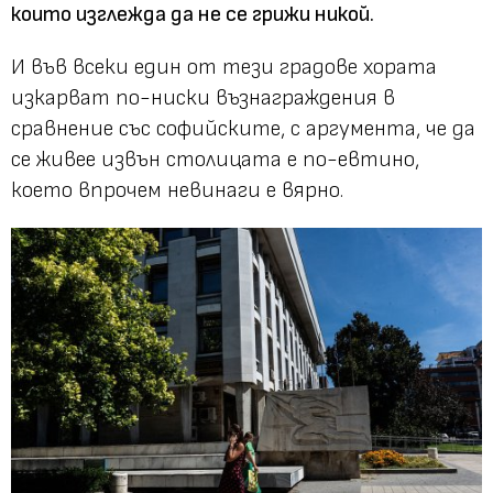
които изглежда да не се грижи никой.
И във всеки един от тези градове хората
изкарват по-ниски възнаграждения в
сравнение със софийските, с аргумента, че да
се живее извън столицата е по-евтино,
което впрочем невинаги е вярно.