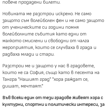
повече продадени билети.
Новината ме разстрои искрено. Не само
защото съм волейболен фен и не само защото
от ученическите си години помня
волейболните събития като едни от
малкото смислени и свободни от чалга
мероприятия, които се случваха в града и
радваха млади и стари.
Разстрои ме и защото у нас в градовете,
които не са София, също като в песента на
Тангра "Нашият град" "хора раждат се,
дишат, мечтаят."
Във всеки един от тези градове живеят хора с
културни, спортни и политически интереси, за