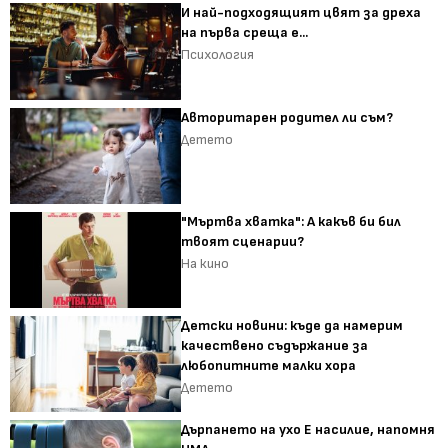
И най-подходящият цвят за дреха
на първа среща е...
Психология
Авторитарен родител ли съм?
Детето
"Мъртва хватка": А какъв би бил
твоят сценарии?
На кино
Детски новини: къде да намерим
качествено съдържание за
любопитните малки хора
Детето
Дърпането на ухо Е насилие, напомня