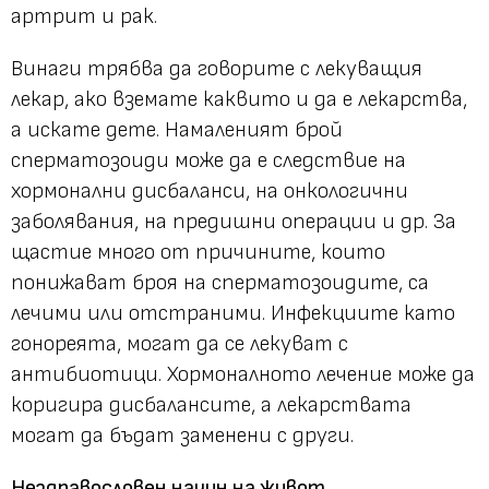
артрит и рак.
Винаги трябва да говорите с лекуващия
лекар, ако вземате каквито и да е лекарства,
а искате дете. Намаленият брой
сперматозоиди може да е следствие на
хормонални дисбаланси, на онкологични
заболявания, на предишни операции и др. За
щастие много от причините, които
понижават броя на сперматозоидите, са
лечими или отстраними. Инфекциите като
гонореята, могат да се лекуват с
антибиотици. Хормоналното лечение може да
коригира дисбалансите, а лекарствата
могат да бъдат заменени с други.
Нездравословен начин на живот