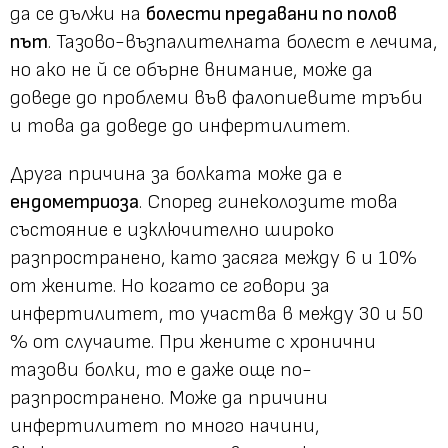
да се дължи на
болести предавани по полов
път
. Тазово-възпалителната болест е лечима,
но ако не й се обърне внимание, може да
доведе до проблеми във фалопиевите тръби
и това да доведе до инфертилитет.
Друга причина за болката може да е
ендометриоза
. Според гинеколозите това
състояние е изключително широко
разпространено, като засяга между 6 и 10%
от жените. Но когато се говори за
инфертилитет, то участва в между 30 и 50
% от случаите. При жените с хронични
тазови болки, то е даже още по-
разпространено. Може да причини
инфертилитет по много начини,