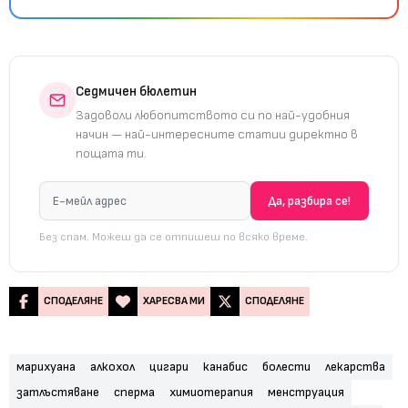
Седмичен бюлетин
Задоволи любопитството си по най-удобния
начин — най-интересните статии директно в
пощата ти.
Без спам. Можеш да се отпишеш по всяко време.
СПОДЕЛЯНЕ
ХАРЕСВА МИ
СПОДЕЛЯНЕ
марихуана
алкохол
цигари
канабис
болести
лекарства
затлъстяване
сперма
химиотерапия
менструация