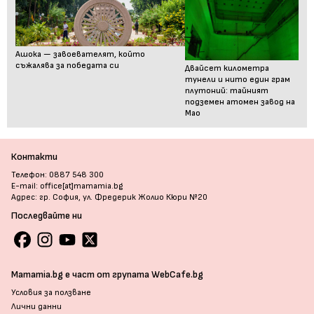
Ашока — завоевателят, който
съжалява за победата си
Двайсет километра
тунели и нито един грам
плутоний: тайният
подземен атомен завод на
Мао
Контакти
Телефон: 0887 548 300
E-mail: office[at]mamamia.bg
Адрес: гр. София, ул. Фредерик Жолио Кюри №20
Последвайте ни
Mamamia.bg е част от групата WebCafe.bg
Условия за ползване
Лични данни