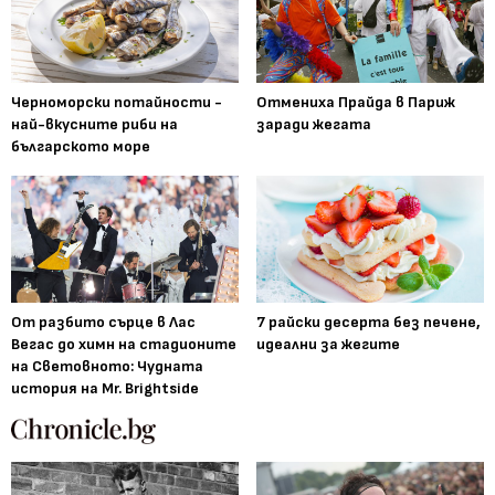
Черноморски потайности -
Отмениха Прайда в Париж
най-вкусните риби на
заради жегата
българското море
От разбито сърце в Лас
7 райски десерта без печене,
Вегас до химн на стадионите
идеални за жегите
на Световното: Чудната
история на Mr. Brightside