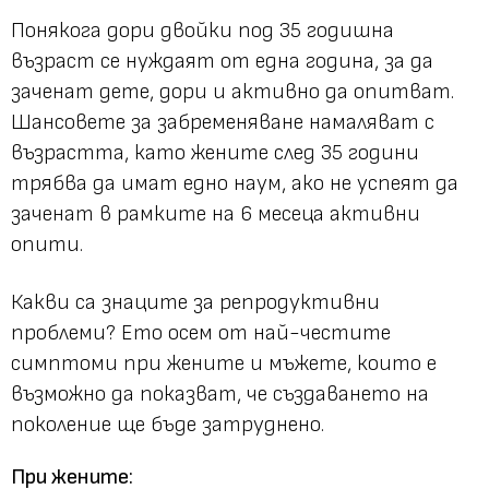
Понякога дори двойки под 35 годишна
възраст се нуждаят от една година, за да
заченат дете, дори и активно да опитват.
Шансовете за забременяване намаляват с
възрастта, като жените след 35 години
трябва да имат едно наум, ако не успеят да
заченат в рамките на 6 месеца активни
опити.
Какви са знаците за репродуктивни
проблеми? Ето осем от най-честите
симптоми при жените и мъжете, които е
възможно да показват, че създаването на
поколение ще бъде затруднено.
При жените: