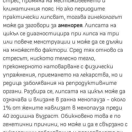
стрес, промяна на местоживеенето и
климатичния пояс. Но ако периодите
практически липсват, тогава гинекологът
може да заговори за
аменорея
. Липсата на
цикъл се диагностицира при липса на три
или повече менструации и може да се дължи
на множество фактори. Сред тях отново са
стресът, ниското телесно тегло,
прекомерното натоварване с физически
упражнения, приемането на лекарства, но и
редица заболявания на репродуктивните
органи. Разбира се, липсата на цикъл може да
означава и влизане в ранна менопауза - около
1% от жените навлизат в менопауза преди
40 годишна възраст. Обикновено това е по
генетични причини, но може и да е свързано с