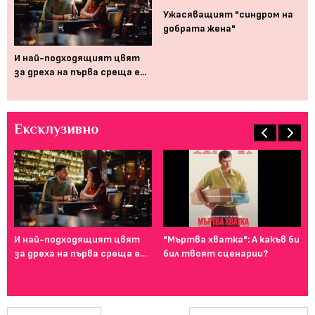
Ужасяващият "синдром на
добрата жена"
,
И най-подходящият цвят
Ка
та
за дреха на първа среща е...
пр
оп
Ексклузивно
И най-подходящият цвят
"Мъртва хватка": А какъв би
Фе
за дреха на първа среща е...
бил твоят сценарии?
го
ту