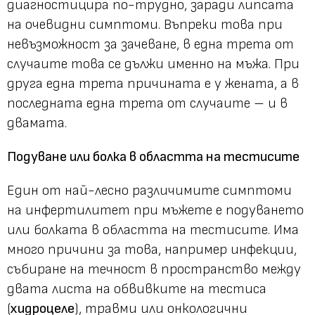
диагностицира по-трудно, заради липсата
на очевидни симптоми. Въпреки това при
невъзможност за зачеване, в една трета от
случаите това се дължи именно на мъжа. При
друга една трета причината е у жената, а в
последната една трета от случаите – и в
двамата.
Подуване или болка в областта на тестисите
Един от най-лесно различимите симптоми
на инфертилитет при мъжете е подуването
или болката в областта на тестисите. Има
много причини за това, например инфекции,
събиране на течност в пространство между
двата листа на обвивките на тестиса
(
хидроцеле
), травми или онкологични