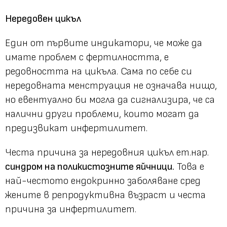
Нередовен цикъл
Един от първите индикатори, че може да
имате проблем с фертилността, е
редовността на цикъла. Сама по себе си
нередовната менструация не означава нищо,
но евентуално би могла да сигнализира, че са
налични други проблеми, които могат да
предизвикат инфертилитет.
Честа причина за нередовния цикъл ет.нар.
синдром на поликистозните яйчници.
Това е
най-честото ендокринно заболяване сред
жените в репродуктивна възраст и честа
причина за инфертилитет.