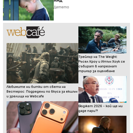
НМД
Детето
Трейлър на The Weight:
Ръсел Кроу и Итън Хоук се
събират в напрегнат
трилър за оцеляване
Любимите ни битки от света на
Вестерос: Подредени по вкуса за екшън
и зрелища на Webcafe
Бюджет 2026 - кой ще ни
даде пари?!