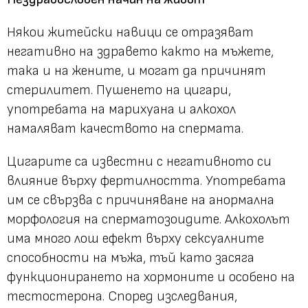
Някои житейски навици се отразяват
негативно на здравето както на мъжете,
така и на жените, и могат да причинят
стерилитет. Пушенето на цигари,
употребата на марихуана и алкохол
намаляват качеството на спермата.
Цигарите са известни с негативното си
влияние върху фертилността. Употребата
им се свързва с причиняване на анормална
морфология на сперматозоидите. Алкохолът
има много лош ефект върху сексуалните
способности на мъжа, тъй като засяга
функционирането на хормоните и особено на
тестостерона. Според изследвания,