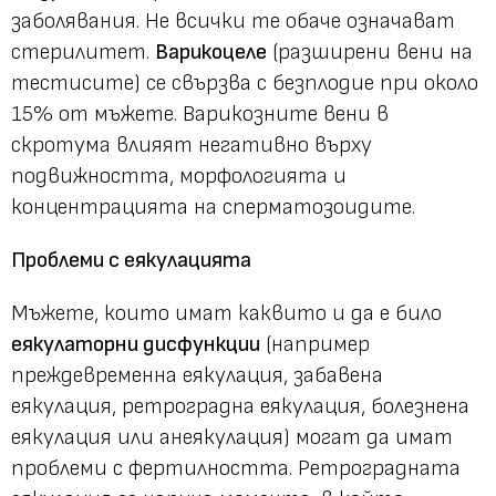
заболявания. Не всички те обаче означават
стерилитет.
Варикоцеле
(разширени вени на
тестисите) се свързва с безплодие при около
15% от мъжете. Варикозните вени в
скротума влияят негативно върху
подвижността, морфологията и
концентрацията на сперматозоидите.
Проблеми с еякулацията
Мъжете, които имат каквито и да е било
еякулаторни дисфункции
(например
преждевременна еякулация, забавена
еякулация, ретроградна еякулация, болезнена
еякулация или анеякулация) могат да имат
проблеми с фертилността. Ретроградната