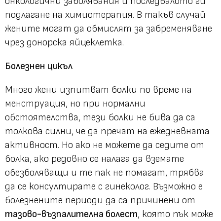
онкологични заболявания и последвалото ги
подлагане на химиотерапия. В такъв случай
жените могат да обмислят за забременяване
чрез донорска яйцеклетка.
Болезнен цикъл
Много жени изпитват болки по време на
менструация, но при нормални
обстоятелства, тези болки не бива да са
толкова силни, че да пречат на ежедневната
активност. Но ако не можете да седите от
болка, ако редовно се налага да вземате
обезболяващи и те пак не помагат, трябва
да се консултирате с гинеколог. Възможно е
болезнените периоди да са причинени от
тазово-възпалителна болест
, която пък може