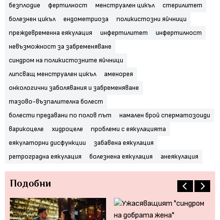
безплодие
фертилност
менструален цикъл
стерилитет
болезнен цикъл
ендометриоза
поликистозни яйчници
преждевременна еякулация
инфертилитет
инфертилност
невъзможност за забременяване
синдром на поликистозните яйчници
липсващ менструален цикъл
аменорея
онкологични заболявания и забременяване
тазово-възпалителна болест
болести предавани по полов път
намален брой сперматозоиди
варикоцеле
хидроцеле
проблеми с еякулацията
еякулаторни дисфункции
забавена еякулация
ретроградна еякулация
болезнена еякулация
анеякулация
Подобни