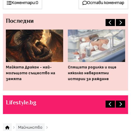
Коментари:
0
Остави коментар
Последни
Майката Дракон - най-
Спящата родилка и още
Ка
 се
могъщото същество на
няколко невероятни
пр
земята
истории за раждане
оп
Lifestyle.bg
Майчинство