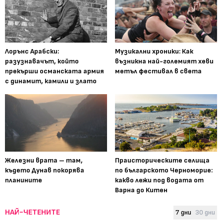
Лорънс Арабски:
Музикални хроники: Как
разузнавачът, който
възникна най-големият хеви
прекърши османската армия
метъл фестивал в света
с динамит, камили и злато
Железни врата – там,
Праисторическите селища
където Дунав покорява
по българското Черноморие:
планините
какво лежи под водата от
Варна до Китен
НАЙ-ЧЕТЕНИТЕ
7 дни
30 дни