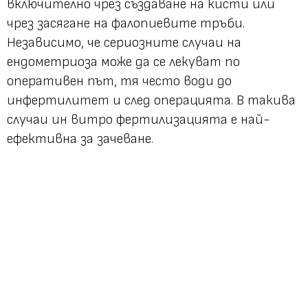
включително чрез създаване на кисти или
чрез засягане на фалопиевите тръби.
Независимо, че сериозните случаи на
ендометриоза може да се лекуват по
оперативен път, тя често води до
инфертилитет и след операцията. В такива
случаи ин витро фертилизацията е най-
ефективна за зачеване.