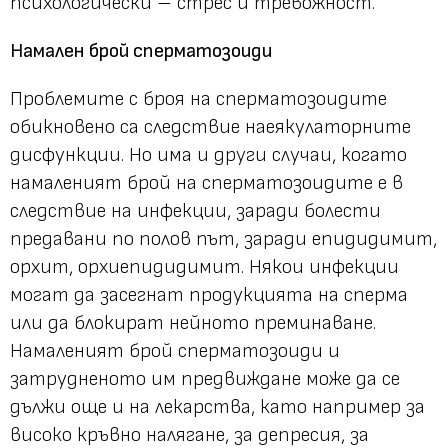
психологически – стрес и тревожност.
Намален брой сперматозоиди
Проблемите с броя на сперматозоидите
обикновено са следствие наеякулаторните
дисфункции. Но има и други случаи, когато
намаленият брой на сперматозоидите е в
следствие на инфекции, заради болести
предавани по полов път, заради eпидидимит,
орхит, орхиепидидимит. Някои инфекции
могат да засегнат продукцията на сперма
или да блокират нейното преминаване.
Намаленият брой сперматозоиди и
затрудненото им предвиждане може да се
дължи още и на лекарства, като например за
високо кръвно налягане, за депресия, за