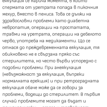
еякулация се нарича момента, в който
спермата от уретрата попада в пикочния
мехур, вместо в пениса. Това се дължи на
здравословни проблеми като диабетна
невропатия, операции на простатата,
травми на уретрата, операции на дебелото
черво, употреба на медикаменти. Що се
отнася до преждевременната еякулация, тя
обикновено не е свързана пряко със
стерилитета, но често върви успоредно с
подобни проблеми. При анеякулация
(невъзможност за еякулация, въпреки
нормалната ерекция) и при ретроградната
еякулация обаче може да се говори за
проблеми, водещи до стерилитет. В първия
случай проблемите могат да бъдат и