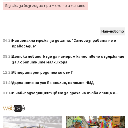
8 знака за безплодие при мъжете и жените
Най-новото
04:29
Национална мрежа за децата: "Саморазправата не е
правосъдие"
09:28
Детски новини: къде да намерим качествено съдържание
за любопитните малки хора
12:22
Авторитарен родител ли съм?
01:46
Дърпането на ухо Е насилие, напомня НМД
01:14
И най-подходящият цвят за дреха на първа среща е...