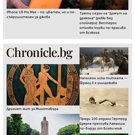
iPhone 18 Pro Max - по-цветен, но и по-
Трети сезон на “Домът на
съкрушителен за джоба
дракона” (ревю без
спойлери): Вестерос
отново кърви по-красиво
от всякога
Наполеон иска титлата —
Франц II я унищожава
Другият мит за Минотавъра
Преди 100 години Гертруд
Едерле преплува Ламанша
по-бързо от всеки мъж