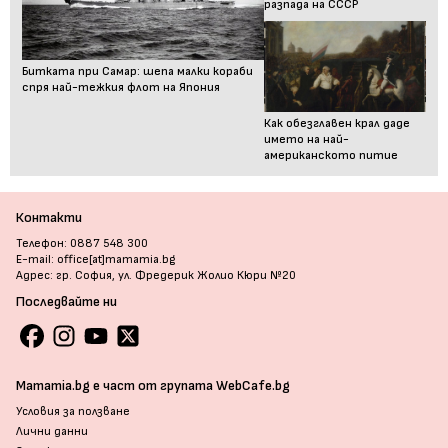
разпада на СССР
Битката при Самар: шепа малки кораби
спря най-тежкия флот на Япония
Как обезглавен крал даде
името на най-
американското питие
Контакти
Телефон: 0887 548 300
E-mail: office[at]mamamia.bg
Адрес: гр. София, ул. Фредерик Жолио Кюри №20
Последвайте ни
Mamamia.bg е част от групата WebCafe.bg
Условия за ползване
Лични данни