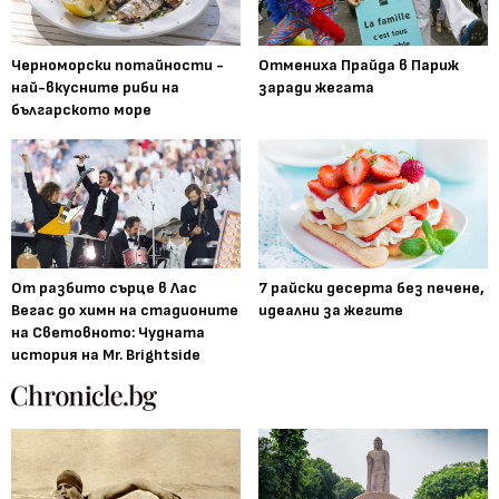
Черноморски потайности -
Отмениха Прайда в Париж
най-вкусните риби на
заради жегата
българското море
От разбито сърце в Лас
7 райски десерта без печене,
Вегас до химн на стадионите
идеални за жегите
на Световното: Чудната
история на Mr. Brightside