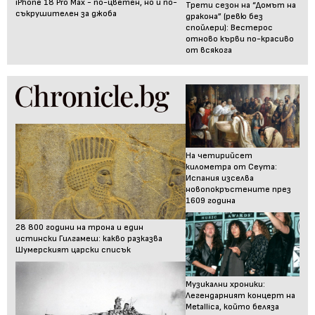
iPhone 18 Pro Max - по-цветен, но и по-
Трети сезон на “Домът на
съкрушителен за джоба
дракона” (ревю без
спойлери): Вестерос
отново кърви по-красиво
от всякога
На четирийсет
километра от Сеута:
Испания изселва
новопокръстените през
1609 година
28 800 години на трона и един
истински Гилгамеш: какво разказва
Шумерският царски списък
Музикални хроники:
Легендарният концерт на
Metallica, който беляза