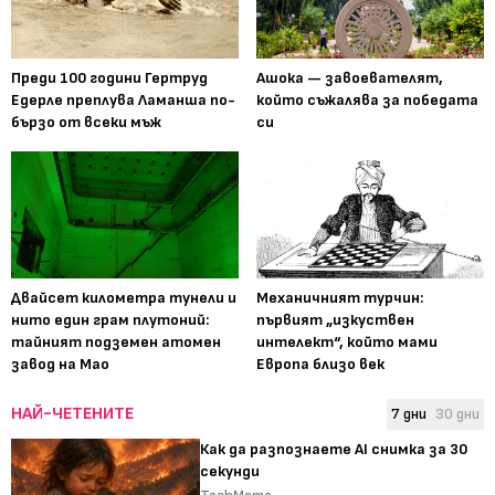
Преди 100 години Гертруд
Ашока — завоевателят,
Едерле преплува Ламанша по-
който съжалява за победата
бързо от всеки мъж
си
Двайсет километра тунели и
Механичният турчин:
нито един грам плутоний:
първият „изкуствен
тайният подземен атомен
интелект“, който мами
завод на Мао
Европа близо век
НАЙ-ЧЕТЕНИТЕ
7 дни
30 дни
Как да разпознаете AI снимка за 30
секунди