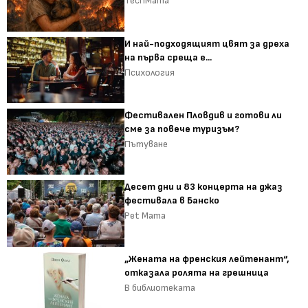
TechMama
И най-подходящият цвят за дреха
на първа среща е...
Психология
Фестивален Пловдив и готови ли
сме за повече туризъм?
Пътуване
Десет дни и 83 концерта на джаз
фестивала в Банско
Pet Mama
„Жената на френския лейтенант“,
отказала ролята на грешница
В библиотеката