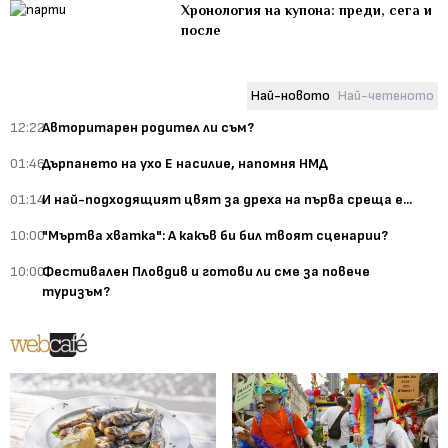
Хронология на купона: преди, сега и
после
Най-новото
Най-четеното
12:22
Авторитарен родител ли съм?
01:46
Дърпането на ухо Е насилие, напомня НМД
01:14
И най-подходящият цвят за дреха на първа среща е...
10:00
"Мъртва хватка": А какъв би бил твоят сценарии?
10:00
Фестивален Пловдив и готови ли сме за повече
туризъм?