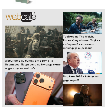
Трейлър на The Weight:
Ръсел Кроу и Итън Хоук се
събират в напрегнат
трилър за оцеляване
Любимите ни битки от света на
Вестерос: Подредени по вкуса за екшън
и зрелища на Webcafe
Бюджет 2026 - кой ще ни
даде пари?!