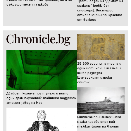
Трети сезон на “Домът на
съкрушителен за джоба
дракона” (ревю без
спойлери): Вестерос
отново кърви по-красиво
от всякога
28 800 години на трона и
един истински Гилгамеш:
какво разказва
Шумерският царски
списък
Двайсет километра тунели и нито
един грам плутоний: тайният подземен
атомен завод на Мао
Битката при Самар: шепа
малки кораби спря най-
тежкия флот на Япония