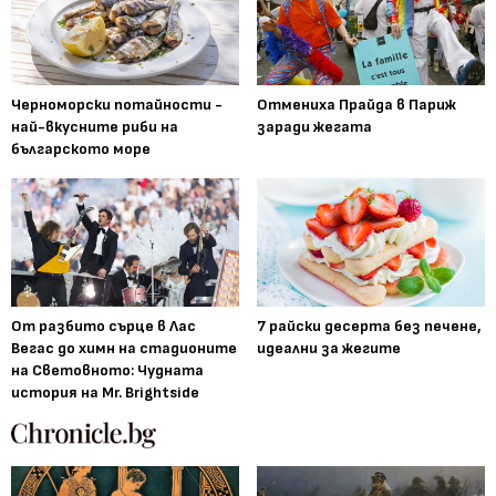
Черноморски потайности -
Отмениха Прайда в Париж
най-вкусните риби на
заради жегата
българското море
От разбито сърце в Лас
7 райски десерта без печене,
Вегас до химн на стадионите
идеални за жегите
на Световното: Чудната
история на Mr. Brightside