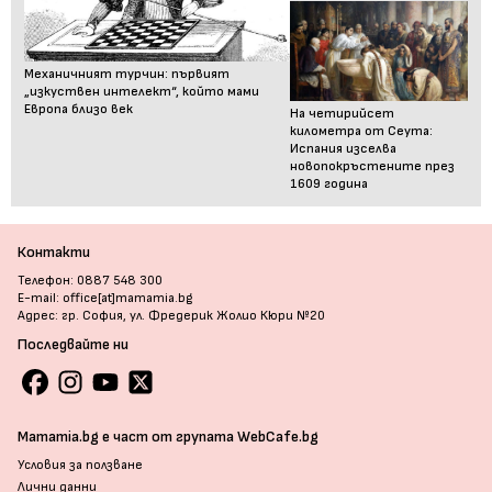
Механичният турчин: първият
„изкуствен интелект“, който мами
Европа близо век
На четирийсет
километра от Сеута:
Испания изселва
новопокръстените през
1609 година
Контакти
Телефон: 0887 548 300
E-mail: office[at]mamamia.bg
Адрес: гр. София, ул. Фредерик Жолио Кюри №20
Последвайте ни
Mamamia.bg е част от групата WebCafe.bg
Условия за ползване
Лични данни