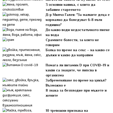
3 основни навика, с които да
забавим стареенето
Д-р Милчо Галев: "За малките деца е
нормално да боледуват 6-8 пъти
годишно"
До какво води недостатъчното пиене
на вода
Срамните болести, за които не
говорим
Болка по време на секс – на какво се
дължи и какво да направим
Помага ли витамин D при COVID-19 и
какви са знаците, че липсва в
организма
Забременяване по време на цикъл?
Възможно е
8 знака за безплодие при мъжете и
жените
10 тревожни признака на