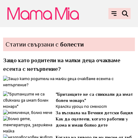
Статии свързани с
болести
Защо като родители на малки деца очакваме
есента с нетърпение?
"Британците не са свикнали да имат
болен монарх"
Кралски уроци по смелост
За възхвала на Вечния детски бацил
Как да оцелееш, когато работиш у
дома и имаш болно дете
Когато на тялото ти му писне от теб…