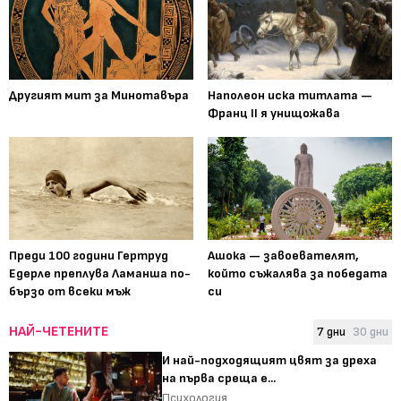
Другият мит за Минотавъра
Наполеон иска титлата —
Франц II я унищожава
Преди 100 години Гертруд
Ашока — завоевателят,
Едерле преплува Ламанша по-
който съжалява за победата
бързо от всеки мъж
си
НАЙ-ЧЕТЕНИТЕ
7 дни
30 дни
И най-подходящият цвят за дреха
на първа среща е...
Психология