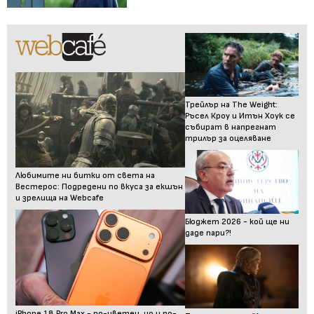
Трейлър на The Weight:
Ръсел Кроу и Итън Хоук се
събират в напрегнат
трилър за оцеляване
Любимите ни битки от света на
Вестерос: Подредени по вкуса за екшън
и зрелища на Webcafe
Бюджет 2026 - кой ще ни
даде пари?!
iPhone 18 Pro Max - по-цветен, но и по-