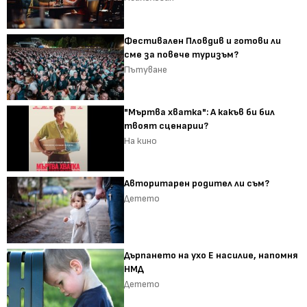
Фестивален Пловдив и готови ли
сме за повече туризъм?
Пътуване
"Мъртва хватка": А какъв би бил
твоят сценарии?
На кино
Авторитарен родител ли съм?
Детето
Дърпането на ухо Е насилие, напомня
НМД
Детето