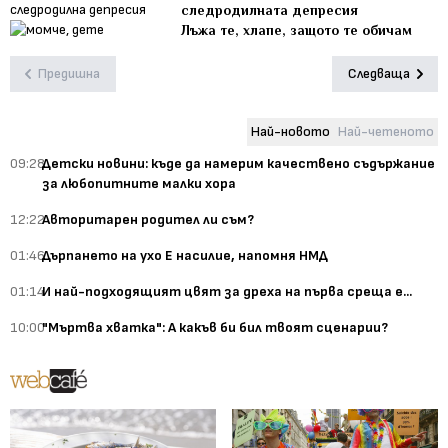
следродилната депресия
Лъжа те, хлапе, защото те обичам
Предишна
Следваща
Най-новото
Най-четеното
09:28
Детски новини: къде да намерим качествено съдържание
за любопитните малки хора
12:22
Авторитарен родител ли съм?
01:46
Дърпането на ухо Е насилие, напомня НМД
01:14
И най-подходящият цвят за дреха на първа среща е...
10:00
"Мъртва хватка": А какъв би бил твоят сценарии?