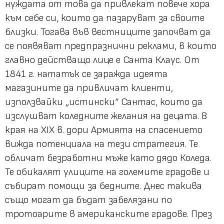
нуждата от това да привлекат повече хора
към себе си, които да пазаруват за своите
близки. Тогава във вестниците започват да
се появяват предпразнични реклами, в които
главно действащо лице е Санта Клаус. От
1841 г. нататък се заражда идеята
магазините да привличат клиенти,
използвайки „истински“ Сантас, които да
изслушват коледните желания на децата. В
края на XIX в. дори Армията на спасението
вижда потенциала на тези стратегия. Те
обличат безработни мъже като дядо Коледа.
Те обикалят улиците на големите градове и
събират помощи за бедните. Днес такива
също могат да бъдат забелязани по
тротоарите в американските градове. През