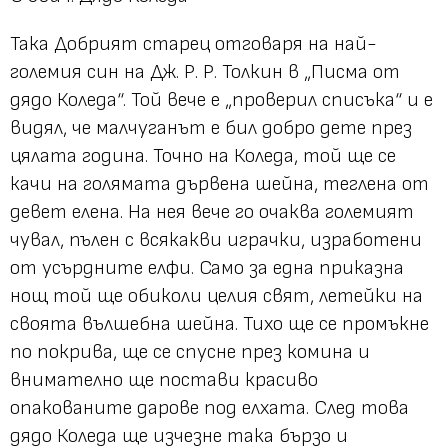
Така Добрият старец отговаря на най-
големия син на Дж. Р. Р. Толкин в „Писма от
дядо Коледа“. Той вече е „проверил списъка“ и е
видял, че малчуганът е бил добро дете през
цялата година. Точно на Коледа, той ще се
качи на голямата дървена шейна, теглена от
девет елена. На нея вече го очаква големият
чувал, пълен с всякакви играчки, изработени
от усърдните елфи. Само за една приказна
нощ той ще обиколи целия свят, летейки на
своята вълшебна шейна. Тихо ще се промъкне
по покрива, ще се спусне през комина и
внимателно ще постави красиво
опакованите дарове под елхата. След това
дядо Коледа ще изчезне така бързо и