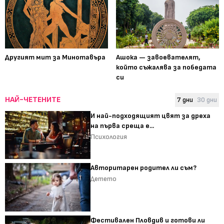
Другият мит за Минотавъра
Ашока — завоевателят,
който съжалява за победата
си
НАЙ-ЧЕТЕНИТЕ
7 дни
30 дни
И най-подходящият цвят за дреха
на първа среща е...
Психология
Авторитарен родител ли съм?
Детето
Фестивален Пловдив и готови ли