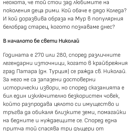
неохота, че той стои зад любимите на
поколения деца рими. Кой обаче е дядо Коледа?
И кой доразвива образа на Мур в популярния
белобрад старец, когото познаваме днес?
В началото бе свети Николай
Годината е 270 или 280, според различните
легендарни източници, когато в крайбрежния
град Патара (дн. Турция) се ражда св. Николай.
За него не са запазени достоверни
исторически извори, но според сказанията е
бил един изключително безкористен човек,
който разпродава цялото си имущество и
тръгва да обикаля близките земи, помагайки
на бедните и нуждаещите се. Според една
притча той спасява три дъщери от