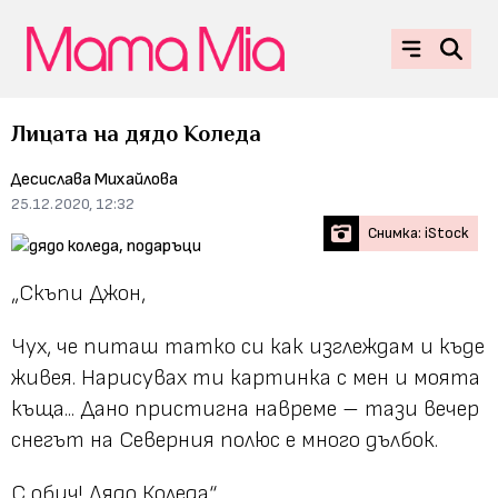
Лицата на дядо Коледа
Десислава Михайлова
25.12.2020, 12:32
Снимка: iStock
„
Скъпи Джон,
Чух, че питаш татко си как изглеждам и къде
живея. Нарисувах ти картинка с мен и моята
къща...
Дано пристигна навреме – тази вечер
снегът на Северния полюс е много дълбок.
С обич! Дядо Коледа“