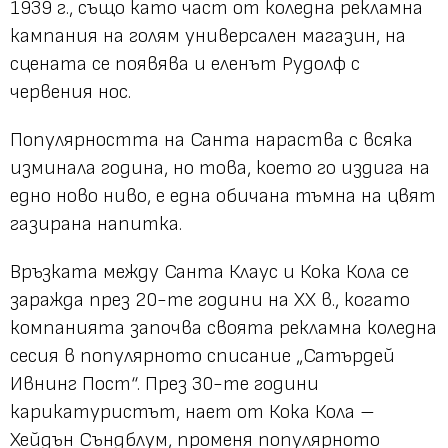
1939 г., също като част от коледна рекламна
кампания на голям универсален магазин, на
сцената се появява и еленът Рудолф с
червения нос.
Популярността на Санта нараства с всяка
изминала година, но това, което го издига на
едно ново ниво, е една обичана тъмна на цвят
газирана напитка.
Връзката между Санта Клаус и Кока Кола се
заражда през 20-те години на XX в., когато
компанията започва своята рекламна коледна
сесия в популярното списание „Сатърдей
Ивнинг Пост“. През 30-те години
карикатуристът, нает от Кока Кола –
Хейдън Съндблум, променя популярното