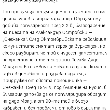
Той произлиза от злия демон на зимата и има
доста суров и строг характер. Образът му
добива популярност през XIX в., благодарение
на пиесата на Александър Островски –
„Снежанка“. След Октомврийската революция
комунистите смятат героя за буржоазен, но
скоро разбират, че той е чудесен заместител
на християнските традиции. Тогава Дядо
Мраз става символ на Новата година, когато
идва в домовете и раздава подаръци,
придружен от своята помощничка –
Снежанка. След 1944 г., под влияние на Русия, в
България започва да се популяризира образът
на дядо Мраз, а от 90-те той е бързо
забравен и без проблеми отново в сърцата на