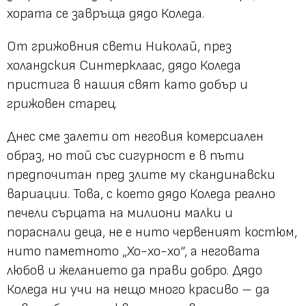
хората се завръща дядо Коледа.
От грижовния свети Николай, през
холандския Синтерклаас, дядо Коледа
пристига в нашия свят като добър и
грижовен старец.
Днес сме залети от неговия комерсиален
образ, но той със сигурност е в пъти
предпочитан пред злите му скандинавски
вариации. Това, с което дядо Коледа реално
печели сърцата на милиони малки и
пораснали деца, не е нито червеният костюм,
нито паметното „Хо-хо-хо“, а неговата
любов и желанието да прави добро. Дядо
Коледа ни учи на нещо много красиво – да