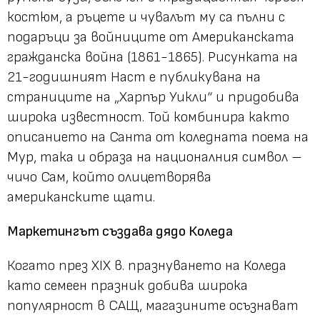
костюм, а ръцете и чувалът му са пълни с
подаръци за войниците от Американската
гражданска война (1861-1865). Рисунката на
21-годишният Наст е публикувана на
страниците на „Харпър Уикли“ и придобива
широка известност. Той комбинира както
описанието на Санта от коледната поема на
Мур, така и образа на националния символ –
чичо Сам, който олицетворява
американските щати.
Маркетингът създава дядо Коледа
Когато през XIX в. празнуването на Коледа
като семеен празник добива широка
популярност в САЩ, магазините осъзнават