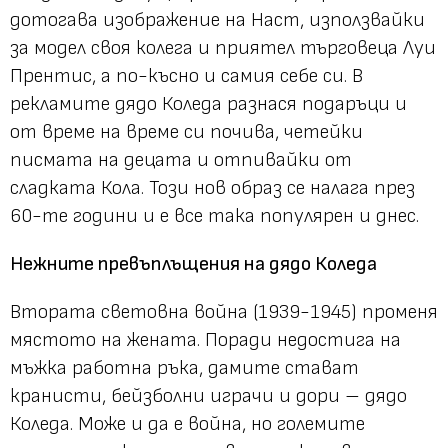
дотогава изображение на Наст, използвайки
за модел своя колега и приятел търговеца Луи
Прентис, а по-късно и самия себе си. В
рекламите дядо Коледа разнася подаръци и
от време на време си почива, четейки
писмата на децата и отпивайки от
сладката Кола. Този нов образ се налага през
60-те години и е все така популярен и днес.
Нежните превъплъщения на дядо Коледа
Втората световна война (1939-1945) променя
мястото на жената. Поради недостига на
мъжка работна ръка, дамите стават
кранисти, бейзболни играчи и дори – дядо
Коледа. Може и да е война, но големите