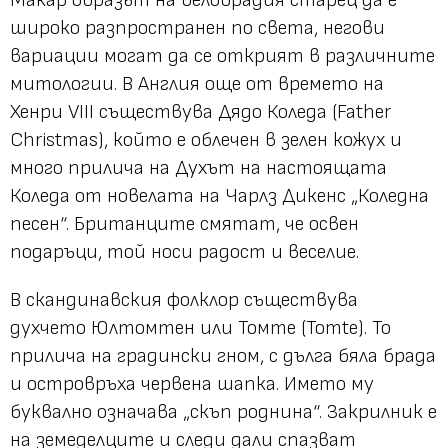
широко разпространен по света, негови
вариации могат да се открият в различните
митологии. В Англия още от времето на
Хенри VIII съществува Дядо Коледа (Father
Christmas), който е облечен в зелен кожух и
много прилича на Духът на настоящата
Коледа от новелата на Чарлз Дикенс „Коледна
песен“. Британците смятат, че освен
подаръци, той носи радост и веселие.
В скандинавския фолклор съществува
духчето Юлтомтен или Томте (Tomte). То
прилича на градински гном, с дълга бяла брада
и островръха червена шапка. Името му
буквално означава „скъп роднина“. Закрилник е
на земеделците и следи дали спазват