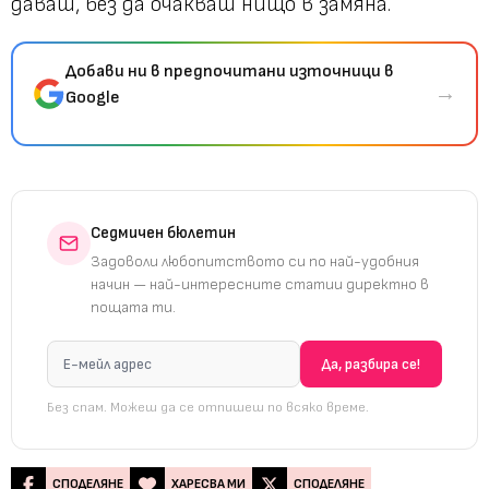
даваш, без да очакваш нищо в замяна.
Добави ни в предпочитани източници в
→
Google
Седмичен бюлетин
Задоволи любопитството си по най-удобния
начин — най-интересните статии директно в
пощата ти.
Без спам. Можеш да се отпишеш по всяко време.
СПОДЕЛЯНЕ
ХАРЕСВА МИ
СПОДЕЛЯНЕ