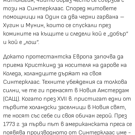
този на Синтерклаас. Според митовете
помощници на Один са два черни гарвана –
Хугин и Мунин, които се спускали през
комините на къщите и следели кой е „добър“
и кой е „лош“.
Докато протестантска Европа започва да
приема Кристкинд за носителя на дарове на
Коледа, холандците държат на своя
Синтерклаас. Техните убеждения са толкова
силни, че те ги пренасят в Новия Амстердам
(САЩ). Когато през XVII в. пристигат едни от
първите холандски заселници в Новия свят,
те носят със себе си своя обичан герой. През
1773 г. за първи път в американската преса се
появява производното от Синтерклаас име -