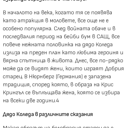
В началото на века, когато тя се появява
като атракция в моловете, все още не е
особено популярна. След войната обаче и в
последвалия период на бейби бум в САЩ, все
повече нежната половинка на дядо Коледа
излиза на преден план като любима героиня и
вярна спътница в живота. Днес, все по-рядко
може да се видят жени, които играят Добрия
старец. В Нюрнберг (Германия) е запазена
традиция, според която, в образа на Крис
Крингъл се въплъщава жена, която се избира
на всеки две години.4
Дядо Коледа в различните сказания
Макар образът на белобрадия старец да е