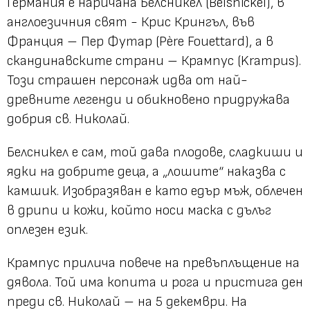
Германия е наричана Белсникел (Belsnickel), в
англоезичния свят - Крис Крингъл, във
Франция – Пер Футар (Père Fouettard), а в
скандинавските страни – Крампус (Krampus).
Този страшен персонаж идва от най-
древните легенди и обикновено придружава
добрия св. Николай.
Белсникел е сам, той дава плодове, сладкиши и
ядки на добрите деца, а „лошите“ наказва с
камшик. Изобразяван е като едър мъж, облечен
в дрипи и кожи, който носи маска с дълъг
оплезен език.
Крампус прилича повече на превъплъщение на
дявола. Той има копита и рога и пристига ден
преди св. Николай – на 5 декември. На