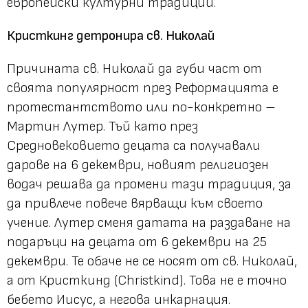
европейски културни традиции.
Кристкинг детронира св. Николай
Причината св. Николай да губи част от
своята популярност през Реформацията е
протестантството или по-конкретно –
Мартин Лутер. Тъй като през
Средновековието децата са получавали
дарове на 6 декември, новият религиозен
водач решава да промени тази традиция, за
да привлече повече вярващи към своето
учение. Лутер сменя датата на раздаване на
подаръци на децата от 6 декември на 25
декември. Те обаче не се носят от св. Николай,
а от Кристкинд (Christkind). Това не е точно
бебето Иисус, а негова инкарнация.