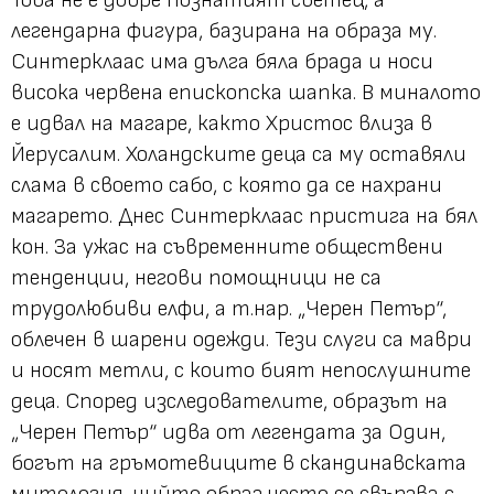
легендарна фигура, базирана на образа му.
Синтерклаас има дълга бяла брада и носи
висока червена епископска шапка. В миналото
е идвал на магаре, както Христос влиза в
Йерусалим. Холандските деца са му оставяли
слама в своето сабо, с която да се нахрани
магарето. Днес Синтерклаас пристига на бял
кон. За ужас на съвременните обществени
тенденции, негови помощници не са
трудолюбиви елфи, а т.нар. „Черен Петър“,
облечен в шарени одежди. Тези слуги са маври
и носят метли, с които бият непослушните
деца. Според изследователите, образът на
„Черен Петър“ идва от легендата за Один,
богът на гръмотевиците в скандинавската
митология, чийто образ често се свързва с