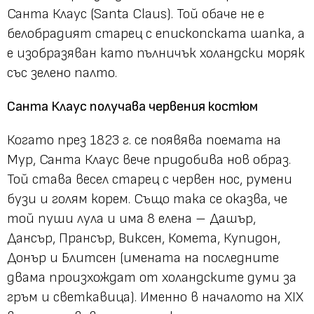
Санта Клаус (Santa Claus). Той обаче не е
белобрадият старец с епископската шапка, а
е изобразяван като пълничък холандски моряк
със зелено палто.
Санта Клаус получава червения костюм
Когато през 1823 г. се появява поемата на
Мур, Санта Клаус вече придобива нов образ.
Той става весел старец с червен нос, румени
бузи и голям корем. Също така се оказва, че
той пуши лула и има 8 елена – Дашър,
Дансър, Прансър, Виксен, Комета, Купидон,
Донър и Блитсен (имената на последните
двама произхождат от холандските думи за
гръм и светкавица). Именно в началото на XIX