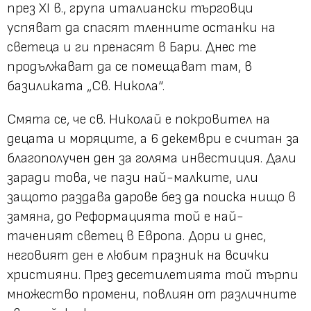
през XI в., група италиански търговци
успяват да спасят тленните останки на
светеца и ги пренасят в Бари. Днес те
продължават да се помещават там, в
базиликата „Св. Никола“.
Смята се, че св. Николай е покровител на
децата и моряците, а 6 декември е считан за
благополучен ден за голяма инвестиция. Дали
заради това, че пази най-малките, или
защото раздава дарове без да поиска нищо в
замяна, до Реформацията той е най-
таченият светец в Европа. Дори и днес,
неговият ден е любим празник на всички
християни. През десетилетията той търпи
множество промени, повлиян от различните