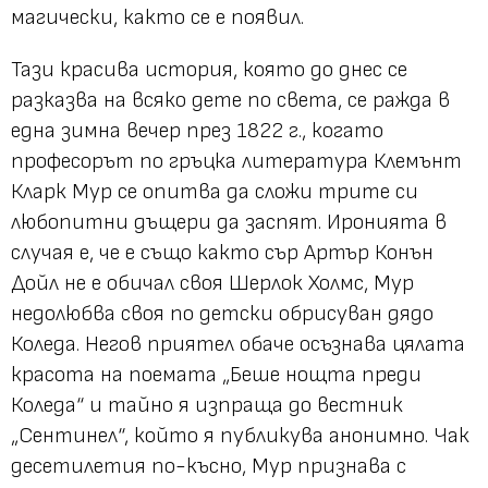
магически, както се е появил.
Тази красива история, която до днес се
разказва на всяко дете по света, се ражда в
една зимна вечер през 1822 г., когато
професорът по гръцка литература Клемънт
Кларк Мур се опитва да сложи трите си
любопитни дъщери да заспят. Иронията в
случая е, че е също както сър Артър Конън
Дойл не е обичал своя Шерлок Холмс, Мур
недолюбва своя по детски обрисуван дядо
Коледа. Негов приятел обаче осъзнава цялата
красота на поемата „Беше нощта преди
Коледа“ и тайно я изпраща до вестник
„Сентинел“, който я публикува анонимно. Чак
десетилетия по-късно, Мур признава с