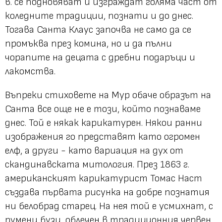
в. се подновяват и изграждат голяма част от
коледните традиции, познати и до днес.
Тогава Санта Клаус започва не само да се
промъква през комина, но и да пълни
чорапите на децата с дребни подаръци и
лакомства.
Въпреки стиховете на Мур обаче образът на
Санта все още не е този, който познаваме
днес. Той е някак карикатурен. Някои ранни
изображения го представят като огромен
елф, а други - като вариация на дух от
скандинавската митология. През 1863 г.
американският карикатурист Томас Наст
създава първата рисунка на добре познатия
ни белобрад старец. На нея той е усмихнат, с
румени бузи, облечен в традиционния червен