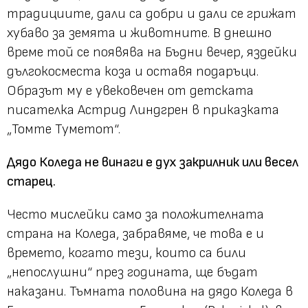
традициите, дали са добри и дали се грижат
хубаво за земята и животните. В днешно
време той се появява на Бъдни вечер, яздейки
дългокосместа коза и оставя подаръци.
Образът му е увековечен от детската
писателка Астрид Линдгрен в приказката
„Томте Туметот“.
Дядо Коледа не винаги е дух закрилник или весел
старец.
Често мислейки само за положителната
страна на Коледа, забравяме, че това е и
времето, когато тези, които са били
„непослушни“ през годината, ще бъдат
наказани. Тъмната половина на дядо Коледа в