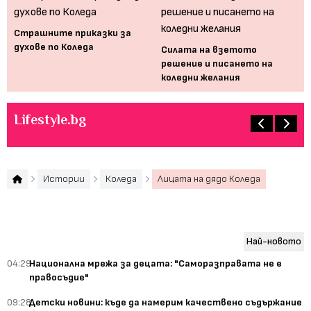
а!
Страшните приказки за
Ка
духове по Коледа
да
Силата на взетото
решение и писането на
коледни желания
Lifestyle.bg
Истории
Коледа
Лицата на дядо Коледа
Най-новото
04:29
Национална мрежа за децата: "Саморазправата не е
правосъдие"
09:28
Детски новини: къде да намерим качествено съдържание