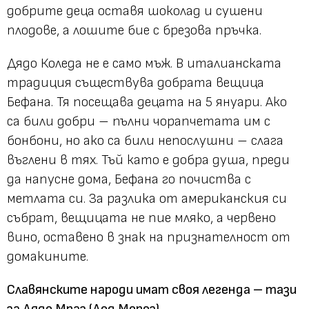
добрите деца оставя шоколад и сушени
плодове, а лошите бие с брезова пръчка.
Дядо Коледа не е само мъж. В италианската
традиция съществува добрата вещица
Бефана. Тя посещава децата на 5 януари. Ако
са били добри – пълни чорапчетата им с
бонбони, но ако са били непослушни – слага
въглени в тях. Тъй като е добра душа, преди
да напусне дома, Бефана го почиства с
метлата си. За разлика от американския си
събрат, вещицата не пие мляко, а червено
вино, оставено в знак на признателност от
домакините.
Славянските народи имат своя легенда – тази
за Дядо Мраз (Дед Мороз).