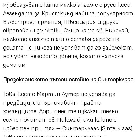
Изобразяван е като малко ангелче с руси коси.
Легендата за Кристкинд набира популярност
в Австрия, Германия, Швейцария и други
европейски държави. Също като св. Николай,
малкото ангелче тайно оставя дарове на
децата. Те никога не успяват да го забележат,
но чуват неговото звънче, когато напуска
дома им.
Презокеанското пътешествие на Синтерклаас
Това, което Мартин Лутер не успява да
предвиди, е опърничавият нрав на
холандците. Дори днес те изключително
силно почитат св. Николай, или както е
известен при тях – Синтерклаас (Sinterklaas).
Това не е добре познатият светец, а