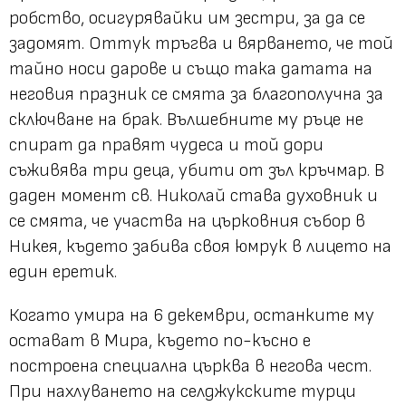
робство, осигурявайки им зестри, за да се
задомят. Оттук тръгва и вярването, че той
тайно носи дарове и също така датата на
неговия празник се смята за благополучна за
сключване на брак. Вълшебните му ръце не
спират да правят чудеса и той дори
съживява три деца, убити от зъл кръчмар. В
даден момент св. Николай става духовник и
се смята, че участва на църковния събор в
Никея, където забива своя юмрук в лицето на
един еретик.
Когато умира на 6 декември, останките му
остават в Мира, където по-късно е
построена специална църква в негова чест.
При нахлуването на селджукските турци