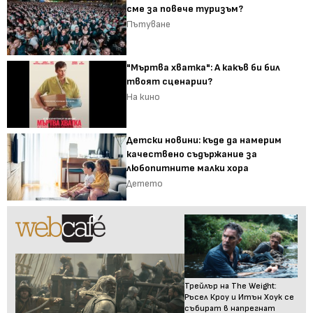
сме за повече туризъм?
Пътуване
"Мъртва хватка": А какъв би бил
твоят сценарии?
На кино
Детски новини: къде да намерим
качествено съдържание за
любопитните малки хора
Детето
Трейлър на The Weight:
Ръсел Кроу и Итън Хоук се
събират в напрегнат