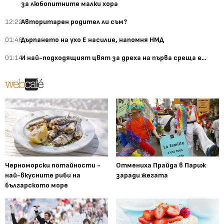
за любопитните малки хора
12:22
Авторитарен родител ли съм?
01:46
Дърпането на ухо Е насилие, напомня НМД
01:14
И най-подходящият цвят за дреха на първа среща е...
Черноморски потайности -
Отмениха Прайда в Париж
най-вкусните риби на
заради жегата
българското море