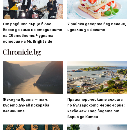
От разбито сърце в Лас
7 райски десерта без печене,
Вегас до химн на стадионите
идеални за жегите
на Световното: Чудната
история на Mr. Brightside
Железни врата – там,
Праисторическите селища
където Дунав покорява
по българското Черноморие:
планините
какво лежи под водата от
Варна до Китен