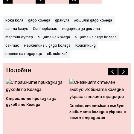
кока кола
дядо коледа
дракула
лошият дядо коледа
санта клаус
Синтерклаас
подаръци за децата
Мартин Лутер
лицата на коледа
лицата на дядо коледа
сантас
маркетинг и дядо коледа
Кристкинд
носене на подаръци
св. николай
Подобни
Страшните приказки за
духове по Коледа
еда
Снежният стъклен глобус:
любимата коледна украса с
Пр
голяма традиция
вр
те