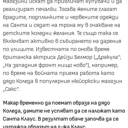
магазини искат да привличат купувачи и да
реализират печалби. Тогава жените слагат
брадите, подплънките и червените одежди
на Санта и сядат на трона му в очакване на
детските коледни желания. Те също така се
включват активно в събирането на дарения
по улиците. Известната по онова време
британска актриса Дейзи Белмор („Дракула“;
„На западния фронт нищо ново“), например,
по време на войната приема работа като
дядо Коледа в популярния нюйоркски магазин
„Сакс“.
Макар временно да поемат образа на дядо
Коледа, дамите не успяват да се наложат като
Санта Клаус. В резултат обаче започва да се
изгражда образът на г-жа Клаус.