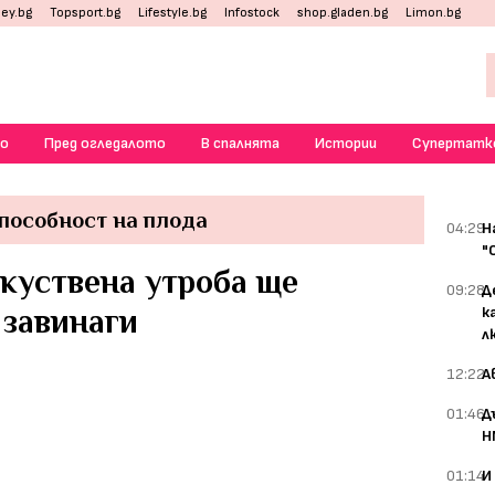
ey.bg
Topsport.bg
Lifestyle.bg
Infostock
shop.gladen.bg
Limon.bg
о
Пред огледалото
В спалнята
Истории
Супертатк
пособност на плода
04:29
Н
"
куствена утроба ще
09:28
Д
 завинаги
к
л
12:22
А
01:46
Д
Н
01:14
И