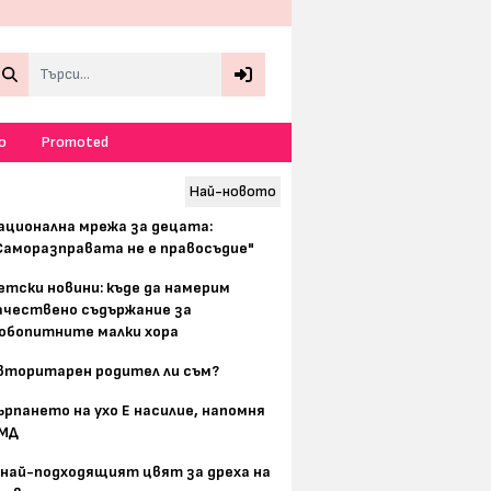
Search
о
Promoted
Най-новото
ационална мрежа за децата:
Саморазправата не е правосъдие"
етски новини: къде да намерим
ачествено съдържание за
юбопитните малки хора
вторитарен родител ли съм?
ърпането на ухо Е насилие, напомня
МД
 най-подходящият цвят за дреха на