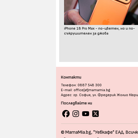
iPhone 18 Pro Max - по-цветен, но и по-
съкрушителен за джоба
Контакти
Телефон: 0887 548 300
E-mail: office[at]mamamia.bg
Адрес: гр. София, ул. Фредерик Жолио Кюр
Последвайте ни
© MamaMia.bg, "Уебкафе" ЕАД. Всичк