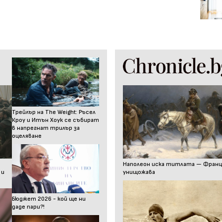
Трейлър на The Weight: Ръсел
Кроу и Итън Хоук се събират
в напрегнат трилър за
оцеляване
Наполеон иска титлата — Франц I
 и
унищожава
Бюджет 2026 - кой ще ни
даде пари?!