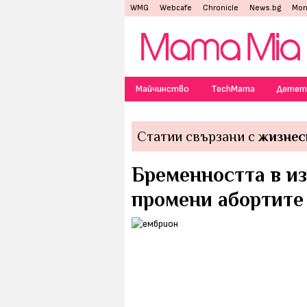
WMG
Webcafe
Chronicle
News.bg
Mon
Майчинство
TechMama
Детет
Статии свързани с
жизнес
Бременността в из
промени абортите