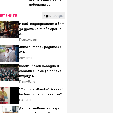
победата си
ЧЕТЕНИТЕ
7 дни
30 дни
И най-подходящият цвят
за дреха на първа среща
е...
Психология
Авторитарен родител ли
съм?
Детето
Фестивален Пловдив и
готови ли сме за повече
туризъм?
Пътуване
"Мъртва хватка": А какъв
би бил твоят сценарии?
На кино
Детски новини: къде да