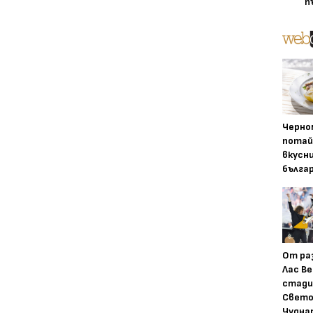
п
Черно
потай
вкусн
бълга
От ра
Лас Ве
стади
Свето
Чудна