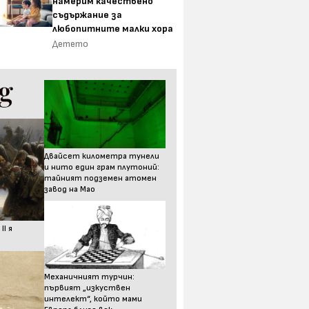
намерим качествено
съдържание за
любопитните малки хора
Детето
Двайсет километра тунели
и нито един грам плутоний:
тайният подземен атомен
завод на Мао
I я
Механичният турчин:
първият „изкуствен
интелект“, който мами