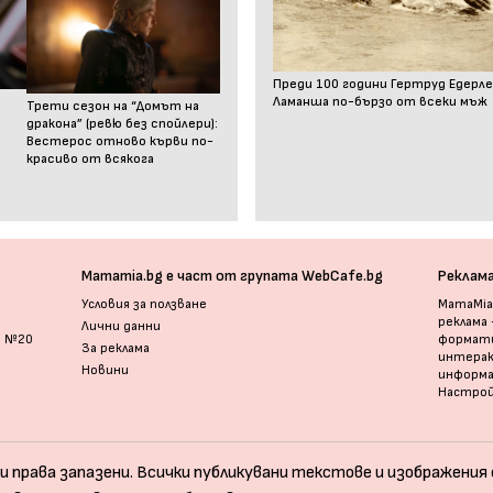
Преди 100 години Гертруд Едерле
Ламанша по-бързо от всеки мъж
Трети сезон на “Домът на
дракона” (ревю без спойлери):
Вестерос отново кърви по-
красиво от всякога
Mamamia.bg е част от групата WebCafe.bg
Реклам
Условия за ползване
MamaMia.
реклама
Лични данни
и №20
формати
За реклама
интерак
Новини
информ
Настрой
и права запазени. Всички публикувани текстове и изображения с