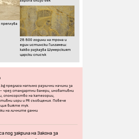
Европа близо век
 преплува
28 800 години на трона и
един истински Гилгамеш:
какво разказва Шумерският
царски списък
а
bg предлага напълно различни начини за
 – чрез стандартни банери, иновативни
, спонсорство на категории,
тивни игри и PR съобщения. Повече
ация
вижте тук
.
ки на личните данни
а под закрила на Закона за