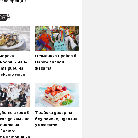
ърва среща е...
морски
Отмениха Прайда в
ности - най-
Париж заради
ите риби на
жегата
рското море
збито сърце в
7 райски десерта
гас до химн на
без печене, идеални
оните на
за жегите
вното:
та история на