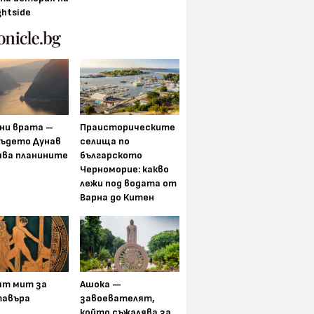
ghtside
ни врата –
Праисторическите
където Дунав
селища по
ява планините
българското
Черноморие: какво
лежи под водата от
Варна до Китен
ят мит за
Ашока —
авъра
завоевателят,
който съжалява за