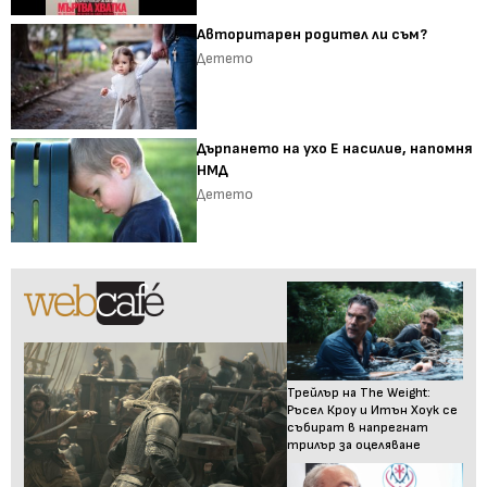
Авторитарен родител ли съм?
Детето
Дърпането на ухо Е насилие, напомня
НМД
Детето
Трейлър на The Weight:
Ръсел Кроу и Итън Хоук се
събират в напрегнат
трилър за оцеляване