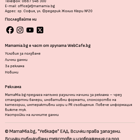
Телефон: 0887 548 300
E-mail: office[at]mamamia.bg
Адрес: гр. София, ул. Фредерик Жолио Кюри №20
Последвайте ни
Mamamia.bg е част от групата WebCafe.bg
Условия за ползване
Лични данни
За реклама
Новини
Реклама
MamaMia.bg предлага напълно различни начини за реклама – чрез
стандартни банери, иновативни формати, спонсорство на
категории, интерактивни игри и PR съобщения. Повече информация
вижте тук
.
Настройки на личните данни
© MamaMia.bg, "Уебкафе" ЕАД. Всички права запазени.
Всички публикувани текстове и изображения са под