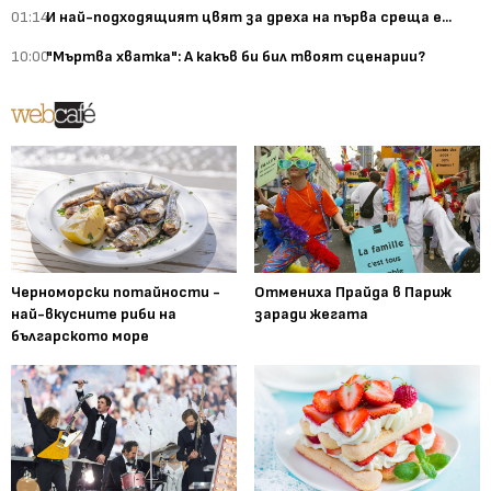
01:14
И най-подходящият цвят за дреха на първа среща е...
10:00
"Мъртва хватка": А какъв би бил твоят сценарии?
Черноморски потайности -
Отмениха Прайда в Париж
най-вкусните риби на
заради жегата
българското море