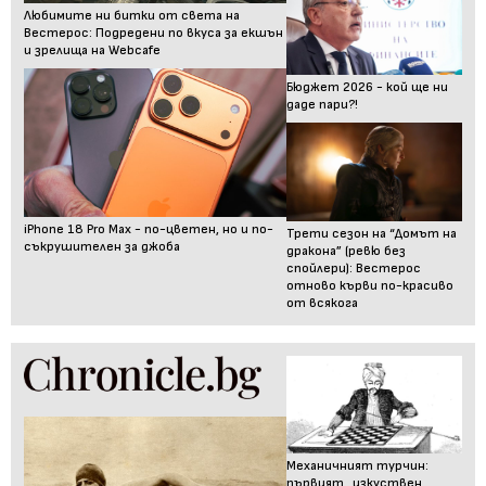
Любимите ни битки от света на
Вестерос: Подредени по вкуса за екшън
и зрелища на Webcafe
Бюджет 2026 - кой ще ни
даде пари?!
iPhone 18 Pro Max - по-цветен, но и по-
Трети сезон на “Домът на
съкрушителен за джоба
дракона” (ревю без
спойлери): Вестерос
отново кърви по-красиво
от всякога
Механичният турчин:
първият „изкуствен