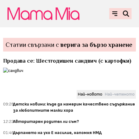
Статии свързани с
верига за бързо хранене
Продава се: Шестгодишен сандвич (с картофки)
Най-новото
Най-четеното
09:28
Детски новини: къде да намерим качествено съдържание
за любопитните малки хора
12:22
Авторитарен родител ли съм?
01:46
Дърпането на ухо Е насилие, напомня НМД