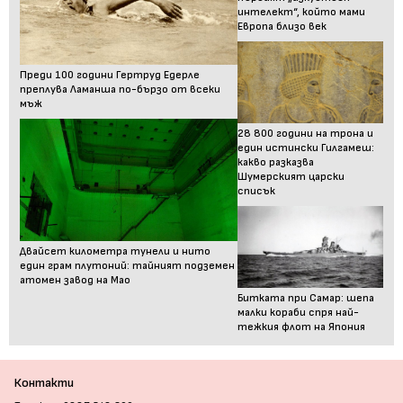
интелект“, който мами
Европа близо век
Преди 100 години Гертруд Едерле
преплува Ламанша по-бързо от всеки
мъж
28 800 години на трона и
един истински Гилгамеш:
какво разказва
Шумерският царски
списък
Двайсет километра тунели и нито
един грам плутоний: тайният подземен
атомен завод на Мао
Битката при Самар: шепа
малки кораби спря най-
тежкия флот на Япония
Контакти