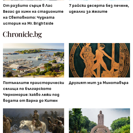
От разбито сърце в Лас
7 райски десерта без печене,
Вегас до химн на стадионите
идеални за жегите
на Световното: Чудната
история на Mr. Brightside
Потъналите праисторически
Другият мит за Минотавъра
селища по българското
Черноморие: какво лежи под
водата от Варна до Китен