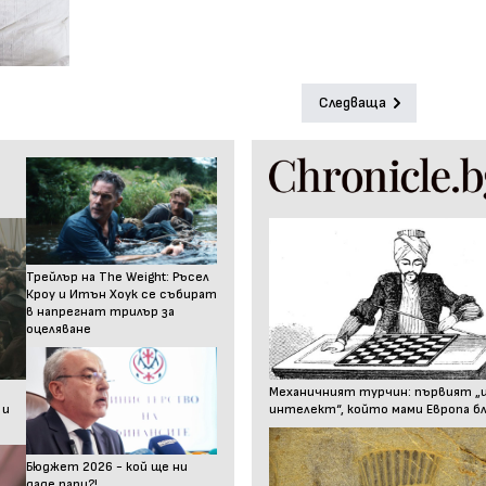
Следваща
Трейлър на The Weight: Ръсел
Кроу и Итън Хоук се събират
в напрегнат трилър за
оцеляване
Механичният турчин: първият „
 и
интелект“, който мами Европа бл
Бюджет 2026 - кой ще ни
даде пари?!