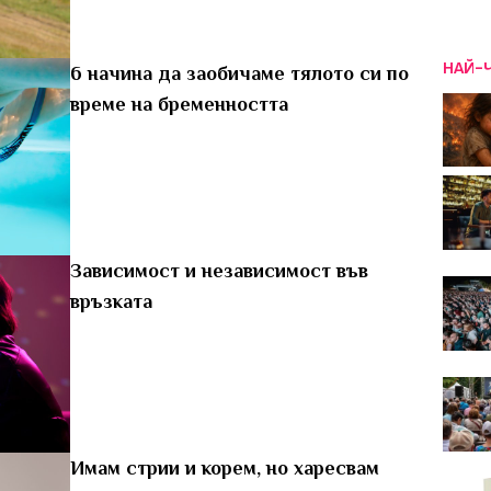
НАЙ-
6 начина да заобичаме тялото си по
време на бременността
Зависимост и независимост във
връзката
Имам стрии и корем, но харесвам