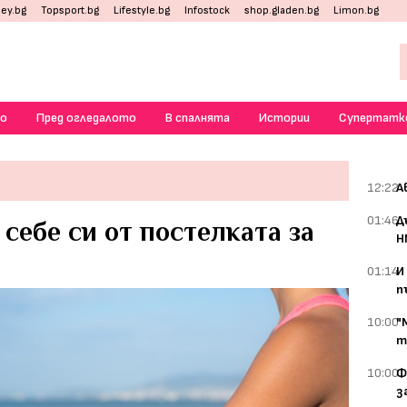
ey.bg
Topsport.bg
Lifestyle.bg
Infostock
shop.gladen.bg
Limon.bg
о
Пред огледалото
В спалнята
Истории
Супертатк
12:22
А
01:46
Д
 себе си от постелката за
Н
01:14
И
п
10:00
"
т
10:00
Ф
з