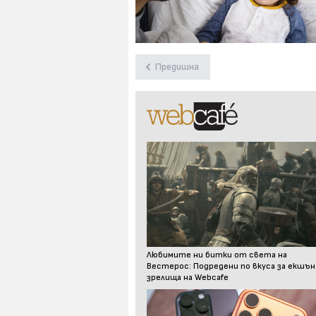
Предишна
Любимите ни битки от света на
Вестерос: Подредени по вкуса за екшън
зрелища на Webcafe