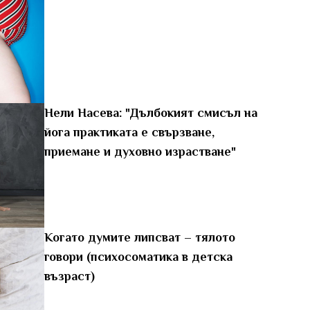
Нели Насева: "Дълбокият смисъл на
йога практиката е свързване,
приемане и духовно израстване"
Когато думите липсват – тялото
говори (психосоматика в детска
възраст)