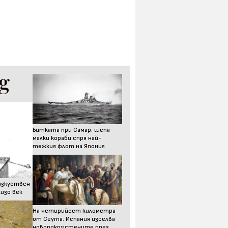
Битката при Самар: шепа
малки кораби спря най-
тежкия флот на Япония
изкуствен
изо век
На четирийсет километра
от Сеута: Испания изселва
новопокръстените през