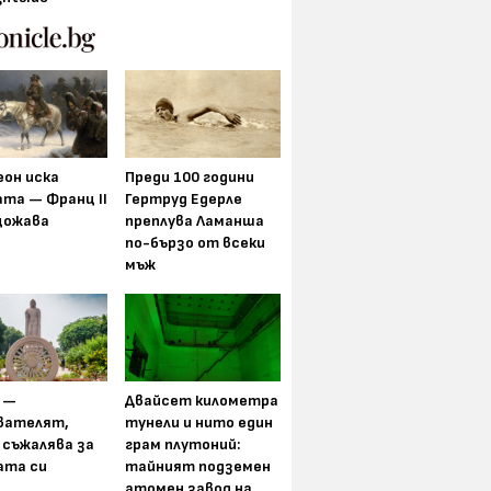
еон иска
Преди 100 години
та — Франц II
Гертруд Едерле
щожава
преплува Ламанша
по-бързо от всеки
мъж
 —
Двайсет километра
вателят,
тунели и нито един
 съжалява за
грам плутоний:
ата си
тайният подземен
атомен завод на