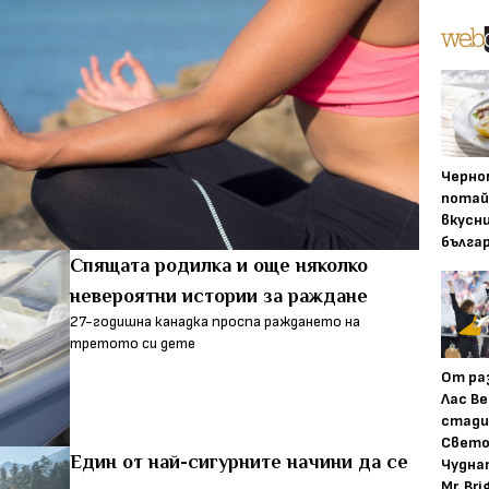
Черно
потай
вкусн
бълга
Спящата родилка и още няколко
невероятни истории за раждане
27-годишна канадка проспа раждането на
третото си дете
От ра
Лас Ве
стади
Свето
Един от най-сигурните начини да се
Чудна
Mr. Bri