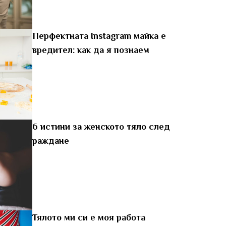
Перфектната Instagram майка е
вредител: как да я познаем
6 истини за женското тяло след
раждане
Тялото ми си е моя работа