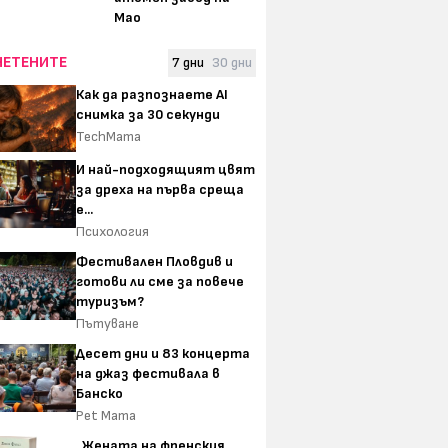
Мао
ЧЕТЕНИТЕ
7 дни
30 дни
Как да разпознаете AI
снимка за 30 секунди
TechMama
И най-подходящият цвят
за дреха на първа среща
е...
Психология
Фестивален Пловдив и
готови ли сме за повече
туризъм?
Пътуване
Десет дни и 83 концерта
на джаз фестивала в
Банско
Pet Mama
„Жената на френския