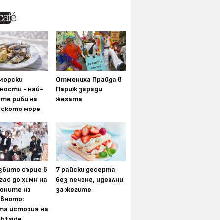
морски
Отмениха Прайда в
ности - най-
Париж заради
ите риби на
жегата
рското море
збито сърце в
7 райски десерта
гас до химн на
без печене, идеални
оните на
за жегите
вното:
та история на
ghtside