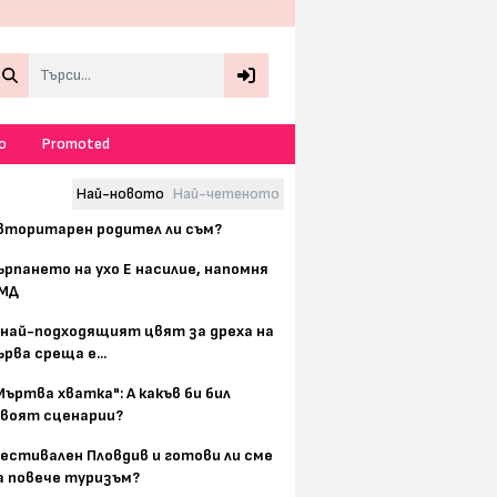
Search
о
Promoted
Най-новото
Най-четеното
вторитарен родител ли съм?
ърпането на ухо Е насилие, напомня
МД
 най-подходящият цвят за дреха на
ърва среща е...
Мъртва хватка": А какъв би бил
воят сценарии?
естивален Пловдив и готови ли сме
а повече туризъм?