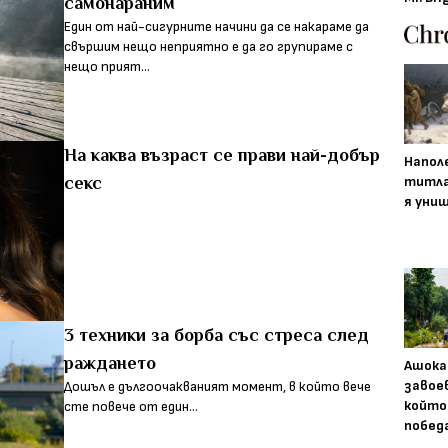
самонараним
Един от най-сигурните начини да се накараме да
свършим нещо неприятно е да го групираме с
нещо прият...
На каква възраст се прави най-добър
Напол
титла
секс
я уни
3 техники за борба със стреса след
раждането
Ашока
завое
Дошъл е дългоочакваният момент, в който вече
който
сте повече от един...
побед