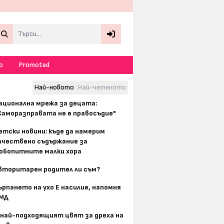
Search
о
Promoted
Най-новото
Най-четеното
ационална мрежа за децата:
Саморазправата не е правосъдие"
етски новини: къде да намерим
ачествено съдържание за
юбопитните малки хора
вторитарен родител ли съм?
ърпането на ухо Е насилие, напомня
МД
 най-подходящият цвят за дреха на