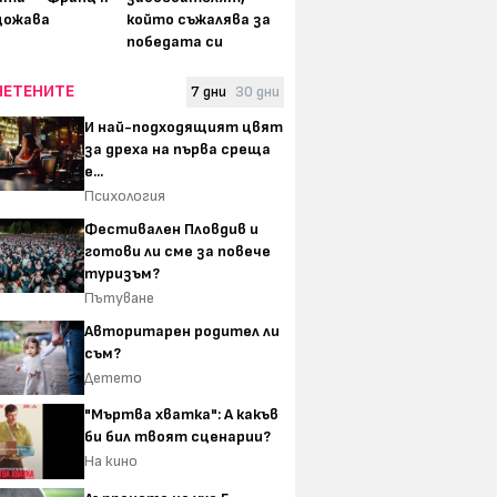
щожава
който съжалява за
победата си
ЧЕТЕНИТЕ
7 дни
30 дни
И най-подходящият цвят
за дреха на първа среща
е...
Психология
Фестивален Пловдив и
готови ли сме за повече
туризъм?
Пътуване
Авторитарен родител ли
съм?
Детето
"Мъртва хватка": А какъв
би бил твоят сценарии?
На кино