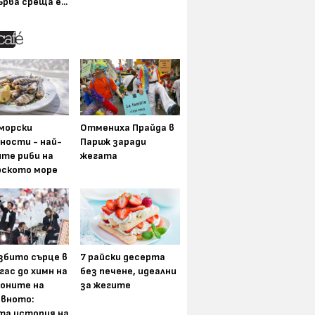
ърва среща е...
морски
Отмениха Прайда в
ности - най-
Париж заради
ите риби на
жегата
рското море
збито сърце в
7 райски десерта
гас до химн на
без печене, идеални
оните на
за жегите
вното:
та история на