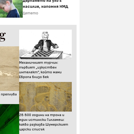
Дърпането на ухо Е
насилие, напомня НМД
Детето
Механичният турчин:
първият „изкуствен
интелект“, който мами
Европа близо век
 преплува
28 800 години на трона и
един истински Гилгамеш:
какво разказва Шумерският
царски списък