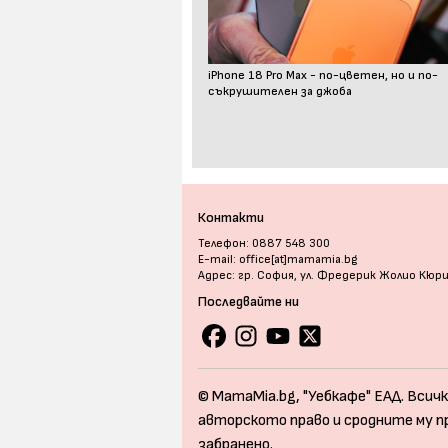
iPhone 18 Pro Max - по-цветен, но и по-
съкрушителен за джоба
Контакти
Телефон: 0887 548 300
E-mail: office[at]mamamia.bg
Адрес: гр. София, ул. Фредерик Жолио Кюр
Последвайте ни
© MamaMia.bg, "Уебкафе" ЕАД. Всичк
авторското право и сродните му п
забранено.