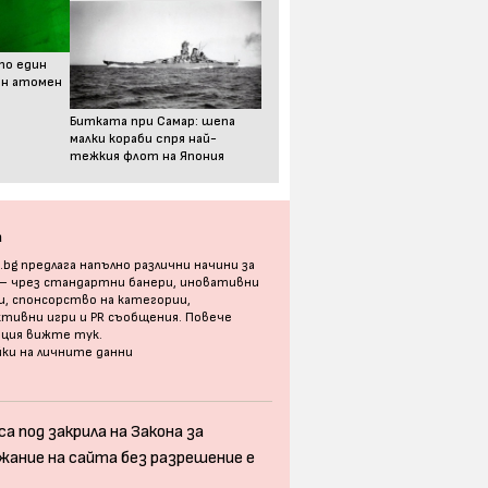
то един
ен атомен
Битката при Самар: шепа
малки кораби спря най-
тежкия флот на Япония
а
bg предлага напълно различни начини за
 – чрез стандартни банери, иновативни
, спонсорство на категории,
тивни игри и PR съобщения. Повече
ация
вижте тук
.
ки на личните данни
а под закрила на Закона за
жание на сайта без разрешение е