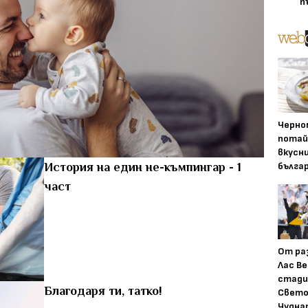
п
Черно
потай
вкусн
бълга
История на един не-къмпингар - 1
част
От ра
Лас Ве
стади
Благодаря ти, татко!
Свето
Чудна