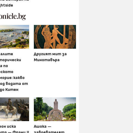
ghtside
алите
Другият мит за
торически
Минотавъра
а по
рското
морие: какво
под водата от
 до Китен
еон иска
Ашока —
та — Франц II
завоевателят,