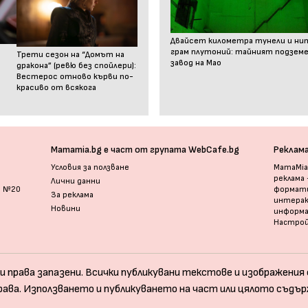
Двайсет километра тунели и ни
грам плутоний: тайният подзем
Трети сезон на “Домът на
завод на Мао
дракона” (ревю без спойлери):
Вестерос отново кърви по-
красиво от всякога
Mamamia.bg е част от групата WebCafe.bg
Реклам
Условия за ползване
MamaMia.
реклама
Лични данни
и №20
формати
За реклама
интерак
Новини
информ
Настрой
и права запазени. Всички публикувани текстове и изображения с
рава. Използването и публикуването на част или цялото съдър