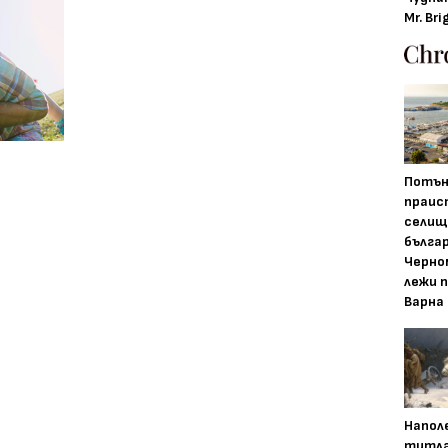
Mr. Bri
Потън
праис
селищ
бълга
Черно
лежи 
Варна
Напол
титла