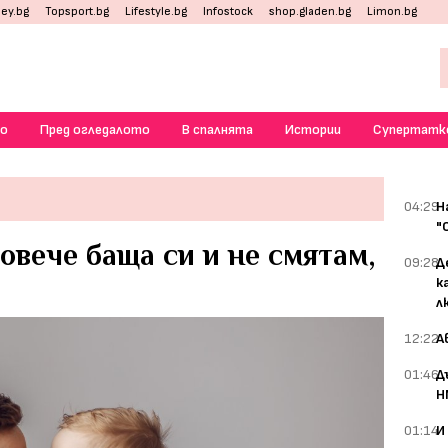
ey.bg
Topsport.bg
Lifestyle.bg
Infostock
shop.gladen.bg
Limon.bg
о
Пред огледалото
В спалнята
Истории
Супертатк
04:29
Н
"
овече баща си и не смятам,
09:28
Д
к
л
12:22
А
01:46
Д
Н
01:14
И