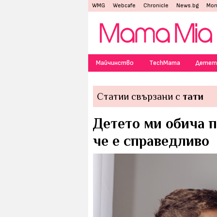
WMG
Webcafe
Chronicle
News.bg
Mon
Майчинство
TechMama
Детет
Статии свързани с
тати
Детето ми обича п
че е справедливо