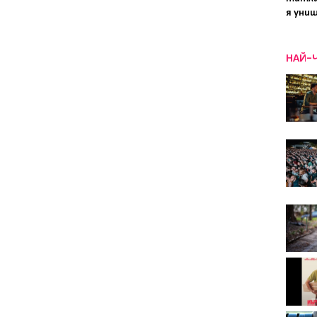
я уни
НАЙ-