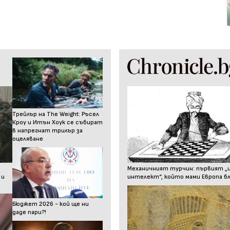
Трейлър на The Weight: Ръсел
Кроу и Итън Хоук се събират
в напрегнат трилър за
оцеляване
Механичният турчин: първият „
 и
интелект“, който мами Европа бл
Бюджет 2026 - кой ще ни
даде пари?!