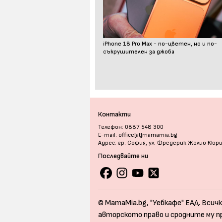
iPhone 18 Pro Max - по-цветен, но и по-
съкрушителен за джоба
Контакти
Телефон: 0887 548 300
E-mail: office[at]mamamia.bg
Адрес: гр. София, ул. Фредерик Жолио Кюр
Последвайте ни
© MamaMia.bg, "Уебкафе" ЕАД. Всичк
авторското право и сродните му п