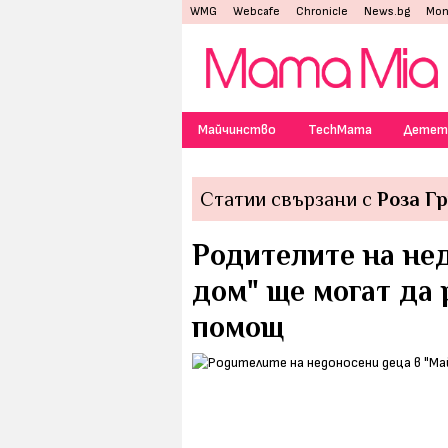
WMG
Webcafe
Chronicle
News.bg
Mon
Майчинство
TechMama
Детет
Статии свързани с
Роза Г
Родителите на не
дом" ще могат да 
помощ