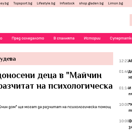
ey.bg
Topsport.bg
Lifestyle.bg
Infostock
shop.gladen.bg
Limon.bg
о
Пред огледалото
В спалнята
Истории
Супертатк
рудева
12:22
А
01:46
Д
доносени деца в "Майчин
Н
разчитат на психологическа
01:14
И
п
10:00
"
т
10:00
Ф
з