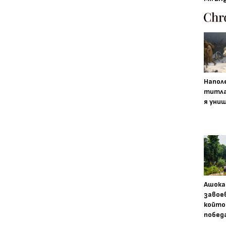
Напол
титла
я уни
Ашока
завое
който
побед