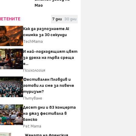
Мао
ЧЕТЕНИТЕ
7 дни
30 дни
Как да разпознаете AI
снимка за 30 секунди
TechMama
И най-подходящият цвят
за дреха на първа среща
е...
Психология
Фестивален Пловдив и
готови ли сме за повече
туризъм?
Пътуване
Десет дни и 83 концерта
на джаз фестивала в
Банско
Pet Mama
„Жената на френския