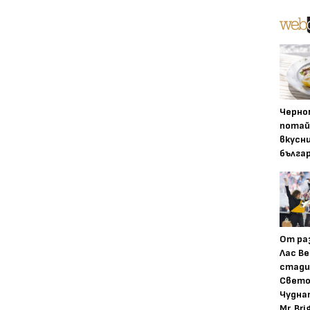
Черно
потай
вкусн
бълга
От ра
Лас Ве
стади
Свето
Чудна
Mr. Bri