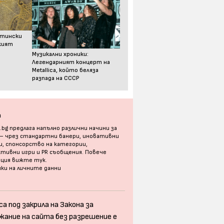
стински
ският
Музикални хроники:
Легендарният концерт на
Metallica, който беляза
разпада на СССР
а
bg предлага напълно различни начини за
 – чрез стандартни банери, иновативни
, спонсорство на категории,
тивни игри и PR съобщения. Повече
ация
вижте тук
.
ки на личните данни
а под закрила на Закона за
жание на сайта без разрешение е