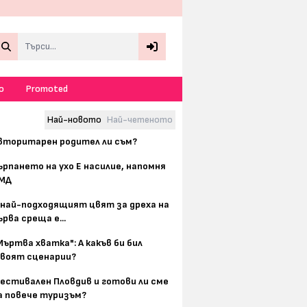
Search
о
Promoted
Най-новото
Най-четеното
вторитарен родител ли съм?
ърпането на ухо Е насилие, напомня
МД
 най-подходящият цвят за дреха на
ърва среща е...
Мъртва хватка": А какъв би бил
воят сценарии?
естивален Пловдив и готови ли сме
а повече туризъм?