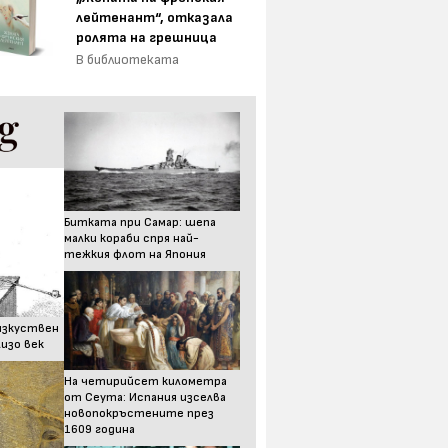
лейтенант“, отказала
ролята на грешница
В библиотеката
Битката при Самар: шепа
малки кораби спря най-
тежкия флот на Япония
изкуствен
изо век
На четирийсет километра
от Сеута: Испания изселва
новопокръстените през
1609 година