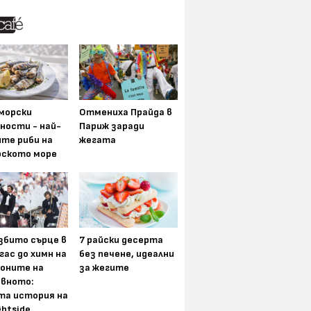
морски
Отмениха Прайда в
ности - най-
Париж заради
ите риби на
жегата
рското море
збито сърце в
7 райски десерта
гас до химн на
без печене, идеални
оните на
за жегите
вното:
та история на
ghtside