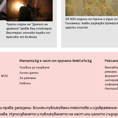
28 800 години на трона и един и
Гилгамеш: какво разказва Шумер
Трети сезон на “Домът на
царски списък
дракона” (ревю без спойлери):
Вестерос отново кърви по-
красиво от всякога
Mamamia.bg е част от групата WebCafe.bg
Реклам
Условия за ползване
MamaMia.
реклама
Лични данни
и №20
формати
За реклама
интерак
Новини
информ
Настрой
и права запазени. Всички публикувани текстове и изображения с
рава. Използването и публикуването на част или цялото съдър