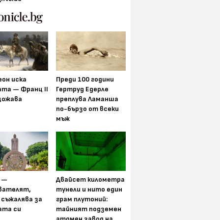
еон иска
Преди 100 години
та — Франц II
Гертруд Едерле
щожава
преплува Ламанша
по-бързо от всеки
мъж
 —
Двайсет километра
вателят,
тунели и нито един
 съжалява за
грам плутоний:
ата си
тайният подземен
атомен завод на