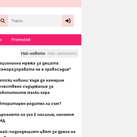
Search
о
Promoted
Най-новото
Най-четеното
ационална мрежа за децата:
Саморазправата не е правосъдие"
етски новини: къде да намерим
ачествено съдържание за
юбопитните малки хора
вторитарен родител ли съм?
ърпането на ухо Е насилие, напомня
МД
 най-подходящият цвят за дреха на