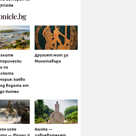
ghtside
алите
Другият мит за
торически
Минотавъра
а по
рското
морие: какво
под водата от
 до Китен
еон иска
Ашока —
та — Франц II
завоевателят,