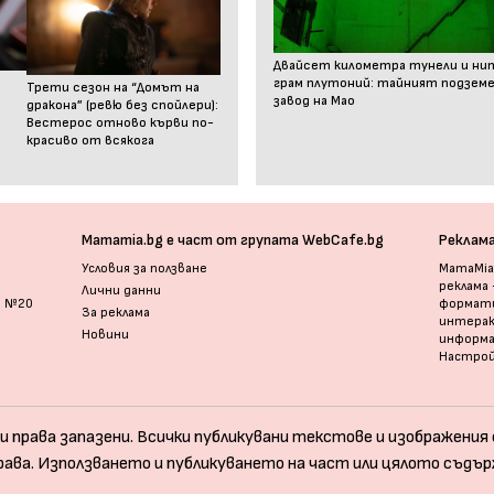
Двайсет километра тунели и ни
грам плутоний: тайният подзем
Трети сезон на “Домът на
завод на Мао
дракона” (ревю без спойлери):
Вестерос отново кърви по-
красиво от всякога
Mamamia.bg е част от групата WebCafe.bg
Реклам
Условия за ползване
MamaMia.
реклама
Лични данни
и №20
формати
За реклама
интерак
Новини
информ
Настрой
и права запазени. Всички публикувани текстове и изображения с
рава. Използването и публикуването на част или цялото съдър