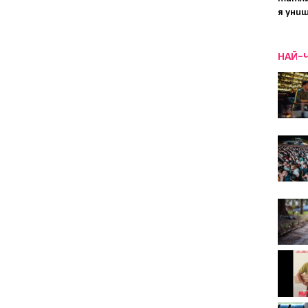
я уни
НАЙ-