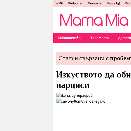
WMG
Webcafe
Chronicle
News.bg
Mon
Майчинство
TechMama
Детет
Статии свързани с
пробем
Изкуството да оби
нарциси