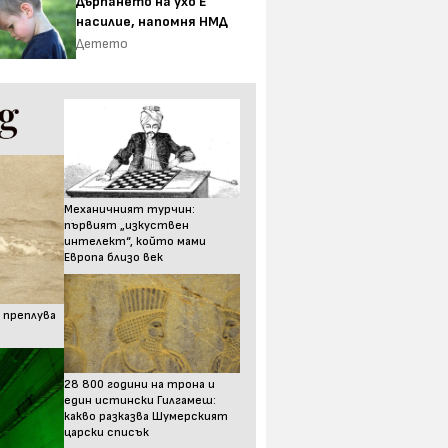
Дърпането на ухо Е
насилие, напомня НМД
Детето
Механичният турчин:
първият „изкуствен
интелект“, който мами
Европа близо век
 преплува
28 800 години на трона и
един истински Гилгамеш:
какво разказва Шумерският
царски списък