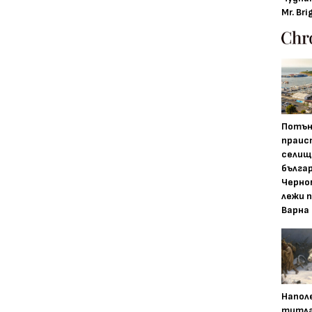
Mr. Bri
Потън
праис
селищ
бълга
Черно
лежи 
Варна
Напол
титла