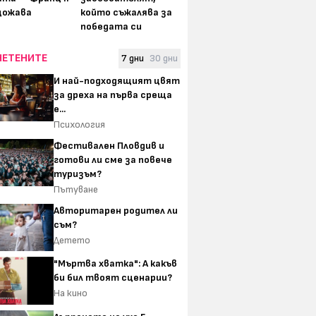
щожава
който съжалява за
победата си
ЧЕТЕНИТЕ
7 дни
30 дни
И най-подходящият цвят
за дреха на първа среща
е...
Психология
Фестивален Пловдив и
готови ли сме за повече
туризъм?
Пътуване
Авторитарен родител ли
съм?
Детето
"Мъртва хватка": А какъв
би бил твоят сценарии?
На кино