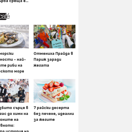
ърва среща е...
морски
Отмениха Прайда в
ности - най-
Париж заради
ите риби на
жегата
рското море
збито сърце в
7 райски десерта
гас до химн на
без печене, идеални
оните на
за жегите
вното:
та история на