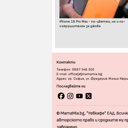
iPhone 18 Pro Max - по-цветен, но и по-
съкрушителен за джоба
Контакти
Телефон: 0887 548 300
E-mail: office[at]mamamia.bg
Адрес: гр. София, ул. Фредерик Жолио Кюр
Последвайте ни
© MamaMia.bg, "Уебкафе" ЕАД. Всичк
авторското право и сродните му п
забранено.