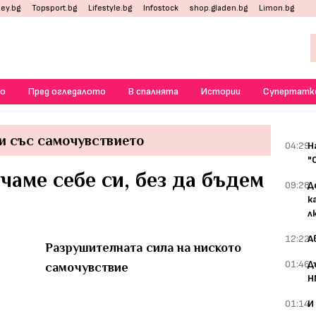
ey.bg
Topsport.bg
Lifestyle.bg
Infostock
shop.gladen.bg
Limon.bg
о
Пред огледалото
В спалнята
Истории
Супертатк
и със самочувствието
04:29
Н
"
чаме себе си, без да бъдем
09:28
Д
к
л
12:22
А
Разрушителната сила на ниското
01:46
Д
самочувствие
Н
01:14
И