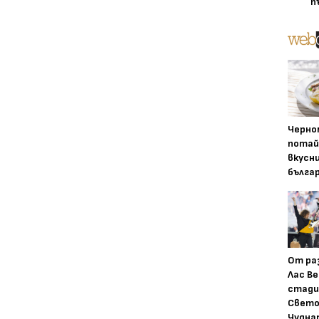
п
Черно
потай
вкусн
бълга
От ра
Лас Ве
стади
Свето
Чудна