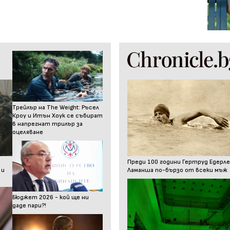
Трейлър на The Weight: Ръсел
Кроу и Итън Хоук се събират
в напрегнат трилър за
оцеляване
Преди 100 години Гертруд Едерле
 и
Ламанша по-бързо от всеки мъж
Бюджет 2026 - кой ще ни
даде пари?!