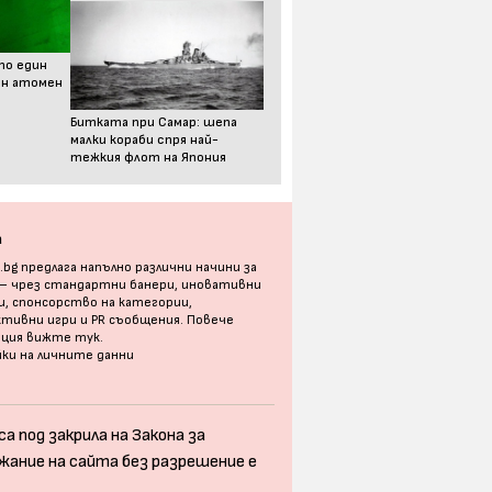
то един
ен атомен
Битката при Самар: шепа
малки кораби спря най-
тежкия флот на Япония
а
bg предлага напълно различни начини за
 – чрез стандартни банери, иновативни
, спонсорство на категории,
тивни игри и PR съобщения. Повече
ация
вижте тук
.
ки на личните данни
а под закрила на Закона за
жание на сайта без разрешение е