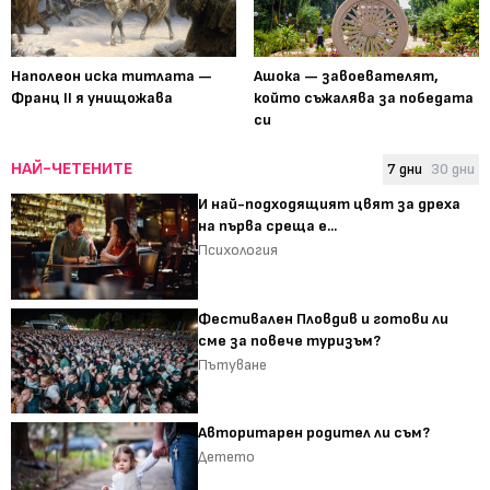
Наполеон иска титлата —
Ашока — завоевателят,
Франц II я унищожава
който съжалява за победата
си
НАЙ-ЧЕТЕНИТЕ
7 дни
30 дни
И най-подходящият цвят за дреха
на първа среща е...
Психология
Фестивален Пловдив и готови ли
сме за повече туризъм?
Пътуване
Авторитарен родител ли съм?
Детето