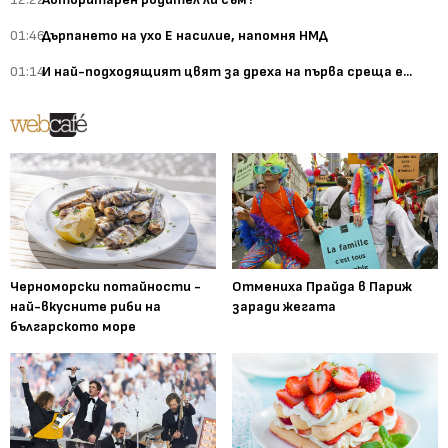
01:46
Дърпането на ухо Е насилие, напомня НМД
01:14
И най-подходящият цвят за дреха на първа среща е...
Черноморски потайности -
Отмениха Прайда в Париж
най-вкусните риби на
заради жегата
българското море