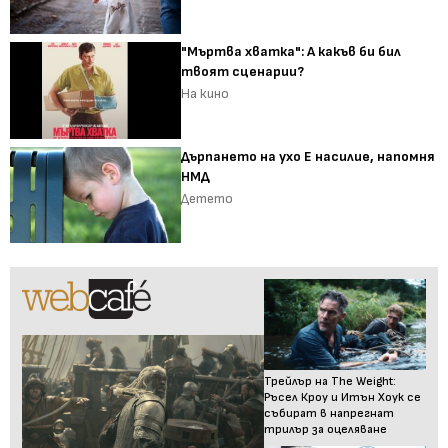
"Мъртва хватка": А какъв би бил
твоят сценарии?
На кино
Дърпането на ухо Е насилие, напомня
НМД
Детето
Трейлър на The Weight:
Ръсел Кроу и Итън Хоук се
събират в напрегнат
трилър за оцеляване