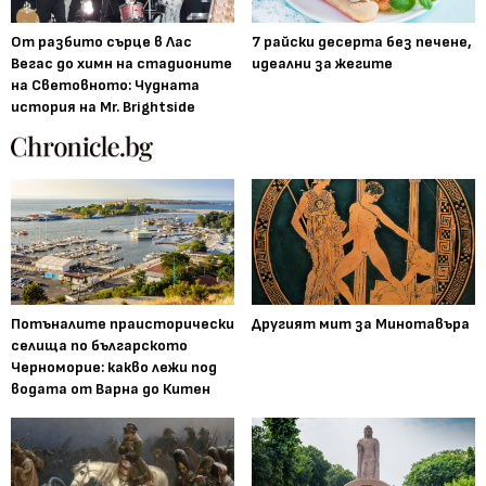
От разбито сърце в Лас
7 райски десерта без печене,
Вегас до химн на стадионите
идеални за жегите
на Световното: Чудната
история на Mr. Brightside
Потъналите праисторически
Другият мит за Минотавъра
селища по българското
Черноморие: какво лежи под
водата от Варна до Китен