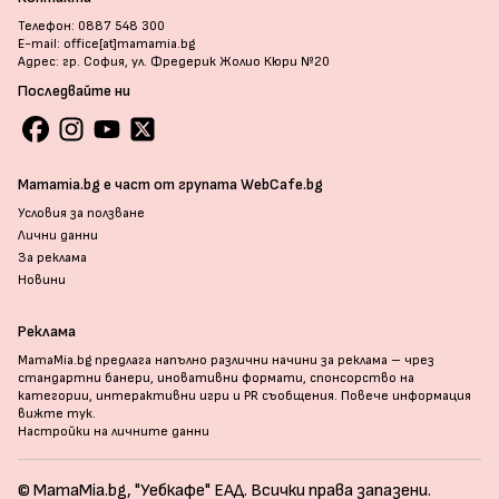
Телефон: 0887 548 300
E-mail: office[at]mamamia.bg
Адрес: гр. София, ул. Фредерик Жолио Кюри №20
Последвайте ни
Mamamia.bg е част от групата WebCafe.bg
Условия за ползване
Лични данни
За реклама
Новини
Реклама
MamaMia.bg предлага напълно различни начини за реклама – чрез
стандартни банери, иновативни формати, спонсорство на
категории, интерактивни игри и PR съобщения. Повече информация
вижте тук
.
Настройки на личните данни
© MamaMia.bg, "Уебкафе" ЕАД. Всички права запазени.