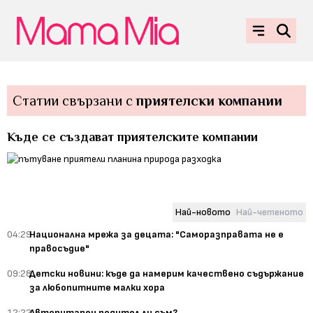
Статии свързани с
приятелски компании
Къде се създават приятелските компании
Най-новото
Най-четеното
04:29
Национална мрежа за децата: "Саморазправата не е
правосъдие"
09:28
Детски новини: къде да намерим качествено съдържание
за любопитните малки хора
12:22
Авторитарен родител ли съм?