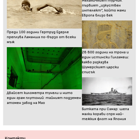
Механичният турчин:
първият „изкуствен
интелект“, който мами
Европа близо век
Преди 100 години Гертруд Едерле
преплува Ламанша по-бързо от всеки
мъж
28 800 години на трона и
един истински Гилгамеш:
какво разказва
Шумерският царски
списък
Двайсет километра тунели и нито
един грам плутоний: тайният подземен
атомен завод на Мао
Битката при Самар: шепа
малки кораби спря най-
тежкия флот на Япония
Контакти