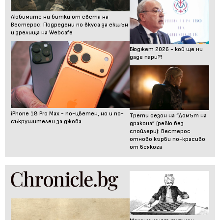
Любимите ни битки от света на
Вестерос: Подредени по вкуса за екшън
и зрелища на Webcafe
Бюджет 2026 - кой ще ни
даде пари?!
iPhone 18 Pro Max - по-цветен, но и по-
Трети сезон на “Домът на
съкрушителен за джоба
дракона” (ревю без
спойлери): Вестерос
отново кърви по-красиво
от всякога