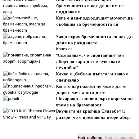
бременността и как да не им се
поддаваме
Кога е най-подходящият момент да
съобщим за бременността си
Защо скрих бременността си чак до
деня на раждането
Криех се
"Съжалявам, че спонтанният ми
аборт ви кара да се чувствате
неудобно"
Какво е „бебе на дъгата“ и защо е
специално
Когато партньорът не може да те
дари с мечтаното дете
Шокиращо - пчелин върху корема по
време на бременност
Внучката на кралица Елизабет II
разкри, че е преживяла втори аборт
Най-новото
Най-четеното