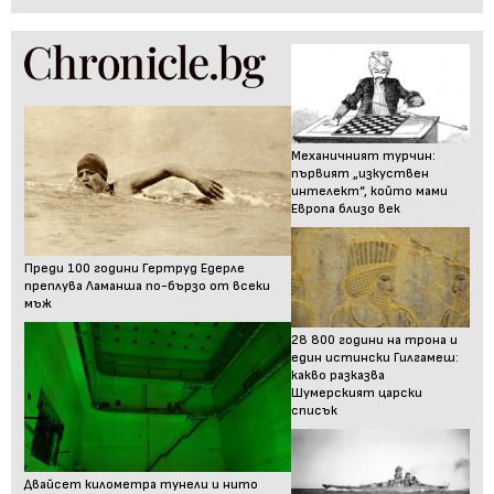
Механичният турчин:
първият „изкуствен
интелект“, който мами
Европа близо век
Преди 100 години Гертруд Едерле
преплува Ламанша по-бързо от всеки
мъж
28 800 години на трона и
един истински Гилгамеш:
какво разказва
Шумерският царски
списък
Двайсет километра тунели и нито