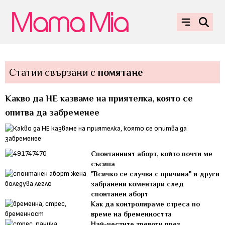
Статии свързани с
помятане
Какво да НЕ казваме на приятелка, която се
опитва да забременее
Спонтанният аборт, който почти ме
съсипа
"Всичко се случва с причина" и други
забранени коментари след
спонтанен аборт
Как да контролираме стреса по
време на бременността
Най-честите тревоги през