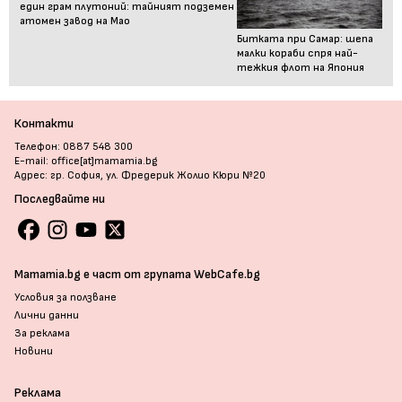
един грам плутоний: тайният подземен
атомен завод на Мао
Битката при Самар: шепа
малки кораби спря най-
тежкия флот на Япония
Контакти
Телефон: 0887 548 300
E-mail: office[at]mamamia.bg
Адрес: гр. София, ул. Фредерик Жолио Кюри №20
Последвайте ни
Mamamia.bg е част от групата WebCafe.bg
Условия за ползване
Лични данни
За реклама
Новини
Реклама