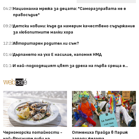
04:29
Национална мрежа за децата: "Саморазправата не е
правосъдие"
09:28
Детски новини: къде да намерим качествено съдържание
за любопитните малки хора
12:22
Авторитарен родител ли съм?
01:46
Дърпането на ухо Е насилие, напомня НМД
01:14
И най-подходящият цвят за дреха на първа среща е...
Черноморски потайности -
Отмениха Прайда в Париж
най-вкусните риби на
заради жегата