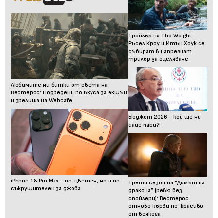
Трейлър на The Weight:
Ръсел Кроу и Итън Хоук се
събират в напрегнат
трилър за оцеляване
Любимите ни битки от света на
Вестерос: Подредени по вкуса за екшън
и зрелища на Webcafe
Бюджет 2026 - кой ще ни
даде пари?!
iPhone 18 Pro Max - по-цветен, но и по-
Трети сезон на “Домът на
съкрушителен за джоба
дракона” (ревю без
спойлери): Вестерос
отново кърви по-красиво
от всякога