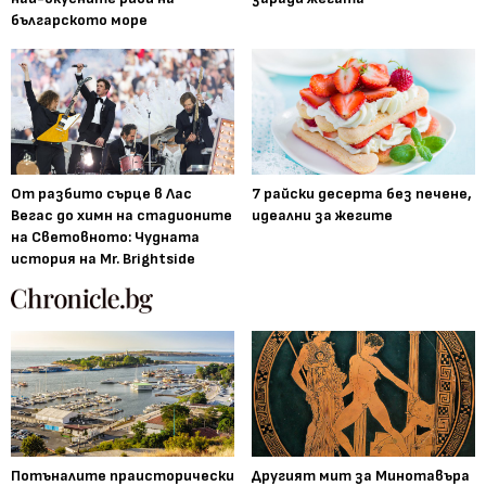
българското море
От разбито сърце в Лас
7 райски десерта без печене,
Вегас до химн на стадионите
идеални за жегите
на Световното: Чудната
история на Mr. Brightside
Потъналите праисторически
Другият мит за Минотавъра