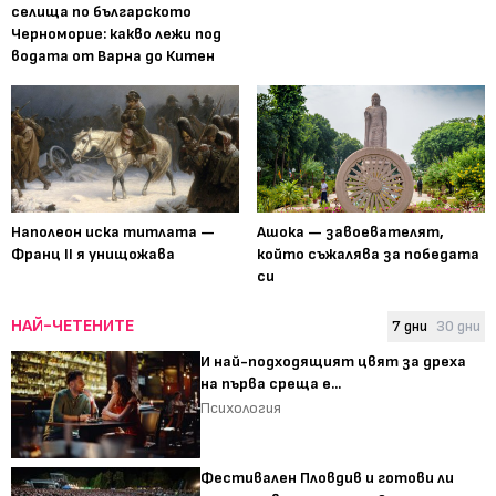
селища по българското
Черноморие: какво лежи под
водата от Варна до Китен
Наполеон иска титлата —
Ашока — завоевателят,
Франц II я унищожава
който съжалява за победата
си
НАЙ-ЧЕТЕНИТЕ
7 дни
30 дни
И най-подходящият цвят за дреха
на първа среща е...
Психология
Фестивален Пловдив и готови ли