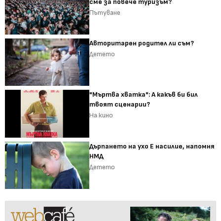
сме за повече туризъм?
Пътуване
Авторитарен родител ли съм?
Детето
"Мъртва хватка": А какъв би бил
твоят сценарии?
На кино
Дърпането на ухо Е насилие, напомня
НМД
Детето