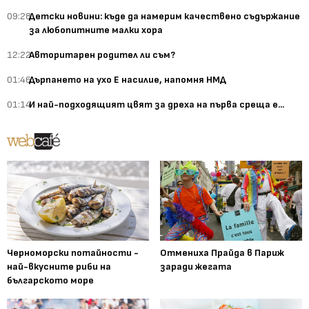
09:28
Детски новини: къде да намерим качествено съдържание
за любопитните малки хора
12:22
Авторитарен родител ли съм?
01:46
Дърпането на ухо Е насилие, напомня НМД
01:14
И най-подходящият цвят за дреха на първа среща е...
Черноморски потайности -
Отмениха Прайда в Париж
най-вкусните риби на
заради жегата
българското море