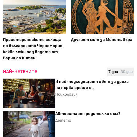
Праисторическите селища
Другият мит за Минотавъра
по българското Черноморие:
какво лежи под водата от
Варна до Китен
НАЙ-ЧЕТЕНИТЕ
7 дни
30 дни
И най-подходящият цвят за дреха
на първа среща е...
Психология
Авторитарен родител ли съм?
Детето