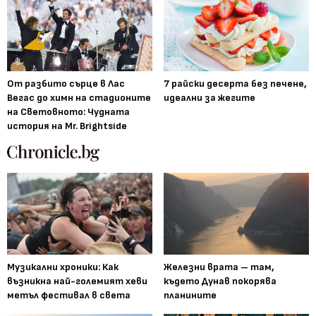
От разбито сърце в Лас
7 райски десерта без печене,
Вегас до химн на стадионите
идеални за жегите
на Световното: Чудната
история на Mr. Brightside
Музикални хроники: Как
Железни врата – там,
възникна най-големият хеви
където Дунав покорява
метъл фестивал в света
планините