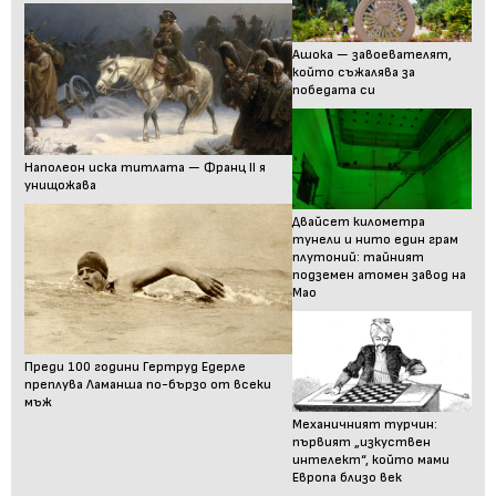
Ашока — завоевателят,
който съжалява за
победата си
Наполеон иска титлата — Франц II я
унищожава
Двайсет километра
тунели и нито един грам
плутоний: тайният
подземен атомен завод на
Мао
Преди 100 години Гертруд Едерле
преплува Ламанша по-бързо от всеки
мъж
Механичният турчин:
първият „изкуствен
интелект“, който мами
Европа близо век