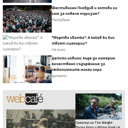
Фестивален Пловдив и готови ли
сме за повече туризъм?
Пътуване
"Мъртва хватка": А какъв би бил
твоят сценарии?
На кино
Детски новини: къде да намерим
качествено съдържание за
любопитните малки хора
Детето
Трейлър на The Weight:
Ръсел Кроу и Итън Хоук се