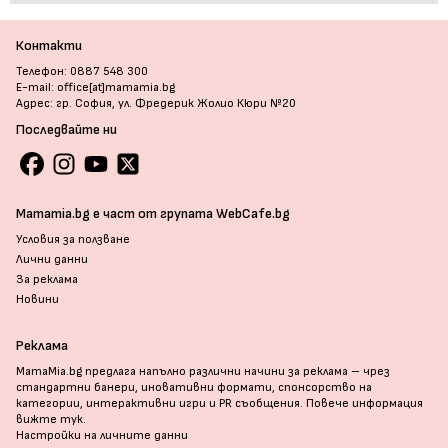
Контакти
Телефон: 0887 548 300
E-mail: office[at]mamamia.bg
Адрес: гр. София, ул. Фредерик Жолио Кюри №20
Последвайте ни
Mamamia.bg е част от групата WebCafe.bg
Условия за ползване
Лични данни
За реклама
Новини
Реклама
MamaMia.bg предлага напълно различни начини за реклама – чрез
стандартни банери, иновативни формати, спонсорство на
категории, интерактивни игри и PR съобщения. Повече информация
вижте тук
.
Настройки на личните данни