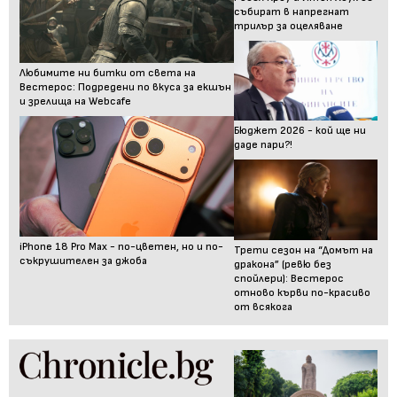
събират в напрегнат
трилър за оцеляване
Любимите ни битки от света на
Вестерос: Подредени по вкуса за екшън
и зрелища на Webcafe
Бюджет 2026 - кой ще ни
даде пари?!
iPhone 18 Pro Max - по-цветен, но и по-
Трети сезон на “Домът на
съкрушителен за джоба
дракона” (ревю без
спойлери): Вестерос
отново кърви по-красиво
от всякога