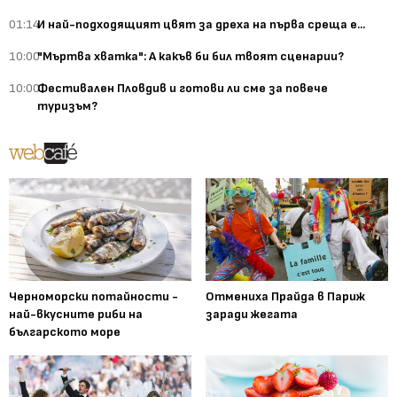
01:14
И най-подходящият цвят за дреха на първа среща е...
10:00
"Мъртва хватка": А какъв би бил твоят сценарии?
10:00
Фестивален Пловдив и готови ли сме за повече
туризъм?
Черноморски потайности -
Отмениха Прайда в Париж
най-вкусните риби на
заради жегата
българското море