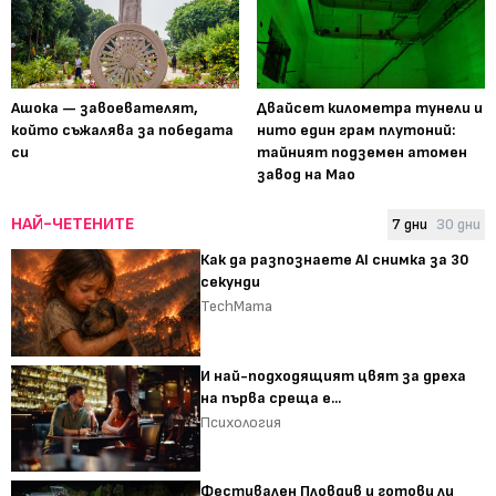
Ашока — завоевателят,
Двайсет километра тунели и
който съжалява за победата
нито един грам плутоний:
си
тайният подземен атомен
завод на Мао
НАЙ-ЧЕТЕНИТЕ
7 дни
30 дни
Как да разпознаете AI снимка за 30
секунди
TechMama
И най-подходящият цвят за дреха
на първа среща е...
Психология
Фестивален Пловдив и готови ли