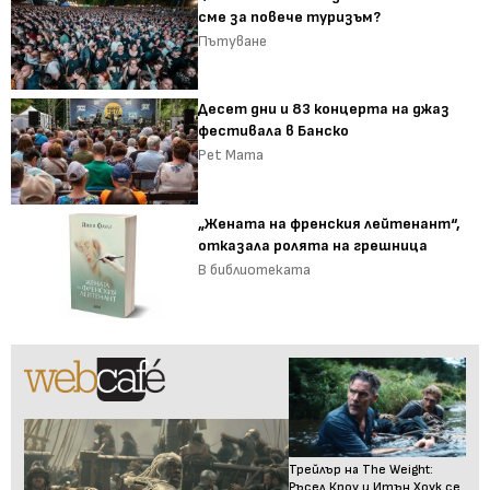
сме за повече туризъм?
Пътуване
Десет дни и 83 концерта на джаз
фестивала в Банско
Pet Mama
„Жената на френския лейтенант“,
отказала ролята на грешница
В библиотеката
Трейлър на The Weight:
Ръсел Кроу и Итън Хоук се