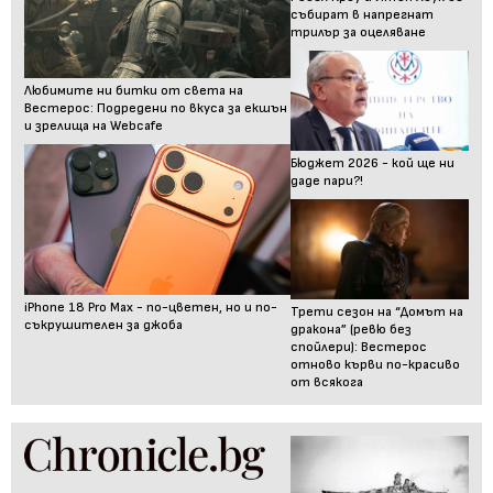
събират в напрегнат
трилър за оцеляване
Любимите ни битки от света на
Вестерос: Подредени по вкуса за екшън
и зрелища на Webcafe
Бюджет 2026 - кой ще ни
даде пари?!
iPhone 18 Pro Max - по-цветен, но и по-
Трети сезон на “Домът на
съкрушителен за джоба
дракона” (ревю без
спойлери): Вестерос
отново кърви по-красиво
от всякога