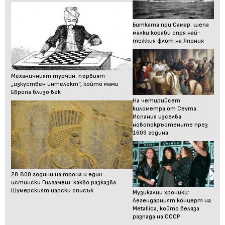
Битката при Самар: шепа
малки кораби спря най-
тежкия флот на Япония
Механичният турчин: първият
„изкуствен интелект“, който мами
Европа близо век
На четирийсет
километра от Сеута:
Испания изселва
новопокръстените през
1609 година
28 800 години на трона и един
истински Гилгамеш: какво разказва
Шумерският царски списък
Музикални хроники:
Легендарният концерт на
Metallica, който беляза
разпада на СССР