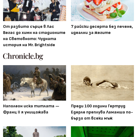
От разбито сърце в Лас
7 райски десерта без печене,
Вегас до химн на стадионите
идеални за жегите
на Световното: Чудната
история на Mr. Brightside
Наполеон иска титлата —
Преди 100 години Гертруд
Франц II я унищожава
Едерле преплува Ламанша по-
бързо от всеки мъж