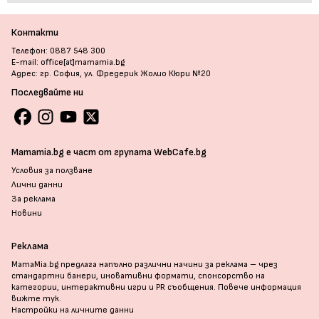
Контакти
Телефон: 0887 548 300
E-mail: office[at]mamamia.bg
Адрес: гр. София, ул. Фредерик Жолио Кюри №20
Последвайте ни
Mamamia.bg е част от групата WebCafe.bg
Условия за ползване
Лични данни
За реклама
Новини
Реклама
MamaMia.bg предлага напълно различни начини за реклама – чрез
стандартни банери, иновативни формати, спонсорство на
категории, интерактивни игри и PR съобщения. Повече информация
вижте тук
.
Настройки на личните данни