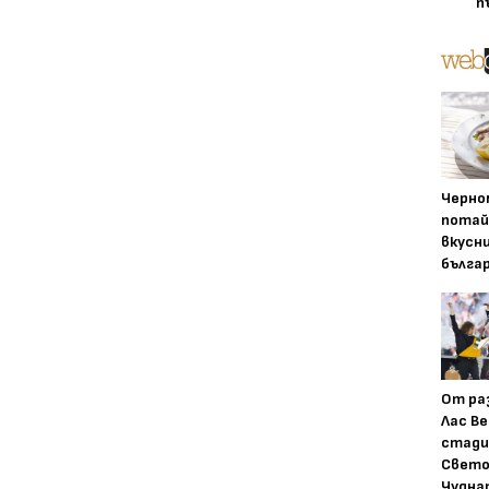
п
Черно
потай
вкусн
бълга
От ра
Лас Ве
стади
Свето
Чудна