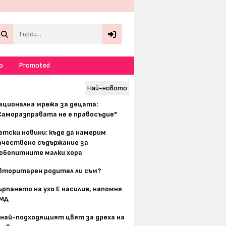
Search
о
Promoted
Най-новото
ационална мрежа за децата:
Саморазправата не е правосъдие"
етски новини: къде да намерим
ачествено съдържание за
юбопитните малки хора
вторитарен родител ли съм?
ърпането на ухо Е насилие, напомня
МД
 най-подходящият цвят за дреха на