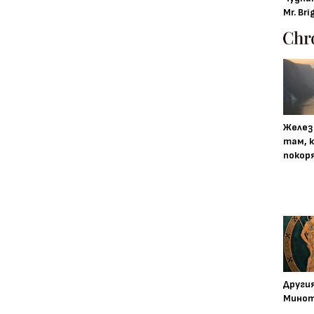
Mr. Bri
Желез
там, 
покор
Други
Минот