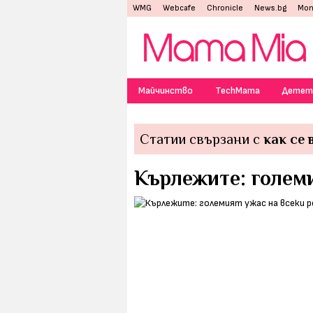
WMG
Webcafe
Chronicle
News.bg
Mon
Майчинство
TechMama
Детет
Статии свързани с
как се
Кърлежите: големи