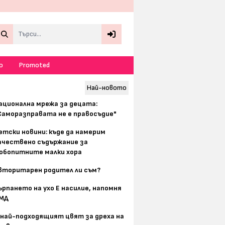
Search
о
Promoted
Най-новото
ационална мрежа за децата:
Саморазправата не е правосъдие"
етски новини: къде да намерим
ачествено съдържание за
юбопитните малки хора
вторитарен родител ли съм?
ърпането на ухо Е насилие, напомня
МД
 най-подходящият цвят за дреха на