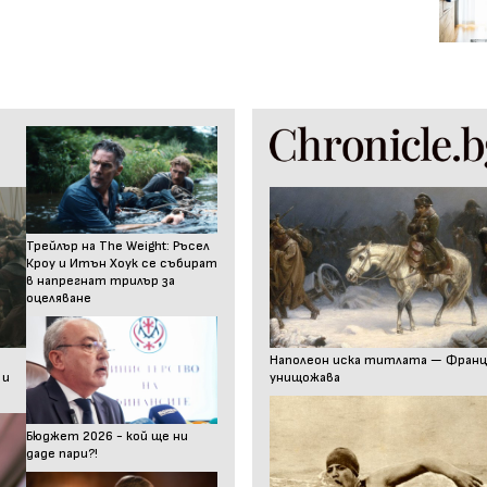
Трейлър на The Weight: Ръсел
Кроу и Итън Хоук се събират
в напрегнат трилър за
оцеляване
Наполеон иска титлата — Франц I
 и
унищожава
Бюджет 2026 - кой ще ни
даде пари?!