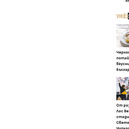
п
Черно
потай
вкусн
бълга
От ра
Лас Ве
стади
Свето
Чудна