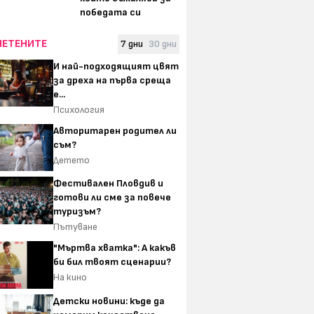
победата си
ЧЕТЕНИТЕ
7 дни
30 дни
И най-подходящият цвят
за дреха на първа среща
е...
Психология
Авторитарен родител ли
съм?
Детето
Фестивален Пловдив и
готови ли сме за повече
туризъм?
Пътуване
"Мъртва хватка": А какъв
би бил твоят сценарии?
На кино
Детски новини: къде да