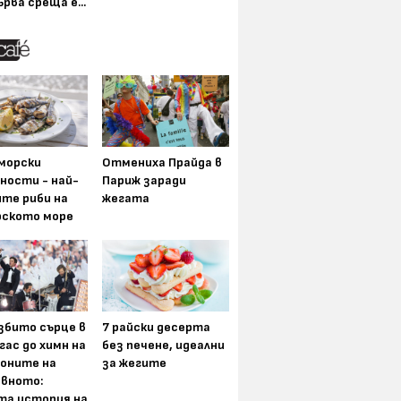
ърва среща е...
морски
Отмениха Прайда в
ности - най-
Париж заради
ите риби на
жегата
рското море
збито сърце в
7 райски десерта
гас до химн на
без печене, идеални
оните на
за жегите
вното:
та история на