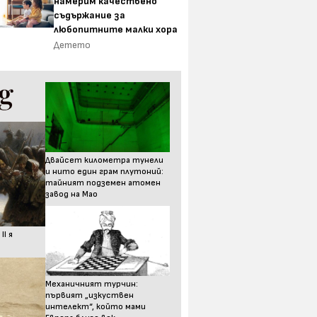
намерим качествено
съдържание за
любопитните малки хора
Детето
Двайсет километра тунели
и нито един грам плутоний:
тайният подземен атомен
завод на Мао
I я
Механичният турчин:
първият „изкуствен
интелект“, който мами