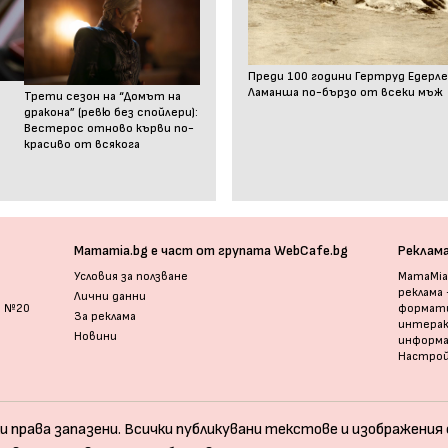
Преди 100 години Гертруд Едерле
Ламанша по-бързо от всеки мъж
Трети сезон на “Домът на
дракона” (ревю без спойлери):
Вестерос отново кърви по-
красиво от всякога
Mamamia.bg е част от групата WebCafe.bg
Реклам
Условия за ползване
MamaMia.
реклама
Лични данни
и №20
формати
За реклама
интерак
Новини
информ
Настрой
и права запазени. Всички публикувани текстове и изображения с