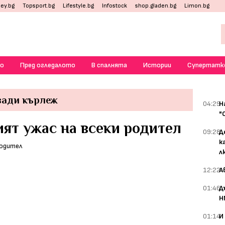
ey.bg
Topsport.bg
Lifestyle.bg
Infostock
shop.gladen.bg
Limon.bg
о
Пред огледалото
В спалнята
Истории
Супертатк
 вади кърлеж
04:29
Н
"
ят ужас на всеки родител
09:28
Д
к
л
12:22
А
01:46
Д
Н
01:14
И