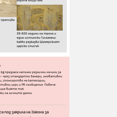
Европа близо век
 преплува
28 800 години на трона и
един истински Гилгамеш:
какво разказва Шумерският
царски списък
а
bg предлага напълно различни начини за
 – чрез стандартни банери, иновативни
, спонсорство на категории,
тивни игри и PR съобщения. Повече
ация
вижте тук
.
ки на личните данни
а под закрила на Закона за