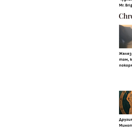
Mr. Bri
Желез
там, 
покор
Други
Минот