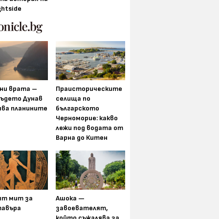
ghtside
ни врата –
Праисторическите
където Дунав
селища по
ява планините
българското
Черноморие: какво
лежи под водата от
Варна до Китен
ят мит за
Ашока —
авъра
завоевателят,
който съжалява за