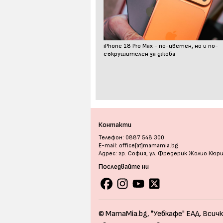
iPhone 18 Pro Max - по-цветен, но и по-
съкрушителен за джоба
Контакти
Телефон: 0887 548 300
E-mail: office[at]mamamia.bg
Адрес: гр. София, ул. Фредерик Жолио Кюр
Последвайте ни
© MamaMia.bg, "Уебкафе" ЕАД. Всичк