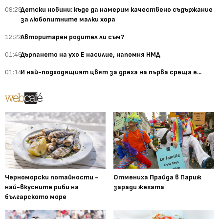
09:28
Детски новини: къде да намерим качествено съдържание
за любопитните малки хора
12:22
Авторитарен родител ли съм?
01:46
Дърпането на ухо Е насилие, напомня НМД
01:14
И най-подходящият цвят за дреха на първа среща е...
Черноморски потайности -
Отмениха Прайда в Париж
най-вкусните риби на
заради жегата
българското море