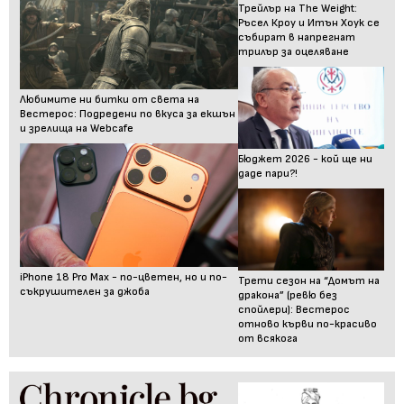
Трейлър на The Weight:
Ръсел Кроу и Итън Хоук се
събират в напрегнат
трилър за оцеляване
Любимите ни битки от света на
Вестерос: Подредени по вкуса за екшън
и зрелища на Webcafe
Бюджет 2026 - кой ще ни
даде пари?!
iPhone 18 Pro Max - по-цветен, но и по-
Трети сезон на “Домът на
съкрушителен за джоба
дракона” (ревю без
спойлери): Вестерос
отново кърви по-красиво
от всякога