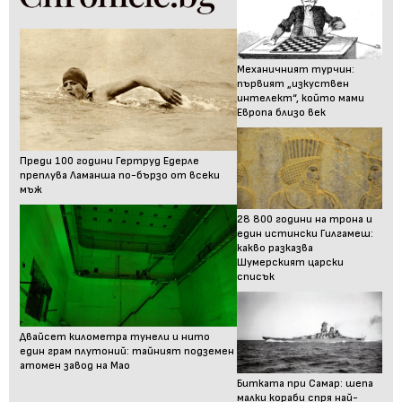
Механичният турчин:
първият „изкуствен
интелект“, който мами
Европа близо век
Преди 100 години Гертруд Едерле
преплува Ламанша по-бързо от всеки
мъж
28 800 години на трона и
един истински Гилгамеш:
какво разказва
Шумерският царски
списък
Двайсет километра тунели и нито
един грам плутоний: тайният подземен
атомен завод на Мао
Битката при Самар: шепа
малки кораби спря най-