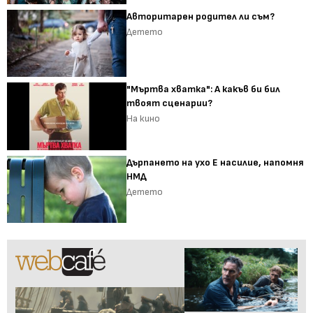
Авторитарен родител ли съм?
Детето
"Мъртва хватка": А какъв би бил
твоят сценарии?
На кино
Дърпането на ухо Е насилие, напомня
НМД
Детето