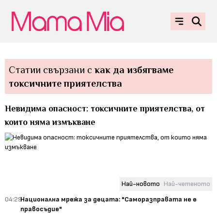
Статии свързани с
как да избягваме
токсичните приятелства
Невидима опасност: токсичните приятелства, от
които няма измъкване
Най-новото
Най-четеното
04:29
Национална мрежа за децата: "Саморазправата не е
правосъдие"