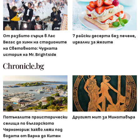
От разбито сърце в Лас
7 райски десерта без печене,
Вегас до химн на стадионите
идеални за жегите
на Световното: Чудната
история на Mr. Brightside
Потъналите праисторически
Другият мит за Минотавъра
селища по българското
Черноморие: какво лежи под
водата от Варна до Китен