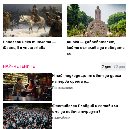
Наполеон иска титлата —
Ашока — завоевателят,
Франц II я унищожава
който съжалява за победата
си
НАЙ-ЧЕТЕНИТЕ
7 дни
30 дни
И най-подходящият цвят за дреха
на първа среща е...
Психология
Фестивален Пловдив и готови ли
сме за повече туризъм?
Пътуване