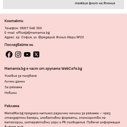
тежкия флот на Япония
Контакти
Телефон: 0887 548 300
E-mail: office[at]mamamia.bg
Адрес: гр. София, ул. Фредерик Жолио Кюри №20
Последвайте ни
Mamamia.bg е част от групата WebCafe.bg
Условия за ползване
Лични данни
За реклама
Новини
Реклама
MamaMia.bg предлага напълно различни начини за реклама – чрез
стандартни банери, иновативни формати, спонсорство на
категории, интерактивни игри и PR съобщения. Повече информация
вижте тук
.