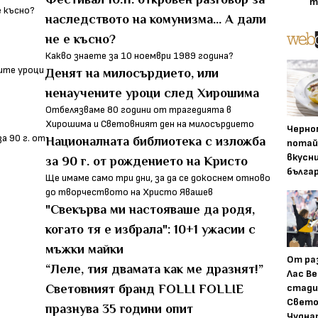
т
наследството на комунизма... А дали
не е късно?
Какво знаете за 10 ноември 1989 година?
Денят на милосърдието, или
ненаучените уроци след Хирошима
Отбелязваме 80 години от трагедията в
Хирошима и Световният ден на милосърдието
Черно
Националната библиотека с изложба
потай
вкусн
за 90 г. от рождението на Кристо
бълга
Ще имаме само три дни, за да се докоснем отново
до творчеството на Христо Явашев
"Свекърва ми настояваше да родя,
когато тя е избрала": 10+1 ужасии с
мъжки майки
От ра
“Леле, тия двамата как ме дразнят!”
Лас Ве
стади
Световният бранд FOLLI FOLLIE
Свето
празнува 35 години опит
Чудна