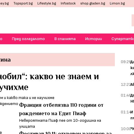
ey.bg
Topsport.bg
Lifestyle.bg
Infostock
shop.gladen.bg
Limon.bg
о
Пред огледалото
В спалнята
Истории
Супертатк
нина
09:28
Д
к
обил“: какво не знаем и
л
аучихме
12:22
А
01:46
Д
Н
Франция отбелязва 110 години от
01:14
И
рождението на Едит Пиаф
п
Невероятната Пиаф пее от 10-годишна на
улицата
10:00
"
Фестивал 10.11: откровен разговор за