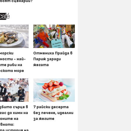
воят сценарии?
морски
Отмениха Прайда в
ности - най-
Париж заради
ите риби на
жегата
рското море
збито сърце в
7 райски десерта
гас до химн на
без печене, идеални
оните на
за жегите
вното:
та история на