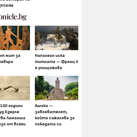
ghtside
ят мит за
Наполеон иска
авъра
титлата — Франц II
я унищожава
 100 години
Ашока —
уд Едерле
завоевателят,
ува Ламанша
който съжалява за
рзо от всеки
победата си