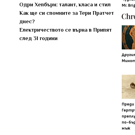
Одри Хепбърн: талант, класа и стил
Mr. Bri
Как ще си спомните за Тери Пратчет
днес?
Електричеството се върна в Припят
след 31 години
Други
Минот
Преди
Гертр
препл
по-бъ
мъж