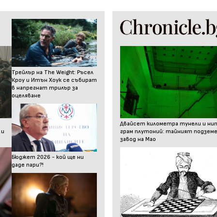
Трейлър на The Weight: Ръсел
Кроу и Итън Хоук се събират
в напрегнат трилър за
оцеляване
Двайсет километра тунели и ни
 и
грам плутоний: тайният подзем
завод на Мао
Бюджет 2026 - кой ще ни
даде пари?!