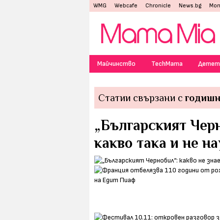
WMG
Webcafe
Chronicle
News.bg
Mon
Майчинство
TechMama
Детет
Статии свързани с
годиш
„Българският Черн
какво така и не н