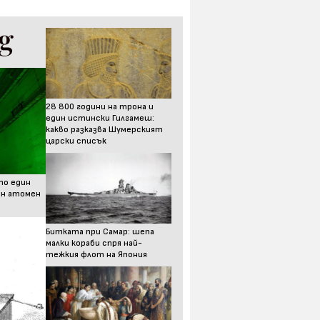
28 800 години на трона и
един истински Гилгамеш:
какво разказва Шумерският
царски списък
то един
ен атомен
Битката при Самар: шепа
малки кораби спря най-
тежкия флот на Япония