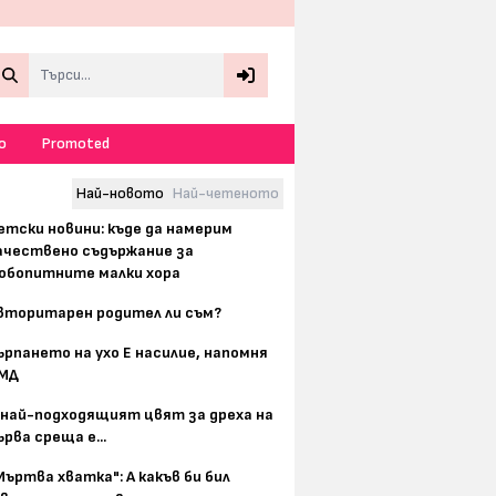
Search
о
Promoted
Най-новото
Най-четеното
етски новини: къде да намерим
ачествено съдържание за
юбопитните малки хора
вторитарен родител ли съм?
ърпането на ухо Е насилие, напомня
МД
 най-подходящият цвят за дреха на
ърва среща е...
Мъртва хватка": А какъв би бил