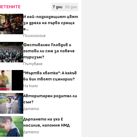
ЧЕТЕНИТЕ
7 дни
30 дни
И най-подходящият цвят
за дреха на първа среща
е...
Психология
Фестивален Пловдив и
готови ли сме за повече
туризъм?
Пътуване
"Мъртва хватка": А какъв
би бил твоят сценарии?
На кино
Авторитарен родител ли
съм?
Детето
Дърпането на ухо Е
насилие, напомня НМД
Детето