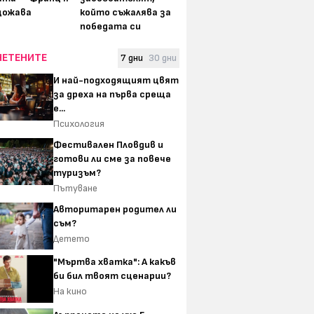
щожава
който съжалява за
победата си
ЧЕТЕНИТЕ
7 дни
30 дни
И най-подходящият цвят
за дреха на първа среща
е...
Психология
Фестивален Пловдив и
готови ли сме за повече
туризъм?
Пътуване
Авторитарен родител ли
съм?
Детето
"Мъртва хватка": А какъв
би бил твоят сценарии?
На кино