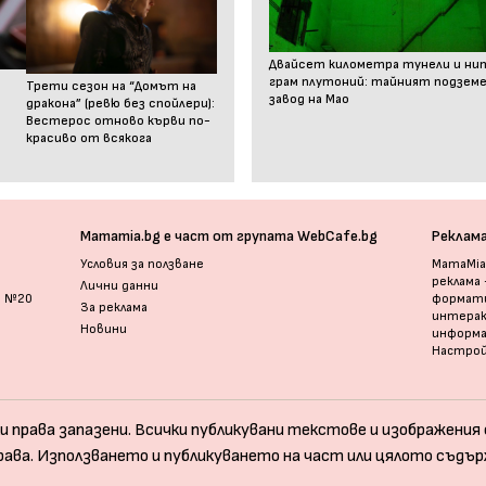
Двайсет километра тунели и ни
грам плутоний: тайният подзем
Трети сезон на “Домът на
завод на Мао
дракона” (ревю без спойлери):
Вестерос отново кърви по-
красиво от всякога
Mamamia.bg е част от групата WebCafe.bg
Реклам
Условия за ползване
MamaMia.
реклама
Лични данни
и №20
формати
За реклама
интерак
Новини
информ
Настрой
и права запазени. Всички публикувани текстове и изображения с
рава. Използването и публикуването на част или цялото съдър