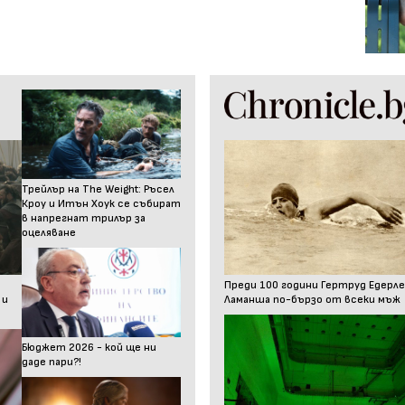
Трейлър на The Weight: Ръсел
Кроу и Итън Хоук се събират
в напрегнат трилър за
оцеляване
Преди 100 години Гертруд Едерле
 и
Ламанша по-бързо от всеки мъж
Бюджет 2026 - кой ще ни
даде пари?!