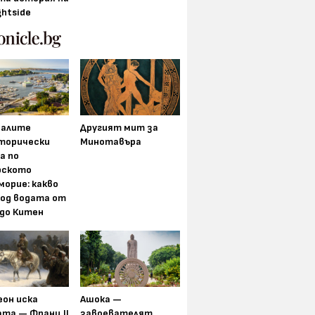
ghtside
алите
Другият мит за
торически
Минотавъра
а по
рското
морие: какво
под водата от
 до Китен
еон иска
Ашока —
та — Франц II
завоевателят,