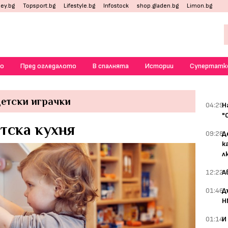
ey.bg
Topsport.bg
Lifestyle.bg
Infostock
shop.gladen.bg
Limon.bg
о
Пред огледалото
В спалнята
Истории
Супертатк
етски играчки
04:29
Н
"
тска кухня
09:28
Д
к
л
12:22
А
01:46
Д
Н
01:14
И