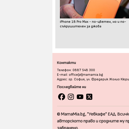
iPhone 18 Pro Max - по-цветен, но и по-
съкрушителен за джоба
Контакти
Телефон: 0887 548 300
E-mail: office[at]mamamia.bg
Адрес: гр. София, ул. Фредерик Жолио Кюр
Последвайте ни
© MamaMia.bg, "Уебкафе" ЕАД. Всичк
авторското право и сродните му п
забранено.