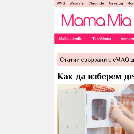
WMG
Webcafe
Chronicle
News.bg
Mon
Майчинство
TechMama
Детет
Статии свързани с
eMAG д
Как да изберем де