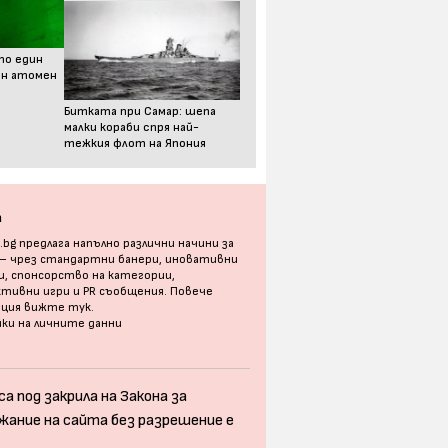
то един
ен атомен
Битката при Самар: шепа
малки кораби спря най-
тежкия флот на Япония
а
bg предлага напълно различни начини за
 – чрез стандартни банери, иновативни
, спонсорство на категории,
тивни игри и PR съобщения. Повече
ация
вижте тук
.
ки на личните данни
а под закрила на Закона за
жание на сайта без разрешение е