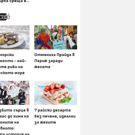
ърва среща е...
морски
Отмениха Прайда в
ности - най-
Париж заради
ите риби на
жегата
рското море
збито сърце в
7 райски десерта
гас до химн на
без печене, идеални
оните на
за жегите
вното:
та история на