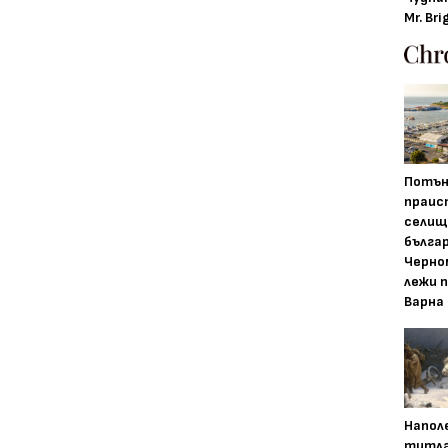
Mr. Bri
Потън
праис
селищ
бълга
Черно
лежи 
Варна
Напол
титла