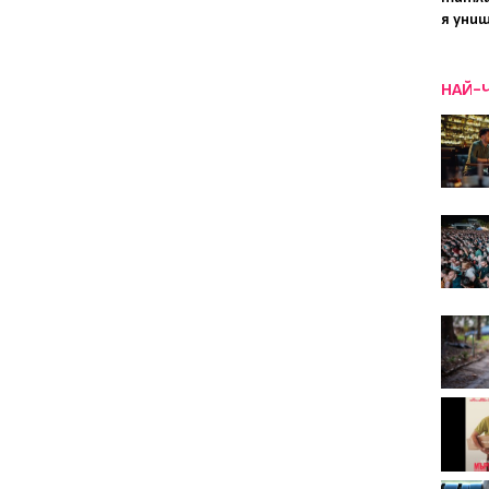
я уни
НАЙ-