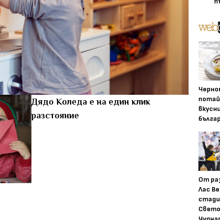
п
Черно
потай
Дядо Коледа е на един клик
вкусн
разстояние
бълга
От ра
Лас Ве
стади
Свето
Чудна