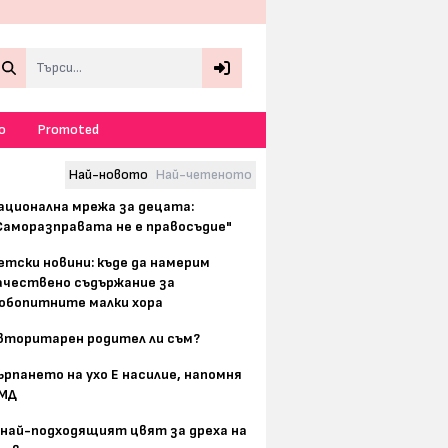
Search
о
Promoted
Най-новото
Най-четеното
ационална мрежа за децата:
Саморазправата не е правосъдие"
етски новини: къде да намерим
ачествено съдържание за
юбопитните малки хора
вторитарен родител ли съм?
ърпането на ухо Е насилие, напомня
МД
 най-подходящият цвят за дреха на