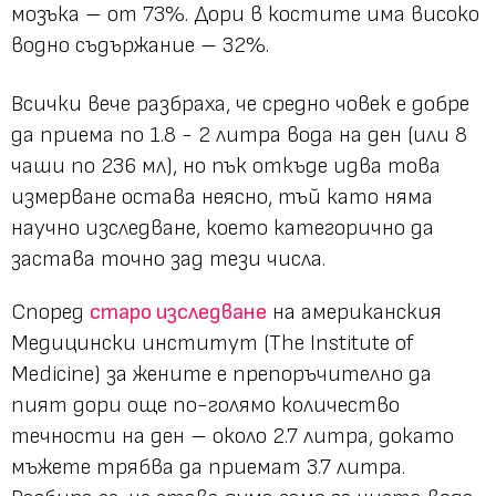
мозъка – от 73%. Дори в костите има високо
водно съдържание – 32%.
Всички вече разбраха, че средно човек е добре
да приема по 1.8 - 2 литра вода на ден (или 8
чаши по 236 мл), но пък откъде идва това
измерване остава неясно, тъй като няма
научно изследване, което категорично да
застава точно зад тези числа.
Според
старо изследване
на американския
Медицински институт (The Institute of
Medicine) за жените е препоръчително да
пият дори още по-голямо количество
течности на ден – около 2.7 литра, докато
мъжете трябва да приемат 3.7 литра.