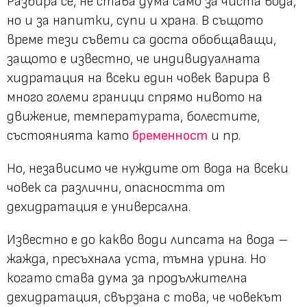
Разбира се, не става дума само за чиста вода,
но и за напитки, супи и храна. В същото
време тези съвети са доста обобщаващи,
защото е известно, че индивидуалната
хидратация на всеки един човек варира в
много големи граници спрямо нивото на
движение, температурата, болестите,
състоянията като
бременност
и пр.
Но, независимо че нуждите от вода на всеки
човек са различни, опасността от
дехидратация е универсална.
Известно е до какво води липсата на вода –
жажда, пресъхнала уста, тъмна урина. Но
когато става дума за продължителна
дехидратация, свързана с това, че човекът