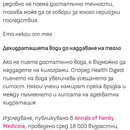
редовно не поема достатъчно течности,
тогава може да се говори за много сериозни
последствия.
Ето някои от тях:
Дехидратацията води до наддаване на тегло
Ако не пиете достатъчно вода, е възможно да
наддадете на килограми. Според Health Digest
пиенето на вода увеличава усещането за
ситост. Някои учени намират пряка връзка и
между пълнеенето и липсата на адекватна
хидратация.
Изследване, публикувано в
Annals of Family
Medicinе,
проведено сред 18 000 възрастни,