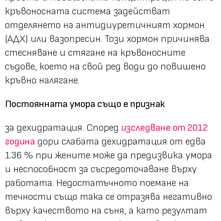
кръвоносната система задействат
отделянето на антидиуретичният хормон
(АДХ) или вазопресин. Този хормон причинява
стесняване и стягане на кръвоносните
съдове, което на свой ред води до повишено
кръвно налягане.
Постоянната умора също е признак
за дехидратация. Според
изследване от 2012
година
дори слабата дехидратация от едва
1.36 % при жените може да предизвика умора
и неспособност за съсредоточаване върху
работата. Недостатъчното поемане на
течности също така се отразява негативно
върху качеството на съня, а като резултат