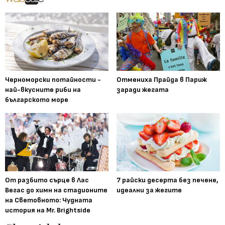
Черноморски потайности -
Отмениха Прайда в Париж
най-вкусните риби на
заради жегата
българското море
От разбито сърце в Лас
7 райски десерта без печене,
Вегас до химн на стадионите
идеални за жегите
на Световното: Чудната
история на Mr. Brightside