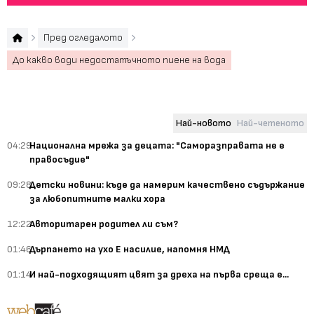
Пред огледалото
До какво води недостатъчното пиене на вода
Най-новото
Най-четеното
04:29
Национална мрежа за децата: "Саморазправата не е
правосъдие"
09:28
Детски новини: къде да намерим качествено съдържание
за любопитните малки хора
12:22
Авторитарен родител ли съм?
01:46
Дърпането на ухо Е насилие, напомня НМД
01:14
И най-подходящият цвят за дреха на първа среща е...