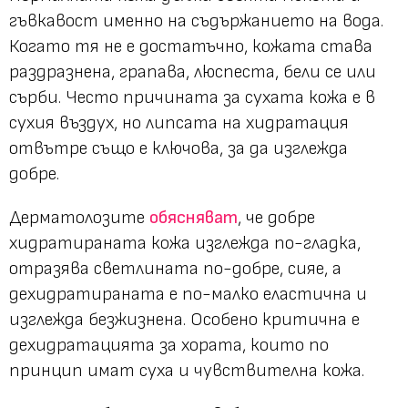
гъвкавост именно на съдържанието на вода.
Когато тя не е достатъчно, кожата става
раздразнена, грапава, люспеста, бели се или
сърби. Често причината за сухата кожа е в
сухия въздух, но липсата на хидратация
отвътре също е ключова, за да изглежда
добре.
Дерматолозите
обясняват
, че добре
хидратираната кожа изглежда по-гладка,
отразява светлината по-добре, сияе, а
дехидратираната е по-малко еластична и
изглежда безжизнена. Особено критична е
дехидратацията за хората, които по
принцип имат суха и чувствителна кожа.