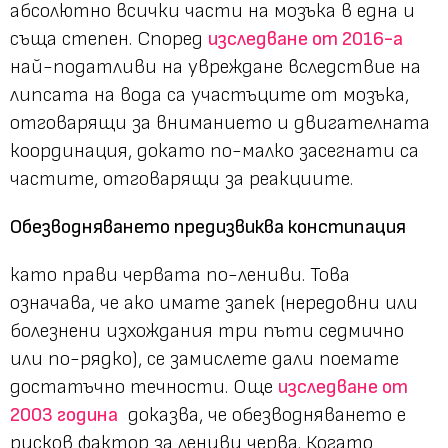
абсолютно всички части на мозъка в една и
съща степен. Според
изследване от 2016-а
най-податливи на увреждане вследствие на
липсата на вода са участъците от мозъка,
отговарящи за вниманието и двигателната
координация, докато по-малко засегнати са
частите, отговарящи за реакциите.
Обезводняването предизвиква констипация
като прави червата по-лениви. Това
означава, че ако имате запек (нередовни или
болезнени изхождания три пъти седмично
или по-рядко), се замислете дали поемате
достатъчно течности. Още
изследване от
2003 година
доказва, че обезводняването е
рисков фактор за лениви черва. Когато