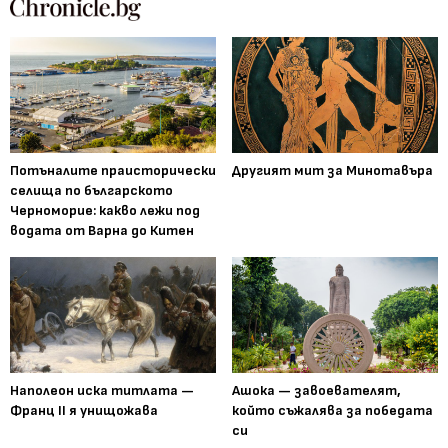
Потъналите праисторически
Другият мит за Минотавъра
селища по българското
Черноморие: какво лежи под
водата от Варна до Китен
Наполеон иска титлата —
Ашока — завоевателят,
Франц II я унищожава
който съжалява за победата
си