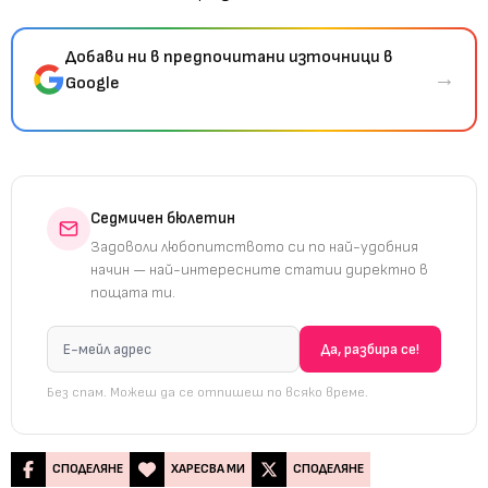
Добави ни в предпочитани източници в
→
Google
Седмичен бюлетин
Задоволи любопитството си по най-удобния
начин — най-интересните статии директно в
пощата ти.
Без спам. Можеш да се отпишеш по всяко време.
СПОДЕЛЯНЕ
ХАРЕСВА МИ
СПОДЕЛЯНЕ