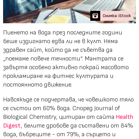
Снимка: iStock
Пиенето на вода през последните години
беше издигнато едва ли не в култ. Няма
здравен сайт, който да не съветва да
„поемаме повече течности“. Мантрата се
завъртя особено активно покрай масовото
прокламиране на фитнес културата и
постоянното движение.
Навсякъде се подчертава, че човешкото тяло
се състои от 60% вода. Според Journal of
Biological Chemistry, цитиран от сайта
Health
Digest,
белите дробове да съставени от 84%
вода, бъбрецитe - от 79%, а сърцето и