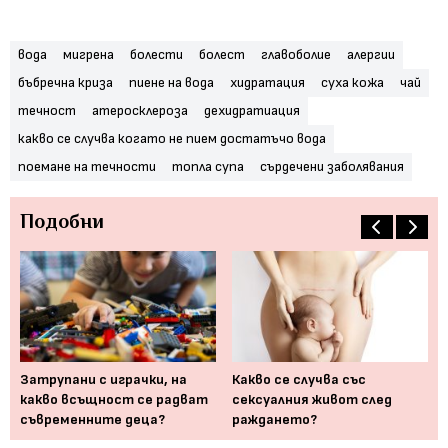
вода
мигрена
болести
болест
главоболие
алергии
бъбречна криза
пиене на вода
хидратация
суха кожа
чай
течност
атеросклероза
дехидратиация
какво се случва когато не пием достатъчо вода
поемане на течности
топла супа
сърдечени заболявания
Подобни
Затрупани с играчки, на
Какво се случва със
Ка
какво всъщност се радват
сексуалния живот след
пр
съвременните деца?
раждането?
оп