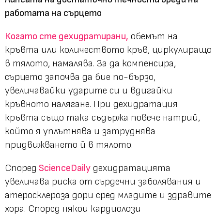
работата на сърцето
Когато сте дехидратирани,
обемът на
кръвта или количеството кръв, циркулиращо
в тялото, намалява. За да компенсира,
сърцето започва да бие по-бързо,
увеличавайки ударите си и вдигайки
кръвното налягане. При дехидратация
кръвта също така съдържа повече натрий,
който я уплътнява и затруднява
придвижването й в тялото.
Според
ScienceDaily
дехидратацията
увеличава риска от сърдечни заболявания и
атеросклероза дори сред младите и здравите
хора. Според някои кардиолози