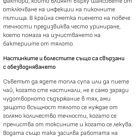
фактори, които влияят върху шансовете от
отключване на инфекции на пикочните
пътища. В крайна сметка пиенето на повече
течности предизвиква често уриниране,
което помага на изчистването на
бактериите от тялото.
Настинките и болестите също са свързани
с обезводняването
Съветът да ядете топла супа или да пиете
чай, когато сте настинали, не е само заради
чудотворното съдържание в тях, ами
защото всъщност тялото се нуждае от
голямо количество течности, когато се
пречиства от токсините и когато се лекува.
Водата също така засилва работата на