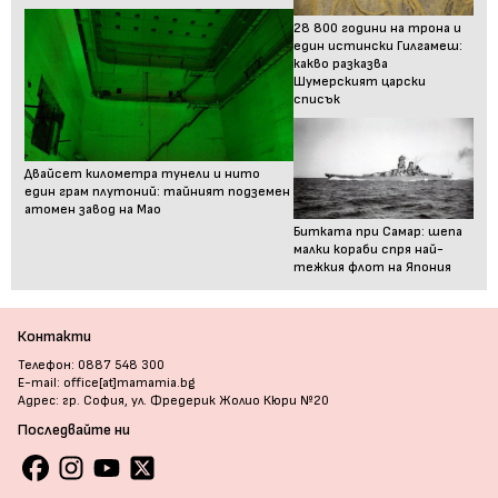
28 800 години на трона и
един истински Гилгамеш:
какво разказва
Шумерският царски
списък
Двайсет километра тунели и нито
един грам плутоний: тайният подземен
атомен завод на Мао
Битката при Самар: шепа
малки кораби спря най-
тежкия флот на Япония
Контакти
Телефон: 0887 548 300
E-mail: office[at]mamamia.bg
Адрес: гр. София, ул. Фредерик Жолио Кюри №20
Последвайте ни