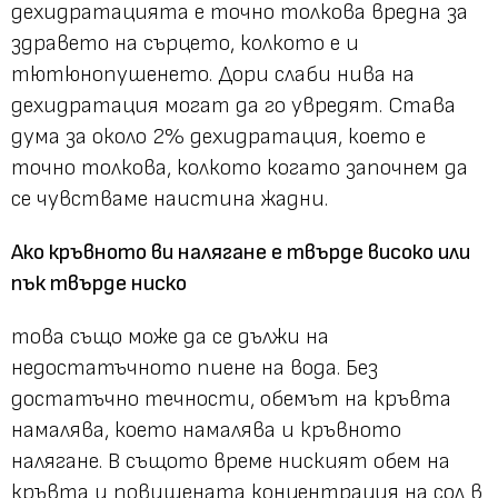
дехидратацията е точно толкова вредна за
здравето на сърцето, колкото е и
тютюнопушенето. Дори слаби нива на
дехидратация могат да го увредят. Става
дума за около 2% дехидратация, което е
точно толкова, колкото когато започнем да
се чувстваме наистина жадни.
Ако кръвното ви налягане е твърде високо или
пък твърде ниско
това също може да се дължи на
недостатъчното пиене на вода. Без
достатъчно течности, обемът на кръвта
намалява, което намалява и кръвното
налягане. В същото време ниският обем на
кръвта и повишената концентрация на сол в