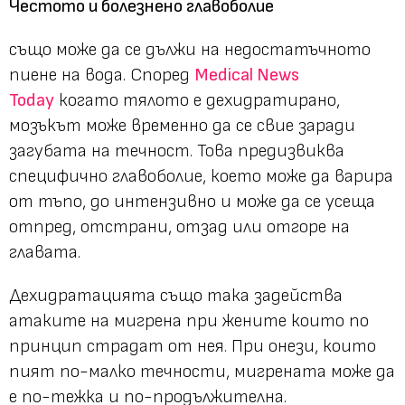
Честото и болезнено главоболие
също може да се дължи на недостатъчното
пиене на вода. Според
Medical News
Today
когато тялото е дехидратирано,
мозъкът може временно да се свие заради
загубата на течност. Това предизвиква
специфично главоболие, което може да варира
от тъпо, до интензивно и може да се усеща
отпред, отстрани, отзад или отгоре на
главата.
Дехидратацията също така задейства
атаките на мигрена при жените които по
принцип страдат от нея. При онези, които
пият по-малко течности, мигрената може да
е по-тежка и по-продължителна.