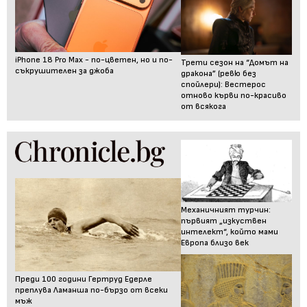
iPhone 18 Pro Max - по-цветен, но и по-
Трети сезон на “Домът на
съкрушителен за джоба
дракона” (ревю без
спойлери): Вестерос
отново кърви по-красиво
от всякога
Механичният турчин:
първият „изкуствен
интелект“, който мами
Европа близо век
Преди 100 години Гертруд Едерле
преплува Ламанша по-бързо от всеки
мъж