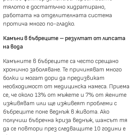
тялото е достатъчно хидратирано,
работата на отделителната система
протича много по-гладко.
Камъни в бъбреците – резултат от липсата
на вода
Камъните в бъбреците са често срещано
хронично заболяване. Те причиняват много
болки и могат дори да предизвикат
необходимост от медицинска намеса. Приема
се, че около 13% от мъжете и 7% от жените
изживяват или ще изживеят проблеми с
бъбреците поне веднъж в живота. Ако
получиш бъбречна криза веднъж, шансът тя
да се повтори през следващите 10 години е