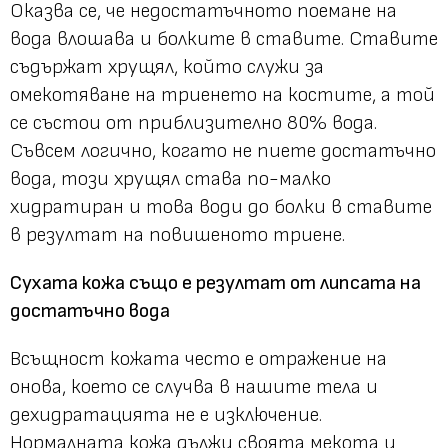
Оказва се, че недостатъчното поемане на
вода влошава и болките в ставите. Ставите
съдържат хрущял, който служи за
омекотяване на триенето на костите, а той
се състои от приблизително 80% вода.
Съвсем логично, когато не пиете достатъчно
вода, този хрущял става по-малко
хидратиран и това води до болки в ставите
в резултат на повишеното триене.
Сухата кожа също е резултат от липсата на
достатъчно вода
Всъщност кожата често е отражение на
онова, което се случва в нашите тела и
дехидратацията не е изключение.
Нормалната кожа дължи своята мекота и