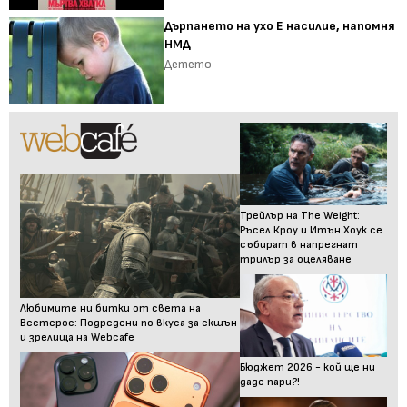
Дърпането на ухо Е насилие, напомня
НМД
Детето
Трейлър на The Weight:
Ръсел Кроу и Итън Хоук се
събират в напрегнат
трилър за оцеляване
Любимите ни битки от света на
Вестерос: Подредени по вкуса за екшън
и зрелища на Webcafe
Бюджет 2026 - кой ще ни
даде пари?!