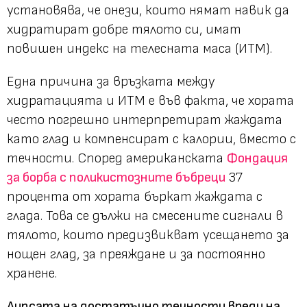
установява, че онези, които нямат навик да
хидратират добре тялото си, имат
повишен индекс на телесната маса (ИТМ).
Една причина за връзката между
хидратацията и ИТМ е във факта, че хората
често погрешно интерпретират жаждата
като глад и компенсират с калории, вместо с
течности. Според американската
Фондация
за борба с поликистозните бъбреци
37
процента от хората бъркат жаждата с
глада. Това се дължи на смесените сигнали в
тялото, които предизвикват усещането за
нощен глад, за преяждане и за постоянно
хранене.
Липсата на достатъчно течности вреди на