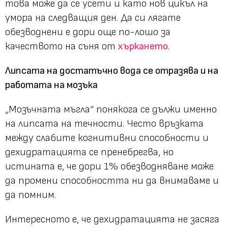
това може да се усети и като нов цикъл на
умора на следващия ден. Да си лягате
обезводнени е дори още по-лошо за
качеството на съня от
хъркането
.
Липсата на достатъчно вода се отразява и на
работата на мозъка
„Мозъчната мъгла“ понякога се дължи именно
на липсата на течности. Често връзката
между слабите когнитивни способности и
дехидратацията се пренебрегва, но
истината е, че дори 1% обезводняване може
да промени способността ни да внимаваме и
да помним.
Интересното е, че дехидратацията не засяга