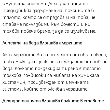
имунната система. Дехидратацията
предизвиква задържане на токсините в
тялото, което се отразява и на това, че
ставаме по-уязвими към болести и ни
трябва повече време, за да се излекуваме.
Липсата на вода влошава алергиите
Ако алергиите ви са по-чести от обикновено,
това може да е знак, че се нуждаете от повече
вода. Колкото по-дехидратирано е тялото,
толкова по-високи са нивата на химикала
хистамин, произвеждан от имунната
система, който отключва алергиите.
Дехидратацията влошава болките в ставите