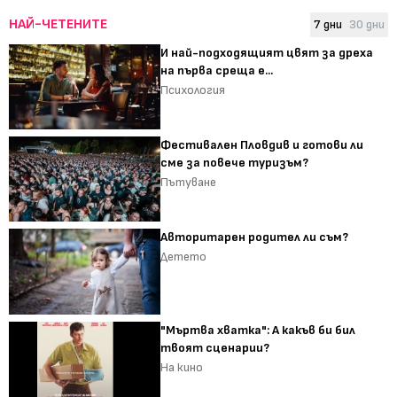
НАЙ-ЧЕТЕНИТЕ
7 дни
30 дни
И най-подходящият цвят за дреха
на първа среща е...
Психология
Фестивален Пловдив и готови ли
сме за повече туризъм?
Пътуване
Авторитарен родител ли съм?
Детето
"Мъртва хватка": А какъв би бил
твоят сценарии?
На кино