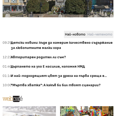
Най-новото
Най-четеното
09:28
Детски новини: къде да намерим качествено съдържание
за любопитните малки хора
12:22
Авторитарен родител ли съм?
01:46
Дърпането на ухо Е насилие, напомня НМД
01:14
И най-подходящият цвят за дреха на първа среща е...
10:00
"Мъртва хватка": А какъв би бил твоят сценарии?