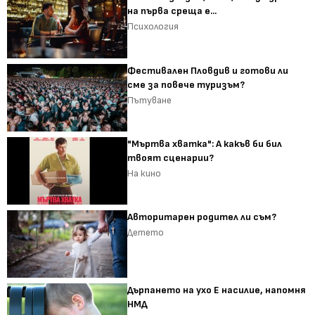
на първа среща е...
Психология
Фестивален Пловдив и готови ли
сме за повече туризъм?
Пътуване
"Мъртва хватка": А какъв би бил
твоят сценарии?
На кино
Авторитарен родител ли съм?
Детето
Дърпането на ухо Е насилие, напомня
НМД