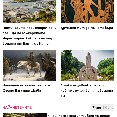
Потъналите праисторически
Другият мит за Минотавъра
селища по българското
Черноморие: какво лежи под
водата от Варна до Китен
Наполеон иска титлата —
Ашока — завоевателят,
Франц II я унищожава
който съжалява за победата
си
НАЙ-ЧЕТЕНИТЕ
7 дни
30 дни
И най-подходящият цвят за дреха