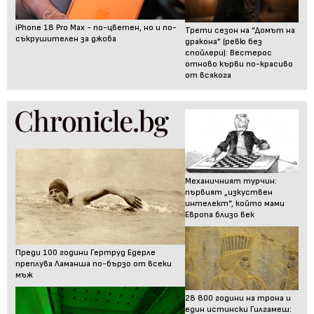
iPhone 18 Pro Max - по-цветен, но и по-
Трети сезон на “Домът на
съкрушителен за джоба
дракона” (ревю без
спойлери): Вестерос
отново кърви по-красиво
от всякога
Механичният турчин:
първият „изкуствен
интелект“, който мами
Европа близо век
Преди 100 години Гертруд Едерле
преплува Ламанша по-бързо от всеки
мъж
28 800 години на трона и
един истински Гилгамеш: