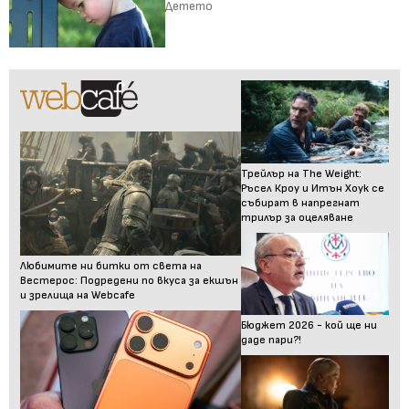
Детето
Трейлър на The Weight:
Ръсел Кроу и Итън Хоук се
събират в напрегнат
трилър за оцеляване
Любимите ни битки от света на
Вестерос: Подредени по вкуса за екшън
и зрелища на Webcafe
Бюджет 2026 - кой ще ни
даде пари?!