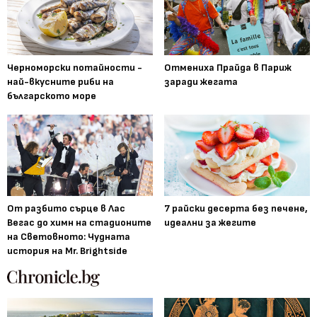
Черноморски потайности -
Отмениха Прайда в Париж
най-вкусните риби на
заради жегата
българското море
От разбито сърце в Лас
7 райски десерта без печене,
Вегас до химн на стадионите
идеални за жегите
на Световното: Чудната
история на Mr. Brightside