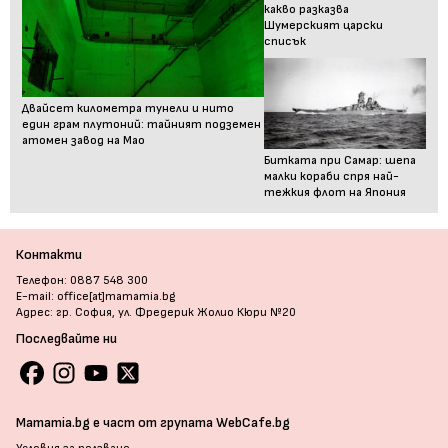
какво разказва
Шумерският царски
списък
Двайсет километра тунели и нито
един грам плутоний: тайният подземен
атомен завод на Мао
Битката при Самар: шепа
малки кораби спря най-
тежкия флот на Япония
Контакти
Телефон: 0887 548 300
E-mail: office[at]mamamia.bg
Адрес: гр. София, ул. Фредерик Жолио Кюри №20
Последвайте ни
Mamamia.bg е част от групата WebCafe.bg