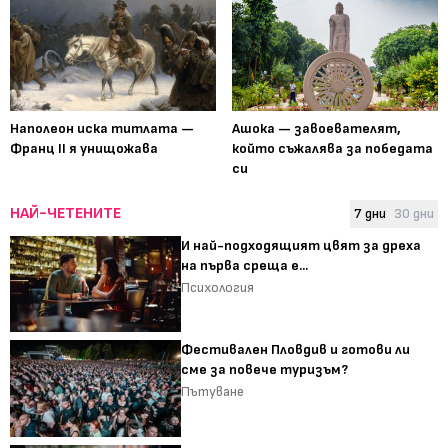
Наполеон иска титлата —
Ашока — завоевателят,
Франц II я унищожава
който съжалява за победата
си
НАЙ-ЧЕТЕНИТЕ
7 дни
30 дни
И най-подходящият цвят за дреха
на първа среща е...
Психология
Фестивален Пловдив и готови ли
сме за повече туризъм?
Пътуване