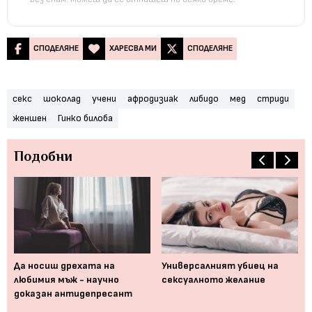
СПОДЕЛЯНЕ
ХАРЕСВА МИ
СПОДЕЛЯНЕ
секс
шоколад
учени
афродизиак
либидо
мед
стриди
женшен
Гинко билоба
Подобни
Ко
вим
Да носиш дрехата на
Универсалният убиец на
ин
на
любимия мъж - научно
сексуалното желание
ма
доказан антидепресант
гр