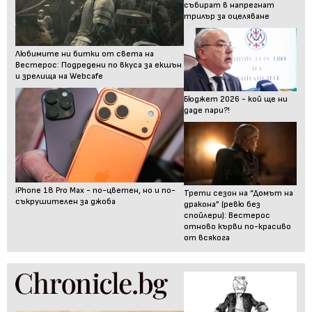
събират в напрегнат
трилър за оцеляване
Любимите ни битки от света на
Вестерос: Подредени по вкуса за екшън
и зрелища на Webcafe
Бюджет 2026 - кой ще ни
даде пари?!
iPhone 18 Pro Max - по-цветен, но и по-
Трети сезон на “Домът на
съкрушителен за джоба
дракона” (ревю без
спойлери): Вестерос
отново кърви по-красиво
от всякога