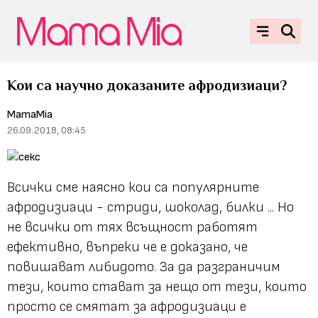
Кои са научно доказаните афродизиаци?
MamaMia
26.09.2018, 08:45
Всички сме наясно кои са популярните
афродизиаци - стриди, шоколад, билки ... Но
не всички от тях всъщност работят
ефективно, въпреки че е доказано, че
повишават либидото. За да разграничим
тези, които стават за нещо от тези, които
просто се смятат за афродизиаци е