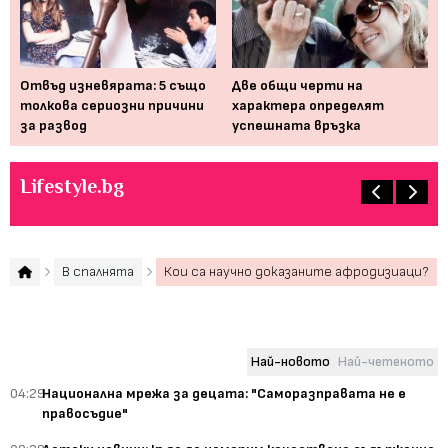
Отвъд изневярата: 5 също
Две общи черти на
5 
на
толкова сериозни причини
характера определят
за
за развод
успешната връзка
Lifestyle.bg
В спалнята
Кои са научно доказаните афродизиаци?
Най-новото
Най-четеното
04:29
Национална мрежа за децата: "Саморазправата не е
правосъдие"