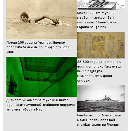
Механичният турчин:
първият „изкуствен
интелект“, който мами
Европа близо век
Преди 100 години Гертруд Едерле
преплува Ламанша по-бързо от всеки
мъж
28 800 години на трона и
един истински Гилгамеш:
какво разказва
Шумерският царски
списък
Двайсет километра тунели и нито
един грам плутоний: тайният подземен
атомен завод на Мао
Битката при Самар: шепа
малки кораби спря най-
тежкия флот на Япония