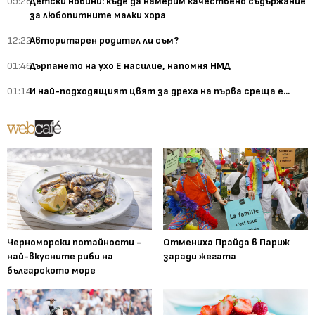
09:28
Детски новини: къде да намерим качествено съдържание
за любопитните малки хора
12:22
Авторитарен родител ли съм?
01:46
Дърпането на ухо Е насилие, напомня НМД
01:14
И най-подходящият цвят за дреха на първа среща е...
Черноморски потайности -
Отмениха Прайда в Париж
най-вкусните риби на
заради жегата
българското море