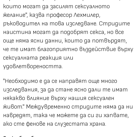
които могат да засилят сексуалното
желание", казва професор Лехмилер,
ръководител на това изследване. Стридите
наистина могат да подобрят секса, но все
още няма ясни данни, които да потвърдят,
че те имат благоприятно въздействие върху
сексуалната реакция или
удовлетвореността.
"Необходимо е да се направят още много
изследвания, за да стане ясно дали те имат
някакво влияние върху нашия сексуален
живот." Междувременно стридите няма да ни
навредят, така че можете да си ги хапвате,
ако сте фенове на слузестата храна.