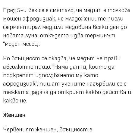
През 5-и век се е смятало, че медът е толкова
мощен афродизиак, че младоженците пиели
ферментирал мед или медовина всеки ден до
новата луна, откъдето идва терминът
"меден месец".
Но всъщност се оказва, че медът не прави
абсолютно нищо. "Няма данни, които да
подкрепят използването му като
афродизиак", пишат учените нагърбили се с
тежката задача да открият какво действа и
какво не.
Женшен
Червеният женшен, всъщност е