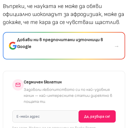
Въпреки, че науката не може да обяви
официално шоколадът за афродизиак, може да
докаже, че те кара да се чувстваш щастлив.
Добави ни в предпочитани източници в
→
Google
Седмичен бюлетин
Задоволи любопитството си по най-удобния
начин — най-интересните статии директно в
пощата ти.
Без спам. Можеш да се отпишеш по всяко време.