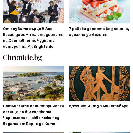
От разбито сърце в Лас
7 райски десерта без печене,
Вегас до химн на стадионите
идеални за жегите
на Световното: Чудната
история на Mr. Brightside
Потъналите праисторически
Другият мит за Минотавъра
селища по българското
Черноморие: какво лежи под
водата от Варна до Китен