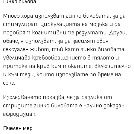
Гинко билоба
Много хора използват гинко билобата, за да
стимулират циркулацията на мозъка и да
подобрят когнитивните резултати. Други,
обаче, я използват, за да засилят своя
сексуален живот, тъй като гинко билобата
увеличава кръвообращението в тялото и
притока на кръв към тъканите, включително
и към тези, които използвате по време на
секс.
Изследването показва, че за разлика от
стридите гинко билобата е научно доказан
афродизиак.
Пчелен мед