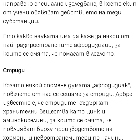
направено специално изследване, в което екип
от учени обявяват действието на тези
субстанции.
Ето какво науката има да каже за някои от
най-разпространените афродизиаци, за
които се смята, че помагат в леглото.
Стриди
Когато някой спомене думата „афродизиак“,
повечето от нас се сещаме за стриди. Добре
известно е, че стридите "съдържат
хранителни вещества като цинк и
аминокиселини, за които се смята, че
повлияват върху производството на
хормони и невротрансмитери по начини,