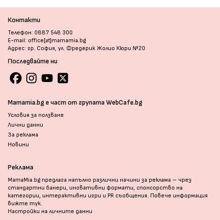
Контакти
Телефон: 0887 548 300
E-mail: office[at]mamamia.bg
Адрес: гр. София, ул. Фредерик Жолио Кюри №20
Последвайте ни
Mamamia.bg е част от групата WebCafe.bg
Условия за ползване
Лични данни
За реклама
Новини
Реклама
MamaMia.bg предлага напълно различни начини за реклама – чрез
стандартни банери, иновативни формати, спонсорство на
категории, интерактивни игри и PR съобщения. Повече информация
вижте тук
.
Настройки на личните данни