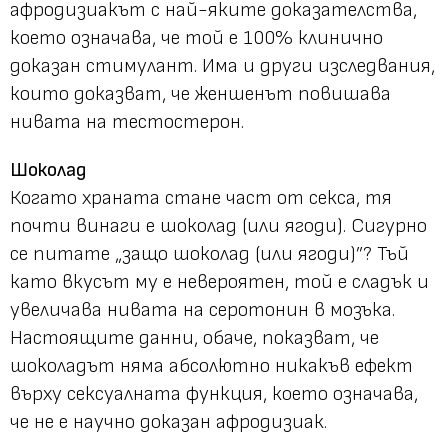
афродизиакът с най-яките доказателства,
което означава, че той е 100% клинично
доказан стимулант. Има и други изследвания,
които доказват, че женшенът повишава
нивата на тестостерон.
Шоколад
Когато храната стане част от секса, тя
почти винаги е шоколад (или ягоди). Сигурно
се питате „защо шоколад (или ягоди)”? Тъй
като вкусът му е невероятен, той е сладък и
увеличава нивата на серотонин в мозъка.
Настоящите данни, обаче, показват, че
шоколадът няма абсолютно никакъв ефект
върху сексуалната функция, което означава,
че не е научно доказан афродизиак.