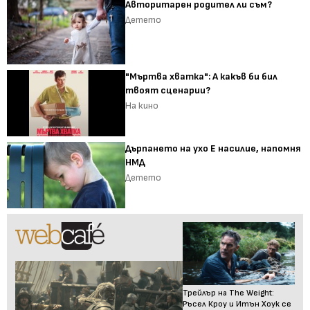
Авторитарен родител ли съм?
Детето
"Мъртва хватка": А какъв би бил
твоят сценарии?
На кино
Дърпането на ухо Е насилие, напомня
НМД
Детето
Трейлър на The Weight:
Ръсел Кроу и Итън Хоук се