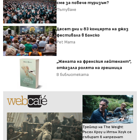
сме за повече туризъм?
Пътуване
Десет дни и 83 концерта на джаз
фестивала в Банско
Pet Mama
„Жената на френския лейтенант“,
отказала ролята на грешница
В библиотеката
Трейлър на The Weight:
Ръсел Кроу и Итън Хоук се
събират в напрегнат