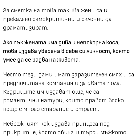
За сметка на това такива жени са и
прекалено самокритични и склонни да
драматизират.
Ако пък жената има дива и непокорна коса,
това издава уверена в себе си личност, която
умее да се радва на живота.
Често тези дами имат заразителен смях и са
предпочитана компания и за двата пола.
Къдриците им издават още, че са
романтични натури, които правят всяко
нещо с много старание и страст.
Небрежният кок издава принцеса под
прикритие, която обича и търси мъжкото