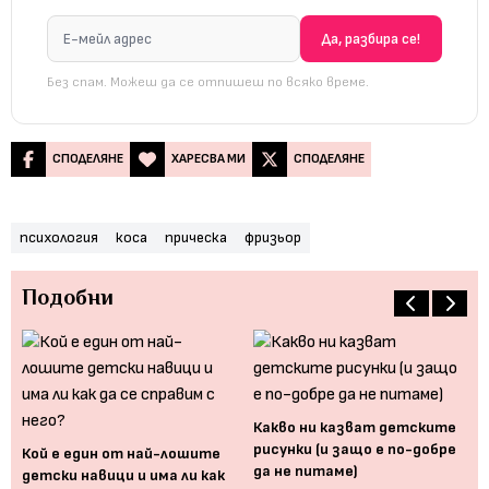
Без спам. Можеш да се отпишеш по всяко време.
СПОДЕЛЯНЕ
ХАРЕСВА МИ
СПОДЕЛЯНЕ
психология
коса
прическа
фризьор
Подобни
во
Ур
от
Какво ни казват детските
рисунки (и защо е по-добре
Кой е един от най-лошите
да не питаме)
детски навици и има ли как