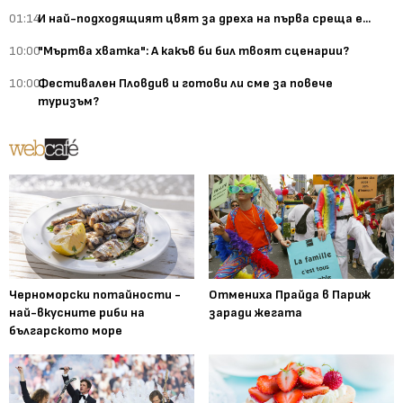
01:14
И най-подходящият цвят за дреха на първа среща е...
10:00
"Мъртва хватка": А какъв би бил твоят сценарии?
10:00
Фестивален Пловдив и готови ли сме за повече
туризъм?
Черноморски потайности -
Отмениха Прайда в Париж
най-вкусните риби на
заради жегата
българското море