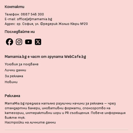
Контакти
Телефон: 0887 548 300
E-mail: office[at]mamamia.bg
Адрес: гр. София, ул. Фредерик Жолио Кюри №20
Последвайте ни
Mamamia.bg е част от групата WebCafe.bg
Условия за ползване
Лични данни
За реклама
Новини
Реклама
MamaMia.bg предлага напълно различни начини за реклама – чрез
стандартни банери, иновативни формати, спонсорство на
категории, интерактивни игри и PR съобщения. Повече информация
вижте тук
.
Настройки на личните данни