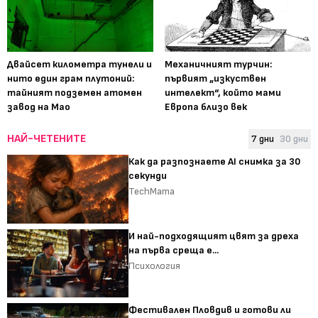
Двайсет километра тунели и
Механичният турчин:
нито един грам плутоний:
първият „изкуствен
тайният подземен атомен
интелект“, който мами
завод на Мао
Европа близо век
НАЙ-ЧЕТЕНИТЕ
7 дни
30 дни
Как да разпознаете AI снимка за 30
секунди
TechMama
И най-подходящият цвят за дреха
на първа среща е...
Психология
Фестивален Пловдив и готови ли