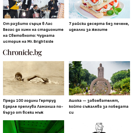
От разбито сърце в Лас
7 райски десерта без печене,
Вегас до химн на стадионите
идеални за жегите
на Световното: Чудната
история на Mr. Brightside
Преди 100 години Гертруд
Ашока — завоевателят,
Едерле преплува Ламанша по-
който съжалява за победата
бързо от всеки мъж
си