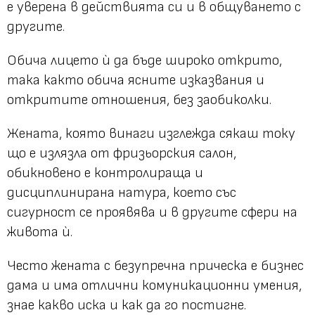
е уверена в действията си и в общуването с
другите.
Обича лицето ѝ да бъде широко открито,
така както обича ясните изказвания и
откритите отношения, без заобиколки.
Жената, която винаги изглежда сякаш току
що е излязла от фризьорския салон,
обикновено е контролираща и
дисциплинирана натура, което със
сигурност се проявява и в другите сфери на
живота ѝ.
Често жената с безупречна прическа е бизнес
дама и има отлични комуникационни умения,
знае какво иска и как да го постигне.