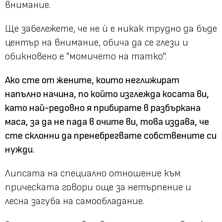
внимание.
Ще забележете, че не ѝ е никак трудно да бъде
център на внимание, обича да се глези и
обикновено е "момичето на татко".
Ако сте от жените, които неглижират
напълно начина, по който изглежда косата ви,
като най-редовно я прибирате в разбъркана
маса, за да не пада в очите ви, това издава, че
сте склонни да пренебрегвате собствените си
нужди.
Липсата на специално отношение към
прическата говори още за нетърпение и
лесна загуба на самообладание.