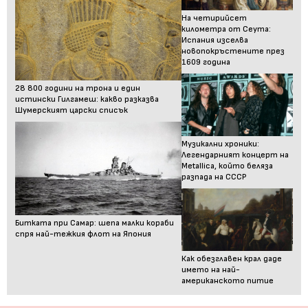
На четирийсет
километра от Сеута:
Испания изселва
новопокръстените през
1609 година
28 800 години на трона и един
истински Гилгамеш: какво разказва
Шумерският царски списък
Музикални хроники:
Легендарният концерт на
Metallica, който беляза
разпада на СССР
Битката при Самар: шепа малки кораби
спря най-тежкия флот на Япония
Как обезглавен крал даде
името на най-
американското питие