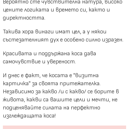
Вероятно сте чувствителна натура, високо
цените логиката и времето си, както и
директността.
Такива хора винаги имат цел, а у някои
състезателният дух е особено силно изразен.
Красивата и поддържана коса дава
самочувствие и увереност.
И днес е факт, че косата е "визитна
картичка" за своята притежателка.
Независимо за какво /и с какво/ се борите в
живота, какви са вашите цели и мечти, не
подценявайте силата на перфектно
изглеждащата коса!