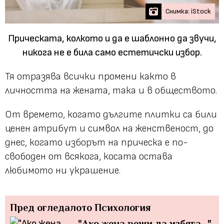
Снимка: iStock
Прическата, колкото и да е шаблонно да звучи,
никога не е била само естетичски избор.
Тя отразява всички промени както в
личността на жената, така и в обществото.
От времето, когато дългите плитки са били
ценен атрибут и символ на женственост, до
днес, когато изборът на прическа е по-
свободен от всякога, косата остава
любимото ни украшение.
Пред огледалото
Психология
"Ако жена реши да избяга..."