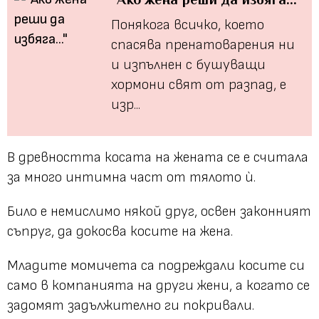
Понякога всичко, което
спасява пренатоварения ни
и изпълнен с бушуващи
хормони свят от разпад, е
изр...
В древността косата на жената се е считала
за много интимна част от тялото ѝ.
Било е немислимо някой друг, освен законният
съпруг, да докосва косите на жена.
Младите момичета са подреждали косите си
само в компанията на други жени, а когато се
задомят задължително ги покривали.