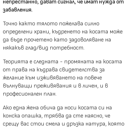
непрестанно, дават сигнал, че имат нужда от
забавления.
Точно както тялото пожелава силно
определени храни, къдренето на косата може
да бъде прочетено като задоволяване на
някакъв глад/вид потребност.
Теорията е следната - промяната на косата
от права на къдрава свидетелства за
желание към изживяването на повече
вълнуващи преживявания и в личен, и в
професионален план.
Ако една жена обича да носи косата си на
конска опашка, трябва да сте наясно, че
срещу вас стои смела и дръзка натура, която