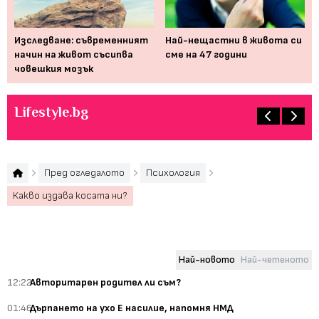
 би
Изследване: съвременният
Най-нещастни в живота си
"К
начин на живот съсипва
сме на 47 години
за
човешкия мозък
вя
Lifestyle.bg
Пред огледалото
Психология
Какво издава косата ни?
Най-новото
Най-четеното
12:22
Авторитарен родител ли съм?
01:46
Дърпането на ухо Е насилие, напомня НМД