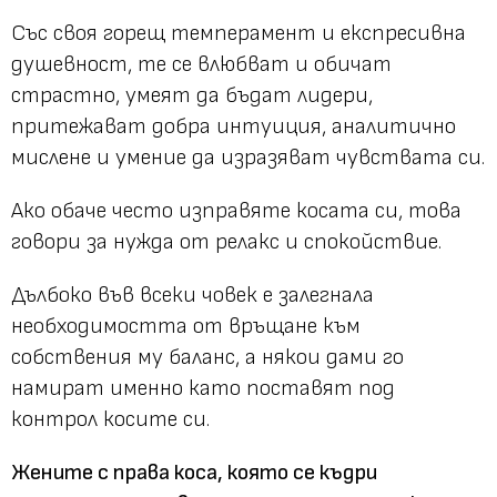
Със своя горещ темперамент и експресивна
душевност, те се влюбват и обичат
страстно, умеят да бъдат лидери,
притежават добра интуиция, аналитично
мислене и умение да изразяват чувствата си.
Ако обаче често изправяте косата си, това
говори за нужда от релакс и спокойствие.
Дълбоко във всеки човек е залегнала
необходимостта от връщане към
собствения му баланс, а някои дами го
намират именно като поставят под
контрол косите си.
Жените с права коса, която се къдри