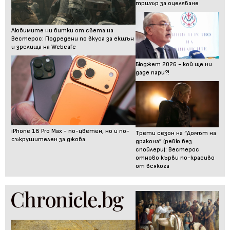
трилър за оцеляване
Любимите ни битки от света на
Вестерос: Подредени по вкуса за екшън
и зрелища на Webcafe
Бюджет 2026 - кой ще ни
даде пари?!
iPhone 18 Pro Max - по-цветен, но и по-
Трети сезон на “Домът на
съкрушителен за джоба
дракона” (ревю без
спойлери): Вестерос
отново кърви по-красиво
от всякога