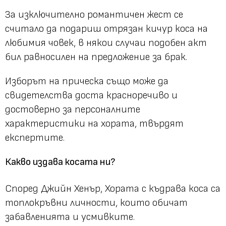
За изключително романтичен жест се
считало да подариш отрязан кичур коса на
любимия човек, в някои случаи подобен акт
бил равносилен на предложение за брак.
Изборът на прическа също може да
свидетелства доста красноречиво и
достоверно за персоналните
характеристики на хората, твърдят
експертите.
Какво издава косата ни?
Според Джийн Хенър, Хората с къдрава коса са
топлокръвни личности, които обичат
забавленията и усмивките.