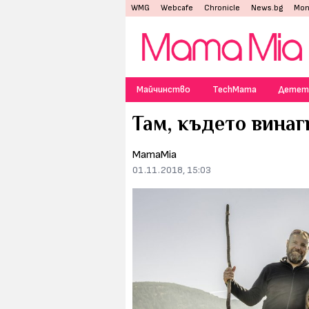
WMG
Webcafe
Chronicle
News.bg
Mon
Майчинство
TechMama
Детет
Там, където винаг
MamaMia
01.11.2018, 15:03