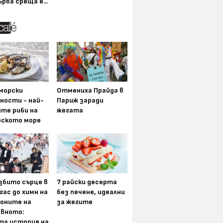
ърва среща е...
морски
Отмениха Прайда в
ности - най-
Париж заради
ите риби на
жегата
рското море
збито сърце в
7 райски десерта
гас до химн на
без печене, идеални
оните на
за жегите
вното:
та история на