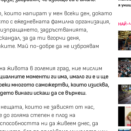
я уни
, които напират у мен всеки ден, докато
росто с ежедневната фамилна организация,
НАЙ-
, изпращането, задръстванията,
андал, за да ти вгорчи деня,
ките. Май по-добре да не изброявам
на живота в големия град, ние мислим
циалните моменти ги има, имало ги е и ще
преки многото саможертви, които изисква,
дето винаги искаш да се върнеш.
нещата, които не зависят от нас,
 до голяма степен е плод на
 способността ни да живеем днес, да