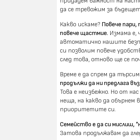
придадем важност на насто
да се тревожим за бъдещет
Какво искаме?
Повече пари, 
повече щастмие.
Измама е, 
автоматично нашите безпо
си позволим повече удобст
след това, отново ще се п
Време е да спрем да търси
продължи да ни предлага въ
Това е неизбежно. Но от на
неща, на какво да обърнем 
приоритетите си.
Семейство е да си мислиш, "
Затова продължавам да гл