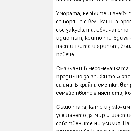
Умората, нервите и гневът
се боря не с великани, а п
със закуската, обличането
идиотът, който ти вдига ск
настинките и грипът, въш
повече.
Смачкани в месомелачката 
предимно за грижите.
А спе
ги има. В крайна сметка, въ
семейството е мястото, къ
Също така, като изключим 
усещането за мир и щастие
собствените ни усилия. На