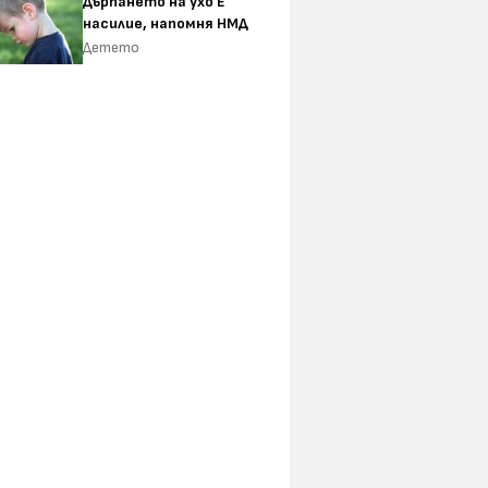
Дърпането на ухо Е
насилие, напомня НМД
Детето