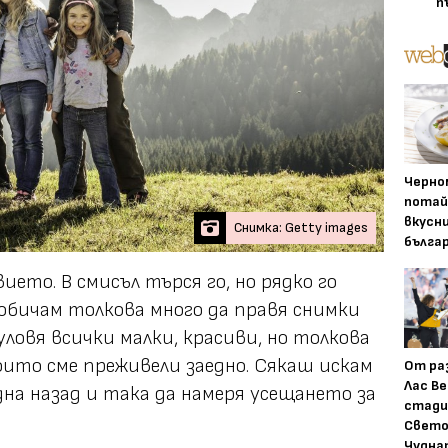
п
Черно
потай
вкусн
Снимка: Getty images
бълга
ието. В смисъл търся го, но рядко го
обичам толкова много да правя снимки
ловя всички малки, красиви, но толкова
ито сме преживели заедно. Сякаш искам
От ра
Лас Ве
една назад и така да намеря усещането за
стади
Свето
Чудна