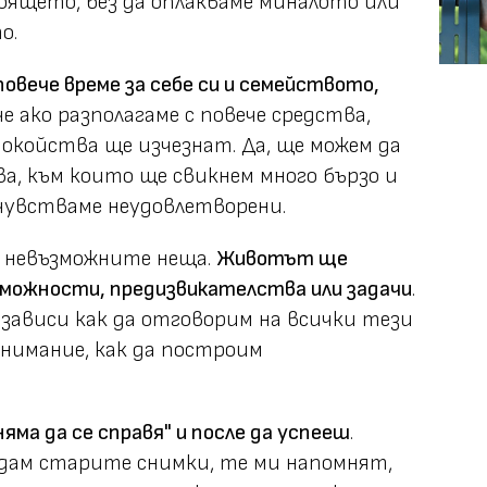
ящето, без да оплакваме миналото или
о.
повече време за себе си и семейството,
че ако разполагаме с повече средства,
койства ще изчезнат. Да, ще можем да
ва, към които ще свикнем много бързо и
очувстваме неудовлетворени.
м невъзможните неща.
Животът ще
зможности, предизвикателства или задачи
.
с зависи как да отговорим на всички тези
внимание, как да построим
няма да се справя" и после да успееш
.
едам старите снимки, те ми напомнят,