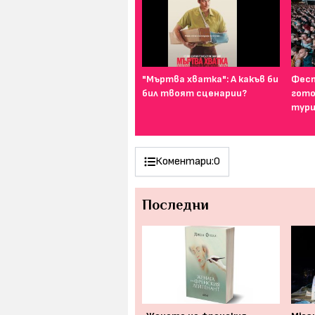
И най-подходящият цвят
"Мъртва хватка": А какъв би
Фест
за дреха на първа среща е...
бил твоят сценарии?
гото
тури
Коментари:
0
Последни