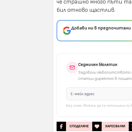
че страшно много пъти тази
бил отново щастлив.
Добави ни в предпочитани 
Седмичен бюлетин
Задоволи любопитството с
статии директно в пощата
Без спам. Можеш да се отпишеш по в
СПОДЕЛЯНЕ
ХАРЕСВА МИ