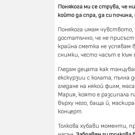
Понякога ми се струва, че н
който да спра, да си почина
Понякога имам чувството, ч
достатъчно, че не присъст
крайна сметка не успявам 
снимки, често часът е към п
Гледам децата как танцув
екскурзии с колата, пълна 
гледане на някой филм, мас
Мария, която е разсипала п
върху него, баща й, маскира
концерт.
Толкова хубави моменти, п
насън.
Забравям ги толкова б