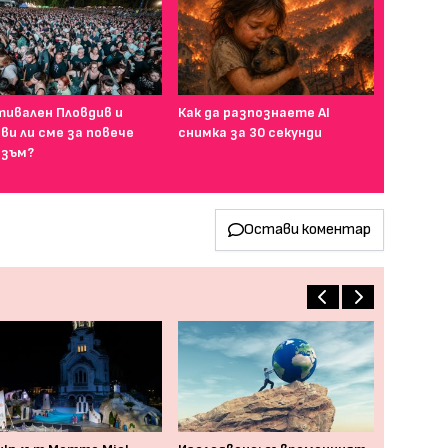
ивален Пловдив и
Как да разпознаете AI
ви ли сме за повече
снимка за 30 секунди
зъм?
Остави коментар