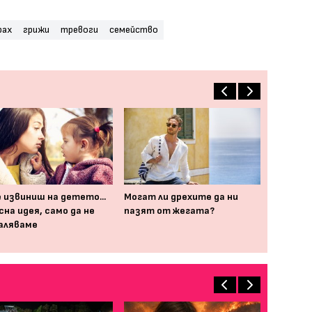
рах
грижи
тревоги
семейство
е извиниш на детето...
Могат ли дрехите да ни
сна идея, само да не
пазят от жегата?
аляваме