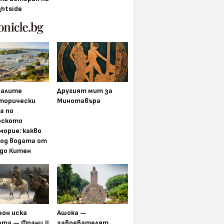
ghtside
алите
Другият мит за
торически
Минотавъра
а по
рското
морие: какво
под водата от
 до Китен
еон иска
Ашока —
та — Франц II
завоевателят,