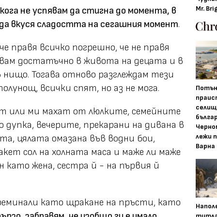
Mr. Bri
икога не успявам да стигна до момента, в
, да вкуся сладостта на сегашния момент
.
е правя всичко погрешно, че не правя
вам достатъчно в живота на децата и в
в нищо. Тогава отново разглеждам тези
олунощ, всички спят, но аз не мога.
Потън
праис
селищ
ат или ми махат от люлките, семейните
бълга
до дупка, вечерите, прекарани на дивана в
Черно
лежи 
ата, цялата омазана във водни бои,
Варна
акет сол на холната маса и маже ли маже
н като жена, сестра й - на първия й
реминали като щракане на пръсти, като
Напол
ързо, забравям, че изобщо ги е имало.
титла