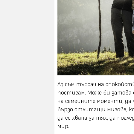
Аз съм търсач на спокойств
постигам. Може би затова 
на семейните моменти, да у
бързо отлитащи мигове, ко
да се хвана за тях, да погл
мир.