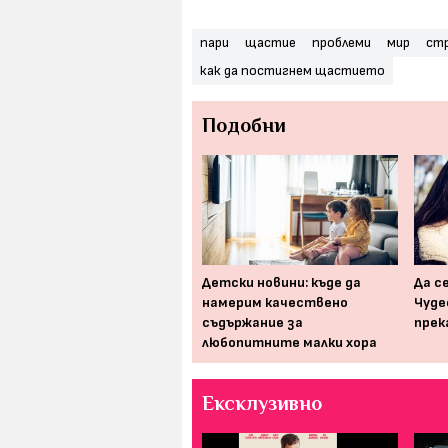
пари
щастие
проблеми
мир
ст
как да постигнем щастието
Подобни
Как да подготвим децата
Детски новини: къде да
Да с
си за света на парите
намерим качествено
Чуде
съдържание за
прек
любопитните малки хора
Ексклузивно