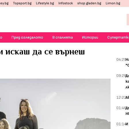
ey.bg
Topsport.bg
Lifestyle.bg
Infostock
shop.gladen.bg
Limon.bg
о
Пред огледалото
В спалнята
Истории
Супертатк
и искаш да се върнеш
04:29
Н
"
09:28
Д
к
л
12:22
А
01:46
Д
Н
01:14
И