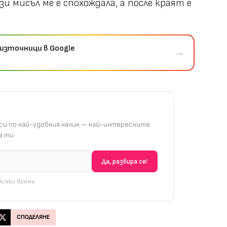
 мисъл ме е спохождала, а после краят е
източници в Google
→
и по най-удобния начин — най-интересните
 ти.
сяко време.
СПОДЕЛЯНЕ