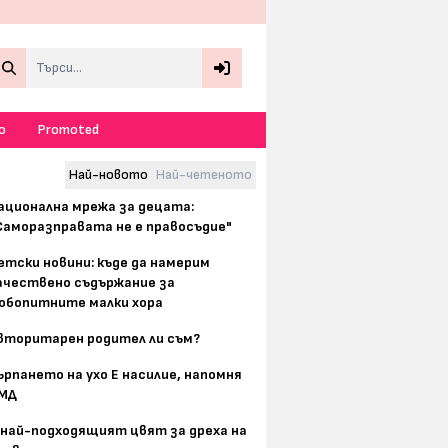
Search
о
Promoted
Най-новото
Най-четеното
ационална мрежа за децата:
Саморазправата не е правосъдие"
етски новини: къде да намерим
ачествено съдържание за
юбопитните малки хора
вторитарен родител ли съм?
ърпането на ухо Е насилие, напомня
МД
 най-подходящият цвят за дреха на