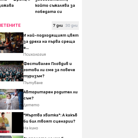
щожава
който съжалява за
победата си
ЧЕТЕНИТЕ
7 дни
30 дни
И най-подходящият цвят
за дреха на първа среща
е...
Психология
Фестивален Пловдив и
готови ли сме за повече
туризъм?
Пътуване
Авторитарен родител ли
съм?
Детето
"Мъртва хватка": А какъв
би бил твоят сценарии?
На кино