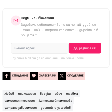
Седмичен бюлетин
Задоволи любопитството си по най-удобния
начин — най-интересните статии директно в
пощата ти.
Без спам. Можеш да се отпишеш по всяко време.
СПОДЕЛЯНЕ
ХАРЕСВА МИ
СПОДЕЛЯНЕ
любов
психология
връзки
обич
травма
самостоятелност
Детелина Стаменова
ултранезависимост
достойни за любов