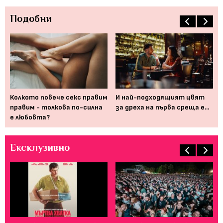
Подобни
а,
Колкото повече секс правим
И най-подходящият цвят
6 
?
правим - толкова по-силна
за дреха на първа среща е...
ду
е любовта?
Ексклузивно