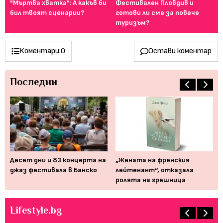
ие,
"Мъртва хватка": А какъв би
Фестивален Пловдив и
Ка
бил твоят сценарии?
готови ли сме за повече
сн
туризъм?
Коментари:
0
Остави коментар
Последни
Десет дни и 83 концерта на
„Жената на френския
Мю
джаз фестивала в Банско
лейтенант“, отказала
от
ролята на грешница
пр
Lifestyle.bg