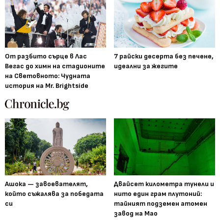
От разбито сърце в Лас
7 райски десерта без печене,
Вегас до химн на стадионите
идеални за жегите
на Световното: Чудната
история на Mr. Brightside
Ашока — завоевателят,
Двайсет километра тунели и
който съжалява за победата
нито един грам плутоний:
си
тайният подземен атомен
завод на Мао