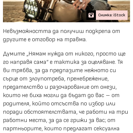
Снимка: iStock
Невъзможността да получиш подкрепа от
другите е отговор на травма.
Думите
„Нямам нужда от никого, просто ще
го направя сама“
е тактика за оцеляване. Тя
ви трябва, за да предпазите нежното си
сърце от злоупотреба, пренебрежение,
предателство и разочарование от онези,
които не биха могли да бъдат до вас – от
родителя, който отсъства по избор или
поради обстоятелствата, че работи на три
работни места, за да се грижи за вас; от
партньорите, които предлагат сексуална