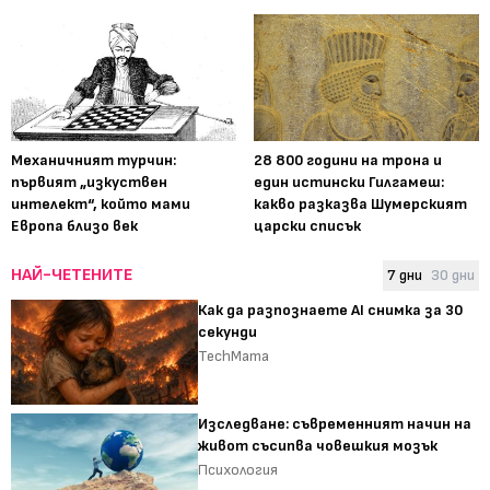
Механичният турчин:
28 800 години на трона и
първият „изкуствен
един истински Гилгамеш:
интелект“, който мами
какво разказва Шумерският
Европа близо век
царски списък
НАЙ-ЧЕТЕНИТЕ
7 дни
30 дни
Как да разпознаете AI снимка за 30
секунди
TechMama
Изследване: съвременният начин на
живот съсипва човешкия мозък
Психология