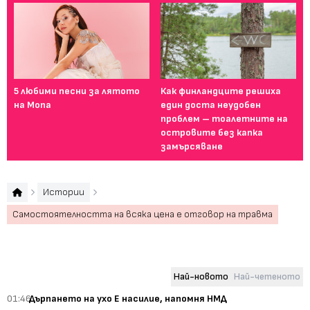
5 любими песни за лятото
Как финландците решиха
5 
на Mona
един доста неудобен
на 
проблем – тоалетните на
островите без капка
замърсяване
Истории
Самостоятелността на всяка цена е отговор на травма
Най-новото
Най-четеното
01:46
Дърпането на ухо Е насилие, напомня НМД