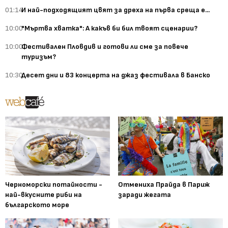
01:14
И най-подходящият цвят за дреха на първа среща е...
10:00
"Мъртва хватка": А какъв би бил твоят сценарии?
10:00
Фестивален Пловдив и готови ли сме за повече
туризъм?
10:30
Десет дни и 83 концерта на джаз фестивала в Банско
Черноморски потайности -
Отмениха Прайда в Париж
най-вкусните риби на
заради жегата
българското море