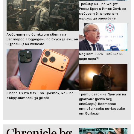
Трейлър на The Weight:
Ръсел Кроу и Итън Хоук се
събират в напрегнат
трилър за оцеляване
Любимите ни битки от света на
Вестерос: Подредени по вкуса за екшън
и зрелища на Webcafe
Бюджет 2026 - кой ще ни
даде пари?!
iPhone 18 Pro Max - по-цветен, но и по-
Трети сезон на “Домът на
съкрушителен за джоба
дракона” (ревю без
спойлери): Вестерос
отново кърви по-красиво
от всякога