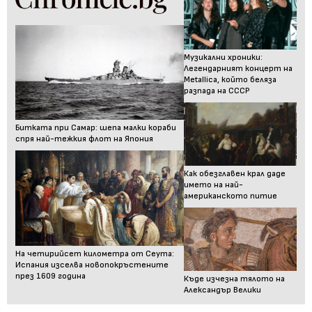
Музикални хроники:
Легендарният концерт на
Metallica, който беляза
разпада на СССР
Битката при Самар: шепа малки кораби
спря най-тежкия флот на Япония
Как обезглавен крал даде
името на най-
американското питие
На четирийсет километра от Сеута:
Испания изселва новопокръстените
през 1609 година
Къде изчезна тялото на
Александър Велики