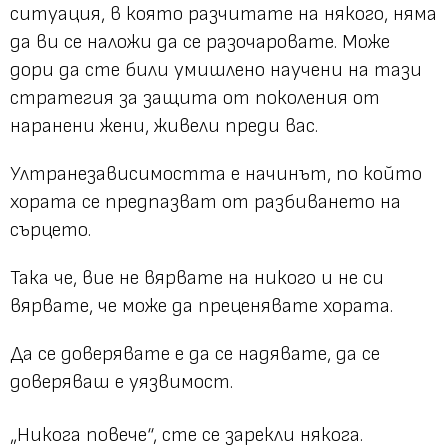
ситуация, в която разчитате на някого, няма
да ви се наложи да се разочаровате. Може
дори да сте били умишлено научени на тази
стратегия за защита от поколения от
наранени жени, живели преди вас.
Ултранезависимостта е начинът, по който
хората се предпазват от разбиването на
сърцето.
Така че, вие не вярвате на никого и не си
вярвате, че може да преценявате хората.
Да се доверявате е да се надявате, да се
доверяваш е уязвимост.
„Никога повече“,
сте се зарекли някога.