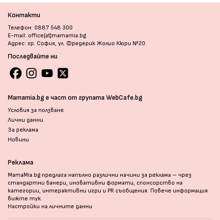
Контакти
Телефон: 0887 548 300
E-mail: office[at]mamamia.bg
Адрес: гр. София, ул. Фредерик Жолио Кюри №20
Последвайте ни
Mamamia.bg е част от групата WebCafe.bg
Условия за ползване
Лични данни
За реклама
Новини
Реклама
MamaMia.bg предлага напълно различни начини за реклама – чрез
стандартни банери, иновативни формати, спонсорство на
категории, интерактивни игри и PR съобщения. Повече информация
вижте тук
.
Настройки на личните данни