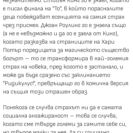
незначително. Стивън Кинг го е знаел, когато
е писал финала на "То", в който порасналите
деца побеждават есенцията на самия страх
чрез присмех. Джоан Роулинг го е знаела също
(а не е невъзможно и да го е заела от Кинг),
когато разказва на страниците на Хари
Потър поредицата за магическото същество
богърт – то се трансформира в най-големия
страх на човека, пред когото е застанало, и
може да бъде сразено със заклинанието
"Ридикулус!", превръщащо го в комична версия
на същия този страшен образ.
Понякога се случва страхът ни да е самата
социална ангажираност – това се случва,
когато сме твърде големи за самите себе си,
но твърде малки за нея. Да си социално