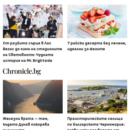
От разбито сърце в Лас
7 райски десерта без печене,
Вегас до химн на стадионите
идеални за жегите
на Световното: Чудната
история на Mr. Brightside
Железни врата – там,
Праисторическите селища
където Дунав покорява
по българското Черноморие: