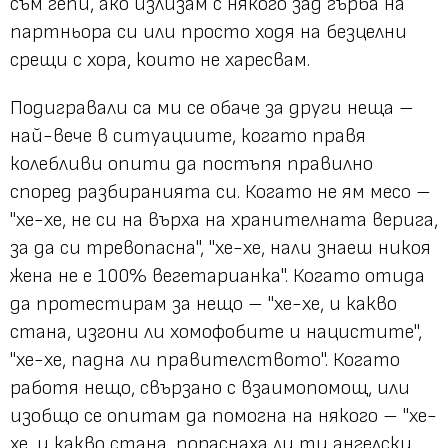
съм гепи, ако излизам с някого зад гърба на
партньора си или просто ходя на безцелни
срещи с хора, които не харесвам.
Подигравали са ми се обаче за други неща –
най-вече в ситуациите, когато правя
колебливи опити да постъпя правилно
според разбиранията си. Когато не ям месо –
"хе-хе, не си на върха на хранителната верига,
за да си тревопасна", "хе-хе, нали знаеш никоя
жена не е 100% вегетарианка". Когато отида
да протестирам за нещо – "хе-хе, и какво
стана, изгони ли хомофобите и нацистите",
"хе-хе, падна ли правителството". Когато
работя нещо, свързано с взаимопомощ, или
изобщо се опитам да помогна на някого – "хе-
хе, и какво стана, пораснаха ли ти ангелски