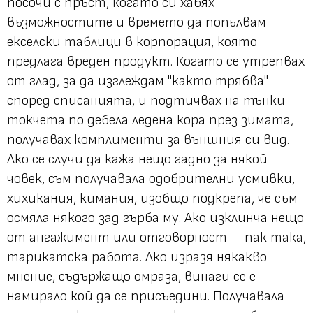
посочи с пръст, когато си хабях
възможностите и времето да попълвам
екселски таблици в корпорация, която
предлага вреден продукт. Когато се утрепвах
от глад, за да изглеждам "както трябва"
според списанията, и подтичвах на тънки
токчета по дебела ледена кора през зимата,
получавах комплименти за външния си вид.
Ако се случи да кажа нещо гадно за някой
човек, съм получавала одобрителни усмивки,
хихикания, кимания, изобщо подкрепа, че съм
осмяла някого зад гърба му. Ако изклинча нещо
от ангажимент или отговорност – пак така,
тарикатска работа. Ако изразя някакво
мнение, съдържащо омраза, винаги се е
намирало кой да се присъедини. Получавала