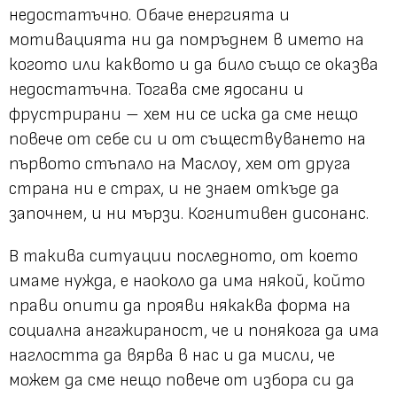
недостатъчно. Обаче енергията и
мотивацията ни да помръднем в името на
когото или каквото и да било също се оказва
недостатъчна. Тогава сме ядосани и
фрустрирани – хем ни се иска да сме нещо
повече от себе си и от съществуването на
първото стъпало на Маслоу, хем от друга
страна ни е страх, и не знаем откъде да
започнем, и ни мързи. Когнитивен дисонанс.
В такива ситуации последното, от което
имаме нужда, е наоколо да има някой, който
прави опити да прояви някаква форма на
социална ангажираност, че и понякога да има
наглостта да вярва в нас и да мисли, че
можем да сме нещо повече от избора си да