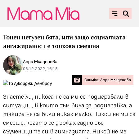
Гонен негузен бяга, или защо социалната
ангажираност е толкова смешна
Лора Младенова
06.12.2022, 16:15
Снимка: Лора Младенова
Знаете ли, никога не са ми се подигравали в
ситуации, в които съм била за подигравка, а
такива не са били никак малко. Никой не ми се
смееше, когато се държах гадно със
съучениците си в гимназията. Никой не ме