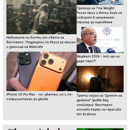
Трейлър на The Weight:
Ръсел Кроу и Итън Хоук се
събират в напрегнат
трилър за оцеляване
Любимите ни битки от света на
Вестерос: Подредени по вкуса за екшън
и зрелища на Webcafe
Бюджет 2026 - кой ще ни
даде пари?!
iPhone 18 Pro Max - по-цветен, но и по-
Трети сезон на “Домът на
съкрушителен за джоба
дракона” (ревю без
спойлери): Вестерос
отново кърви по-красиво
от всякога