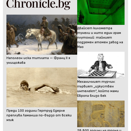
Двайсет километра
тунели и нито един грам
плутоний: тайният
подземен атомен завод на
Мао
Наполеон иска титлата — Франц II я
унищожава
Механичният турчин:
първият „изкуствен
интелект“, който мами
Европа близо век
Преди 100 години Гертруд Едерле
преплува Ламанша по-бързо от всеки
мъж
28 800 години на трона и