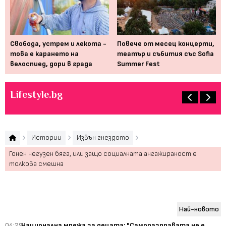
По
пр
Свобода, устрем и лекота -
Повече от месец концерти,
ин
его
това е карането на
театър и събития със Sofia
велоспиед, дори в града
Summer Fest
Lifestyle.bg
Истории
Извън гнездото
Гонен негузен бяга, или защо социалната ангажираност е
толкова смешна
Най-новото
04:29
Национална мрежа за децата: "Саморазправата не е