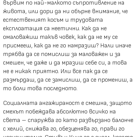
вървим по най-малкото съпротивление на
живота, или дори да ни обърне внимание, че
естественият косъм и трудовата
експлоатация са неетични. Как да не
омаловажиш такъв човек, как да не му се
присмееш, как да не го намразиш? Нали иначе
трябва да се помислиш за маловажен и за
смешен, че даже и да мразиш себе си, а това
не е никак приятно. Или все пак да се
размърдаш, да се замислиш, да се промениш, а
то боли това последното.
Социалната ангажираност е смешна, защото
смехът побеждава абсолютно всичко на
света – спаружва го като развързано балонче
с хелий, снижава го, обезценява го, прави го