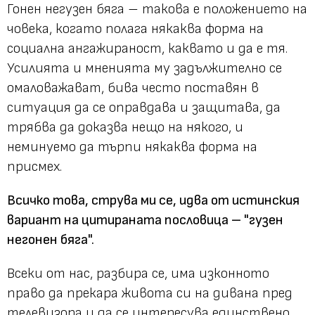
Гонен негузен бяга – такова е положението на
човека, когато полага някаква форма на
социална ангажираност, каквато и да е тя.
Усилията и мненията му задължително се
омаловажават, бива често поставян в
ситуация да се оправдава и защитава, да
трябва да доказва нещо на някого, и
неминуемо да търпи някаква форма на
присмех.
Всичко това, струва ми се, идва от истинския
вариант на цитираната пословица – "гузен
негонен бяга".
Всеки от нас, разбира се, има изконното
право да прекара живота си на дивана пред
телевизора и да се интересува единствено