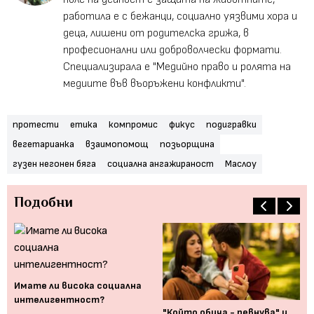
работила е с бежанци, социално уязвими хора и
деца, лишени от родителска грижа, в
професионални или доброволчески формати.
Специализирала е "Медийно право и ролята на
медиите във въоръжени конфликти".
протести
етика
компромис
фикус
подигравки
вегетарианка
взаимопомощ
позьорщина
гузен негонен бяга
социална ангажираност
Маслоу
Подобни
Имате ли висока социална
интелигентност?
"Който обича - ревнува" и
Ко