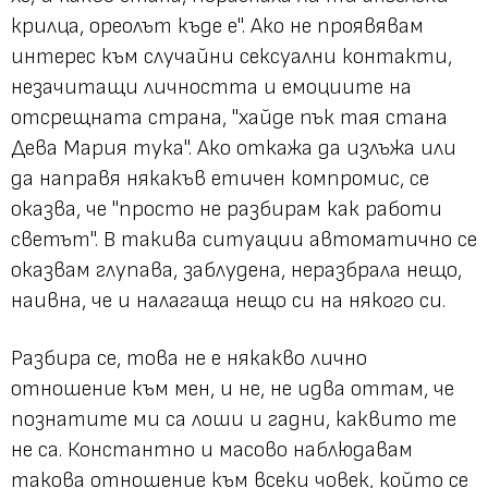
крилца, ореолът къде е". Ако не проявявам
интерес към случайни сексуални контакти,
незачитащи личността и емоциите на
отсрещната страна, "хайде пък тая стана
Дева Мария тука". Ако откажа да излъжа или
да направя някакъв етичен компромис, се
оказва, че "просто не разбирам как работи
светът". В такива ситуации автоматично се
оказвам глупава, заблудена, неразбрала нещо,
наивна, че и налагаща нещо си на някого си.
Разбира се, това не е някакво лично
отношение към мен, и не, не идва оттам, че
познатите ми са лоши и гадни, каквито те
не са. Константно и масово наблюдавам
такова отношение към всеки човек, който се