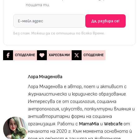
пощата ти.
Без спам. Можеш да се отпишеш по всяко време.
СПОДЕЛЯНЕ
ХАРЕСВА МИ
СПОДЕЛЯНЕ
Лора Младенова
Лора Младенова е автор, поет и активист с
журналистическо и юридическо образование.
Интересува се от социология, социална
антропология, изкуство, попкултурни влияния и
антиавторитарни форми на социална
организация. Работи с
MamaMia
и
Webcafe
от
началото на 2020 г. Към момента основното ѝ
поле на дейност е защита на животните,