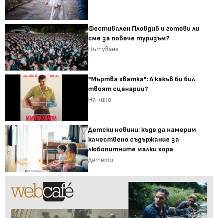
Фестивален Пловдив и готови ли
сме за повече туризъм?
Пътуване
"Мъртва хватка": А какъв би бил
твоят сценарии?
На кино
Детски новини: къде да намерим
качествено съдържание за
любопитните малки хора
Детето