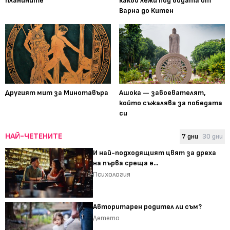
планините
какво лежи под водата от
Варна до Китен
Другият мит за Минотавъра
Ашока — завоевателят,
който съжалява за победата
си
НАЙ-ЧЕТЕНИТЕ
7 дни
30 дни
И най-подходящият цвят за дреха
на първа среща е...
Психология
Авторитарен родител ли съм?
Детето