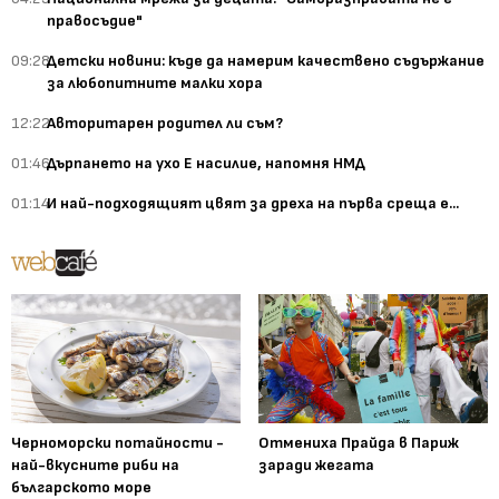
правосъдие"
09:28
Детски новини: къде да намерим качествено съдържание
за любопитните малки хора
12:22
Авторитарен родител ли съм?
01:46
Дърпането на ухо Е насилие, напомня НМД
01:14
И най-подходящият цвят за дреха на първа среща е...
Черноморски потайности -
Отмениха Прайда в Париж
най-вкусните риби на
заради жегата
българското море