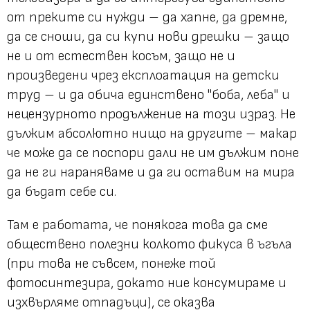
от преките си нужди – да хапне, да дремне,
да се сноши, да си купи нови дрешки – защо
не и от естествен косъм, защо не и
произведени чрез експлоатация на детски
труд – и да обича единствено "боба, леба" и
нецензурното продължение на този израз. Не
дължим абсолютно нищо на другите – макар
че може да се поспори дали не им дължим поне
да не ги нараняваме и да ги оставим на мира
да бъдат себе си.
Там е работата, че понякога това да сме
обществено полезни колкото фикуса в ъгъла
(при това не съвсем, понеже той
фотосинтезира, докато ние консумираме и
изхвърляме отпадъци), се оказва