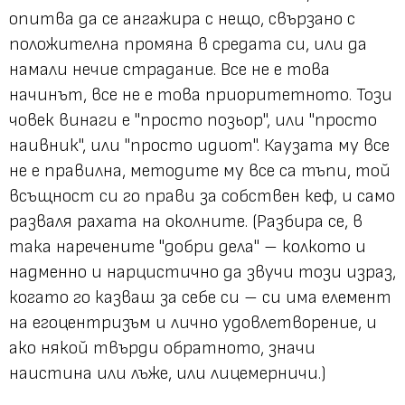
опитва да се ангажира с нещо, свързано с
положителна промяна в средата си, или да
намали нечие страдание. Все не е това
начинът, все не е това приоритетното. Този
човек винаги е "просто позьор", или "просто
наивник", или "просто идиот". Каузата му все
не е правилна, методите му все са тъпи, той
всъщност си го прави за собствен кеф, и само
разваля рахата на околните. (Разбира се, в
така наречените "добри дела" – колкото и
надменно и нарцистично да звучи този израз,
когато го казваш за себе си – си има елемент
на егоцентризъм и лично удовлетворение, и
ако някой твърди обратното, значи
наистина или лъже, или лицемерничи.)