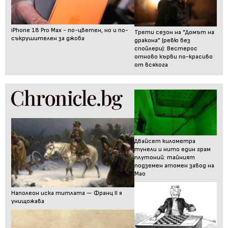
iPhone 18 Pro Max - по-цветен, но и по-
Трети сезон на “Домът на
съкрушителен за джоба
дракона” (ревю без
спойлери): Вестерос
отново кърви по-красиво
от всякога
Двайсет километра
тунели и нито един грам
плутоний: тайният
подземен атомен завод на
Мао
Наполеон иска титлата — Франц II я
унищожава