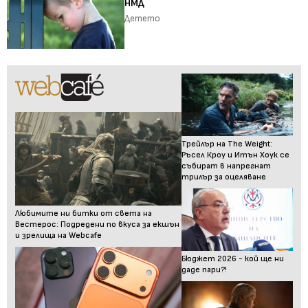
НМД
Детето
Трейлър на The Weight:
Ръсел Кроу и Итън Хоук се
събират в напрегнат
трилър за оцеляване
Любимите ни битки от света на
Вестерос: Подредени по вкуса за екшън
и зрелища на Webcafe
Бюджет 2026 - кой ще ни
даде пари?!