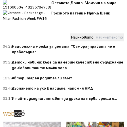
Оставете Дони и Момчил на мира
Грозното патенце Ирина Шейк
Най-новото
Най-четеното
04:29
Национална мрежа за децата: "Саморазправата не е
правосъдие"
09:28
Детски новини: къде да намерим качествено съдържание
за любопитните малки хора
12:22
Авторитарен родител ли съм?
01:46
Дърпането на ухо Е насилие, напомня НМД
01:14
И най-подходящият цвят за дреха на първа среща е...