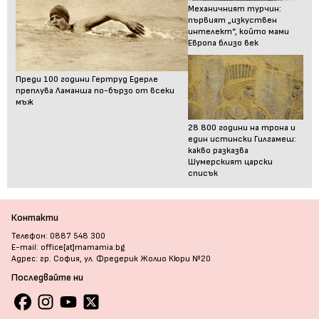
Механичният турчин:
първият „изкуствен
интелект“, който мами
Европа близо век
Преди 100 години Гертруд Едерле
преплува Ламанша по-бързо от всеки
мъж
28 800 години на трона и
един истински Гилгамеш:
какво разказва
Шумерският царски
списък
Контакти
Телефон: 0887 548 300
E-mail: office[at]mamamia.bg
Адрес: гр. София, ул. Фредерик Жолио Кюри №20
Последвайте ни