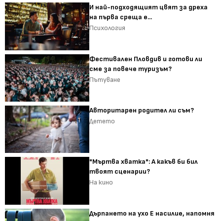
И най-подходящият цвят за дреха
на първа среща е...
Психология
Фестивален Пловдив и готови ли
сме за повече туризъм?
Пътуване
Авторитарен родител ли съм?
Детето
"Мъртва хватка": А какъв би бил
твоят сценарии?
На кино
Дърпането на ухо Е насилие, напомня