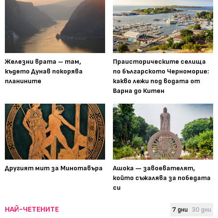
Железни врата – там,
Праисторическите селища
където Дунав покорява
по българското Черноморие:
планините
какво лежи под водата от
Варна до Китен
Другият мит за Минотавъра
Ашока — завоевателят,
който съжалява за победата
си
НАЙ-ЧЕТЕНИТЕ
7 дни
30 дни