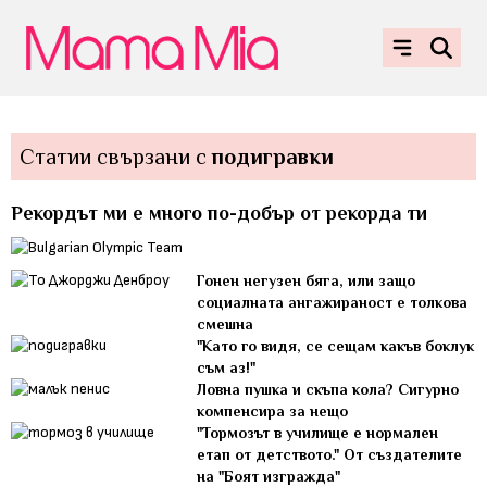
Статии свързани с
подигравки
Рекордът ми е много по-добър от рекорда ти
Гонен негузен бяга, или защо
социалната ангажираност е толкова
смешна
"Като го видя, се сещам какъв боклук
съм аз!"
Ловна пушка и скъпа кола? Сигурно
компенсира за нещо
"Тормозът в училище е нормален
етап от детството." От създателите
на "Боят изгражда"