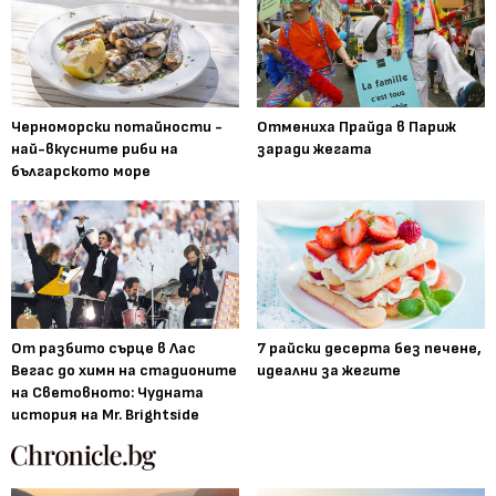
Черноморски потайности -
Отмениха Прайда в Париж
най-вкусните риби на
заради жегата
българското море
От разбито сърце в Лас
7 райски десерта без печене,
Вегас до химн на стадионите
идеални за жегите
на Световното: Чудната
история на Mr. Brightside