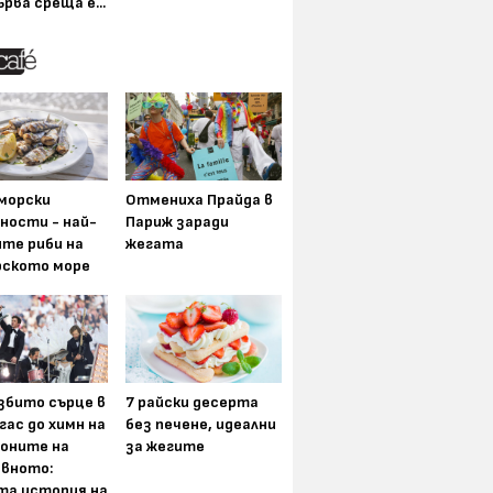
ърва среща е...
морски
Отмениха Прайда в
ности - най-
Париж заради
ите риби на
жегата
рското море
збито сърце в
7 райски десерта
гас до химн на
без печене, идеални
оните на
за жегите
вното:
та история на