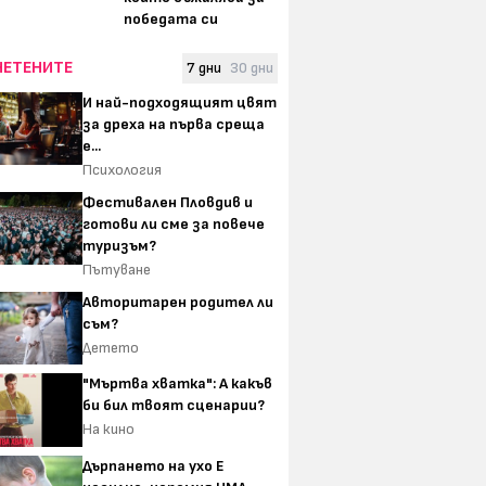
победата си
ЧЕТЕНИТЕ
7 дни
30 дни
И най-подходящият цвят
за дреха на първа среща
е...
Психология
Фестивален Пловдив и
готови ли сме за повече
туризъм?
Пътуване
Авторитарен родител ли
съм?
Детето
"Мъртва хватка": А какъв
би бил твоят сценарии?
На кино
Дърпането на ухо Е