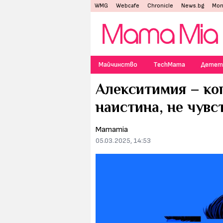
WMG
Webcafe
Chronicle
News.bg
Mon
Майчинство
TechMama
Детет
Алекситимия – ког
наистина, не чув
Mamamia
05.03.2025, 14:53