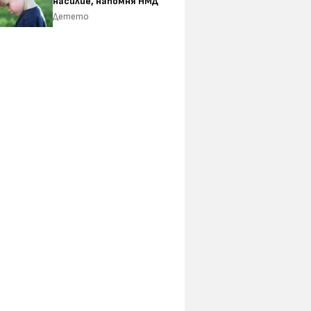
насилие, напомня НМД
Детето