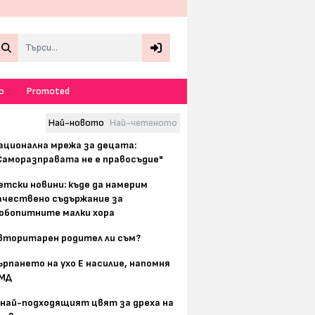
Search
о
Promoted
Най-новото
Най-четеното
ационална мрежа за децата:
Саморазправата не е правосъдие"
етски новини: къде да намерим
ачествено съдържание за
юбопитните малки хора
вторитарен родител ли съм?
ърпането на ухо Е насилие, напомня
МД
 най-подходящият цвят за дреха на