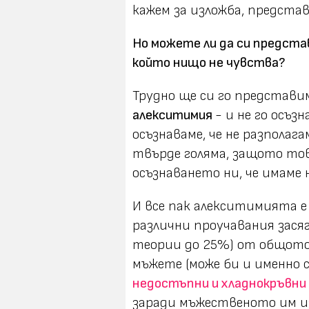
кажем за изложба, представ
Но можете ли да си предста
който нищо не чувства?
Трудно ще си го представи
алекситимия
- и не го осъ
осъзнаваме, че нe разполаг
твърде голяма, защото то
осъзнаването ни, че имаме
И все пак алекситимията е
различни проучавания засяг
теории до 25%) от общото 
мъжете (може би и именно 
недостъпни и хладнокръвни
заради мъжественото им изл