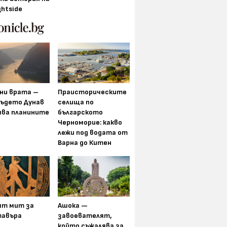
ghtside
ни врата –
Праисторическите
където Дунав
селища по
ява планините
българското
Черноморие: какво
лежи под водата от
Варна до Китен
ят мит за
Ашока —
авъра
завоевателят,
който съжалява за