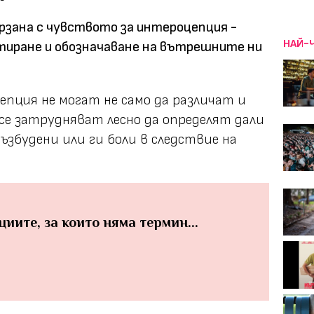
рзана с чувството за интероцепция -
НАЙ-
иране и обозначаване на вътрешните ни
епция не могат не само да различат и
 се затрудняват лесно да определят дали
възбудени или ги боли в следствие на
иите, за които няма термин...