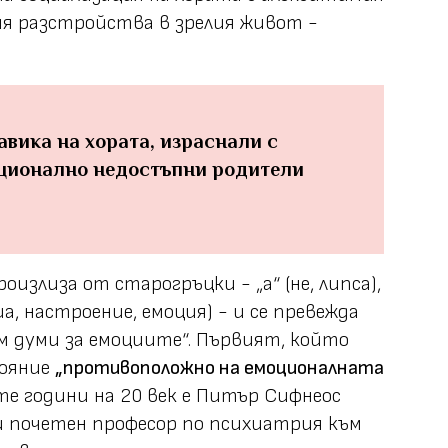
рия разстройства в зрелия живот -
навика на хората, израснали с
ционално недостъпни родители
излиза от старогръцки - „a“ (не, липса),
уша, настроение, емоция) - и се превежда
м думи за емоциите“. Първият, който
тояние
„противоположно на емоционалната
те години на 20 век е Питър Сифнеос
р и почетен професор по психиатрия към