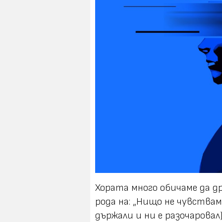
Хората много обичаме да д
рода на:
„Нищо не чувствам
държали и ни е разочаровал