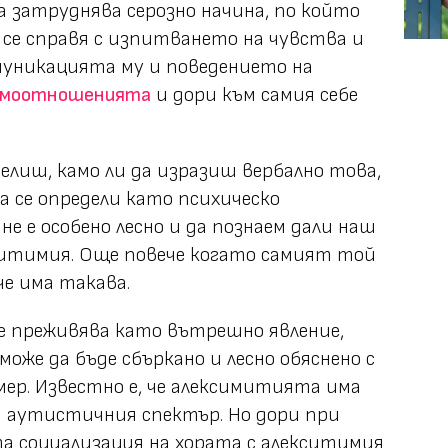
 затруднява серозно начина, по който
 се справя с изпитването на чувства и
муникацията му и поведението на
имоотношенията
и дори към самия себе
елиш, камо ли да изразиш вербално това,
а се определи като психическо
е е особено лесно и да познаем дали наш
ситимия. Още повече когато самият той
че има такава.
е преживява като вътрешно явление,
оже да бъде сбъркано и лесно обяснено с
мер. Известно е, че алексимитията има
т аутистичния спектър. Но дори при
а социализация на хората с алекситимия