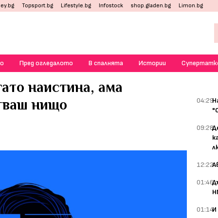
ey.bg
Topsport.bg
Lifestyle.bg
Infostock
shop.gladen.bg
Limon.bg
о
Пред огледалото
В спалнята
Истории
Супертатк
ато наистина, ама
стваш нищо
04:29
Н
"
09:28
Д
к
л
12:22
А
01:46
Д
Н
01:14
И