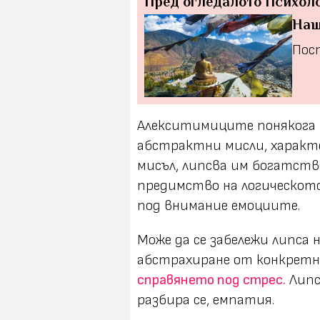
Пред огледалото
Психол
Наш
Пост
Алекситимиците понякога 
абстрактни мисли, характ
мисъл, липсва им богатст
предимство на логическото
под внимание емоциите.
Може да се забележи липса 
абстрахиране от конкретн
справянето под стрес.
Липс
разбира се, емпатия.