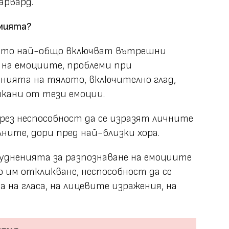
арвард.
имията?
ето най-общо включват вътрешни
 на емоциите, проблеми при
нията на тялото, включително глад,
икани от тези емоции.
чрез неспособност да се изразят личните
ните, дори пред най-близки хора.
удненията за разпознаване на емоциите
 им откликване, неспособност да се
 на гласа, на лицевите изражения, на