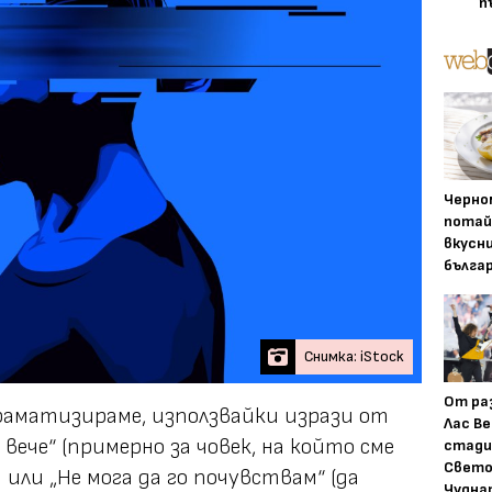
п
Черно
потай
вкусн
бълга
Снимка: iStock
От ра
раматизираме, използвайки изрази от
Лас Ве
 вече“
(примерно за човек, на който сме
стади
Свето
) или
„Не мога да го почувствам“
(да
Чудна