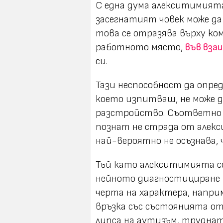
С една дума алекситимията
засегнатият човек може да
това се отразява върху ко
работното място,
във вза
си.
Тази неспособност да опред
което изпитваш, не може д
разстройство. Съответно н
познат не страда от алек
най-вероятно не осъзнава, 
Тъй като алекситимията с
нейното диагностициране м
черта на характера, напри
връзка със състоянията о
липса на аутизъм, труднат