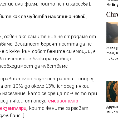
ление или филм, който не ни харесва).
Mr. Bri
вите как се чувства наистина някой,
м, освен ако самите ние не страдаме от
знаваме. Всъщност вероятността да не
Желез
аме с ключ към собствените си емоции, е
там, 
ва състояние блокира изобщо
покор
 необходимост да чувстваме.
 сравнително разпространена - според
а от 10% до около 13% (според някои
население, като се среща по-често при
сред някои от онези
емоционално
Други
 екземпляри
,
които жените харесват
Минот
ъчване...).