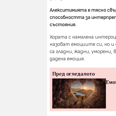
Алекситимията е тясно свъ
способността за интерпрет
състояния.
Хората с намалена интероц
назоват емоциите си, но и
са гладни, жадни, уморени, 
дадена емоция.
Пред огледалото
Емоц