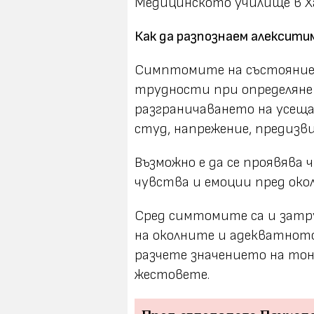
Медицинското училище в Х
Как да разпознаем алексит
Симптомите на състояни
трудности при определяне
разграничаването на усеща
студ, напрежение, предизв
Възможно е да се проявява 
чувства и емоции пред окол
Сред симтомите са и затр
на околните и адекватното
разчете значението на тона
жестовете.