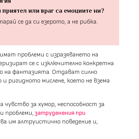
огия
 приятел или враг са емоциите ни?
арай се да си езерото, а не рибка.
имат проблеми с изразяването на
еризират се с изключително конкретна
во на фантазията. Отдават силно
 и ригидното мислене, което не взема
на чувство за хумор, неспособност за
и проблеми,
затруденения при
ва им алтруистично поведение и,