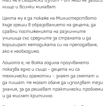
НВО не е същински изпит - от него не зависи
нищо и всички минават.
Целта му е да покаже на Министерството
къде греши в образованието на децата, да
сравни постиженията на различните
училища със средните за страната и да
коригират методиката си на преподаване,
ако е необходимо.
Лошото е, че всяка година проучването
показва едно и също - децата ни са
технически грамотни - знаят да смятат и
да пишат. Не могат обаче да използват тези
знания, за да решават практически проблеми
и да мислят критично.