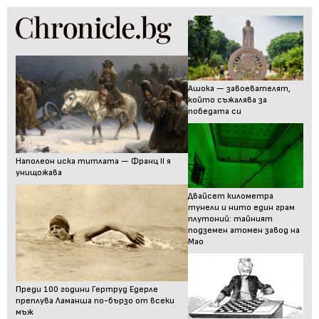
Ашока — завоевателят,
който съжалява за
победата си
Наполеон иска титлата — Франц II я
унищожава
Двайсет километра
тунели и нито един грам
плутоний: тайният
подземен атомен завод на
Мао
Преди 100 години Гертруд Едерле
преплува Ламанша по-бързо от всеки
мъж