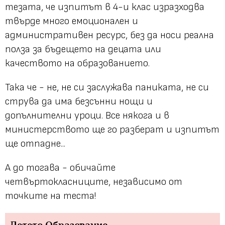
тезата, че изпитът в 4-и клас изразходва
твърде много емоционален и
административен ресурс, без да носи реална
полза за бъдещето на децата или
качеството на образованието.
Така че - не, не си заслужава паниката, не си
струва да има безсънни нощи и
допълнителни уроци. Все някога и в
министерството ще го разберат и изпитът
ще отпадне...
А до тогава - обичайте
четвъртокласниците, независимо от
точките на теста!
Детето
Образование