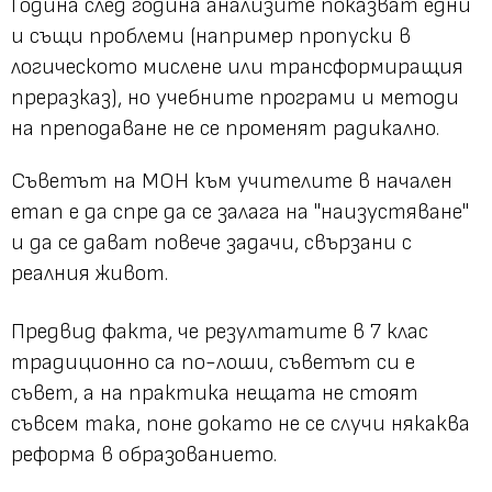
Година след година анализите показват едни
и същи проблеми (например пропуски в
логическото мислене или трансформиращия
преразказ), но учебните програми и методи
на преподаване не се променят радикално.
Съветът на МОН към учителите в начален
етап е да спре да се залага на "наизустяване"
и да се дават повече задачи, свързани с
реалния живот.
Предвид факта, че резултатите в 7 клас
традиционно са по-лоши, съветът си е
съвет, а на практика нещата не стоят
съвсем така, поне докато не се случи някаква
реформа в образованието.