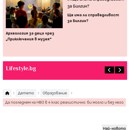
Ще има ли справедливост
за Билгин?
 с
Археология за деца чрез
Бл
,
„Приключения в музея“
За
в
кл
Lifestyle.bg
Детето
Образование
Да погледнем на НВО в 4 клас реалистично: би могло и без него
Най-новото