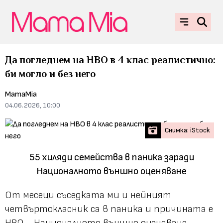
Да погледнем на НВО в 4 клас реалистично:
би могло и без него
MamaMia
04.06.2026, 10:00
Снимка: iStock
55 хиляди семейства в паника заради
Националното външно оценяване
От месеци съседката ми и нейният
четвъртокласник са в паника и причината е
НВО - Националното външно оценяване.