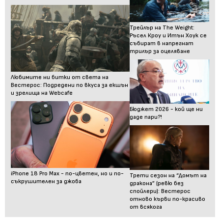
Трейлър на The Weight:
Ръсел Кроу и Итън Хоук се
събират в напрегнат
трилър за оцеляване
Любимите ни битки от света на
Вестерос: Подредени по вкуса за екшън
и зрелища на Webcafe
Бюджет 2026 - кой ще ни
даде пари?!
iPhone 18 Pro Max - по-цветен, но и по-
Трети сезон на “Домът на
съкрушителен за джоба
дракона” (ревю без
спойлери): Вестерос
отново кърви по-красиво
от всякога