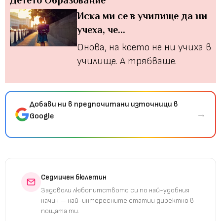
Иска ми се в училище да ни
учеха, че...
Онова, на което не ни учиха в
училище. А трябваше.
Добави ни в предпочитани източници в
→
Google
Седмичен бюлетин
Задоволи любопитството си по най-удобния
начин — най-интересните статии директно в
пощата ти.