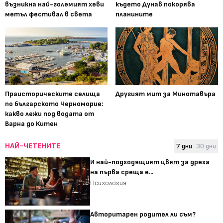
възникна най-големият хеви
където Дунав покорява
метъл фестивал в света
планините
Праисторическите селища
Другият мит за Минотавъра
по българското Черноморие:
какво лежи под водата от
Варна до Китен
НАЙ-ЧЕТЕНИТЕ
7 дни
30 дни
И най-подходящият цвят за дреха
на първа среща е...
Психология
Авторитарен родител ли съм?