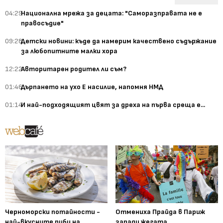
04:29
Национална мрежа за децата: "Саморазправата не е
правосъдие"
09:28
Детски новини: къде да намерим качествено съдържание
за любопитните малки хора
12:22
Авторитарен родител ли съм?
01:46
Дърпането на ухо Е насилие, напомня НМД
01:14
И най-подходящият цвят за дреха на първа среща е...
Черноморски потайности -
Отмениха Прайда в Париж
най-вкусните риби на
заради жегата