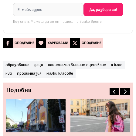
Без спам. Можеш да се отпишеш по всяко време.
СПОДЕЛЯНЕ
ХАРЕСВА МИ
СПОДЕЛЯНЕ
образование
деца
национално външно оценяване
4 клас
нво
прогимназия
малки класове
Подобни