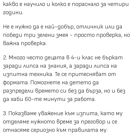
какво е научило и колко е пораснало за четири
години.
Не е нужно да е най-добър, отличник или да
победи три зелени змея - просто проверка, но
важна проверка.
2. Много често децата в 4-и клас не бъркат
заради липса на знания, а заради липса на
изпитна техника. Те се притесняват от
формата. Помогнете на детето да
разпредели времето си без да бърза, но и без
да хаби 60-те минути за работа.
3. Показваме уважение към изпита, като му
отделяме нужното време за преговор и се
отнасяме сериозно към правилата му.