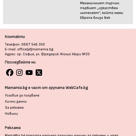
Механичният турчин:
първият „изкуствен
интелект“, който мами
Европа близо век
Контакти
Телефон: 0887 548 300
E-mail: office[at]mamamia.bg
Адрес: гр. София, ул. Фредерик Жолио Кюри №20
Последвайте ни
Mamamia.bg е част от групата WebCafe.bg
Условия за ползване
Лични данни
За реклама
Новини
Реклама
MamaMia.bg предлага напълно различни начини за реклама – чрез