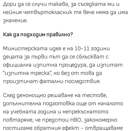
Дори да се случи такава, за съседката ми и
нейния четвъртокласник тя вече няма да има
значение.
Как да подходим правилно?
Министерската идея е на 10-11 години
децата за първи път да се сблъскват с
официална изпитна процедура, да изпитат
"изпитна треска", но без от това да
произтичат фатални последствия.
След денонощно решаване на тестове,
допълнителна подготовка още от началото
на учебната година и непрекъснатото
повтаряне, че предстои НВО, закономерно
постигаме обратния ефект - отвращаваме