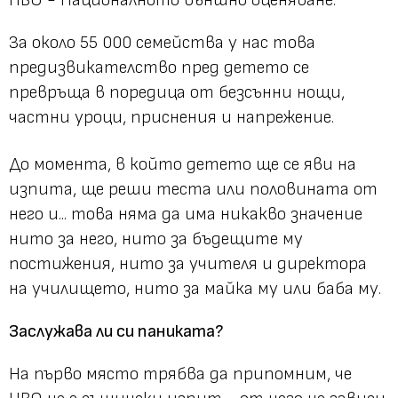
За около 55 000 семейства у нас това
предизвикателство пред детето се
превръща в поредица от безсънни нощи,
частни уроци, приснения и напрежение.
До момента, в който детето ще се яви на
изпита, ще реши теста или половината от
него и... това няма да има никакво значение
нито за него, нито за бъдещите му
постижения, нито за учителя и директора
на училището, нито за майка му или баба му.
Заслужава ли си паниката?
На първо място трябва да припомним, че