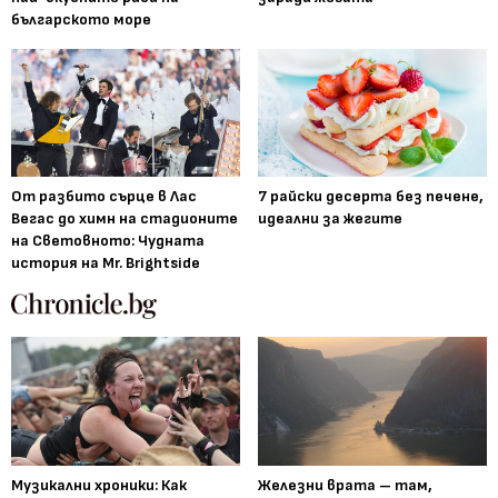
българското море
От разбито сърце в Лас
7 райски десерта без печене,
Вегас до химн на стадионите
идеални за жегите
на Световното: Чудната
история на Mr. Brightside
Музикални хроники: Как
Железни врата – там,