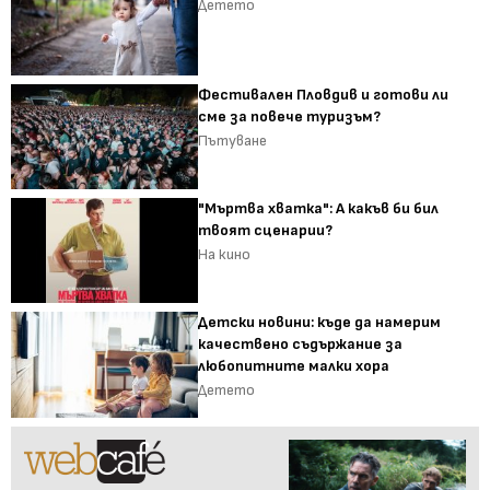
Детето
Фестивален Пловдив и готови ли
сме за повече туризъм?
Пътуване
"Мъртва хватка": А какъв би бил
твоят сценарии?
На кино
Детски новини: къде да намерим
качествено съдържание за
любопитните малки хора
Детето