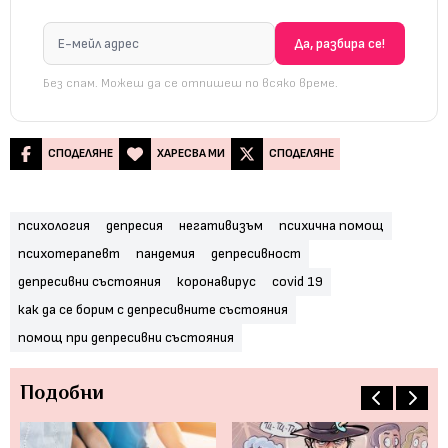
Без спам. Можеш да се отпишеш по всяко време.
СПОДЕЛЯНЕ
ХАРЕСВА МИ
СПОДЕЛЯНЕ
психология
депресия
негативизъм
психична помощ
психотерапевт
пандемия
депресивност
депресивни състояния
коронавирус
covid 19
как да се борим с депресивните състояния
помощ при депресивни състояния
Подобни