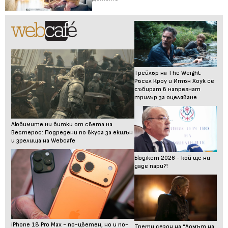
Трейлър на The Weight:
Ръсел Кроу и Итън Хоук се
събират в напрегнат
трилър за оцеляване
Любимите ни битки от света на
Вестерос: Подредени по вкуса за екшън
и зрелища на Webcafe
Бюджет 2026 - кой ще ни
даде пари?!
iPhone 18 Pro Max - по-цветен, но и по-
Трети сезон на “Домът на