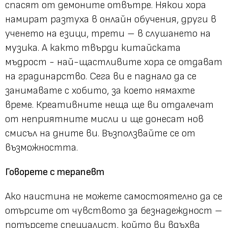
спасят от демоните отвътре. Някои хора
намират разтуха в онлайн обучения, други в
ученето на езици, трети – в слушането на
музика. А както твърди китайската
мъдрост - най-щастливите хора се отдават
на градинарство. Сега ви е паднало да се
занимавате с хобито, за което нямахте
време. Креативните неща ще ви отдалечат
от неприятните мисли и ще донесат нов
смисъл на дните ви. Възползвайте се от
възможността.
Говорете с терапевт
Ако наистина не можете самостоятелно да се
отърсите от чувството за безнадеждност –
потърсете специалист, който ви вдъхва