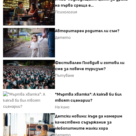
на първа среща е...
Психология
Авторитарен родител ли съм?
Детето
Фестивален Пловдив и готови ли
сме за повече туризъм?
Пътуване
"Мъртва хватка": А какъв би бил
твоят сценарии?
На кино
Детски новини: къде да намерим
качествено съдържание за
любопитните малки хора
Детето