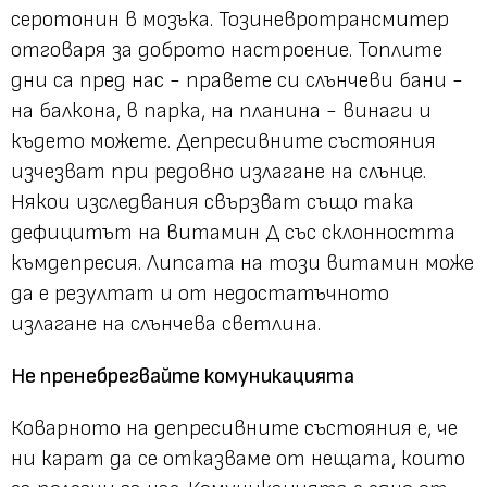
серотонин в мозъка. Тозиневротрансмитер
отговаря за доброто настроение. Топлите
дни са пред нас - правете си слънчеви бани -
на балкона, в парка, на планина - винаги и
където можете. Депресивните състояния
изчезват при редовно излагане на слънце.
Някои изследвания свързват също така
дефицитът на витамин Д със склонността
къмдепресия. Липсата на този витамин може
да е резултат и от недостатъчното
излагане на слънчева светлина.
Не пренебрегвайте комуникацията
Коварното на депресивните състояния е, че
ни карат да се отказваме от нещата, които