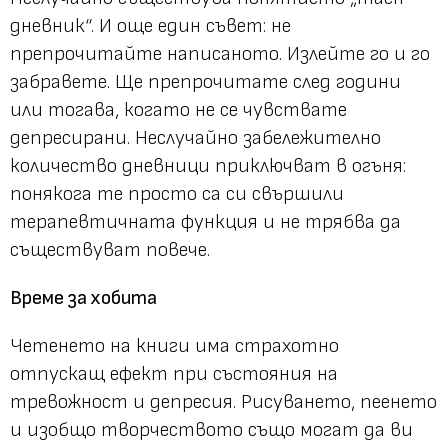
дневник“. И още един съвет: не
препрочитайте написаното. Излейте го и го
забравете. Ще препрочитате след години
или тогава, когато не се чувствате
депресирани. Неслучайно забележително
количество дневници приключват в огъня:
понякога те просто са си свършили
терапевтичната функция и не трябва да
съществуват повече.
Време за хобита
Четенето на книги има страхотно
отпускащ ефект при състояния на
тревожност и депресия. Рисуването, пеенето
и изобщо творчеството също могат да ви