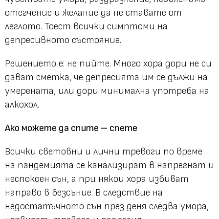
отегчение и желание да не ставате от
леглото. Тоест всички симптоми на
депресивното състояние.
Решението е: не пийте. Много хора дори не си
дават сметка, че депресията им се дължи на
умерената, или дори минимална употреба на
алкохол.
Ако можете да спите – спете
Всички световни и лични тревоги по време
на пандемията се канализират в напрегнат и
неспокоен сън, а при някои хора избиват
направо в безсъние. В следствие на
недостатъчното сън през деня следва умора,