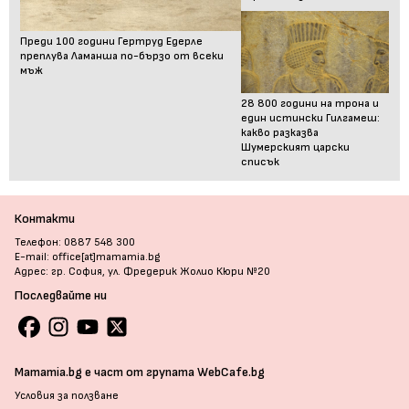
Преди 100 години Гертруд Едерле
преплува Ламанша по-бързо от всеки
мъж
28 800 години на трона и
един истински Гилгамеш:
какво разказва
Шумерският царски
списък
Контакти
Телефон: 0887 548 300
E-mail: office[at]mamamia.bg
Адрес: гр. София, ул. Фредерик Жолио Кюри №20
Последвайте ни
Mamamia.bg е част от групата WebCafe.bg
Условия за ползване