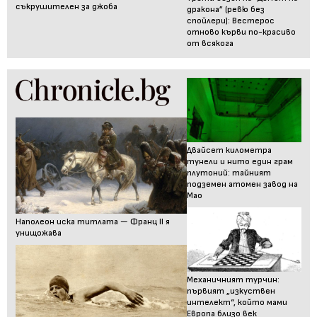
съкрушителен за джоба
дракона” (ревю без
спойлери): Вестерос
отново кърви по-красиво
от всякога
Двайсет километра
тунели и нито един грам
плутоний: тайният
подземен атомен завод на
Мао
Наполеон иска титлата — Франц II я
унищожава
Механичният турчин:
първият „изкуствен
интелект“, който мами
Европа близо век