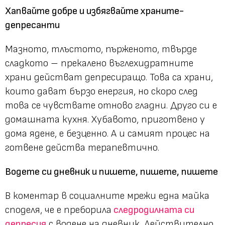
Хапвайте добре и избягвайте храните-
депресанти
Мазното, тлъстото, пърженото, твърде
сладкото – прекалено въглехидратните
храни действат депресиращо. Това са храни,
които дават бързо енергия, но скоро след
това се чувствате отново гладни. Друго си е
домашната кухня. Хубавото, приготвено у
дома ядене, е безценно. А и самият процес на
готвене действа терапевтично.
Водете си дневник и пишете, пишете, пишете
В коментар в социалните мрежи една майка
споделя, че е преборила
следродилната си
депресия
с водене на дневник. Действително,