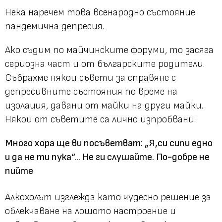
Нека наречем това всенародно състояние
пандемична депресия.
Ако съдим по майчинските форуми, то засяга
сериозна част и от българските родители.
Събрахме някои съвети за справяне с
депресивните състояния по време на
изолация, давани от майки на други майки.
Някои от съветите са лично изпробвани:
Много хора ще ви посъветват: „Я,
си сипи едно
и да не ти пука“... Не ги с
лушайте. По-добре не
пийте
Алкохолът изглежда като чудесно решение за
облекчаване на лошото настроение и