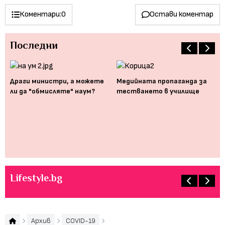
Коментари:
0
Остави коментар
Последни
Драги министри, a можете
Медийната пропаганда за
ли да "обмисляте" наум?
тестването в училище
Ко
се
сп
тр
Lifestyle.bg
Архив
COVID-19