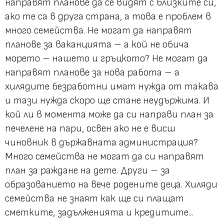
направят планове да се видят с близките си,
ако те са в друга страна, а това е проблем в
много семейства. Не могат да направят
планове за ваканцията – а кой не обича
морето – нашето и гръцкото? Не могат да
направят планове за нова работа – а
хилядите безработни имат нужда от такава
и тази нужда скоро ще стане неудържима. И
кой ли в момента може да си направи план за
печелене на пари, освен ако не е висш
чиновник в държавната администрация?
Много семейства не могат да си направят
план за раждане на дете. Други – за
образованието на вече родените деца. Хиляди
семейства не знаят как ще си плащат
сметките, задълженията и кредитите...