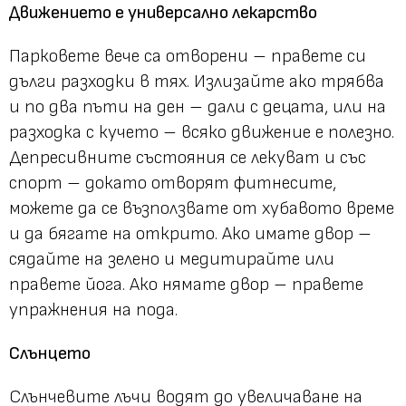
Движението е универсално лекарство
Парковете вече са отворени – правете си
дълги разходки в тях. Излизайте ако трябва
и по два пъти на ден – дали с децата, или на
разходка с кучето – всяко движение е полезно.
Депресивните състояния се лекуват и със
спорт – докато отворят фитнесите,
можете да се възползвате от хубавото време
и да бягате на открито. Ако имате двор –
сядайте на зелено и медитирайте или
правете йога. Ако нямате двор – правете
упражнения на пода.
Слънцето
Слънчевите лъчи водят до увеличаване на