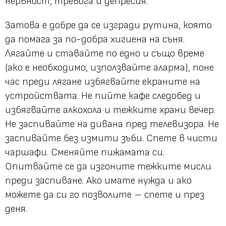
нервност, тревога и депресия.
Затова е добре да се изгради рутина, която
да помага за по-добра хигиена на съня.
Лягайте и ставайте по едно и също време
(ако е необходимо, използвайте аларма), поне
час преди лягане избягвайте екраните на
устройствата. Не пийте кафе следобед и
избягвайте алкохола и тежките храни вечер.
Не заспивайте на дивана пред телевизора. Не
заспивайте без измити зъби. Спете в чисти
чаршафи. Сменяйте пижамата си.
Опитвайте се да изгоните тежките мисли
преди заспиване. Ако имате нужда и ако
можете да си го позволите – спете и през
деня.