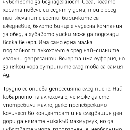
чувството за безнадежност. Сега, когато
хората повече си седят у дома, той е сред
най-желаните гости: биричките са
ежедневие, бялото винце е чудесна компания
за обед, а хубавото уиски може да подслади
всяка вечеря. Има само една малка
подробност: алкохолът е сред най-силните
легални депресанти. Вечерта има еуфория, но
за някои хора сутрините след това са самия
Ад.
Трудно се описва депресията след пиене. Най-
коварното на алкохола е, че може да сте
употребили малко, даже пренебрежимо
количество концентрат и на следващия ден
дори да нямате никакъв махмурлук, но да
чувствате умора, раздразнение, необяснимо