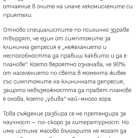
отчаяние в очите на иначе лекомислените си
приятели.
Отново специалистите по психично здраве
твърдят, че един от симптомите за
клинична депресия е
„нежеланието и
неспособността да правиш каквито и да е
планове“
. Което вероятно означава, че 90%
от населението по света в момента живее
със симптомите на клиничната депресия,
защото невъзможността да правят планове
е онова, което „убива“ най-много хора.
Това съждение разбира се не претендира за
научност – по-скоро за литературност. Но
има истина: масово българите не могат да