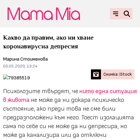
Какво да правим, aко ни хване
коронавирусна депресия
Марина Стоименова
05.05.2020, 13:24
Снимка: iStock
Психолозите твърдят, че
нито една ситуация
в живота
не може да ни докара психическо
състояние, ако преди това не сме били
предразположени към него. Тоест изолацията
сама по себе си не може да ни депресира, но
може да канализира или да отключи