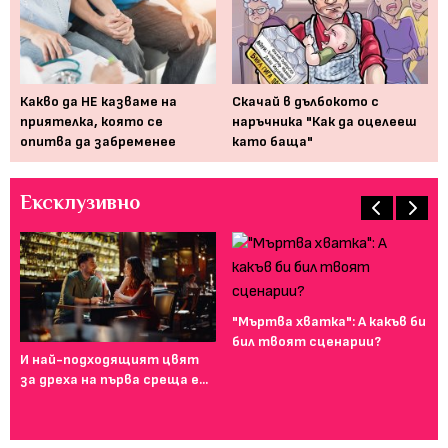
на
Какво да НЕ казваме на
Скачай в дълбокото с
Мо
приятелка, която се
наръчника "Как да оцелееш
па
опитва да забременее
като баща"
Ексклузивно
"Мъртва хватка": А какъв би
бил твоят сценарии?
И най-подходящият цвят
Фе
за дреха на първа среща е...
го
ту