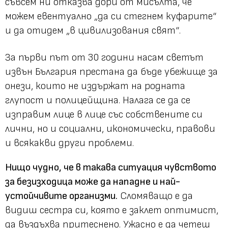
съвсем ни отказва дори от мисълта, че
можем евентуално
„да си стегнем куфарите“
и да отидем
„в цивилизования свят“
.
За първи път от 30 години насам светът
извън България престана да бъде убежище за
онези, които не издържат на родната
глупост и полицейщина. Налага се да се
изправим лице в лице със собствените си
лични, но и социални, икономически, правови
и всякакви други проблеми.
Нищо чудно, че в такава ситуация чувството
за безизходица може да нападне и най-
устойчивите организми.
Сломяващо е да
видиш сестра си, която е заклет оптимист,
да въздъхва притеснено. Ужасно е да четеш