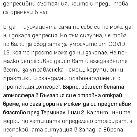
депресивни състояния, които и преди това
са дремели в нас.
Е, да – изолацията сама по себе си не може да
ни докара депресия. Но съм сигурна, че това
не важи за сводката за умрелите от COVID-
19, която просто може да ни закопае. Не по-
малко депресивно действат и ежедневните
вести за управленска немощ, корупционни
практики и скандални правонарушения с
протекция „отгоре“.
Вярно, обществената
атмосфера в България си е отровна открай
време, но сега дори не можем да си представим
бягство през Терминал 1 или 2.
Карантинните
мерки по летищата определено стресират, а
неспокойната ситуация в Западна Европа