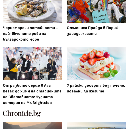
Черноморски потайности -
Отмениха Прайда в Париж
най-вкусните риби на
заради жегата
българското море
От разбито сърце в Лас
7 райски десерта без печене,
Вегас до химн на стадионите
идеални за жегите
на Световното: Чудната
история на Mr. Brightside