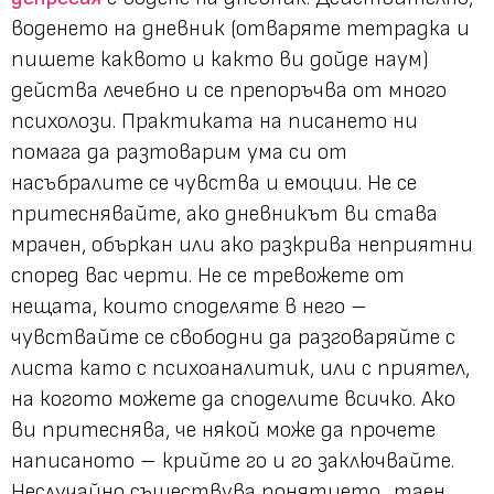
воденето на дневник (отваряте тетрадка и
пишете каквото и както ви дойде наум)
действа лечебно и се препоръчва от много
психолози. Практиката на писането ни
помага да разтоварим ума си от
насъбралите се чувства и емоции. Не се
притеснявайте, ако дневникът ви става
мрачен, объркан или ако разкрива неприятни
според вас черти. Не се тревожете от
нещата, които споделяте в него –
чувствайте се свободни да разговаряйте с
листа като с психоаналитик, или с приятел,
на когото можете да споделите всичко. Ако
ви притеснява, че някой може да прочете
написаното – крийте го и го заключвайте.
Неслучайно съществува понятието „таен