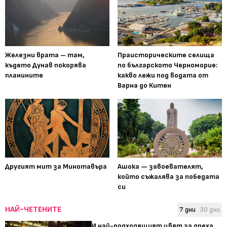
Железни врата – там,
Праисторическите селища
където Дунав покорява
по българското Черноморие:
планините
какво лежи под водата от
Варна до Китен
Другият мит за Минотавъра
Ашока — завоевателят,
който съжалява за победата
си
НАЙ-ЧЕТЕНИТЕ
7 дни
30 дни
И най-подходящият цвят за дреха