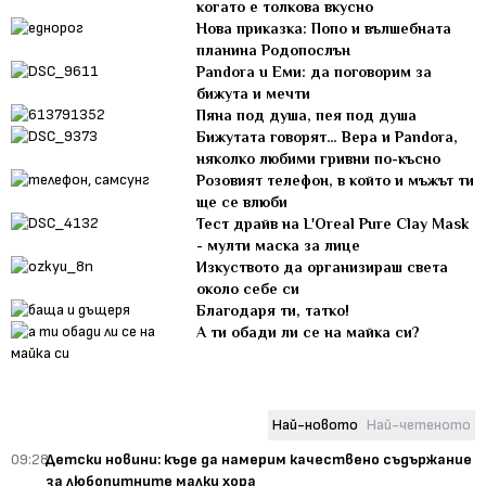
когато е толкова вкусно
Нова приказка: Попо и вълшебната
планина Родопослън
Pandora u Еми: да поговорим за
бижута и мечти
Пяна под душа, пея под душа
Бижутата говорят… Вера и Pandora,
няколко любими гривни по-късно
Розовият телефон, в който и мъжът ти
ще се влюби
Тест драйв на L'Oreal Pure Clay Mask
- мулти маска за лице
Изкуството да организираш света
около себе си
Благодаря ти, татко!
А ти обади ли се на майка си?
Най-новото
Най-четеното
09:28
Детски новини: къде да намерим качествено съдържание
за любопитните малки хора