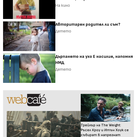
На кино
Авторитарен родител ли съм?
Детето
Дърпането на ухо Е насилие, напомня
НМД
Детето
Трейлър на The Weight:
Ръсел Кроу и Итън Хоук се
събират в напрегнат