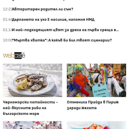
12:22
Авторитарен родител ли съм?
01:46
Дърпането на ухо Е насилие, напомня НМД
01:14
И най-подходящият цвят за дреха на първа среща е...
10:00
"Мъртва хватка": А какъв би бил твоят сценарии?
Черноморски потайности -
Отмениха Прайда в Париж
най-вкусните риби на
заради жегата
българското море