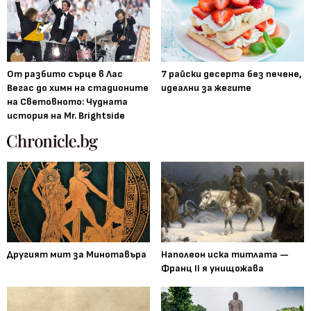
От разбито сърце в Лас
7 райски десерта без печене,
Вегас до химн на стадионите
идеални за жегите
на Световното: Чудната
история на Mr. Brightside
Другият мит за Минотавъра
Наполеон иска титлата —
Франц II я унищожава