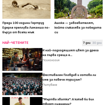
Преди 100 години Гертруд
Ашока — завоевателят,
Едерле преплува Ламанша по-
който съжалява за победата
бързо от всеки мъж
си
НАЙ-ЧЕТЕНИТЕ
7 дни
30 дни
И най-подходящият цвят за дреха
на първа среща е...
Психология
Фестивален Пловдив и готови ли
сме за повече туризъм?
Пътуване
"Мъртва хватка": А какъв би бил
твоят сценарии?