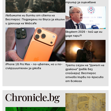
трилър за оцеляване
Любимите ни битки от света на
Вестерос: Подредени по вкуса за екшън
и зрелища на Webcafe
Бюджет 2026 - кой ще ни
даде пари?!
iPhone 18 Pro Max - по-цветен, но и по-
Трети сезон на “Домът на
съкрушителен за джоба
дракона” (ревю без
спойлери): Вестерос
отново кърви по-красиво
от всякога