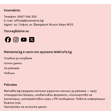
Контакти
Телефон: 0887 548 300
E-mail: office[at]mamamia.bg
Адрес: гр. София, ул. Фредерик Жолио Кюри №20
Последвайте ни
Mamamia.bg е част от групата WebCafe.bg
Условия за ползване
Лични данни
За реклама
Новини
Реклама
MamaMia.bg предлага напълно различни начини за реклама – чрез
стандартни банери, иновативни формати, спонсорство на
категории, интерактивни игри и PR съобщения. Повече информация
вижте тук
.
Настройки на личните данни