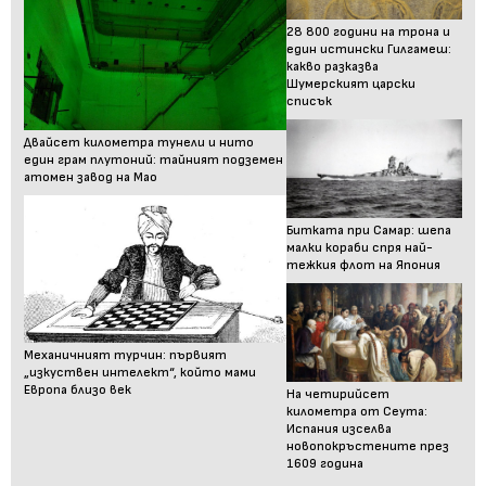
28 800 години на трона и
един истински Гилгамеш:
какво разказва
Шумерският царски
списък
Двайсет километра тунели и нито
един грам плутоний: тайният подземен
атомен завод на Мао
Битката при Самар: шепа
малки кораби спря най-
тежкия флот на Япония
Механичният турчин: първият
„изкуствен интелект“, който мами
Европа близо век
На четирийсет
километра от Сеута:
Испания изселва
новопокръстените през
1609 година