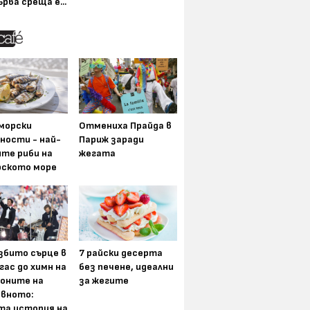
ърва среща е...
морски
Отмениха Прайда в
ности - най-
Париж заради
ите риби на
жегата
рското море
збито сърце в
7 райски десерта
гас до химн на
без печене, идеални
оните на
за жегите
вното:
та история на