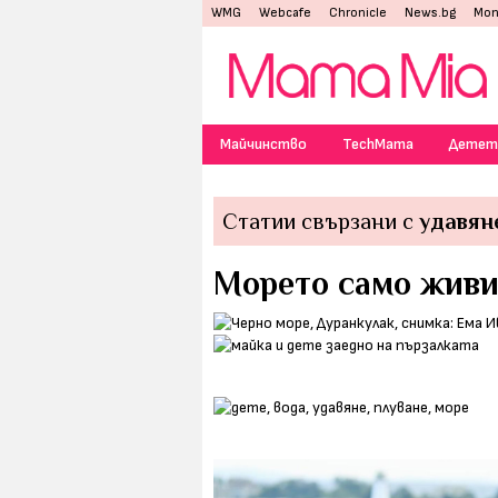
WMG
Webcafe
Chronicle
News.bg
Mon
Майчинство
TechMama
Детет
Статии свързани с
удавян
Морето само живи