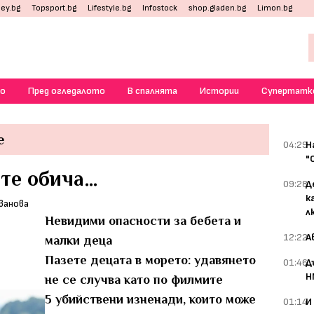
ey.bg
Topsport.bg
Lifestyle.bg
Infostock
shop.gladen.bg
Limon.bg
о
Пред огледалото
В спалнята
Истории
Супертатк
е
04:29
Н
"
те обича…
09:28
Д
к
л
Невидими опасности за бебета и
12:22
А
малки деца
Пазете децата в морето: удавянето
01:46
Д
Н
не се случва като по филмите
5 убийствени изненади, които може
01:14
И