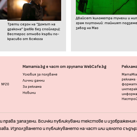
Двайсет километра тунели и ни
грам плутоний: тайният подзем
Трети сезон на “Домът на
завод на Мао
дракона” (ревю без спойлери):
Вестерос отново кърви по-
красиво от всякога
Mamamia.bg е част от групата WebCafe.bg
Реклам
Условия за ползване
MamaMia.
реклама
Лични данни
и №20
формати
За реклама
интерак
Новини
информ
Настрой
и права запазени. Всички публикувани текстове и изображения с
рава. Използването и публикуването на част или цялото съдър