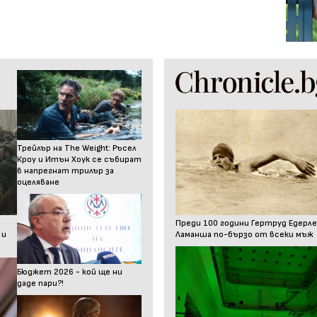
Трейлър на The Weight: Ръсел
Кроу и Итън Хоук се събират
в напрегнат трилър за
оцеляване
Преди 100 години Гертруд Едерле
 и
Ламанша по-бързо от всеки мъж
Бюджет 2026 - кой ще ни
даде пари?!