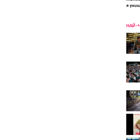
я уни
НАЙ-