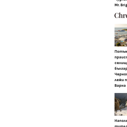
Mr. Bri
Потън
праис
селищ
бълга
Черно
лежи 
Варна
Напол
титла