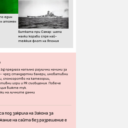
то един
ен атомен
Битката при Самар: шепа
малки кораби спря най-
тежкия флот на Япония
а
bg предлага напълно различни начини за
 – чрез стандартни банери, иновативни
, спонсорство на категории,
тивни игри и PR съобщения. Повече
ация
вижте тук
.
ки на личните данни
а под закрила на Закона за
жание на сайта без разрешение е