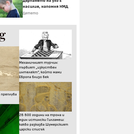
Дърпането на ухо Е
насилие, напомня НМД
Детето
Механичният турчин:
първият „изкуствен
интелект“, който мами
Европа близо век
 преплува
28 800 години на трона и
един истински Гилгамеш:
какво разказва Шумерският
царски списък