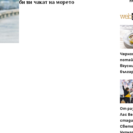
п
би ви чакат на морето
Черно
потай
вкусн
бълга
От ра
Лас Ве
стади
Свето
Чудна