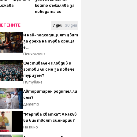
щожава
който съжалява за
победата си
ЧЕТЕНИТЕ
7 дни
30 дни
И най-подходящият цвят
за дреха на първа среща
е...
Психология
Фестивален Пловдив и
готови ли сме за повече
туризъм?
Пътуване
Авторитарен родител ли
съм?
Детето
"Мъртва хватка": А какъв
би бил твоят сценарии?
На кино