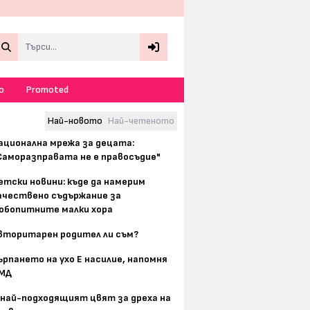
Search
о
Promoted
Най-новото
Най-четеното
ационална мрежа за децата:
Саморазправата не е правосъдие"
етски новини: къде да намерим
ачествено съдържание за
юбопитните малки хора
вторитарен родител ли съм?
ърпането на ухо Е насилие, напомня
МД
 най-подходящият цвят за дреха на