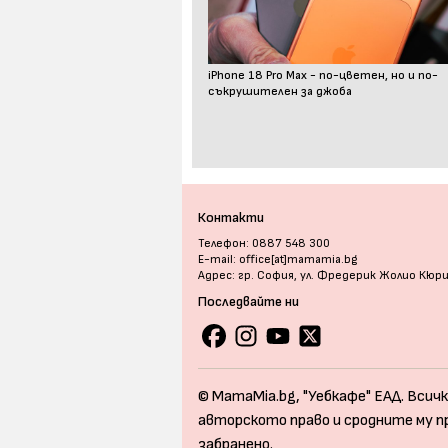
iPhone 18 Pro Max - по-цветен, но и по-
съкрушителен за джоба
Контакти
Телефон: 0887 548 300
E-mail: office[at]mamamia.bg
Адрес: гр. София, ул. Фредерик Жолио Кюр
Последвайте ни
© MamaMia.bg, "Уебкафе" ЕАД. Всичк
авторското право и сродните му п
забранено.