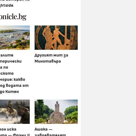
ghtside
алите
Другият мит за
торически
Минотавъра
а по
рското
морие: какво
под водата от
 до Китен
еон иска
Ашока —
та — Франц II
завоевателят,