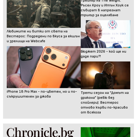
Трейлър на The Weight:
Ръсел Кроу и Итън Хоук се
събират в напрегнат
трилър за оцеляване
Любимите ни битки от света на
Вестерос: Подредени по вкуса за екшън
и зрелища на Webcafe
Бюджет 2026 - кой ще ни
даде пари?!
iPhone 18 Pro Max - по-цветен, но и по-
Трети сезон на “Домът на
съкрушителен за джоба
дракона” (ревю без
спойлери): Вестерос
отново кърви по-красиво
от всякога