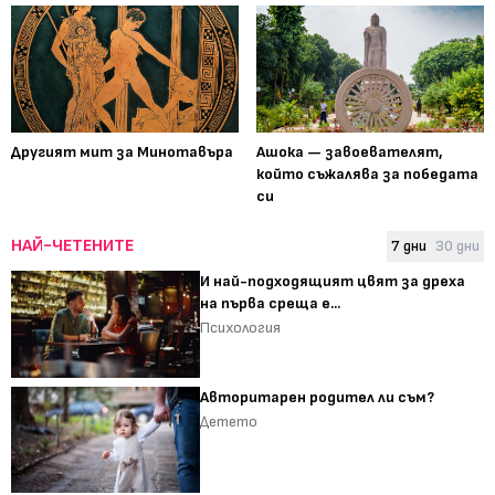
Другият мит за Минотавъра
Ашока — завоевателят,
който съжалява за победата
си
НАЙ-ЧЕТЕНИТЕ
7 дни
30 дни
И най-подходящият цвят за дреха
на първа среща е...
Психология
Авторитарен родител ли съм?
Детето