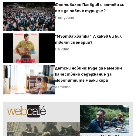
Фестивален Пловдив и готови ли
сме за повече туризъм?
Пътуване
"Мъртва хватка": А какъв би бил
твоят сценарии?
На кино
Детски новини: къде да намерим
качествено съдържание за
любопитните малки хора
Детето