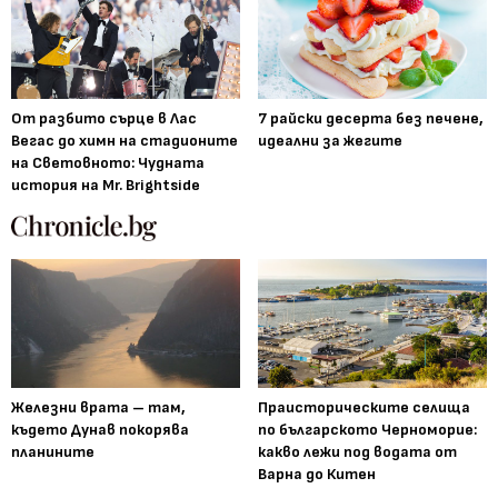
От разбито сърце в Лас
7 райски десерта без печене,
Вегас до химн на стадионите
идеални за жегите
на Световното: Чудната
история на Mr. Brightside
Железни врата – там,
Праисторическите селища
където Дунав покорява
по българското Черноморие:
планините
какво лежи под водата от
Варна до Китен