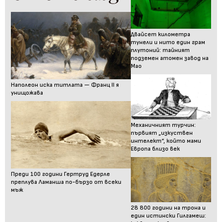
Двайсет километра
тунели и нито един грам
плутоний: тайният
подземен атомен завод на
Мао
Наполеон иска титлата — Франц II я
унищожава
Механичният турчин:
първият „изкуствен
интелект“, който мами
Европа близо век
Преди 100 години Гертруд Едерле
преплува Ламанша по-бързо от всеки
мъж
28 800 години на трона и
един истински Гилгамеш: