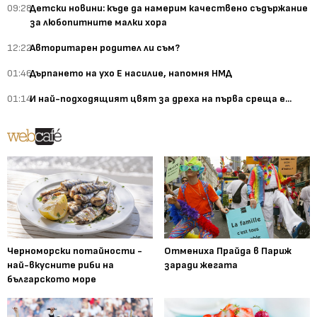
09:28
Детски новини: къде да намерим качествено съдържание
за любопитните малки хора
12:22
Авторитарен родител ли съм?
01:46
Дърпането на ухо Е насилие, напомня НМД
01:14
И най-подходящият цвят за дреха на първа среща е...
Черноморски потайности -
Отмениха Прайда в Париж
най-вкусните риби на
заради жегата
българското море