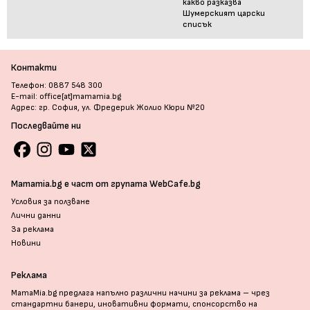
какво разказва
Шумерският царски
списък
Контакти
Телефон: 0887 548 300
E-mail: office[at]mamamia.bg
Адрес: гр. София, ул. Фредерик Жолио Кюри №20
Последвайте ни
Mamamia.bg е част от групата WebCafe.bg
Условия за ползване
Лични данни
За реклама
Новини
Реклама
MamaMia.bg предлага напълно различни начини за реклама – чрез
стандартни банери, иновативни формати, спонсорство на